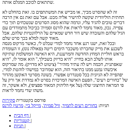
שתתאים לכוכב המגלם אותה.
זה לא שהסרט מביך, או מבייש את המשתתפים בו. זאת בהחלט לא
תחתית הוליוודית שקשה להישיר אליה מבט. אבל עם זאת גם אין הרבה
דברים טובים להגיד עליו, ונדמה שהוא מסוג הסרטים שנשכחים תוך כדי
צפייה. נכון, מאוד נחמד לראות את לורנס וסמית' כביכול מתמודדים עם
הגיל שלהם והעובדה שיש דור חדש שמאיים על הרלוונטיות שלהם, אבל
מאוד קשה למלא בכך סרט שלם.
ובכל זאת, ישנו רגע אחד נחמד למדי שבלט לי, כאשר מרקוס מנסה
לשכנע את מייק שחברתו משכבר הימים ריטה (פאולה נונז), זו העומדת
בראש חוליית המחץ החדשה והמרעננת, היא האישה המושלמת שתיקח
אותו לשלב הבא בחייו: "היא בדיוק בשבילך," הוא אומר לו, "היא
שאפתנית, חכמה ויש לה עתיד מזהיר" (ציטוט לא מדויק). מה שמרקוס
איכשהו נמנע ממנו בתיאור הזה, הוא שמדובר במישהי לוהטת למדי,
יפהפייה לא הגיונית בכל סטנדרט אפשרי. בשונה מסרטי האקשן מהדור
של "בחורים רעים", הפעם האישה המרכזית בסרט לא נמדדת אך ורק על
פי המראה החיצוני שלה (על אף הליהוק המאוד ספציפי), ולא אשקר, זה
משהו שדי נחמד לראות.
פורסם בקטגורית
סקירות
תגיות:
בחורים רעים לתמיד
,
וויל סמית'
,
מייקל ביי
,
מרטין לורנס
|
דף הבית
|
קטגוריות
|
תגיות