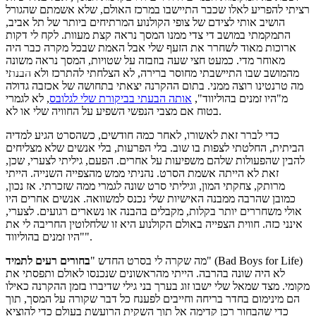
רציתי להפריע לאלו שכבר התיישבו במרכז האולם, שלא אשמתם שהגורל
הושיב אותי לצידם של צופי הקולנוע המרתיחים ביותר של תל אביב,
התמקמתי במושב די צדי ממנו המסך נראה קצת מעוות. לקח לי דקות
ארוכות מאוד לשחרר את הזעף שלי אבל האמת שבכל מקרה כבר היה
מאוחר מדי. כמעט חצי שעה בוזבזה על שטויות, המסך נראה משונה
מהמושב שבו התיישבתי מחוסר ברירה, לא הצלחתי להתרכז ולא הבנתי
מה טרנטינו רוצה ממני. בתום ההקרנה יצאתי בתחושה של אכזבה גדולה
מ"היו זמנים בהוליווד",
אותה הבעתי בביקורת שלי לגלובס
, לא לגמרי
בטוח אם מצבי הנפשי השפיע על החוויה שלי או לא.
כדי לברר זאת לאשורו, לאחר כמה חודשים, כשהסרט הגיע למדיה
הביתית, החלטתי לצפות בו שוב. בלי הפרעות, בלי אנשים שלא מצליחים
להבין שהפעולות שלהם משפיעות על אחרים. הפעם, גיליתי לצערי, שכן,
זאת לא הייתה אשמת הסרט. נהניתי ממש מהצפייה השנייה. הייתי
מרותק, צחקתי המון, וגיליתי סרט שונה לגמרי ממה שזכרתי. אז נכון,
כמובן שהרבה ממבנה האישיות שלי נכנס למשוואה. אנשים אחרים היו
אולי משחררים יותר בקלות, מקבלים בהבנה או נשארים רגועים. לצערי,
אינני כזה. חווית הצפייה באולם הקולנוע היא זו שלחלוטין החריבה לי את
"היו זמנים בהוליווד".
" (Bad Boys for Life)
מה שקרה לי בסרט החדש "
בחורים רעים לתמיד
לא היה שונה בהרבה. הייתי מהראשונים שנכנסו לאולם ותפסתי את
מקומי. מצד שמאל שלי ישבו זוג בערך בני גילי שדיברו בזמן ההקרנה כאילו
הם מינימום בחדר בריחה וחייבים לפענח כל דבר שקורה על המסך, תוך
כדי שהבחור רכן קדימה אל תוך השקית הרועשת בעולם כדי להוציא