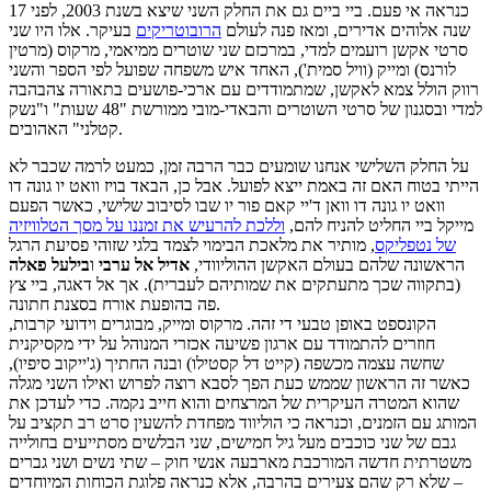
כנראה אי פעם. ביי ביים גם את החלק השני שיצא בשנת 2003, לפני 17
שנה אלוהים אדירים, ומאז פנה לעולם
הרובוטריקים
בעיקר. אלו היו שני
סרטי אקשן רועמים למדי, במרכזם שני שוטרים ממיאמי, מרקוס (מרטין
לורנס) ומייק (וויל סמית'), האחד איש משפחה שפועל לפי הספר והשני
רווק הולל צמא לאקשן, שמתמודדים עם ארכי-פושעים בתאורה צהבהבה
למדי ובסגנון של סרטי השוטרים והבאדי-מובי ממורשת "48 שעות" ו"נשק
קטלני" האהובים.
על החלק השלישי אנחנו שומעים כבר הרבה זמן, כמעט לרמה שכבר לא
הייתי בטוח האם זה באמת ייצא לפועל. אבל כן, הבאד בויז וואט יו גונה דו
וואט יו גונה דו וואן ד'יי קאם פור יו שבו לסיבוב שלישי, כאשר הפעם
מייקל ביי החליט להניח להם,
וללכת להרעיש את זמננו על מסך הטלוויזיה
של נטפליקס
, מותיר את מלאכת הבימוי לצמד בלגי שזוהי פסיעת הרגל
הראשונה שלהם בעולם האקשן ההוליוודי,
אדיל אל ערבי
ו
בילעל פאלה
(בתקווה שכך מתעתקים את שמותיהם לעברית). אך אל דאגה, ביי צץ
פה בהופעת אורח בסצנת חתונה.
הקונספט באופן טבעי די זהה. מרקוס ומייק, מבוגרים וידועי קרבות,
חוזרים להתמודד עם ארגון פשיעה אכזרי המנוהל על ידי מקסיקנית
שחשה עצמה מכשפה (קייט דל קסטילו) ובנה החתיך (ג'ייקוב סיפיו),
כאשר זה הראשון שממש כעת הפך לסבא רוצה לפרוש ואילו השני מגלה
שהוא המטרה העיקרית של המרצחים והוא חייב נקמה. כדי לעדכן את
המותג עם הזמנים, וכנראה כי הוליווד מפחדת להשעין סרט רב תקציב על
גבם של שני כוכבים מעל גיל חמישים, שני הבלשים מסתייעים בחולייה
משטרתית חדשה המורכבת מארבעה אנשי חוק – שתי נשים ושני גברים
– שלא רק שהם צעירים בהרבה, אלא כנראה פלוגת הכוחות המיוחדים