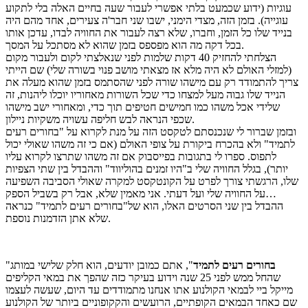
עוגיות (ידוע שכמעט בלתי אפשרי לעבור שעה בחיים האלה בלי לתקוע
עוגייה). בזמן הזה, מצדי הימני, ישבו שני חבר'ה צעירים, אחד מהם היה
בנייד שלו כל הזמן, וחברו, שלא רצה לעבור את החוויה לבדו, עדכן אותו
בכל דקה מה הוא מפספס בזמן שהוא לא מסתכל על המסך.
הצלחתי להחזיק 40 דקות שלמות לפני שנאלצתי לקום ולעבור מקום
(למזלי האולם לא היה מלא אז מצאתי מושב פנוי בשורה שלי) שם הייתי
צריך להתמודד רק עם מישהו שורה לפני שהסתמס בזמן שהוא מעלה את
הנייד שלו גבוה מעל למצחו כדי שכל השורות מאחוריו יוכלו ליהנות, זה
שלידי אכל משהו כמו חמישים חטיפים תוך כדי, ומאחורי ישב מישהו
שכפי הנראה לבש חליפה עשויה משקיות ניילון.
ובזמן שברור לי שנכנסתם לטקסט הזה על מנת לקרוא על "בחורים רעים
לתמיד" ולא בהכרח ביקורת על צופי האולם (אם כי זה משהו שאולי יכול
לתפוס. ספרו לי בתגובות בפייסבוק אם זה משהו שתרצו לקרוא עליו
יותר), בגלל החוויה שלי ב"היו זמנים בהוליווד" וההבדל בין שתי הצפיות
שלו, הרגשתי צורך לפרט על הקונטקסט למקרה שאולי הסביבה השפיעה
על החוויה שלי ועל דעתי. אני מאמין שלא, אבל רק בשביל הספק…
ההבדל בין שני הסרטים האלו, הוא של"בחורים רעים לתמיד" כנראה
שלא אתן הזדמנות נוספת.
בחורים רעים לתמיד
", אתם כמובן יודעים, הוא חלק שלישי במותג
"
שהחל ממש לפני 25 שנה וידוע בעיקר כזה שהפך את במאי הקליפים
מייקל ביי לבמאי הקולנוע אתו אנחנו מתמודדים עד היום, שעשה לעצמו
שם כאחד הבמאים הקופתיים, הרועשים והקקופוניים ביותר של הקולנוע