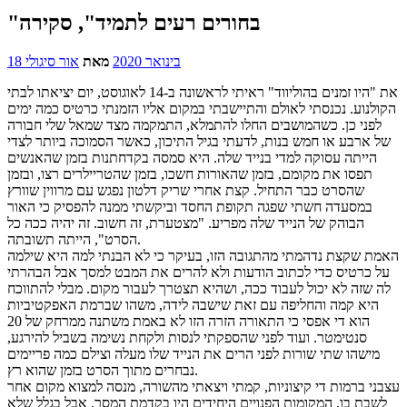
"בחורים רעים לתמיד", סקירה
18 בינואר 2020
מאת
אור סיגולי
את "היו זמנים בהוליווד" ראיתי לראשונה ב-14 לאוגוסט, יום יציאתו לבתי
הקולנוע. נכנסתי לאולם והתיישבתי במקום אליו הזמנתי כרטיס כמה ימים
לפני כן. כשהמושבים החלו להתמלא, התמקמה מצד שמאל שלי חבורה
של ארבע או חמש בנות, לדעתי בגיל התיכון, כאשר הסמוכה ביותר לצדי
הייתה עסוקה למדי בנייד שלה. היא סמסה בקדחתנות בזמן שהאנשים
תפסו את מקומם, בזמן שהאורות חשכו, בזמן שהטריילרים רצו, ובזמן
שהסרט כבר התחיל. קצת אחרי שריק דלטון נפגש עם מרווין שוורץ
במסעדה חשתי שפגה תקופת החסד וביקשתי ממנה להפסיק כי האור
הבוהק של הנייד שלה מפריע. "מצטערת, זה חשוב. זה יהיה ככה כל
הסרט", הייתה תשובתה.
האמת שקצת נדהמתי מהתגובה הזו, בעיקר כי לא הבנתי למה היא שילמה
על כרטיס כדי לכתוב הודעות ולא להרים את המבט למסך אבל הבהרתי
לה שזה לא יכול לעבוד ככה, ושהיא תצטרך לעבור מקום. מבלי להתווכח
היא קמה והחליפה עם זאת שישבה לידה, משהו שברמת האפקטיביות
הוא די אפסי כי התאורה הזרה הזו לא באמת משתנה ממרחק של 20
סנטימטר. ועוד לפני שהספקתי לנסות ולקחת נשימה בשביל להירגע,
מישהו שתי שורות לפני הרים את הנייד שלו מעלה וצילם כמה פריימים
נבחרים מתוך הסרט בזמן שהוא רץ.
עצבני ברמות די קיצוניות, קמתי ויצאתי מהשורה, מנסה למצוא מקום אחר
לשבת בו. המקומות הפנויים היחידים היו בקדמת המסך, אבל בגלל שלא