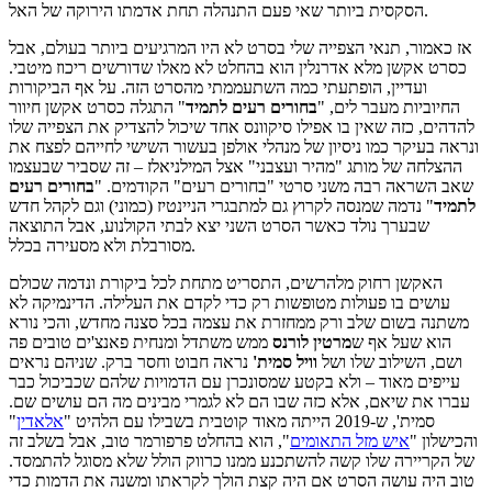
הסקסית ביותר שאי פעם התנהלה תחת אדמתו הירוקה של האל.
אז כאמור, תנאי הצפייה שלי בסרט לא היו המרגיעים ביותר בעולם, אבל
כסרט אקשן מלא אדרנלין הוא בהחלט לא מאלו שדורשים ריכוז מיטבי.
ועדיין, הופתעתי כמה השתעממתי מהסרט הזה. על אף הביקורות
החיוביות מעבר לים, "
בחורים רעים לתמיד
" התגלה כסרט אקשן חיוור
להדהים, כזה שאין בו אפילו סיקוונס אחד שיכול להצדיק את הצפייה שלו
ונראה בעיקר כמו ניסיון של מנהלי אולפן בעשור השישי לחייהם לפצח את
ההצלחה של מותג "מהיר ועצבני" אצל המילניאלז – זה שסביר שבעצמו
שאב השראה רבה משני סרטי "בחורים רעים" הקודמים. "
בחורים רעים
לתמיד
" נדמה שמנסה לקרוץ גם למתבגרי הניינטיז (כמוני) וגם לקהל חדש
שבערך נולד כאשר הסרט השני יצא לבתי הקולנוע, אבל התוצאה
מסורבלת ולא מסעירה בכלל.
האקשן רחוק מלהרשים, התסריט מתחת לכל ביקורת ונדמה שכולם
עושים בו פעולות מטופשות רק כדי לקדם את העלילה. הדינמיקה לא
משתנה בשום שלב ורק ממחזרת את עצמה בכל סצנה מחדש, והכי נורא
הוא שעל אף ש
מרטין לורנס
ממש משתדל ומנחית פאנצ'ים טובים פה
ושם, השילוב שלו ושל
וויל סמית'
נראה חבוט וחסר ברק. שניהם נראים
עייפים מאוד – ולא בקטע שמסונכרן עם הדמויות שלהם שכביכול כבר
עברו את שיאם, אלא כזה שבו הם לא לגמרי מבינים מה הם עושים שם.
סמית', ש-2019 הייתה מאוד קוטבית בשבילו עם הלהיט "
אלאדין
"
והכישלון "
איש מזל התאומים
", הוא בהחלט פרפורמר טוב, אבל בשלב זה
של הקריירה שלו קשה להשתכנע ממנו כרווק הולל שלא מסוגל להתמסד.
טוב היה עושה הסרט אם היה קצת הולך לקראתו ומשנה את הדמות כדי