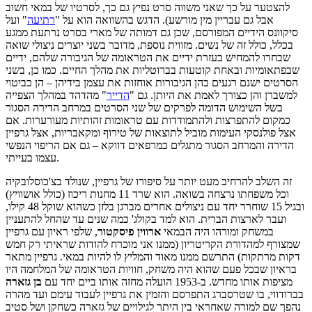
להצטער על כך שאני משווה סרט נפיץ גם כך, לסרטיו של במאי חשוב
אבל גם עבריין מין מורשע). הדגש בהשוואה הוא על "
רתיעה
" ועל
סיקוונס הידיים המפורסם, שכן גם דמותה של מארי בסרט נרתעת ממגע
בכלל, כולל זה של נשים. מזווית נוספת, מדובר בשני יוצרים ניצולי שואה
שבחרו להמחיש בעזרת ידיים את הטראומה של הגיבורה שלהם, ידיים
שבפתאומיות ובאחת קוטעות בברוטליות את מהלך החיים. כמו כן, בשני
הסרטים ישנם רגעים בהן הגיבורות אוחזות את עצמן בידיהן – הן כביטוי
למשברן והן כצורך לאמת את היותן. גם "
הדייר
" מהדהד במהלך הצפייה
בשל השימוש הדומה לפרקים של שני הסרטים במרחב הדירה הסגור
כמקום להתפרצות ולהתמודדות עם טראומות זהותיות מעורערות. אם
אצל פולנסקי העימות מוביל לתוצאות של טירוף ומקאבריות, אצל גרפיין
הדירה והמרחב הסגור מתגלים כמרפאים דווקא – גם אם הריפוי הנפשי
עצמו בעייתי.
זה השלב להרחיב מעט יותר על סיפורו של גרפיין, שנולד בצ'כוסלובקיה
וכל משפחתו נרצחה בשואה. הוא שרד 11 מחנות ריכוז (כולל אושוויץ)
ובגיל 15 שוחרר יחד עם ניצולים אחרים מברגן בלזן כשהוא שוקל 48 קילו,
ועבר לארצות הברית. הוא למד בקולג' כמה שנים עד שהחל להתעניין
במשחק ומורהו היה הבמאי
ארווין פיסקטור
, שלפי ראיון עם גרפיין
שמצורף למהדורת הקריטריון (ממנו אני מוכרח להודות שראיתי רק חמש
דקות מרתקות) התרשם ממנו מאוד והמליץ לו להיות במאי. גרפיין מתאר
בראיון שבכל פעם שהוא היה משחק, חוויות הטראומה של המלחמה היו
מציפות אותו מחדש. ב-1953 הועלה מחזה אותו ביים יחד עם
בן גזארה
בברודווי, בו שטרסברג התפרסם והזמין את גרפיין לעבוד עימם ועד מהרה
נהפך שם למורה שאחראי בין היתר לגילויים של גזארה כשחקן ושל סטיב