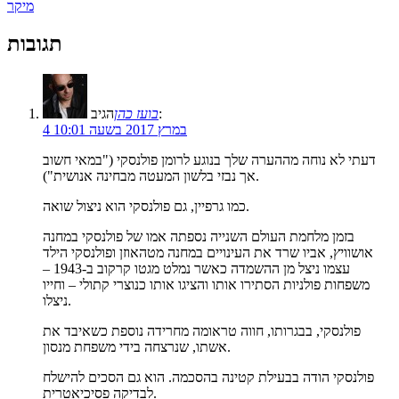
מיקר
תגובות
הגיב:
בועז כהן
4 במרץ 2017 בשעה 10:01
דעתי לא נוחה מההערה שלך בנוגע לרומן פולנסקי ("במאי חשוב
אך נבזי בלשון המעטה מבחינה אנושית").
כמו גרפיין, גם פולנסקי הוא ניצול שואה.
בזמן מלחמת העולם השנייה נספתה אמו של פולנסקי במחנה
אושוויץ, אביו שרד את העינויים במחנה מטהאוזן ופולנסקי הילד
עצמו ניצל מן ההשמדה כאשר נמלט מגטו קרקוב ב-1943 –
משפחות פולניות הסתירו אותו והציגו אותו כנוצרי קתולי – וחייו
ניצלו.
פולנסקי, בבגרותו, חווה טראומה מחרידה נוספת כשאיבד את
אשתו, שנרצחה בידי משפחת מנסון.
פולנסקי הודה בבעילת קטינה בהסכמה. הוא גם הסכים להישלח
לבדיקה פסיכיאטרית.