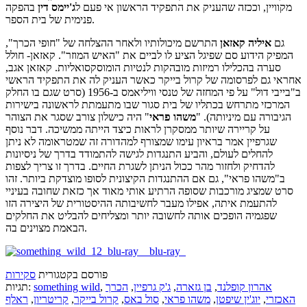
מקוויין, וככזה שהעניק את התפקיד הראשון אי פעם ל
ג'יימס דין
בהפקה
פנימית של בית הספר.
גם
איליה קאזאן
התרשם מיכולותיו ולאחר ההצלחה של "חופי הכרך",
המפיק הידוע סם שפיגל הציע לו לביים את "האיש המוזר". קאזאן- חולל
סערה בהכלילו רמיזות מובהקות לנטיות הומוסקסואליות. קאזאן אגב,
אחראי גם לפרסומה של קרול בייקר כאשר העניק לה את התפקיד הראשי
ב"בייבי דול" על פי המחזה של טנסי וויליאמס ב-1956 (סרט שגם בו החלק
המרכזי מתרחש בכתליו של בית סגור שבו מתעמתת לראשונה בישירות
הגיבורה עם מיניותה). "
משהו פראי
" היה כישלון צורב שסגר את הצוהר
על קריירה שיותר ממסקרן לראות כיצד הייתה ממשיכה. דבר נוסף
שגרפיין אמר בראיון עימו שמצורף למהדורה זה שמטראומה לא ניתן
להחלים לעולם, והביע התנגדות לגישה להתמודד בדרך של ניסיונות
להדחיק ולחזור מהר ככול הניתן לשגרת החיים. בדרך זו צריך לצפות
ב"משהו פראי", גם אם ההתנגדות הקיצונית לסופו מוצדקת ביותר. זהו
סרט שמציג מורכבות שסופה הרתיע אותי מאוד אך כזאת שחובה בעיניי
להתעמת איתה, אפילו מעבר לחשיבותה ההיסטורית של היצירה הזו
שפגמיה הופכים אותה לחשובה יותר ומצליחים להבליט את החלקים
הבאמת מצוינים בה.
פורסם בקטגורית
סקירות
אהרון קופלנד
,
בן גזארה
,
ג'ק גרפיין
,
הכרך
,
something wild
תגיות:
האכזרי
,
יוג'ין שיפטן
,
משהו פראי
,
סול באס
,
קרול בייקר
,
קריטריון
,
ראלף