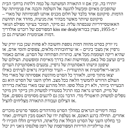
יותירו בה, ובין אם זו התאורה המשתנה על כמה דלתות ברחבי הבית
שהופכים מאיום ומכשול להגעה אל השלמה והבנה את פנימיותה של
הדמות. סיקוונס אחד בלבד של חלום מכניס אותנו לפנימיותה של מארי –
סיקוונס שיותר מאשר מבהיר את מניעיה, מחדד את תחושת
האאוטסיידריות שנכפתה עליה. גם מיקר, המוכר בעיקר מפילם הנואר
המפורסם של רוברט אולדריך kiss me dealy״ מ-1955, מצוין בבוראו
דמות אנגימטית ואנושית גם כן.
ניו יורק בסרט מהווה דמות נוספת וחשובה לא פחות שכן בניו יורק של
גרפיין אין מצבי ביניים – או שרחובותיה מלאים, צפופים והומי אדם, או
שהיא ריקה ושוממת מכל איש. כותרות הפתיחה של הסרט, אותם כאמור
ביים ועיצב סול באס, ממחישות זאת בדרך מאיימת ומופשטת. הצילום של
שיפטן וגישתו האסתטית של גרפיין, נמנעים מאסתטיקת הערים
הניאו-ריאליסטית או התיעודית – העיר ומרחביה נראים לעיתים כאילו
יצאו מתוך סיוט, ולאורך כל הסרט מודגשת אפסיותה של מארי מול
העולם הדורש להמשיך הלאה בכל מצב. חלקו השני של הסרט הוא גם
הבעייתי ביותר, ולא רק בגלל סופו. החל מהרגע שבו מארי נכלאת בדירתו
של מייק, הסרט נראה כמו תרגיל בסטודיו למשחק והן בייקר והן מיקר
נופלים למשחק תיאטרלי מדי. הדבר נכון גם לרגעים מסוימים נוספים, אבל
אז הצילום ועבודת התאורה מצליחים להציל.
כמה דימויים הנראים במהלך הסרט מהדהדים מספר סרטים מוכרים
אחרים. תחילה ברגע האונס, אז נשלפת ידו של האנס מבין השיחים, ואחר
כך בחלקו השני של הסרט הכולל את כליאתה, הדימויים הללו הזכירו לי
את טרילוגיית הדירות המפורסמת של רומן פולנסקי (ואני רק יכול