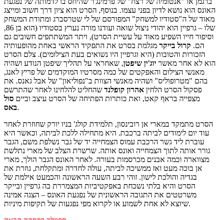
ברגמן או "אנטומיה של רצח" של פרמינג'ר שהיחס בו לדמותה של נפגעת
האונס הוא נושא לדיון בפני עצמו. בנוסף, הסרט הוא ציון דרך חשוב ומייצג
מאוד של ה"סטודיו למשחק" המפורסם של לי שטרסברג ומתודת המשחק
שלו – גרפיין הוא יהודי ניצול שואה ועודנו מורה נערץ בסטודיו (הוא בן 86,
וסיפור חייו השפיע מאוד על עשיית הסרט), ויתר המשתתפים חשובים גם
הם.
קרול בייקר
מגלמת בסרט את התפקיד הראשי באחת מהופעותיה
הזכורות והטובות (היא וגרפיין היו נשואים בעת הצילומים). צלם הסרט
הוא לא אחר מאשר
יוג'ין שיפטן
, שאחראי על תהליך שיפטן הנודע ושהיה
מאנשי הצילום והאפקטים של כמה מסרטיו המוקדמים של פריץ לאנג,
בהם "מטרופוליס" ושהיה מאנשי הצוות ב"נפוליאון" של אבל גאנס. את
פסקול הסרט הלחין
אהרון קופלנד
שהחליט להלחינו לאחר שהתרשם
מצפייה בראף קאט, ואת כותרות הפתיחה של הסרט עיצב וביים
סול
.
באס
הסרט מתמקד במארי אן רובינסון, תלמידת קולג' בניו יורק שחוזרת לאחר
עוד יום לימודים לביתה ברכבת. היא מתחילה ללכת לביתה, וכאשר היא
עוברת ליד גשר הרכבת עמוס הצמחייה יד של גבר נשלפת משם, הגבר
גורר אותה לתוך הצמחייה ואונס אותה. שרשרת הצלב של מארי נתלשת
מצווארה וכמה אבנים מכרסמות בעורה. לאחר האונס הגבר הולך, מארי
אן בוכה מעט ואז ממשיכה לביתה, עולה לחדרה ומתקלחת, גוזרת את
בגדיה והולכת לישון. זוהי רבע השעה הראשונה והכמעט אילמת של
הסרט והיא בלתי נשכחת באפקטיביות המצמררת בה גרפיין ובייקר
משרטטים את התגובה הראשונית של נפגעת האונס – הצגה אמינה
שיוצא לא אחת לשמוע או לקרוא מפי נפגעות של תקיפות מיניות.