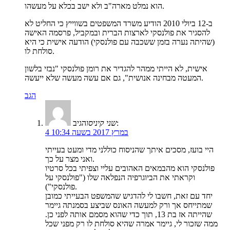
הוא נמלט מארה"ב ולא ישב בכלא על מעשהו.
ב-12 ביולי 2010 הודיע משרד המשפטים בשווייץ כי החליט לא
להסגיר את פולנסקי לארצות הברית ובמקביל, פרסמה האישה
(שהיתה נערה בזמן ששכבה עם פולנסקי) הודעה אישית כי היא
סולחת לו.
אישית, לא הייתי ממהר להגדיר את רומן פולנסקי "נבזי בלשון
המעטה מבחינה אנושית", גם אם עשה מעשה שלא ייעשה.
הגב
הגיב:
שני קיניסו
4 במרץ 2017 בשעה 10:34
היי בועז, מסכים איתך שהניסוח כוללני מדי ומעט בעייתי
ואני מצר על כך.
פולנסקי הוא מהבמאים האהובים עליי וצפיתי בכל סרטיו
וקראתי את הביוגרפיה הנפלאה שלו ("פולנסקי על
פולנסקי").
יחד עם זאת, חשבו לי להדגיש שהמשפט הבעייתי כמובן
שמתייחס אך ורק למעשה האונס שביצע בסמנתה גיימר
שהייתה אז בת 13, תוך כדי שהוא מסמם אותה לפני כן.
ממה שזכור לי, גיימר אמרה שהיא סולחת לו רק מפני שכל