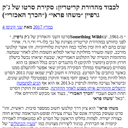
לכבוד מהדורת קריטריון: סקירת סרטו של ג'ק
גרפיין ״משהו פראי״ (״הכרך האכזרי״)
4 במרץ 2017
מאת
שני קיניסו
״ מ-1961, יצא
Something Wild
סרטו השני והאחרון של
ג'ק גרפיין
, ״
לפני כחודש במהדורת קריטריון מצוינת על גבי בלו-ריי ודי.וי.די. אחרי
שנים בהם לא היה זמין מלבד כמה הקרנות טלוויזיוניות. זהו אוצר קולנועי
מורכב, קשה ומעורר מחלוקת שראוי למלוא תשומת הלב לאחר שנמשה
מתהומות הנשייה של הקולנוע האמריקאי, שבעת יציאתו נכשל כישלון
חרוץ והקים (וימשיך להקים) לו מתנגדים רבים בגלל האופן בו הוא
מסתיים (שאחשוף במהלך הסקירה מכיוון שאי אפשר להתעלם ממנו
כאשר כותבים על הסרט). בנקודה זו חשוב לציין שמאז שנת 2011 הסרט
החל להיות מוכר יותר באופן יחסי מאוד והוקרן בפסטיבלי קולנוע שונים,
ובישראל נערכה מחווה לגרפיין ב-2013 אז הוא אף
הגיע לסינמטק
ירושלים והתקיים איתו מפגש לאחר ההקרנה
. במפגש זה הוקרן הסרט
תחת השם העברי "
הכרך האכזרי
", בעוד אני מבקש להתייחס אליו
".
כאל "
משהו פראי
משהו פראי
" הוא ציון דרך קולנועי חשוב ממספר סיבות. ראשית, זהו
"
סרט שעוסק במקרה אונס של נערה צעירה ופוסט-הטראומה שהיא חווה
בצורה ישירה. לפחות בחלקו הראשון של הסרט לא כמטאפורה לאמירה
קיומית או חברתית, בניגוד ליצירות מצוינות כמו "
מעיין הבתולים
" של