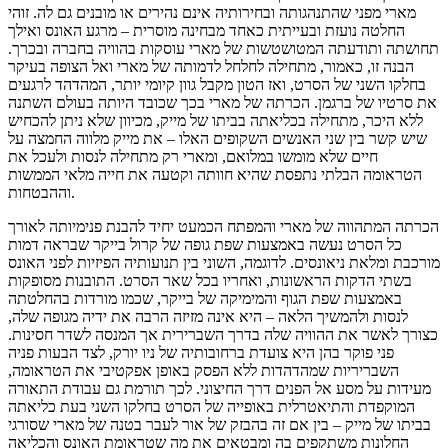
מארי מפני שהתנהגותה ובחירותיה אינם נהירים או מובנים גם לה. זוהי
החלטה נועזת ובעייתית כאחד מבחינה מוסרית – מרגע האונס ואילך
תחושתה ותודעתה המטושטשות של מארי עוסקות בהוויה בחברה ובכרך.
הבנה זו, כאמור, מתחילה לחלחל לדמותה של מארי ואל הצופה בעיקר
בחלקו השני של הסרט, ואז הטון מקבל גוון קיומי יותר, המהדהד לרגעים
את סרטיו של ברגמן. הכרתה של מארי בכך שכובד היותה בעולם השתנה
ללא היכר, מתחילה בכליאתה בביתו של מייק, מכיוון שלא ניתן להכחיש
שיש קשר בין שני האנשים השקופים האלו – את מייק מלווה החמצה על
חיים שלא מומשו במלואם, ומארי רק מתחילה לנסות ולעכל את
הטראומה הבלתי נתפסת שהיא חוותה וקטעה את חייה מלאי הממשות
וההבטחות.
הכרתה המתהווה של מארי והמפתח הכמעט יחיד להבנת פנימיותה לאורך
כל הסרט נעשה באמצעות שפת גופה של קרול בייקר שבראה דמות
מורכבת ומלאת ניאונסים. לדוגמה, השוני בין תנועותיה הפיזיות לפני האונס
בשתי הדקות הראשונות, ואחריו בכל שאר הסרט. התובנות מסופקות
באמצעות שפת הגוף והמימיקה של בייקר, שכמו מורדות בהחלטתה
לנסות ולהמשיך הלאה – היא אינה מזיזה הרבה את ידיה מגופה שלה,
כצורך לאשר את ההוויה שלה בדרך השברירית אך המנסה לשדר חסינות.
פני פוקר בהן היא צועדת ברחובותיה של ניו יורק, לצד הבעות פניה
השבריריות שמהדהדות ללא הפסק באופן אפקטיבי את הטראומה,
מעידות על מסע אל הפנים דרך החיצוני. לכך תורמת גם עבודת התאורה
המוקפדת והתיאטרלית באופייה של הסרט בחלקו השני בעת כליאתה
בביתו של מייק – בין אם זה בהבזק של אור לעבר בטנה של מארי שסורגי
החלונות משתקפים בה ומבטאים את מה שטראומת האונס והכליאה