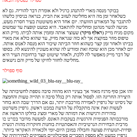
ספוילר בפסקה הבאה
בבוקר מנסה מארי להתנהג כרגיל ולא אומרת דבר להוריה. גם לא
כשלאחר זמן מה היא מחליטה לעזוב את הבית, כנראה בניסיון כלשהו
להתגבר על המאורע הזוועתי. יום אחד היא משוטטת בעיר חסרת מעש,
מגיעה לגשר מנהטן ומחליטה להתאבד. היא כמעט קופצת עד שמשום
מקום מגיח מייק (
ראלף מיקר
) שעוצר אותה ומזמין אותה לביתו. מייק הוא
טיפוס מוזר במקצת אך לא כזה שנראה מזיק, עד שהוא כולא את מארי
בביתו ולאחר זמן קצר כשהוא חוזר הביתה שיכור הוא מנסה לאנוס אותה.
יום לאחר מכן הוא שוכח זאת ומודיע לה שהוא מעוניין להינשא לה. בסופו
של דבר מייק מאפשר לה ללכת, ולאחר שיטוט קצר ברחובות העיר היא
מחליטה לחזור לחיקו של מייק והם נישאים.
סוף ספוילר
זהו אכן סוף מרגיז מאוד אך בעיניי הוא מהווה סיבה נוספת לחשיבותה של
היצירה החריגה הזו. לפסול אותה רק בגלל סיבה זו תהייה טעות והחמצה
של ניסיונו של גרפיין לאמירה מורכבת יותר, גם אם הדרך שבה הוא בוחר
לעשות זאת אינה מתקבלת על הדעת במבט ראשון. גרפיין משרטט
בזהירות ורגישות את דמותה של מארי ומציג בחלקו הראשון את
מורכבותה הפנימית והרגשית בעקבות האונס. למעשה מדובר בסרט בו
מרבית הבחירות הנרטיביות והאסתטיות בוחנות וחוקרות מהות רגשית
ופיזית-תנועתית פצועה וחבולה במובן היום-יומי ולכאורה האקראי ביותר.
גרפיין כמעט ולא מספק הסברים פסיכולוגיים מעמיקים לבחירותיה של