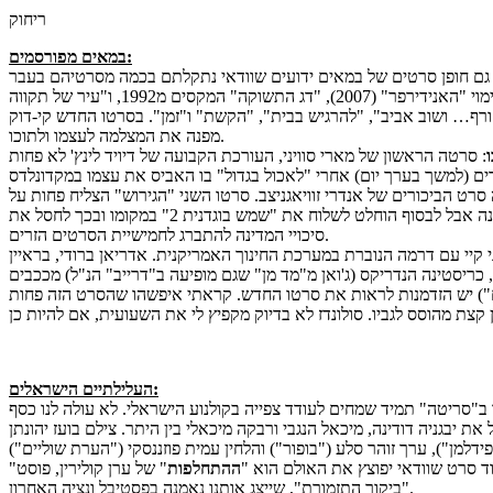
ריחוק
במאים מפורסמים:
ורף… ושוב אביב", "להרגיש בבית", "הקשת" ו"זמן". בסרטו החדש קי-דוק
מפנה את המצלמה לעצמו ולתוכו.
של שני אחים צעירים שיוצאים למסע טראגי בנופי רוסיה עם אביהם הנעדר, היה הצלחה מרשימה בארץ בשנת 2003. זה היה סרט הביכורים של אנדרי זוויאגניצב. סרטו השני "הגירוש" הצליח פחות על
אף פרס השחקן הטוב ביותר בפסטיבל קאן של 2007. "ילנה" הוא סרטו השלישי שגם היה בעל הסיכויים הגבוהים ביותר לייצג את רוסיה באוסקר השנה אבל לבסוף הוחלט לשלוח את "שמש בוגדנית 2" במקומו ובכך לחסל את
סיכויי המדינה להתברג לחמישיית הסרטים הזרים.
י קיי עם דרמה הנוברת במערכת החינוך האמריקנית. אדריאן ברודי, בראיין
רים") יש הזדמנות לראות את סרטו החדש. קראתי איפשהו שהסרט הזה פחות
העלילתיים הישראלים:
יבגניה דודינה, מיכאל הנגבי ורבקה מיכאלי בין היתר. צילם בועז יהונתן
ההתחלפות
" של ערן קולירין, פוסט
"
"ביקור התזמורת", שייצג אותנו נאמנה בפסטיבל ונציה האחרון.