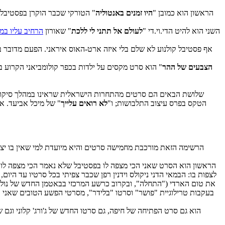
הראשון הוא כמובן "
היו זמנים באנטוליה
" הטורקי שכבר הוקרן בפסטיבל ירושלים
השני הוא להיט הדי.וי.די "
לעולם אל תתני לי ללכת
" שאורון
הרחיב עליו במי
אף פסטיבל קולנוע לא שלם בלי איזה ארט-האוס איראני. הפעם מדובר ב
הצבעים של ההר
" הוא סרט מקסים על ילדות בכפר קולומביאני הקרוע בי
שלושת הבאים הם סרטים מהתחרות הישראלית שראינו במהלך סיקור 
הטקס בפרס עיצוב התלבושות; ו"
לא רואים עלייך
" של מיכל אביעד. א
הרשימה הזאת מורכבת מחמישה סרטים והיא מיועדת למי שאין בו יצר
הראשון הוא הסרט שאני הכי מצפה לו בפסטיבל שלא נאמר הכי מצפה לו ה
לצפות בו: הבמאי הדני ניקולס וידנין רפן שכבר צפיתי בכל סרטיו עד היו
את טום הארדי ("התחלה", ובקרוב כרשע המרכזי בבאטמן החדש של נולא