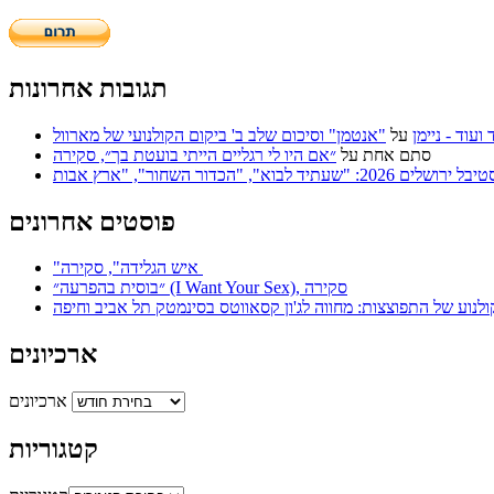
תגובות אחרונות
על
"אנטמן" וסיכום שלב ב' ביקום הקולנועי של מארוול
סתם אחת
על
״אם היו לי רגליים הייתי בועטת בך״, סקירה
פוסטים אחרונים
"איש הגלידה", סקירה
״בוסית בהפרעה״ (I Want Your Sex), סקירה
ולנוע של התפוצצות: מחווה לג'ון קסאווטס בסינמטק תל אביב וחיפה
ארכיונים
ארכיונים
קטגוריות