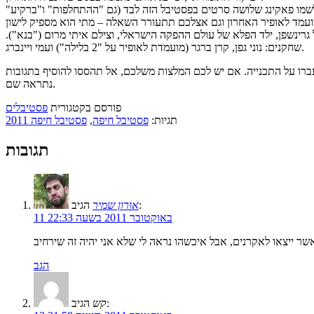
שלשמו פאקינג שלושה סרטים בפסטיבל הזה לבד (גם "ההתחלפות" ו"ברקיע
"
 גרינשפן, ילד הפלא של עולם ההפקה הישראלי, וצילם איתי מרום ("בנא").
שחקנים: נוני גפן, קרן ברגר (מועמדת לאופיר על "2 בלילה") ועמי ויינברג.
נתראה שם.
פורסם בקטגורית
פסטיבלים
תגיות:
פסטיבל חיפה
,
פסטיבל חיפה 2011
תגובות
הגיב:
אורון שמיר
11 באוקטובר 2011 בשעה 22:33
הגב
הגיב:
קש