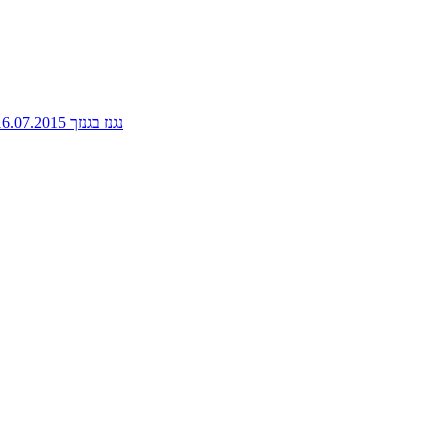
נגנז בגנזך 16.07.2015: פלוטו, אספנית ספרי אוכל, האביב הכורדי, בית ספר לשותים מתחילים ועוד ועוד - ניימן