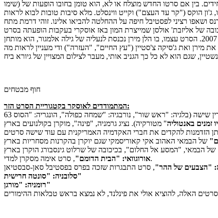
דים. בין אם סרטו החדש מוצלח או לא, הוא טומן בחובו הופעות של (שימו
ס ושאפו רציני לפסטיבל חיפה על ההחלטה להביאו אלינו. זוהי דרמת מתח
" של ג'ון מאדן ("שייקספיר מאוהב") שגם יכבד אותנו בנוכחותו. זהו רימייק אמריקני לסרט ישראלי לא פחות, שאולי זכור לכם משנת 2007. הסרט עצמו, בו הלן מירן נכנסת לנעליה של גילה אלמגור, הוא מותחן
ת מירן ואת ג'סיקה צ'סטיין ("עץ החיים", "העזרה") ודי מעניין לראות מה
חוף מבטחים
המתמודדים לאוסקר בקטגוריית הסרט הזר:
63 סרטים מהעולם נרשמו לתחרות הסרט הזר של האוסקר הבא. "הערת שוליים" הוא נציג ישראל, כזכור. מתוך הרשימה הזו, פסטיבל ירושלים הקרין שישה (בלגיה: "ראש שור", נורבגיה: "שמחה כפולה", הונגריה: "הסוס
ו זמנים באנטוליה
ם"
, סרט אימה מסקרן למדי.
אורוגוואי: "הבית הדומם"
: "הצבעים של ההר"
סלובניה: "סונטה חרישית"
רומניה: "מורגן"