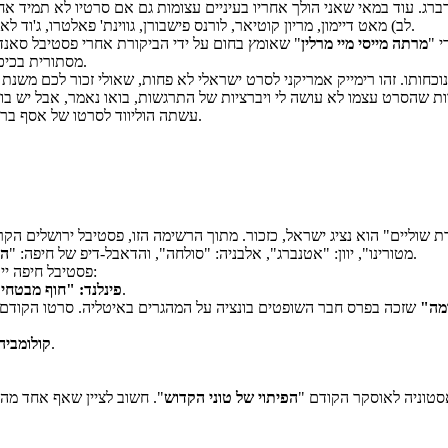
ברג. עוד במאי שאני הולך אחריו בעיניים עצומות גם אם סרטיו לא תמיד אחי
לב) מאט דיימון, מריון קוטיאר, לורנס פישבורן, גווינת' פאלטרו, ג'וד לאו, ג'ון הוקס ("קר עד העצם") וקייט ווינסלט. מלא סיבות טובות לבוא לראות.
 "
מרתה מייסי מיי מרלין
" שאומץ בחום על ידי הביקורת אחרי פסטיבל סאנדנ
מסתורית בכיכובה של אליזבת' אולסן שמייצרת המון באז אוסקרי בעקבות הופעתה בסרט.
ודות שהסרט עצמו לא עושה לי ויברציות של התרגשות, בואו נאמר, אבל יש בו א
עשתה הוליווד לסרטו של אסף ברנשטיין, שגם הוא לא כל כך הגניב אותי, מעבר לצילום המצויין של גיורא ביח.
" מטורקיה). נציג גרמניה, "פינה", מוקרן בקולנועים בארץ.
מטורינו", יוון: "אטנברג", אלבניה: "סולחה", והדאבל-דיפ של חיפה: "
הי
פסטיבל חיפה ייתן הזדמנות להקדים את חברי האקדמיה האמריקנית עם עוד שישה סרטים:
של הבמאי האהוב אקי קאוריסמקי שגם יוקרן בהקרנות מסחריות בארץ.
פינלנד: "חוף מבטחי
מה"
, סרט התבגרות שזכה בפרס בפסטיבל סאן-סבסטיאן.
קולומביה
 אסטוניה לאוסקר הקודם "
הפיתוי של טוני הקדוש