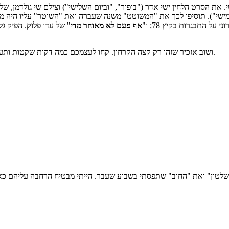
 את הסרט הלחין ישי אדר ("בופור", "וביום השלישי") וצילם שי גולדמן, 
על התבגרות בקיץ 78; ו"
אף פעם לא מאוחר מדי
" של עדו פלוק. הפיק גל
ושוב אזכיר שזהו רק קצה הקרחון. קחו לעצמכם כמה דקות שקטות ותעברו על התכנייה. אם יש לכם המלצות משלכם, אל תהססו להוסיף בתגובות.