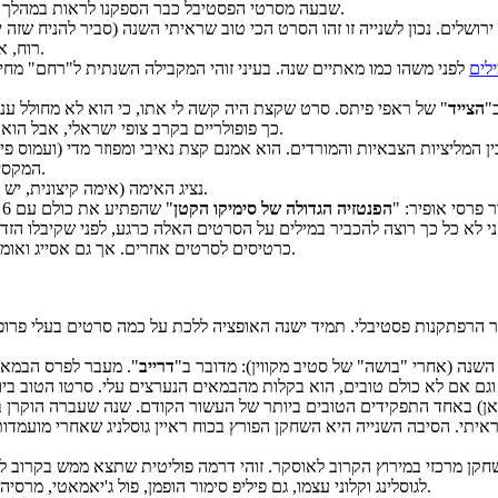
שבעה מסרטי הפסטיבל כבר הספקנו לראות במהלך השנה ולכן אנחנו יכולים גם אשכרה לעמוד באופן מוחלט מאחורי מקלדתינו.
. נכון לשנייה זו זהו הסרט הכי טוב שראיתי השנה (סביר להניח שזה ישתנה עוד 15 פעם) וע
רוח, אל נא תחמיצו הזדמנות נוספת לצפות ביצירה הזו על מסך גדול, לו היא ראויה.
לים
"
הצייד
כך פופולריים בקרב צופי ישראלי, אבל הוא עשוי טוב ויעניין את מי שאוהבים קולנוע עולמי נטול דיאלוג ורב סאבטקסט.
ן המליציות הצבאיות והמורדים. הוא אמנם קצת נאיבי ומפוזר מדי (ועמוס פ
המקסים. קצת הזכיר לי את "דבש" הטורקי, אם כי הוא הרבה פחות אווירתי ממנו.
.
נציג האימה (אימה קיצונית, יש ל
פרסי אופיר: "
הפנטזיה הגדולה של סימיקו הקטן
" שהפתיע את כולם עם 6 מועמדויות לפרסי אופיר; "
ני לא כל כך רוצה להכביר במילים על הסרטים האלה כרגע, לפני שקיבלו הזד
כרטיסים לסרטים אחרים. אך גם אסייג ואומר ש"סימיקו הקטן" עלול להיות הצלחה בקרב הקהל אם ייצא לבתי הקולנוע.
 הרפתקנות פסטיבלי. תמיד ישנה האופציה ללכת על כמה סרטים בעלי פרופיל
שנה (אחרי "בושה" של סטיב מקווין): מדובר ב"
דרייב
". מעבר לפרס הבמאי 
ם, וגם אם לא כולם טובים, הוא בקלות מהבמאים הנערצים עלי. סרטו הטוב בי
ן) באחד התפקידים הטובים ביותר של העשור הקודם. שנה שעברה הוקרן בח
לגוסלינג וקלוני עצמו, גם פיליפ סימור הופמן, פול ג'יאמאטי, מרסיה טומיי ואוון רייצ'ל ווד (מלכת לואיזיאנה מהעונה השלישית של "דם אמיתי").