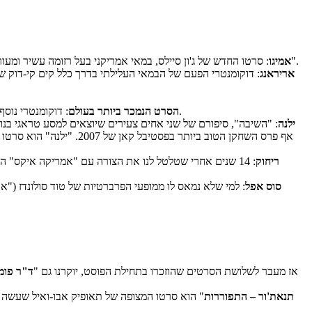
: סרטו החדש של ג'ון סיילס, במאי אמריקני בעל רזומה עשיר ומעורר קנאה. הוא היה מועמד לאוסקר על תסריטו ל"כוכב בודד" וחתום גם על בימוי "האנידירפר" (2007), "דג התשוקה" המקסים מ1992, ו"עיר של תקווה".
אמיגו
אריראנג
: דוקומנטרי הפעם של הבמאי העלילתי בדרך כלל קים קי-דוק ש
: דוקומנטרי נוסף של הבמאי הפופולרי והפופוליסט מורגן ספרלוק שמנע מאתנו לאכול המבורגרים (למשך בערך יום) אחרי "לאכול בגדול" בו האביס את עצמו במקדונלדס.
הסרט הנמכר ביותר בעולם
ילנה
ריחוק
: 14 שנים אחרי שטלטל לנו את הצורה עם "אמריקה איקס" ה
סוס אפל
: למי שלא נמאס לו ממופעי הפרברטיות של טוד סולונדז ("
אז מעבר לשלושת הסרטים שהוזכרו בתחילת הפוסט, יוקרנו גם "
ד"ר פומ
תנאת'ור – התפוררות
" הוא סרטו המצופה של תאופיק אבו-ואיל שעשה ב2004 את "עטאש – צמאון", מהסרטים הנפלאים שאי פעם נעשו בארץ. עוד סרט שוודאי יפוצץ את האולם ה