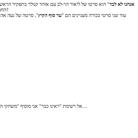
אנחנו לא לבד
" הוא סרטו של ליאור הר-לב עם אוהד קנולר בתפקיד הראשי.
החמישי"). תוסיפו לכך את "המשוטט" משנה שעברה ואת "השוטר" עליו היה מועמד לאופיר האחרון וגם אצלכם תתעורר השאלה – מתי הוא מספיק לישון?
עוד שני סרטי בכורה מעניינים הם "
עד סוף הקיץ
", סרטה של נעה אהרוני 
אל רשימת "ראינו כבר" אני מוסיף "משחקי השלטון" ואת "החוב" שתפסתי בשבוע שעבר. הייתי מבטיח הרחבה עליהם כאשר ייצאו לאקרנים, אבל איכשהו נראה לי שלא אני יהיה זה שירחיב…