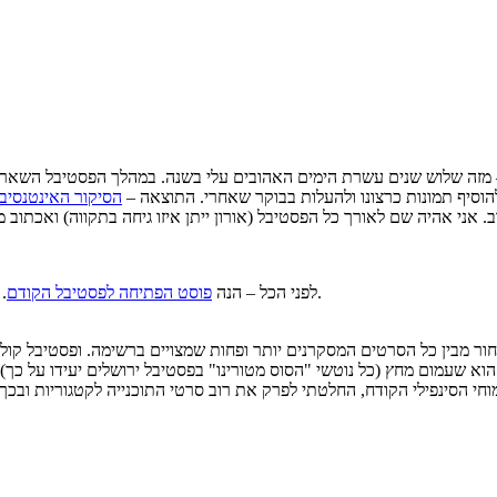
– מזה שלוש שנים עשרת הימים האהובים עלי בשנה. במהלך הפסטיבל השארתי 
הוסיף תמונות כרצונו ולהעלות בבוקר שאחרי. התוצאה –
הסיקור האינטנסיב
. קפצו לסוף הפוסט כדי לקרוא קצת טיפים ואינפורמציה חיונית על הפסטיבל.
לפני הכל – הנה
פוסט הפתיחה לפסטיבל הקודם
לעשות סדר ולבחור מבין כל הסרטים המסקרנים יותר ופחות שמצויים ברשימה. ופסטיב
 שעמום מחץ (כל נוטשי "הסוס מטורינו" בפסטיבל ירושלים יעידו על כך). ה
חי הסינפילי הקודח, החלטתי לפרק את רוב סרטי התוכנייה לקטגוריות ובכך