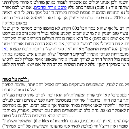
ופר כתב עליו
פוסט ארוך ומחכים
. אם יש לכם אורך
לפני משהו כמו מאתיים שנה. בעיני זוהי המקבילה השנתית ל"רחם" מחיפה 2010 – סרט עם קונספט מעניין אך קר ומאכזב שמצא את עצמו בחיפה
במקום באייקון.
" של ראפי פיתס. סרט שקצת היה קשה לי אתו, כי הוא לא מחולל עניין רב על אף שהוא בסך הכל ב80 דקות. לא מהמפוארים מסרטי אירן, שכל
ייד-אאוטים מעצבנים) אבל הוא מנצח בזכות הצילום המרהיב וצוות הילדים
"
ציין) הוא "
הבית הדומם
" מאורוגוואי. סקירה שלי נרחבת תוכלו למצוא
כאן
ברקיע החמישי
" שלא הפתיע איש כשזכה באותו
מנות מול הקהל הרחב. לצורך העניין אומר שבאופן אישי אמליץ לכם לרכוש
ללכת על בטוח:
 גבוה למדי, המשופעים בשחקנים מוכרים ואפיל רחב יותר, שרמת הסיכון
שלהם נמוכה יחסית.
בפסטיבל קאן ולביקורת המעולות להן הוא זוכה, לסרט שתי סיבות מעולות
ותר עד כה היה "ברונסון" שהוקרן בפסטיבל חיפה לפני שנתיים והציג לעולם
יפה "ולהלה" שאני אישית מאוד אהבתי אך איכזב רבים. רפן גם מפורסם
בעקבות טרילוגיית "פושר" וסרטו "בלידר", מסרטי הפשע הטובים שאני ראיתי. הסיבה השנייה היא השחקן הפורץ בכוח ראיין גוסלניג שאחרי מועמדות לאוסקר ב2006 נחת בלב המיינסטרים השנה עם "טיפש, מטורף, מאוהב"
ובסרט הבא ברשימת ה'ללכת על בטוח'…
" (the ides of march) הוא גם סרט הפתיחה של חיפה, גם סרטו החדש של ג'ורג' קלוני וגם שחקן מרכזי במירוץ הקרוב לאוסקר. זוהי דרמה פוליטית שתצא ממש בקרוב לקולנועים בארץ ובה מככבים, מעבר
משחקי השלטון
"