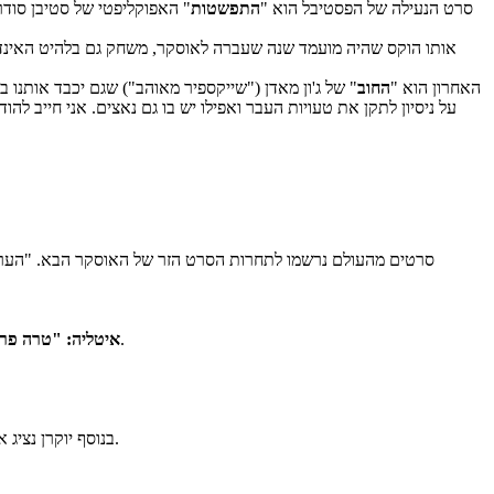
סרט הנעילה של הפסטיבל הוא "
התפשטות
" האפוקליפטי של סטיבן סודר
אותו הוקס שהיה מועמד שנה שעברה לאוסקר, משחק גם בלהיט האינדי
האחרון הוא "
החוב
על ניסיון לתקן את טעויות העבר ואפילו יש בו גם נאצים. אני חייב לה
שזכה בפרס חבר השופטים בונציה על המהגרים באיטליה. סרטו הקודם של הבמאי, "המסע אל החלום", בכיכובה של שרלוט גינסבורג הוקרן בארץ.
איטליה: "טרה פר
". חשוב לציין שאף אחד מהסרטים האלה, להוציא אולי את פינלנד, לא נמצא בראש טבלאות ההימורים.
בנוסף יוקרן נציג