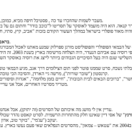
מעבר לשמות שהוזכרו עד כה , פסטיבל חיפה מביא, כמובן, גם חופן סרטים של במאים ידועים שוודאי נתקלתם בכמה מסרטיהם בעבר.
היה מאוד פופלרי בישראל במהלך העשור הקודם בזכות "אביב, קיץ, סתיו, ח
: סרטה הראשון של מארי סוויני, העורכת הקבועה של דיויד לינץ' לא פחות.
בראבו
: "השיבה", סיפורם 
בלתי נשכח, סרט שממנו פוטר לפני תום הצילומים דרך אגב, מגיע הבמאי טונ
קרנסטון ("שובר שורות"), מרשה גיי הארדן, והסיבה הכי טובה, כריסטינה הנדריקס (ג'ואן מ"מד מן" שגם מופיעה ב"דרייב" הנ"ל) מככבים.
אושר", "ברוכים הבאים לבית הבובות", "חיים בזמן מלחמה", "אגדות וסיפו
מטריד מסרטיו האחרים, אבל אני עדיין קצת מהוסס לגביו. סולונדז לא בדיוק מקפיץ לי את השעועית, אם להיות כן.
עדיין אין לי מושג מה איכותם של הסרטים (זה יתוקן), אבל אנחנו ב"סריטה" תמיד שמחים לעודד צפייה בקולנוע הישראלי. לא עולה לנו כסף.
רנץ
" של אסי דיין שאיננו חלק מהתחרות הרשמית. לסרט קאסט נהדר שכולל את 
יעקב ("עג'מי", "בוקר טוב, אדון פידלמן"), ערך זוהר סלע ("בופור") והלחין עמית פוזננסקי ("הערת שוליים").
וא "