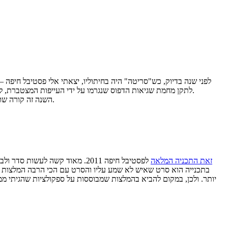
לפני שנה בדיוק, כש"סריטה" היה בחיתוליו, יצאתי אלי פסטיבל חיפה 
ולימים נקודת ההזנקה של הבלוג.
לתקן מחמת שגיאות הדפוס שנגרמו על ידי העייפות המצטברת, ל
השנה זה קורה שוב. אני אהיה שם לאורך כל הפסטיבל (אורון ייתן איזו גיחה בתקווה) ואכתוב מדי יום לבלוג ומדי פעם גם ל'עכבר העיר און-ליין' אז תוכלו להתעדכן גם שם.
זאת התכניה המלאה
לפסטיבל חיפה 2011. מאוד קשה 
בתכנייה הוא סרט שאיש לא שמע עליו והסרט עם הכי הרבה המלצות הוא
יותר. ולכן, במקום להביא בהמלצות שמבוססות על ספקולציות שהגיתי ממו