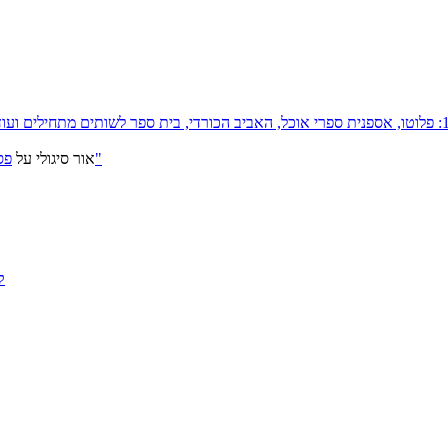
פסטיבל ירושלים 2026: "שעתיד לבוא", "הכדור השחור", "ארץ אבות"
אור סיגולי
על
ק