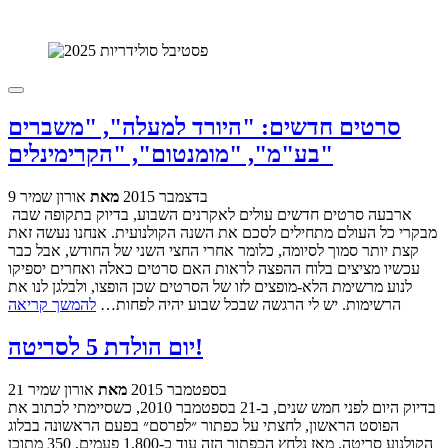
סרטים חדשים: "היורד למעלה", "משברים
בע"מ", "מומנטום", "הקרימינלים"
9 בדצמבר 2015
מאת
אורון שמיר
ארבעה סרטים חדשים עולים לאקרנים השבוע, בדיוק בתקופה שבה
מבקרי כל העולם מתחילים לסכם את השנה הקולנועית. אנחנו נעשה זאת
קצת יותר סמוך לסיומה, כלומר אחרי החצי השני של החודש, אבל כבר
עכשיו מציצים בלוח ההפצה לראות האם סרטים כאלה ואחרים יספיקו
לנוע מרשימת הלא-מופצים לזו של הסרטים שכן הופצו, ולבלגן לנו את
הרשימות. יש לי הרגשה שבכל שבוע יהיה לפחות…
להמשך קריאה
יום הולדת 5 לסריטה!
21 בספטמבר 2015
מאת
אורון שמיר
בדיוק היום לפני חמש שנים, ב-21 בספטמבר 2010, כשסיימתי לכתוב את
הפוסט הראשון, לחצתי על כפתור ״לפרסם״ בפעם הראשונה בבלוג
הקולנוע סריטה. מאז נלחץ הכפתור הזה עוד כ-1,800 פעמים, 350 מתוכן