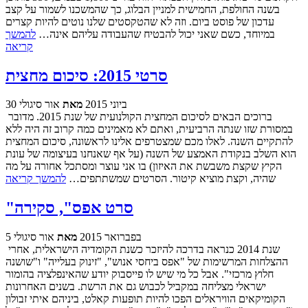
בשנה החולפת, החמישית למניין הבלוג, כך שהמשכנו לשמור על קצב
עדכון של פוסט ביום. וזה לא שהטקסטים שלנו נוטים להיות קצרים
במיוחד, כשם שאני יכול להבטיח שהעבודה עליהם אינה…
להמשך
קריאה
סרטי 2015: סיכום מחצית
30 ביוני 2015
מאת
אור סיגולי
ברוכים הבאים לסיכום המחצית הקולנועית של שנת 2015. מדובר
במסורת שזו שנתה הרביעית, ואתם לא מאמינים כמה קרוב זה היה ללא
להתקיים השנה. לאלו מכם שמצטרפים אלינו לראשונה, סיכום המחצית
הוא השלב בנקודת האמצע של השנה (על אף שאנחנו בעיצומה של עונת
הקיץ שקצת משבשת את האיזון) בו אני עוצר ומסתכל אחורה על מה
שהיה, וקצת מוציא קיטור. הסרטים שמשתתפים…
להמשך קריאה
"סרט אפס", סקירה
5 בפברואר 2015
מאת
אור סיגולי
שנת 2014 כנראה בדרכה להיזכר כשנת הקומדיה הישראלית, אחרי
ההצלחות המרשימות של "אפס ביחסי אנוש", "זינוק בעלייה" ו"שושנה
חלוץ מרכזי". אבל כל מי שיש לו פייסבוק יודע שהאינפלציה בהומור
ישראלי מצליחה במקביל לכבוש גם את הרשת. בשנים האחרונות
הקומיקאים הוויראלים הפכו להיות תופעות קאלט, ביניהם איתי זבולון