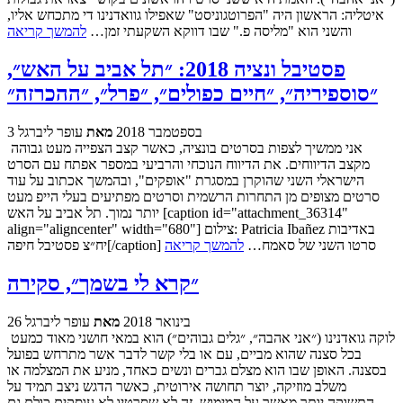
איטליה: הראשון היה "הפרוטגוניסט" שאפילו גוואדנינו די מתכחש אליו,
והשני הוא "מליסה פ." שבו דווקא השקעתי זמן…
להמשך קריאה
פסטיבל ונציה 2018: ״תל אביב על האש״,
״סוספיריה״, ״חיים כפולים״, ״פרל״, ״ההכרזה״
3 בספטמבר 2018
מאת
עופר ליברגל
אני ממשיך לצפות בסרטים בונציה, כאשר קצב הצפייה מעט גבוהה
מקצב הדיווחים. את הדיווח הנוכחי והרביעי במספר אפתח עם הסרט
הישראלי השני שהוקרן במסגרת "אופקים", ובהמשך אכתוב על עוד
סרטים מצופים מן התחרות הרשמית וסרטים מפתיעים בעלי הייפ מעט
יותר נמוך. תל אביב על האש [caption id="attachment_36314"
align="aligncenter" width="680"] צילום: Patricia Ibañez באדיבות
יח״צ פסטיבל חיפה[/caption] סרטו השני של סאמח…
להמשך קריאה
״קרא לי בשמך״, סקירה
26 בינואר 2018
מאת
עופר ליברגל
לוקה גואדנינו (״אני אהבה״, ״גלים גבוהים״) הוא במאי חושני מאוד כמעט
בכל סצנה שהוא מביים, עם או בלי קשר לדבר אשר מתרחש בפועל
בסצנה. האופן שבו הוא מצלם גברים ונשים כאחד, מניע את המצלמה או
משלב מוזיקה, יוצר תחושה אירוטית, כאשר הדגש ניצב תמיד על
התשוקה יותר מאשר על המימוש. זה לא שסרטיו לא עוסקים כולם גם