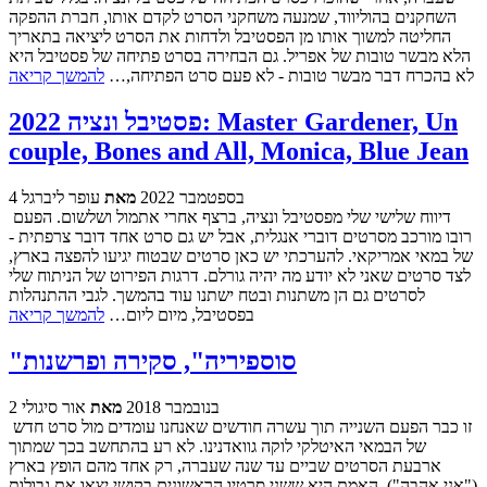
השחקנים בהוליווד, שמנעה משחקני הסרט לקדם אותו, חברת ההפקה
החליטה למשוך אותו מן הפסטיבל ולדחות את הסרט ליציאה בתאריך
הלא מבשר טובות של אפריל. גם הבחירה בסרט פתיחה של פסטיבל היא
לא בהכרח דבר מבשר טובות - לא פעם סרט הפתיחה,…
להמשך קריאה
פסטיבל ונציה 2022: Master Gardener, Un
couple, Bones and All, Monica, Blue Jean
4 בספטמבר 2022
מאת
עופר ליברגל
דיווח שלישי שלי מפסטיבל ונציה, ברצף אחרי אתמול ושלשום. הפעם
רובו מורכב מסרטים דוברי אנגלית, אבל יש גם סרט אחד דובר צרפתית -
של במאי אמריקאי. להערכתי יש כאן סרטים שבטוח יגיעו להפצה בארץ,
לצד סרטים שאני לא יודע מה יהיה גורלם. דרגות הפירוט של הניתוח שלי
לסרטים גם הן משתנות ובטח ישתנו עוד בהמשך. לגבי ההתנהלות
בפסטיבל, מיום ליום…
להמשך קריאה
"סוספיריה", סקירה ופרשנות
2 בנובמבר 2018
מאת
אור סיגולי
זו כבר הפעם השנייה תוך עשרה חודשים שאנחנו עומדים מול סרט חדש
של הבמאי האיטלקי לוקה גוואדנינו. לא רע בהתחשב בכך שמתוך
ארבעת הסרטים שביים עד שנה שעברה, רק אחד מהם הופץ בארץ
("אני אהבה"). האמת היא ששני סרטיו הראשונים בקושי יצאו את גבולות