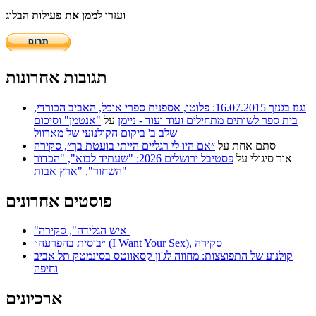
ועזרו לממן את פעילות הבלוג
תגובות אחרונות
נגנז בגנזך 16.07.2015: פלוטו, אספנית ספרי אוכל, האביב הכורדי,
בית ספר לשותים מתחילים ועוד ועוד - ניימן
על
"אנטמן" וסיכום
שלב ב' ביקום הקולנועי של מארוול
סתם אחת
על
״אם היו לי רגליים הייתי בועטת בך״, סקירה
אור סיגולי
על
פסטיבל ירושלים 2026: "שעתיד לבוא", "הכדור
השחור", "ארץ אבות"
פוסטים אחרונים
"איש הגלידה", סקירה
״בוסית בהפרעה״ (I Want Your Sex), סקירה
קולנוע של התפוצצות: מחווה לג'ון קסאווטס בסינמטק תל אביב
וחיפה
ארכיונים