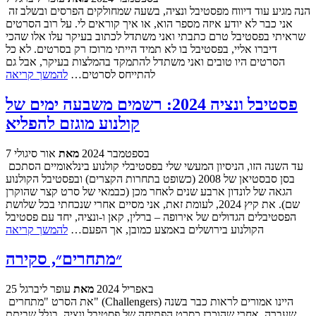
הנה מגיע עוד דיווח מפסטיבל ונציה, בשעה שמחולקים הפרסים ובשלב זה
אני כבר לא יודע איזה מספר הוא, או איך קוראים לי. על רוב הסרטים
שראיתי בפסטיבל טרם כתבתי ואני משתדל לכתוב בעיקר עלו אלו שהכי
דיברו אליי, בפסטיבל בו לא תמיד הייתי מרוכז רק בסרטים. לא כל
הסרטים היו טובים ואני משתדל להתמקד בהמלצות בעיקר, אבל גם
להתייחס לסרטים…
להמשך קריאה
פסטיבל ונציה 2024: רשמים משבעה ימים של
קולנוע מוגזם להפליא
7 בספטמבר 2024
מאת
אור סיגולי
עד השנה הזו, הניסיון המעשי שלי בפסטיבלי קולנוע בינלאומיים הסתכם
בסן סבסטיאן של 2008 (כשופט בתחרות הקצרים) ובפסטיבל הקולנוע
הגאה של לונדון ארבע שנים לאחר מכן (כבמאי של סרט קצר שהוקרן
שם). את קיץ 2024, לעומת זאת, אני מסיים אחרי שנכחתי בכל שלושת
הפסטיבלים הגדולים של אירופה – ברלין, קאן ו-ונציה, יחד עם פסטיבל
הקולנוע בירושלים באמצע כמובן, אך הפעם…
להמשך קריאה
״מתחרים״, סקירה
25 באפריל 2024
מאת
עופר ליברגל
את הסרט "מתחרים" (Challengers) היינו אמורים לראות כבר בשנה
שעברה, אחרי שהוכרז כסרט הפתיחה של פסטיבל ונציה. בגלל שביתת