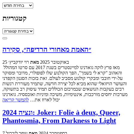
ארכיונים
קטגוריות
קטגוריות
״האמת מאחורי הרדיפה״, סקירה
25 באוקטובר 2025
מאת
רוי יודקביץ׳
מאז פרץ לוקה גואדנינו למיינסטרים בשנת 2017 עם סרטו המהולל
והאהוב "קרא לי בשמך", הפך הקולנוע שלו לפופולרי, מדובר ומסוקר
על-ידי חובבי ומבקרי קולנוע מסביב לעולם. זאת בזכות הסגנון הקפדני
והעושר הויזואלי שהוא מביא לכל יצירה חדשה, שתמיד מעוררת רגשות
רבים בעקבות הנושאים שבמרכזם הכוללים תמיד עיסוק רב בתשוקה,
מערכות יחסים מורכבות, אינטימיות, משיכה ומיניות ואובססיה. גואדנינו
יכול לארוז את…
להמשך קריאה
ונציה 2024: Joker: Folie à deux, Queer,
Phantosmia, From Darkness to Light
7 בספטמבר 2024
מאת
עופר ליברגל