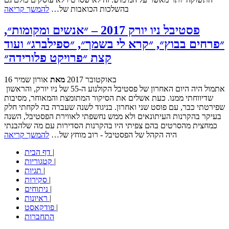
בהשלכות הכואבות של…
להמשך קריאה
פסטיבל ניו יורק 2017 – ״אנשים ומקומות״,
״פרחים בבוץ״, ״קרא לי בשמך״, ״ספילברג״ ועוד
קצת ״פרויקט פלורידה״
16 באוקטובר 2017
מאת
אורון שמיר
אתמול היה היום האחרון של פסטיבל הקולנוע ה-55 של ניו יורק, והראשון
שדיווחתי ממנו. כעת אשלים את הסיקור המתומצת והמאוחר, מסיבות
שפירטתי כבר, עם פוסט שני ואחרון. בניגוד לשנה שעברה בה לקחתי חלק
בעיקר בהקרנות העיתונאים ולא ממש נחשפתי לאווירת הפסטיבל, השנה
כמחצית מהסרטים בהם צפיתי היו בהקרנות הסדירות עם מה שלהבנתי
היה הקהל של הפסטיבל - רוב מוחץ של…
להמשך קריאה
|
דף הבית
|
קטגוריות
|
תגיות
|
סקירות
|
ניתוחים
|
ראיונות
|
פודקאסט
התחברות