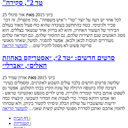
"טד 2", סקירה
25 ביוני 2015
מאת
אור סיגולי
לכל אחד יש דעה על יוצר "טד" ו"איש משפחה", סת' מקפרלן. זה דבר
סביר ולגיטימי, בטח בהתחשב בעובדה שהוא כוח פעיל מאוד בעולם
הבידור של העשור האחרון, והוא לא בדיוק אחד שנשאר בצללים. הוא
מסוג האנשים שגם היצירות שלהם, גם ההומור שלהם, וגם המראה שלהם
מעוררים תגובות לכאן ולכאן. אפשר להסגיר, למשל, שאחד מאנשי
סריטה פשוט לא מסוגל להכיל שום…
להמשך קריאה
סרטים חדשים: ״טד 2״, ״אסטריקס באחוזת
האלים״, ״אברלי״
25 ביוני 2015
מאת
אורון שמיר
שלושה סרטים חדשים בלבד עולים השבוע לאקרנים, ומסמלים בעיניי
דעיכה קלה בתנופה הרגילה של עונת הקיץ בבתי הקולנוע. אפשר גם
לשפוט אותם בתור קומדיה וולגרית, סרט ילדים מונפש ואקשיונר טראש -
ואז אנחנו דווקא בסדר. כדי לעבות את המדור השבועי, קיבצתי כמה
ידיעות שהצטברו על שולחן הבלוג וניסיתי לקשור ביניהן, ולא שכחתי
להזמין אתכם ואתכן לסדרת מפגשי קולנוע קיצית שאני…
להמשך קריאה
|
דף הבית
|
קטגוריות