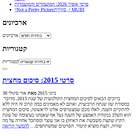
פרסי אופיר 2026: המועמדים והמועמדות
״Not a Pretty Picture״, סקירת MUBI
ארכיונים
ארכיונים
קטגוריות
קטגוריות
סרטי 2015: סיכום מחצית
30 ביוני 2015
מאת
אור סיגולי
ברוכים הבאים לסיכום המחצית הקולנועית של שנת 2015. מדובר
במסורת שזו שנתה הרביעית, ואתם לא מאמינים כמה קרוב זה היה ללא
להתקיים השנה. לאלו מכם שמצטרפים אלינו לראשונה, סיכום המחצית
הוא השלב בנקודת האמצע של השנה (על אף שאנחנו בעיצומה של עונת
הקיץ שקצת משבשת את האיזון) בו אני עוצר ומסתכל אחורה על מה
שהיה, וקצת מוציא קיטור. הסרטים שמשתתפים…
להמשך קריאה