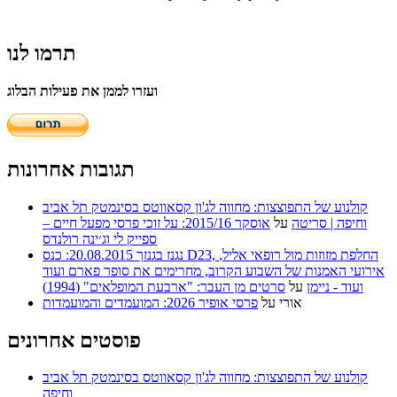
תרמו לנו
ועזרו לממן את פעילות הבלוג
תגובות אחרונות
קולנוע של התפוצצות: מחווה לג'ון קסאווטס בסינמטק תל אביב
וחיפה | סריטה
על
אוסקר 2015/16: על זוכי פרסי מפעל חיים –
ספייק לי וג׳ינה רולנדס
נגנז בגנזך 20.08.2015: כנס D23, החלפת מזוזות מול רופאי אליל,
אירועי האמנות של השבוע הקרוב, מחרימים את סופר פארם ועוד
ועוד - ניימן
על
סרטים מן העבר: "ארבעת המופלאים" (1994)
אורי
על
פרסי אופיר 2026: המועמדים והמועמדות
פוסטים אחרונים
קולנוע של התפוצצות: מחווה לג'ון קסאווטס בסינמטק תל אביב
וחיפה