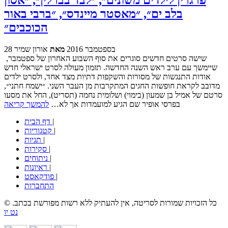
בלב ים״, ״מאסטר מיינדס״, ״ברבי באור
הכוכבים״
28 בספטמבר 2016
מאת
אורון שמיר
שישה סרטים חדשים סוגרים את סוף השבוע האחרון של ספטמבר,
שיימשך עם ערב ראש השנה החדשה. תזמון מעולה לסרט ישראלי חדש
אודות התנגשות של מסורות והשקפות דתיות מצד אחד, ולסרט ילדים
מדובב לקראת חופשות החגים המתקרבות מן העבר השני. ״ישמח חתני״,
סרטם של אמיל בן שמעון (בימוי) ושלומית נחמה (תסריט), החל את מסעו
בפרסי אופיר שם הגיע למועמדות אך לא…
להמשך קריאה
|
דף הבית
|
קטגוריות
|
תגיות
|
סקירות
|
ניתוחים
|
ראיונות
|
פודקאסט
התחברות
© כל הזכויות שמורות לסריטה, אין להעתיק ללא רשות מפורשת בכתב.
נט יו