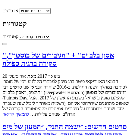
ארכיונים
קטגוריות
קטגוריות
"אסון בלב ים" + "הגיבורים של בוסטון",
סקירה ברגית כפולה
20 בינואר 2017
מאת
אור סיגולי
הבמאי האמריקאי פיטר ברג סיפק למבקרי הקולנוע יופי של חומר
לכתיבה במהלך השנה החולפת. ב-2016 שיחרר הבמאי שני סרטים רבי
תקציב, "אסון בלב ים" (Deepwater Horizon) ו"הגיבורים של בוסטון"
(Patriots Day, שאמנם מופץ בישראל בשבוע הראשון של 2017, אבל
רשמית משתייך ליבול שנה שעברה), שפשוט מתחננים שיתייחסו אליהם
יחד. שניהם מבוססים על סיפורים אמיתיים מההיסטוריה הקרובה של
ארה"ב, שניהם עלילות…
להמשך קריאה
סרטים חדשים: ״ישמח חתני״, ״המעון של מיס
פרגרין לילדים משונים״, ״לבד בברלין״, ״אסון