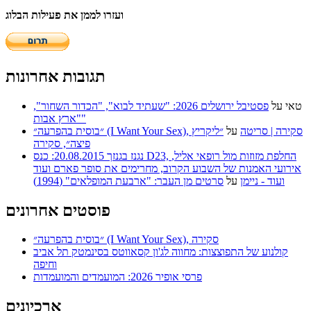
ועזרו לממן את פעילות הבלוג
תגובות אחרונות
טאי
על
פסטיבל ירושלים 2026: "שעתיד לבוא", "הכדור השחור",
"ארץ אבות"
״בוסית בהפרעה״ (I Want Your Sex), סקירה | סריטה
על
״ליקריץ
פיצה״, סקירה
נגנז בגנזך 20.08.2015: כנס D23, החלפת מזוזות מול רופאי אליל,
אירועי האמנות של השבוע הקרוב, מחרימים את סופר פארם ועוד
ועוד - ניימן
על
סרטים מן העבר: "ארבעת המופלאים" (1994)
פוסטים אחרונים
״בוסית בהפרעה״ (I Want Your Sex), סקירה
קולנוע של התפוצצות: מחווה לג'ון קסאווטס בסינמטק תל אביב
וחיפה
פרסי אופיר 2026: המועמדים והמועמדות
ארכיונים