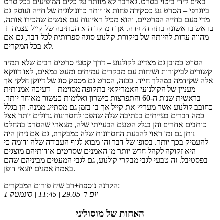
באים לידי ביטוי בסרט. גארבר לא מוותר על כלים המופיעים בכל סרט
ביוגרפי – הסרט נע כסקירה פחות או יותר כרונולוגית של חייה ועוסק גם
מדי פעם בחייה הפרטיים, והוא מכיל ראיונות עם אנשים שהכירו אותה,
בראש בראשונה בתה היחידה. אך המוקד הוא הכתיבה של קייל עצמה וזו
מהווה עדות להיותה של ביקורת קולנוע סוגה ספרותית לכל דבר, גם אם
לא בכל המקרים.
הסרט כמובן גם מצדיע לקולנוע – דרך קטעי סרטים רבים שלא תמיד
קשורים לביקורות ושיחות עם מבקרים עמיתים ומעט במאים, לאו דווקא
אלה שקידמה במהלך חייה. ככזה, הסרט גם מספק סוג של דיוקן חלקי אך
מעניין של הקולנועי האמריקאי בתקופה מסוימת – דעיכה אמנותית
בראשית שנות ה-60 והתפרצות כישרון ואלימות כעשור מאוחר יותר.
כחובב קולנוע אשר מעריץ את קייל אך בו בזמן גם מסתייג ממנה, הן בגלל
כמה דברים בעייתים בכתיבה שלה שהפכו לחסרונות גדולים יותר אצל
כותבים אחרים והן בגלל הטעם הבעייתי שלה, מצאתי שהסרט בהחלט
נותן גם זמן ראוי להבעת החסרונות שלה כמבקרת, גם אם ניתן היה
להעמיק בכך יותר. בסופו של דבר זהו מבוא לגוף העבודה שלה ודומה כי
היא זקוקה לקהל חדש יותר מן האמנים שסרטים אודותיהם מוצגים
בפסטיבל. זה טבעי לגבי מבקרי קולנוע, גם לגבי המעטים מביניהם שהם
באמת אמנים יוצאי דופן.
:
הקרנה נוספת+רב שיח פורום המבקרים
יום ד' 29.05 | 11:45 | סינמטק 1
האחות של מוסוליני