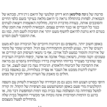
סרטה של
ג׳ונה
סולימאן
הוא דיוקן קולנועי של היאם ג׳רג׳ורה, סבתא של
הבמאית. לפחות בהתחלה נראה כי היאם מלאה בעיקר בזעם כלפי החיים
והסובבים אותה, בעודה מדברת הרבה, מחלקת האשמות ויוצאת לעתים
כנגד כל הגברים או כנגד החיים עצמם. הבמאית לוקחת את הזמן שלה
בטרם היא נותנת להיאם לחשוף מעט יותר את הסיבות לזעם הזה, כמו גם
את ההסבר לשם הסרט.
באופן חשוב יותר, נחשפים גם זיכרונות חיוביים של הגיבורה וגם לא מעט
רגעים של רוך, געגוע למתים והתמודדות עם הגיל. הסרט שומר על מימד
של אירוניה והומור כמעט לכל אורכו, אף כי נושאי העיסוק הם קודרים או
טעונים: זקנה ומוות, נישואין נטולי אהבה או אושר, קיפוח החברה הערבית
כפי שהדבר מצטייר בדיווחי החדשות ברדיו ובטלוויזיה (הסרט גם מראה
את התמיכה של הביטוח הלאומי). הגיבורה נעה בין זעם לעצב, אך גם
יודעת ליהנות ממבט אל העבר או צפייה בטלוויזיה, גם באשפוז בבית
חולים בו מאבק על הערוץ הופך לקרב של ממש.
היופי בסרט הצנוע הזה נובע גם מן הבחירה של הבמאית לשחק עם השפה
הקולנועית מדי פעם באופן המשתעשע עם הציפיות של הקהל. זה קורה
למשל בפתיחה בה המצלמה נעה בבית כמו דמות המחפשת דבר מה, או
ברגע בו הדמות המרכזית אינה נוכחת אך מכשירי החשמל בבית שלה
מתחילים לפעול מעצמם.