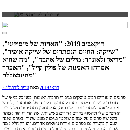
דוקאביב 2019: "האחות של מוסוליני",
"שייקה: החיים הנסתרים של שייקה אופיר",
"מריאן ולאונרד: מילים של אהבה", "מה שהיא
אמרה: האמנות של פולין קייל", "האברך
מחיזבאללה"
27 במאי 2019
מאת
עופר ליברגל
סרטים תיעודיים רבים עוסקים בגיבורי תרבות ואמנות ובפני כל במאי של
סרט כזה ניצבת דילמה: האם להתמקד ביצירה של אותו אדם, לפרש
אותה לעומק להסביר את חשיבותה, או לחלופין לתת יותר דגש לחיים
האישיים שלו ולחשוף צדדים אחרים באישיותו. את הדיווח הזה אפתח
בשלושה סרטים על אמנים שנקטו בגישות מעט שונות, בטרם אפנה
לעסוק בקצרה גם בסרטים אודות נושאים אחרים. זהו רק חלק ממה
שכבר הספקתי לצפות בו בפסטיבל ועל סרטים נוספים אכתוב בימים