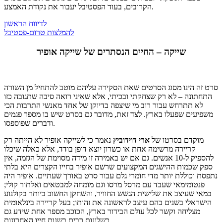
הקרובים, בעוד הפסטיבל יעבור את נקודת האמצע.
לדיווח הראשון
להמלצות טרום-פסטיבל
שייקה – החיים הנסתרים של שייקה אופיר
סרט זה הינו מסוג הסרטים שאת הסקירה עליהם מוטב להתחיל מן השורה
התחתונה – לא רק שצחקתי ובכיתי, אלא שאיני רואה סיבה שתגובה כזו
לא תתרחש עבור רוב מי שיצפה בדיוקן של אחד מאנשי התרבות הכי
משפיעים שפעלו בארץ. לצד זאת, מדובר גם בסרט שיש בו מספר פגמים
ודברים שפוספסו.
מוקדם בסרטו של
ארי דוידוביץ
נאמר כי לשייקה אופיר לא הייתה רק
קריירה מרשימה אחת או כשרון יוצא דופן בודד, אלא כאלה שיכלו
להספיק ל-10 אנשים. גם אם יש באמירה זו מידה מסוימת של הגזמה, אין
ספק שכמות ההישגים המקצועים שרשם אופיר בחייו הקצרים היא בלתי
נתפסת וכוללת יותר מדי חומרי גלם עבור סרט באורך שעתיים. אופיר היה
פנטומימאי שעבד עם מרסל מרסו וגם מומחה למבטאים ואלתור קולי;
במאי שעיצב את שלישית הגשש החוויר, והשחקן החשוב ביותר בקולנוע
הישראלי בשנים בהם עיצב לראשונה את זהותו; בעל קריירה בינלאומית
מצליחה וקשר לכל עולם הבידור בארץ, הכוכב מספר אחת שידע גם
כשלונות רבים בשנות חייו האחרונות.