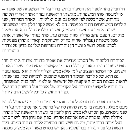
דוידוביץ בחר לספר את הסיפור בדגש ברור על חיי המשפחה של אופיר –
או למעשה שתי המשפחות. מאשתו הראשונה נפרד אופיר אחרי תקופה
מתוחה, אשר כללה לפי הסרט גם זעם ואלימות – לאחר הפרידה, שני
הילדים המשופתים חונכו בפנימיה. הם לא ממש לקחו חלק בחיי המשפחה
שבנה אופיר עם אשתו השנייה, אשר גם ילדיה גדלו ללא אב משלב
מוקדם, הפעם עקב מחלה ומוות בטרם עת. שתי בנותיו של אופיר, אחת
מכל משפחה (עמליה שחיה בחו״ל והשחקנית קארין אופיר) מעניקות
לסרט עומק רגשי כאשר הן נותרות מעריצות שלו גם בדיון על צדדיו
הבעייתים.
הכותרת הלועזית של הסרט מגדירה את אופיר כדמות טרגית-קומית וזהו
חוט שעובר היטב לאורכו, כולל כמה מן הקטעים המצחיקים שיצר לאורך
השנים, אך המימד העצוב של מי שלא ממש הצליח להיות הוא עצמו עובר
גם הוא. שלא לדבר המימד הדרמטי שהכניס לדמויות שלי, כפי שניתן
לראות בסצנת הסיום האיקונית של ״השוטר אזולאי״. לצד בנות המשפחה,
גם חבריו למקצוע מדברים על הקריירה של אופיר ועל הכשרון הרב שלו
לצד התחושה כי יכל להשיג הרבה יותר.
משפחת אופיר גם תרמה לסרט חומרי ארכיון רבים, מה שמוביל לסרט
מעט מבולגן, המנסה בן זמנית להיות סוג של כרונולוגי אך נסוב יותר על דיון
לפני נושאים. מן הסרט לא ממש ניתן להבין כי אשתו הראשונה של אופיר,
אוהלה הלוי, נפטרה שנים ארוכות אחריו. ספק אם ניתן היה לייצר סרט
בעל מבנה ברור יותר, מה גם שיש כוח בבחירה ללכת בנתיב המונע בידי
רגשות על פני דבקות בכרונולוגיה. אך יש בסרט משהו לא ממצה, מכמה