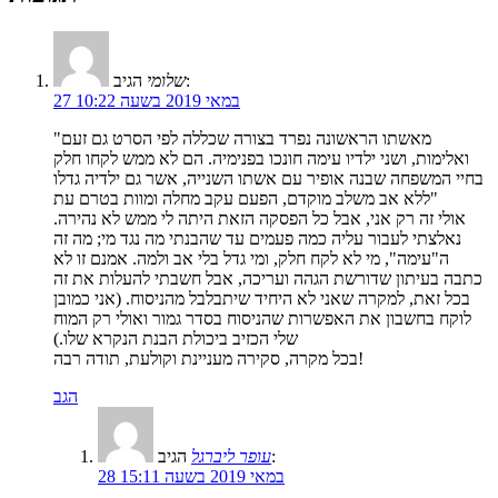
הגיב:
שלומי
27 במאי 2019 בשעה 10:22
"מאשתו הראשונה נפרד בצורה שכללה לפי הסרט גם זעם
ואלימות, ושני ילדיו עימה חונכו בפנימיה. הם לא ממש לקחו חלק
בחיי המשפחה שבנה אופיר עם אשתו השנייה, אשר גם ילדיה גדלו
ללא אב משלב מוקדם, הפעם עקב מחלה ומוות בטרם עת"
אולי זה רק אני, אבל כל הפסקה הזאת היתה לי ממש לא נהירה.
נאלצתי לעבור עליה כמה פעמים עד שהבנתי מה נגד מי; מה זה
ה"עימה", מי לא לקח חלק, ומי גדל בלי אב ולמה. אמנם זו לא
כתבה בעיתון שדורשת הגהה ועריכה, אבל חשבתי להעלות את זה
בכל זאת, למקרה שאני לא היחיד שיתבלבל מהניסוח. (אני כמובן
לוקח בחשבון את האפשרות שהניסוח בסדר גמור ואולי רק המוח
שלי הכזיב ביכולת הבנת הנקרא שלו.)
בכל מקרה, סקירה מעניינת וקולעת, תודה רבה!
הגב
הגיב:
עופר ליברגל
28 במאי 2019 בשעה 15:11