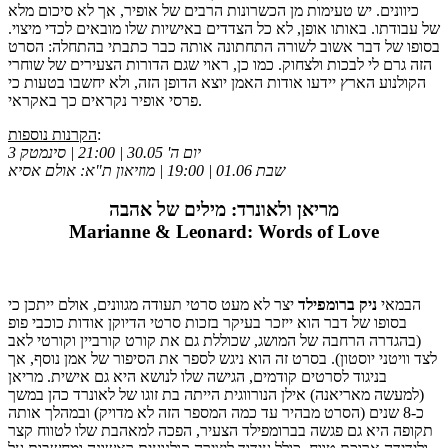
כיוונים. יש טעימות מן הכשרונות הרבים של אופיר, אך לא סיכום מלא
של עבודתו. באותו אופן, לא כל הצדדים באישיות שלו מובאים לכדי מיצוי.
בסופו של דבר אשוב לשורה התחתונה אותה כבר כתבתי בהתחלה: הסרט
הזה גרם לי לבכות ולצחוק. כמו כן, ראוי שגם הדורות הצעירים של שוחרי
הקולנוע הארץ יידעו אודות האמן יוצא הדופן הזה, ולא יחשבו בטעות כי
פרסי אופיר נקראים כך באקראי.
:
הקרנות נוספות
יום ה' 30.05 | 21:00 | סינמטק 3
שבת 01.06 | 19:00 | מוזיאון ת"א: אולם אסיא
מריאן ולאונרד: מילים של אהבה
Marianne & Leonard: Words of Love
הבמאי
ניק ברומפילד
יצר לא מעט סרטי תעודה מגוונים, אולם ייתכן כי
בסופו של דבר הוא ייזכר בעיקר בזכות סרטי הדיוקן אודות כוכבי פופ
(בהגדרה הרחבה של המושג, שכוללת גם את קורט קורביין וקורטי לאב
לצד וויטני יוסטון). בסרט זה הוא ניגש לספר את הסיפור של אמן נוסף, אך
בניגוד לסרטים קודמים, הגישה שלו לנושא היא גם אישית. מריאן
(למעשה מאריאנה) אילן הנורווגית הייתה בת זוגו של לאונרד כהן במשך
כ-8 שנים (הסרט מבהיר עד כמה המספר הזה לא מדויק) ובמהלך אותה
תקופה היא גם פגשה בברומפילד הצעיר, הפכה למאהבת שלו לטווח קצר