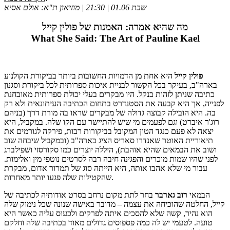
שבת 01.06 | 21:30 | מוזיאון ת"א: אולם אסיא
מה שהיא אמרה: האמנות של פולין קייל
What She Said: The Art of Pauline Kael
פולין
קייל
היא אחת מן הדמויות החשובות ביותר בביקורת הקולנוע
בארה"ב, בעיקר בכל הקשור לבניית איכות ספרותית לכל ביקורת וסגנון
כתיבה שניתן לזהות בנקל. היו מבקרים בעלי יכולת ספרותית מאובחנת
לפנייה, אך היא קבעה את הסטנדרט בתחום הכתיבה העיתונאית ולא רק
בה. היא הובילה קבוצה גדולה של מבקרים שראו בה מורת דרך (בניהם
רוג'ר איברט) וגם לפעמים מי שיש להתיישר עם הקו שלה. במקביל, היא
יצאה לא פעם כנגד הטון המקובל בביקורות רבות, פירקה לגורמים את
תיאוריית האוטר שאנדרו סאריס הציג בארה"ב (ובמקביל שיבחה שוב
ושוב את הבמאים שהיא אוהבת), היללה יוצרים כמו סקורסזי ושפילברג
לפני שהיו שמות מוכרים והפגינה חיבה רבה לסרטים נוטפי מין ואלימות.
עבור מי שלא אהבו אותה, היא הייתה סוג של תמרור אדום, מבקרת
שהקטילות שלה פגעו יותר מאחרות.
הבמאי
רוב
גארבר
בחר לתת מקום נרחב בסרט אודותיה לכתיבה של
קייל, החלטה שהוכיחה את עצמה – מדובר באישה שנונה שכל נימוק שלה
הוא נהיר, קשה שלא להסכים איתה לפרקים ולכעוס עליה כאשר היא
טועה. לטעמי יש לה כמה פספוסים גדולים מאוד בכתיבה שלה וחלקם