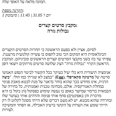
תמונה מלאה על האופי שלה.
:
הקרנה נוספת
יום ו' 31.05 | 11:45 | סינמטק 1
מקבץ סרטים קצרים:
גבולות גזרה
לסיום, אציין ולא בפעם הראשונה כי תחרות הסרטים הקצרים
הבינלאומית היא המקום הכי טוב לתפוס בו עשייה קולנועית מרעננת.
צפיתי עד כה בשני מקבצי הסרטים קצרים הראשונים ומביניהם, המקבץ
הראשון הקרוי "גבולות גזרה" הציג שלושה סרטים מרתקים ויוצאי דופן.
אנימציה תיעודית היא כלי יעיל בעיקר בכל הקשור לביטוי הנפש האנושי
), סרטה של
מרטינה סקארפלי
Egg
" (
במצב לא שגרתי כמו חולי. "
ביצה
הדנית, אינו מחדש בכך שהוא בוחר בז'אנר על מנת לבטא מאבק פנימי
במחלת האנורקסיה. אולם, מבחינה טכנית ואמנותית, כל בחירה של
הבמאית בדימוי שמיוצר באופן בו נעשה שימוש בפסקול (הן בקול בו היא
מדברת והן באפקטים) סחף אותי פנימה והדהים אותי בעושר שלו
ובחרדה שהוא מבטא. יש לא מעט דברים שלא הייתי מסוגל לקלוט לו רק
הייתי שומע את העדות על הקושי ברעיון האכילה, או הפחד והמשיכה
לצורות.