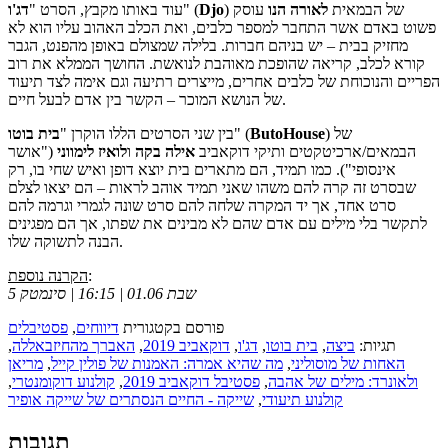
) של הבמאית
לאורה
הנו
עוסק
Djo
" (
עוד באותו מקבץ, הסרט "
דג'ו
פשוט באדם אשר התחבר למספר כלבים, ואת הכלב האהוב עליו הוא לא
מחזיק בבית – יש בניהם חברות. בלילה שמצולם באופן מהפנט, הגבר
קורא לכלב, קריאה שהופכת מאוהבת לנואשת. החושך הממלא את רוב
הפריים והנוכוחת של כלבים אחרים, מייצרים רתיעה וגם אימה לצד תיעוד
של הנושא המוכר – הקשר בין אדם לבעל חיים.
) של
ButoHouse
" (
בין שני הסרטים הללו הוקרן "
בית בוטו
הבמאים/ארכיטקטים ותיקי דוקאביב
אילה בקה
ו
לואיז
לימווני
("אושר
אינסופי"). כמו תמיד, הם מתארים בית יוצא דופן ואיש שחי בו, רק
שבסרט זה קרה להם משהו שאני תמיד אוהב לראות – הם יצאו לצלם
סרט אחד, אך יד המקרה שלחה להם סרט שונה לגמרי וגרמה להם
לתקשר בלי מילים עם אדם שהם לא מבינים את שפתו, אך הם מפגינים
הבנה לתשוקה שלו.
:
הקרנה נוספת
שבת 01.06 | 16:15 | סינמטק 5
פורסם בקטגורית
דיווחים
,
פסטיבלים
תגיות:
ביצה
,
בית בוטו
,
דג'ו
,
דוקאביב 2019
,
האברך מהחיזבאללה
,
האחות של מוסוליני
,
מה שהיא אמרה: האמנות של פולין קייל
,
מריאן
ולאונרד: מילים של אהבה
,
פסטיבל דוקאביב 2019
,
קולנוע דוקומנטרי
,
קולנוע תיעודי
,
שייקה - החיים הנסתרים של שייקה אופיר
תגובות