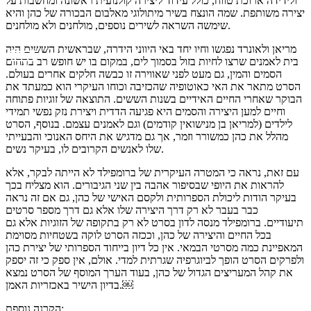
ולידידה ארוכת טווח, כולל עידוד ליצירה קולנועית ראשונה ומחשבות על
יצירה משותפת. שמה הונצח בשיר מיתולוגי מאלבום הבכורה של כהן והיא
שימשה השראה לשירים נוספים, מולחנים ולא מולחנים.
מריאן ולאונרד נפגשו וחיו יחד באי היווני הידרה, שבראשית הששים היה
בית לאמנים שרצו לחיות בזול בסמוך לים, במקום בו יש חופש רב בתחום
הסמים והמין, גם מעט לפני שאווירה זו כבשה חלקים אחרים בעולם.
הסרט מתאר את האי כאוטופיה שהכזיבה וכוחו העיקרי הוא כמעתד את
הבוקר שאחרי החיים האידיים בשנות הששים. התוצאה של זוגיות פתוחה
וחיים למען היצירה והסמים היא פגיעה הדדית ויצירת נזק נפשי תמידי
לילדים (למריאן בן מנישואין קודמים) וגם לאמנים עצמם. בנוסף, הסרט
מהלל את כהן כמשורר וזמר, אך גם מדגיש את היחס האנוכי והבעייתי
שלו לאנשים הקרובים לו, בעיקר נשים.
עם זאת, נראה כי המטרה העיקרית של ברומפילד לא הייתה לבקר, אלא
להראות את היופי שבסיפור אהבה בין שני הגיבורים. הוא מצליח בכך
בעיקר הודות ליכולת הספרותית ולקסם האישי של כהן, גם אם זה נראה
כבר בעבר לא רק דרך היצירה שלו אלא גם דרך מספר סרטים
תיעודיים. ברומפילד מנסה לדון בסרט לא רק בתקופה של הזוגיות אלא גם
בכל החיים והיצירה של כהן, וככזה הסרט לוקה בשטחיות מסוימת
המאפיינת כמה מסרטי הבמאי. אין כל דיון בייחוד הספרותי של יצירת כהן
ולפרקים הסרט הופך לביוגרפיה שגרתית למדי. אולם, אין ספק כי זה יספק
את קהל המעריצים הגדול של כהן, בעוד הערך המוסף של הסרט נמצא
בדיון הישיר באכזריות האמן.￼
:
הקרנה נוספת