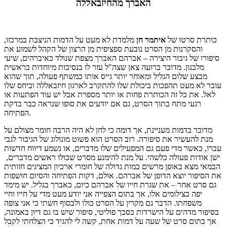
האברך מהחיזבאללה
כותרת סרטו של
איתמר
חן
מלמדת לא מעט על הדמות הניצבת במרכזו,
והסקרנות מן הסרט נובעת ספציפית מן הרצון של הקהל לשמוע את
סיפורו של גיבור היצירה – אברהם האברך מצפת שנולד כאיברהים, שיעי
מלבנון. מדובר ברועה צאן שצה"ל עזר לו בנסיבות מיוחדות בראשית
מבצע שלום הגליל ומאוחר יותר גייס אותו כמשתף פעולה, תוך שהוא
עובר לא מעט תהפכות ביכולת שלו להתקרב לארגון חיזבאללה וביחס שלו
לאל. את כל זה הכותרת פחות או יותר מספרת אבל יש עוד הפתעות או
רגעי מתח בתוך הסרט, גם אם יודעים את סופו שנראה כבר בדקת
הפתיחה.
מדובר בדמות מעניינת, אך דומה כי לחן לא היה הרבה חומר מצולם על
מנת להעשיר את סיפורה. רוב הסרט הוא פשוט מונולוג של הגיבור לגבי
עברו, כאשר מדי פעם גם המפעילים שלו מדברים, או נשמע דיווח חדשות
ישן אודות פעולה כלשהי. על מנת להימנע מסרט שכולו ראשים מדברים,
הבמאי מצא באופן מרשים כמות גדולה של חומרי ארכיון המציגים חזותית
את הסיפור יוצא הדופן של אברהם. אולם, דקות הפתיחה והסיום חושפות
גם סרט אחר – את שגרת חייו של אברהם כיום, כאברך בגליל. יש מימד
יפה בצילומים אלו, אך בתום הצפייה אני יודע מעט מדי על חייו וחיי
משפחתו. הדבר גם מקרין על הסרט כולו ולבסוף חשתי כי אני צופה
בסיפור מדהים על הישרדות בסבך פוליטי, סיפור שיש בו גם דיון באמונה,
אך בתום סרט של שעה על דמות אחת, קשה לי להגיד כי הצלחתי לקבל