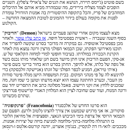
בשם פוטיט (ג'יימס תיירה, הנושא את הגנים של צ'ארלי צ'פלין). השניים
הופכים לצמד מצליח בירידים, מה שבמהרה מביא אותם אל ההיכלים
המוזהבים של פריז, והכל בתקופה ההיסטורית בה אמנות הוודוויל עומדת
לפנות את מקומה בעולם בידור ההמונים לטובת ההמצאה החדשה –
הקולנוע.
) מצא לעצמו מקום אחרי שהוצג פעמיים בישראל
Demon
" (
הדיבוק
"
בסוף השנה שעברה – ראשית בפסטיבל חיפה,
אז כתב עליו עופר,
ולאחר
מכן בפסטיבל אוטופיה. גם במקרה זה מדובר בסרט שקשה להפריד את
תוכנו מאירועי הפקתו, שכן הבמאי הפולני מרצין ורונה נמצא מת לאחר
הקרנת הבכורה במולדתו. בעיבוד חופשי למדי למחזה הקלאסי של ש.
אנ-סקי, הפעם הדיבוק אינו חתן מיועד בשם חנן שלאחר מותו נכנס כשד
אל גופה של כלתו, אלא להיפך. החתן בסרט הוא בחור בריטי בשם פיטר
(איתי טיראן), המגיע לכפר הפולני של זוגתו (אניישקה זולבסקה) כדי
להינשא לה על פי מנהגי המקום. בבית המשפחה הישן מגלה פיטר סודות
מן העבר, ובערב החתונה עצמו הוא יוצא מדעתו וטוען כי שמו חנה, מה
שמכניס ללחץ את זקני היישוב. פאבל מסלונה כתב את התסריט יחד עם
ורונה המנוח, ועוד שם שחובה לציין הוא המלחין האגדי קז'ישטוף פנדרצקי
שתרם מכשרונו.
) הוא סרטו החדש של אלכסנדר
Francofonia
" (
פרנקופוניה
"
סוקורוב, אז אני מרגיש שכמעט אין צורך להציגו (לטוב ולרע). הפעם שב
הבמאי הרוסי אל צרפת בימי הכיבוש הנאצי, וספציפית אל מוזיאון הלובר
בו התנהלה מלחמה-בתוך-מלחמה למניעת בזיזה של יצירות אמנות.
מככבים: לואי-דו דה לנקסיין, בנג'מין אוצרט, יוהנה קורטס-אלטס ו-וינסאן