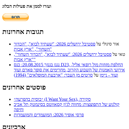
ועזרו לממן את פעילות הבלוג
תגובות אחרונות
אור סיגולי
על
פסטיבל ירושלים 2026: "שעתיד לבוא", "הכדור
השחור", "ארץ אבות"
טאי
על
פסטיבל ירושלים 2026: "שעתיד לבוא", "הכדור השחור",
"ארץ אבות"
נגנז בגנזך 20.08.2015: כנס D23, החלפת מזוזות מול רופאי אליל,
אירועי האמנות של השבוע הקרוב, מחרימים את סופר פארם ועוד
ועוד - ניימן
על
סרטים מן העבר: "ארבעת המופלאים" (1994)
פוסטים אחרונים
״בוסית בהפרעה״ (I Want Your Sex), סקירה
קולנוע של התפוצצות: מחווה לג'ון קסאווטס בסינמטק תל אביב
וחיפה
פרסי אופיר 2026: המועמדים והמועמדות
ארכיונים