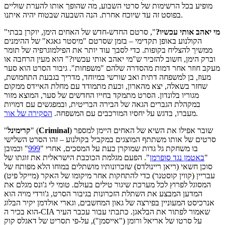
מופיע בכל הרשימות של סרטי השבוע, מה שהופך אותו להערת שוליים
בפוסט זה עד שיוכח אחרת. הנה השבעה שבטוח יהיה איתנו.
מי יאהב אותי עכשיו?
", סרטם החדש-חדש של האחים הימן, יוקרן בבתי
"
הקולנוע באופן תקדימי – בזמן שסרטם "מיסטר גאגא" של ההימנים
ממשיך להצליח בקופות. כדי לסבך עוד יותר את הפילמוגרפיה של תומר
וברק הימן, חשוב להזכיר ש"מי יאהב אותי עכשיו?" הוא מעין הרחבה או
מעקב חוזר אחר דמות מהסדרה שלהם "משפחות". גיבור הסרט הוא סער
מעוז, בן למשפחה דתית ואב שורשי במיוחד, מדריך בגבעת התחמושת,
שחזר בשאלה, יצא מהארון, וכעת מתמודד עם מחלת האיידס ממקום
מגוריו בלונדון. הסרט מתמקד בחייו החדשים של סער, המוצא מזור
במקהלת הגברים הגאה של הבירה הבריטית, ובמפגשים עם דמויות
.
מעברו, בדגש על יחסיו המורכבים עם המשפחה.
הסקירה של אור
) שובר אפילו את השיא של האחים היימן למספר
Criminal
" (
קרימינל
"
סרטים של אותו משתתף המוצגים במקביל בקולנוע – זהו הסרט השלישי
בו משחקת גל גדות שמוקרן כעת על המסכים, אחרי "
999
" וכמובן
"
באטמן נגד סופרמן
". הפעם מגלמת הכוכבת הישראלית את זוגתו של
סוכן חשאי (ריאן ריינולדס) שזכרונותיו מושתלים במוחו הלא מפותח של
עבריין (קווין קוסטנר) כדי להתחקות אחר מיקומו של האקר (מייקל פיט)
המסוגל לפרוץ לכל מערכת שיגור טילים בעולם. טומי לי ג'ונס מגלם את
המדען המבצע את השתלת הזכרונות בגיבור הסרט, ג'ורדי מויה הוא
אנרכיסט המעוניין בפירצה של גאון המחשבים, וגארי אולדמן יקיר הבלוג
הוא בכיר ה-CIA שאמור לפתור את הבלאגן. כתבתי עבור עכבר העיר
על סרטו של אריאל ורומן ("אייסמן"), על-פי תסריט של דאגלס קוק