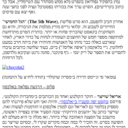
נמץ בתפקיד נפוליאון בונפרט (לא ממש מסתדר עם הטיימליין, אבל כך
כתוב בקרדיטים). הסרט ערך את בכורתו בפסטיבל ונציה לפני כחצי שנה
ואף יצא עם פרסים.
), אחרון חביב להפעם, הוא סרט פלישת
The 5th Wave
" (
הגל החמישי
"
החייזרים לשבוע זה. קלואי גרייס מורץ מגלמת את הגיבורה, והיא גם
השחקנית בקאסט שהכרתי פחות או יותר. כותרת הסרט מתרחשת
למתקפה מספר חמש של החוצנים העומדת לנחות על כדור הארץ, לאחר
שארבע כאלה כבר נחתו על האנושות והותירו את ביתה חרב כמעט
לחלוטין. ג'יי בלאקסון ("איפה אליס?") ביים, בעוד שלושה כותבים עיבדו
לתסריט את הספר של ריק ינסי – ג'ף פינקנר, סוזנה גרנט ועקיבא גולדסמן,
לכל הרוחות.
עומאר סי וג׳יימס תיירה ב״מסייה שוקולד״ (תודה ליח״צ על התמונה)
פלוס – הרגשה נפלאה באלכסון
אריאל
שוייצר
– חוקר הקולנוע ואחד מן הכותבים ב״מחברות הקולנוע״,
פירסם
טקסט יפה ומעניין ב״אלכסון״
, והיות ואני חש שלא פירגנתי להם
מספיק (כלומר גם לאריאל וגם למגזין אלכסון) זו הזדמנות לעשות זאת.
שוייצר כותב על ״השנים הירוקות״ שכה הסעיר אותו בצפייה ראשונה,
מתעכב על הסצנה האהובה עליו ביותר, ואז מגלה כי היא מעולם לא
הופיעה בסרט. זה הזכיר לי כמה וכמה מקרים שקרו לי, ובסיום שוייצר גם
הזכיר לי מתי זה יכול לקרות לי – בפסטיבלי קולנוע, בהם הסרט של הבוקר