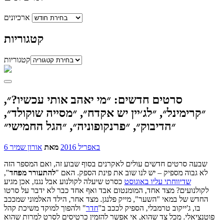
ארכיונים
קטגוריות
קטגוריות
סרטים חדשים: ״מי יאהב אותי עכשיו?״,
״קרימינל״, ״לג׳יין יש אקדח״, ״מסייה שוקולד״,
״הדיבוק״, ״פרנקופוניה״, ״הגל החמישי״
6 באפריל 2016
מאת
אורון שמיר
שבעה סרטים חדשים עולים לאקרנים בסוף שבוע זה, ואם המספר הזה
לא גבוה מספיק – יש לנו שוב את פינת הספק. האם "
להתעורר מפחד
",
שדיווחתי עליו באוגוסט
כסרט שיעלה לקולנוע אבל נגנז, אכן מגיע
לקולנועים? מצד אחד, המומנטום אבד ואף אחד כבר לא ידבר על סרטו
החדש של במאי "השער", מייק פלנגן. מצד אחר, הילד האלמוני שמככב
בו, ג'ייקוב טרמבלי, הספיק לככב ב"
חדר
" ולהפוך למוקד משיכת קהל
פוטנציאלי. מכל צד שהוא, אי אפשר להזמין כרטיסים לסרט למרות שהוא