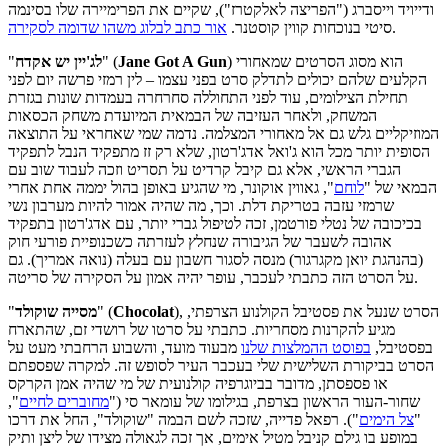
ודייויד וייסברג ("הפריצה לאלקטרז"), שקיים את הפרימיירה שלו בסינמה
.
סיטי בנוכחות קווין קוסטנר.
אור כתב לבלוג משהו שדומה לסקירה
) הוא מסוג הסרטים שמאחורי
Jane Got A Gun
" (
לג'יין יש אקדח
"
הקלעים שלהם יכולים לתדלק סרט בפני עצמו – לין רמזי פרשה יום לפני
תחילת הצילומים, עוד לפני התחוללה סחרחרה בעמדות שונות בגזרת
המשחק, ולאחר העזיבה של הבמאית המיועדת משחק הכסאות
המוזיקליים גלש גם אל מאחורי המצלמה. נדמה שמי שאחראי על התוצאה
הסופית יותר מכל הוא ג'ואל אדג'רטון, שלא רק זז מתפקיד הנבל לתפקיד
הגברי הראשי, אלא גם קיבל קרדיט על תסריט וזכה לעבוד שוב עם
הבמאי של "
לוחם
", גאווין אוקונר, מי שהגיע באופן בהול יממה אחת אחרי
שרמזי עזבה בטריקת דלת. וכך, מה שהיה אמור להיות מערבון נשי
בכיכובה של נטלי פורטמן, זכה לטיפול גברי יותר, עם אדג'רטון בתפקיד
אהובה לשעבר של הגיבורה שנחלץ לעזרתה כשכנופיית פורעי חוק
(בהנהגת יואן מקגרגור) מנסה לסגור חשבון עם בעלה (נואה אמריך). גם
על הסרט הזה כתבתי לעכבר, עופר יהיה אמון על הסקירה של סריטה.
), הסרט שנעל את פסטיבל הקולנוע הצרפתי,
Chocolat
" (
מסייה שוקולד
"
מגיע להקרנות מסחריות. כתבתי על סרטו של רושדי זם, שהתארח
בפסטיבל,
בפוסט ההמלצות שלנו
מבעוד מועד, והשבוע הרחבתי מעט על
הסרט בביקורת השלישית שלי בעכבר העיר לסופש זה. למקרה שפספתם
או פספסתן, מדובר בביוגרפיה קולנועית של מי שהיה אמן הקרקס
שחור-העור הראשון בצרפת, בגילומו של עומאר סי ("
מחוברים לחיים
",
"
צל הימים
"). רפאל פדייה, שזכה לשם הבמה "שוקולד", החל את דרכו
במופע בו גילם קניבל מטיל אימים, אך זכה לגאולה מצידו של ליצן ותיק