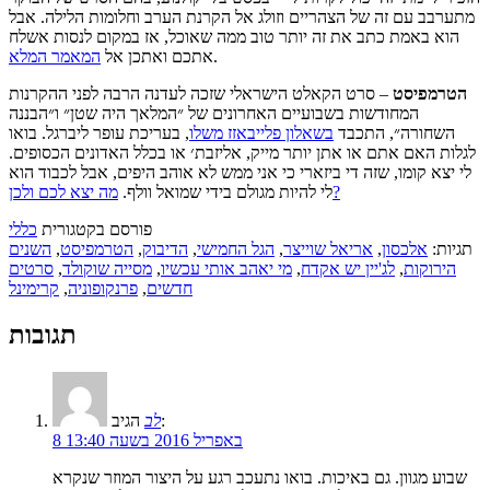
מתערבב עם זה של הצהריים וזולג אל הקרנת הערב וחלומות הלילה. אבל
הוא באמת כתב את זה יותר טוב ממה שאוכל, אז במקום לנסות אשלח
.
אתכם ואתכן אל
המאמר המלא
הטרמפיסט
– סרט הקאלט הישראלי שזכה לעדנה הרבה לפני ההקרנות
המחודשות בשבועיים האחרונים של ״המלאך היה שטן״ ו״הבננה
השחורה״, התכבד
בשאלון פלייבאזז משלו
, בעריכת עופר ליברגל. בואו
לגלות האם אתם או אתן יותר מייק, אליזבת׳ או בכלל האדונים הכסופים.
לי יצא קומו, שזה די ביזארי כי אני ממש לא אוהב היפים, אבל לכבוד הוא
מה יצא לכם ולכן?
לי להיות מגולם בידי שמואל וולף.
פורסם בקטגורית
כללי
תגיות:
אלכסון
,
אריאל שוייצר
,
הגל החמישי
,
הדיבוק
,
הטרמפיסט
,
השנים
הירוקות
,
לג'יין יש אקדח
,
מי יאהב אותי עכשיו
,
מסייה שוקולד
,
סרטים
חדשים
,
פרנקופוניה
,
קרימינל
תגובות
הגיב:
לב
8 באפריל 2016 בשעה 13:40
שבוע מגוון. גם באיכות. בואו נתעכב רגע על היצור המוזר שנקרא