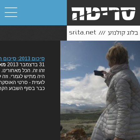
סיכום 2013: סיכום הסיכומים ובונוס – פודקאסט משולש
31 בדצמבר 2013
מא
זהו זה. הכל מאחורינו.
לועזית - סרטי האוסקר
כבר בסוף השבוע הקר