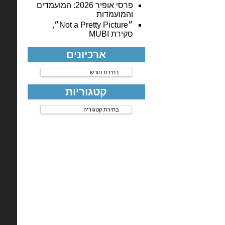
פרסי אופיר 2026: המועמדים
והמועמדות
״Not a Pretty Picture״,
סקירת MUBI
ארכיונים
ארכיונים
קטגוריות
קטגוריות