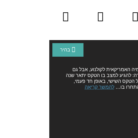
ורים
תמיכה
לוח
יקטים
ושת״פים
אירועים
ה האמריקאית לקולנוע, אבל גם
: להגיע למצב בו הטקס יתאר שנה
לל הטקס השישי, באופן חד פעמי,
להמשך קריאה