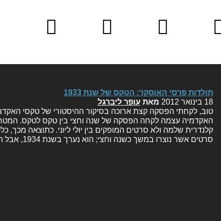
דות
כותבים
יצירת קשר
שאלות
מד
לדות
וכותבות
נפוצות
ופרו
תולדות פרסי האוסקר: הטקס של שנת 1933
18 בינואר 2012
מאת
עופר ליברגל
טוב, לקחתי הפסקה קצת ארוכה בסיקור ההיסטורי של טקסי האקדמי
האקדמיה עצמה לקחה הפסקה של שנה וחצי בין טקס לטקס. המטרה
קלנדרית שלמה ולא סרטים המופקים בין יולי ליוני. כתוצאה מכך, כ
סרטים אשר נוצרו במשך כשנה וחצי; הוא נערך בשנת 1934, אבל התחרו בו…