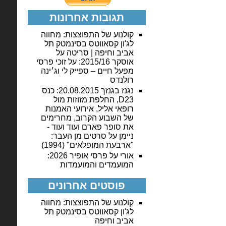
תגובות אחרונות
קולנוע של התפוצצות: מחווה
לג'ון קסאווטס בסינמטק תל
אביב וחיפה | סריטה
על
אוסקר 2015/16: על זוכי פרסי
מפעל חיים – ספייק לי וג׳ינה
רולנדס
נגנז בגנזך 20.08.2015: כנס
D23, החלפת מזוזות מול
רופאי אליל, אירועי האמנות
של השבוע הקרוב, מחרימים
את סופר פארם ועוד ועוד -
ניימן
על
סרטים מן העבר:
"ארבעת המופלאים" (1994)
אורי
על
פרסי אופיר 2026:
המועמדים והמועמדות
פוסטים אחרונים
קולנוע של התפוצצות: מחווה
לג'ון קסאווטס בסינמטק תל
אביב וחיפה