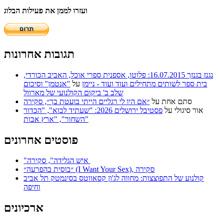
ועזרו לממן את פעילות הבלוג
תגובות אחרונות
נגנז בגנזך 16.07.2015: פלוטו, אספנית ספרי אוכל, האביב הכורדי,
בית ספר לשותים מתחילים ועוד ועוד - ניימן
על
"אנטמן" וסיכום
שלב ב' ביקום הקולנועי של מארוול
סתם אחת
על
״אם היו לי רגליים הייתי בועטת בך״, סקירה
אור סיגולי
על
פסטיבל ירושלים 2026: "שעתיד לבוא", "הכדור
השחור", "ארץ אבות"
פוסטים אחרונים
"איש הגלידה", סקירה
״בוסית בהפרעה״ (I Want Your Sex), סקירה
קולנוע של התפוצצות: מחווה לג'ון קסאווטס בסינמטק תל אביב
וחיפה
ארכיונים