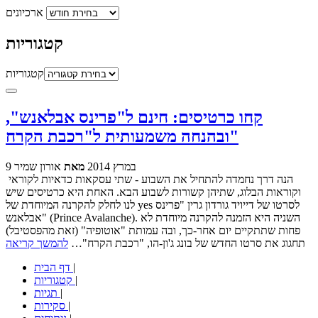
ארכיונים
קטגוריות
קטגוריות
קחו כרטיסים: חינם ל"פרינס אבלאנש",
ובהנחה משמעותית ל"רכבת הקרח"
9 במרץ 2014
מאת
אורון שמיר
הנה דרך נחמדה להתחיל את השבוע - שתי עסקאות כדאיות לקוראי
וקוראות הבלוג, שתיהן קשורות לשבוע הבא. האחת היא כרטיסים שיש
לנו לחלק להקרנה המיוחדת של yes לסרטו של דייויד גורדון גרין "פרינס
אבלאנש" (Prince Avalanche). השניה היא הזמנה להקרנה מיוחדת לא
פחות שתתקיים יום אחר-כך, ובה עמותת "אוטופיה" (זאת מהפסטיבל)
תחגוג את סרטו החדש של בונג ג'ון-הו, "רכבת הקרח"…
להמשך קריאה
|
דף הבית
|
קטגוריות
|
תגיות
|
סקירות