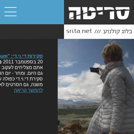
סקירות די.וי.די: "Bus Palladium" ו-"פו הדב"
20 בספטמבר 2011
מ
אתם מצליחים לעקוב א
גם היום. ומחר - יום ה
סקירת די.וי.די כפולה
משנה, גם הסרטים לא 
להמשך קריאה