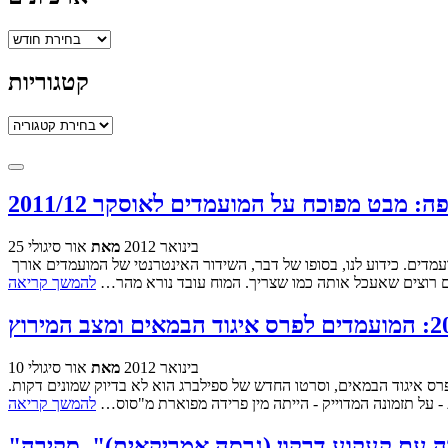
ארכיונים
קטגוריות
קטגוריות
ה: מבט מפוכח על המועמדים לאוסקר 2011/12
25 בינואר 2012
מאת
אור סיגולי
כדי להסביר למה יש בעצם שני פוסטים בזה אחר זה על המועמדים הטריים לאוסקר, ישנו צורך לספר איך נראות הדקות של חיי בזמן ואחרי הכרזת המועמדים. כידוע לנו, בסופו של דבר, השידור האינטרנטי של המועמדים אורך
ם רוצים שאעכל אותה כמו שצריך. המוח עובד נורא מהר…
להמשך קריאה
10 בינואר 2012
מאת
אור סיגולי
רס איגוד הבמאים, וסרטו החדש של ספילברג הוא לא בדיוק שמונים דקות.
- על תזמונה המדוייק - הייתה מין פרידה מפוארת מ"סוס…
להמשך קריאה
ה עם קעקוע דרקון (גרסה אמריקאית)", סקירה