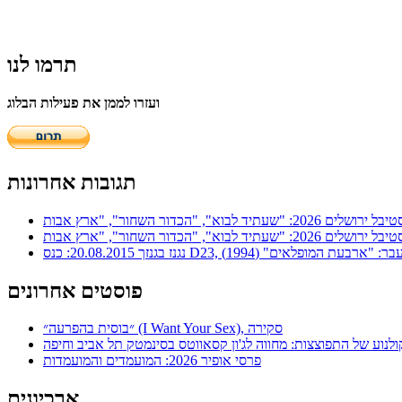
תרמו לנו
ועזרו לממן את פעילות הבלוג
תגובות אחרונות
ר: "ארבעת המופלאים" (1994)
פוסטים אחרונים
״בוסית בהפרעה״ (I Want Your Sex), סקירה
ולנוע של התפוצצות: מחווה לג'ון קסאווטס בסינמטק תל אביב וחיפה
פרסי אופיר 2026: המועמדים והמועמדות
ארכיונים