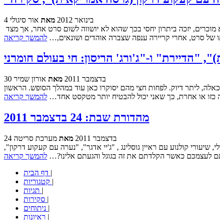
4 בינואר 2012
מאת
אור סיגולי
ישנם סרטים שעומדים בפני עצמם ויש סרטים שאי אפשר לנתק אותם מקונטקסט תרבותי. סרט חדש ממדינה זרה שנעשה על ידי במאי ושחקנים לא מוכרים, יזכה ביתרון יחסי בכך שהוא לא יושווה לשום סרט אחר, אך מצד
לתו של סרט, אחרי קריירה ענפה שצברה אוהדים ושונאים,…
להמשך קריאה
30 בדצמבר 2011
מאת
אורון שמיר
 לאקרנים - ארבעה כאלה, ליתר דיוק. לפחות חצי מהם יסוקרו כאן עוד במהלך הסופש. הראשון
ה כזו או אחרת, כך שאני יכול להבטיח יותר מטקסט אחד…
להמשך קריאה
מהדורת שבת: 24 בדצמבר 2011
24 בדצמבר 2011
מאת
מערכת סריטה
יעורי קולנוע עם ראיין גוסלינג , "ג'יי אדגר", "נערה עם קעקוע דרקון",
בתם לעצמכם כאשר הקלדתם את זה בגוגל והגעתם אלינו?…
להמשך קריאה
|
דף הבית
|
קטגוריות
|
תגיות
|
סקירות
|
ניתוחים
|
ראיונות