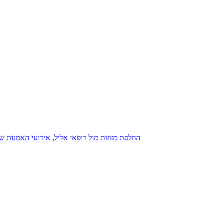
נגנז בגנזך 20.08.2015: כנס D23, החלפת מזוזות מול רופאי אליל