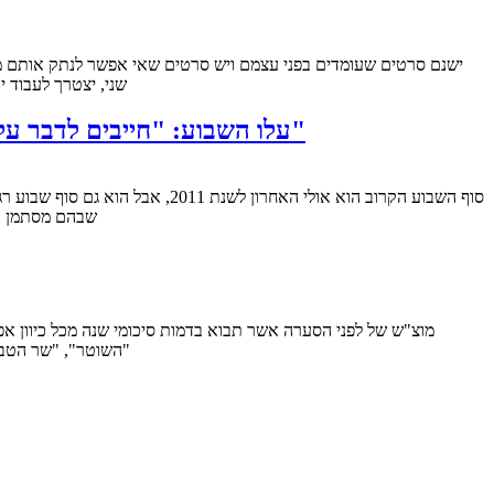
שני, יצטרך לעבוד 
עלו השבוע: "חייבים לדבר על קווין", "נערה עם קעקוע דרקון (גרסה אמריקאית)", "הדיירת" ו-"ג'ורג' הריסון: חי בעולם חומרני"
סוף השבוע הקרוב הוא אולי האחר
שבהם מסתמן כק
מוצ"ש של לפני הסערה אשר תבוא בדמות סיכומי שנה מכל כיוון אפשרי
"השוטר", "שר הטבע