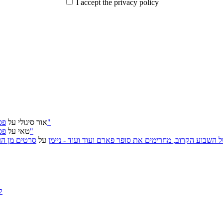
I accept the privacy policy
פסטיבל ירושלים 2026: "שעתיד לבוא", "הכדור השחור", "ארץ אבות"
אור סיגולי
על
פסטיבל ירושלים 2026: "שעתיד לבוא", "הכדור השחור", "ארץ אבות"
טאי
על
, אירועי האמנות של השבוע הקרוב, מחרימים את סופר פארם ועוד ועוד - ניימן
על
סרטים מן העב
ק