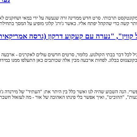
יותר קשה כדי שהקהל יפתח אליו. כאשר ג'ורג' קלוני מופיע על המסך בתחי
ון לשנת 2011, אבל הוא גם סוף שבוע רגיל לכל דבר בבתי הקולנוע. כלומר, סרטים חדשים עולים
ונצנזוס בבלוג. לפחות ארבעה מבין אלה שכותבים כאן התעלפו ממנו במיד
. הנה השבוע שהיה לנו ואשר כלל בין היתר את: "העתיד" של מירנדה ג'ולי, ש
ות", "ההוביט", ואיך אפשר בלי פינתו האהובה של אור - מה לעזאזל חש