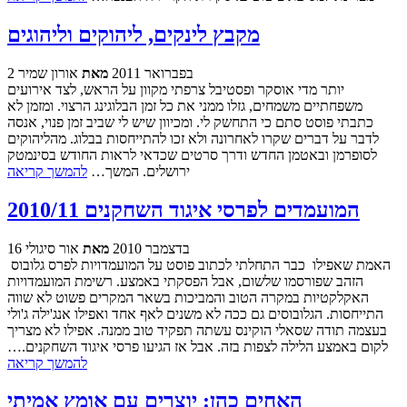
מקבץ לינקים, ליהוקים וליהוגים
2 בפברואר 2011
מאת
אורון שמיר
יותר מדי אוסקר ופסטיבל צרפתי מקוון על הראש, לצד אירועים
משפחתיים משמחים, גזלו ממני את כל זמן הבלוגינג הרצוי. ומזמן לא
כתבתי פוסט סתם כי התחשק לי. ומכיוון שיש לי שביב זמן פנוי, אנסה
לדבר על דברים שקרו לאחרונה ולא זכו להתייחסות בבלוג. מהליהוקים
לסופרמן ובאטמן החדש ודרך סרטים שכדאי לראות החודש בסינמטק
ירושלים. המשך…
להמשך קריאה
המועמדים לפרסי איגוד השחקנים 2010/11
16 בדצמבר 2010
מאת
אור סיגולי
האמת שאפילו כבר התחלתי לכתוב פוסט על המועמדויות לפרס גלובוס
הזהב שפורסמו שלשום, אבל הפסקתי באמצע. רשימת המועמדויות
האקלקטיות במקרה הטוב והמביכות בשאר המקרים פשוט לא שווה
התייחסות. הגלובוסים גם ככה לא משנים לאף אחד ואפילו אנג'ילה ג'ולי
בעצמה תודה שסאלי הוקינס עשתה תפקיד טוב ממנה. אפילו לא מצריך
לקום באמצע הלילה לצפות בזה. אבל אז הגיעו פרסי איגוד השחקנים.…
להמשך קריאה
האחים כהן: יוצרים עם אומץ אמיתי