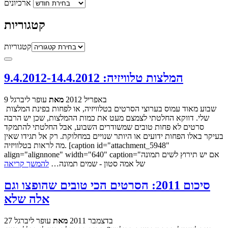
ארכיונים
קטגוריות
קטגוריות
המלצות טלוויזיה: 9.4.2012-14.4.2012
9 באפריל 2012
מאת
עופר ליברגל
שבוע מאוד עמוס בערוצי הסרטים בטלוויזיה, או לפחות בפינת המלצות
שלי. דווקא החלטתי לצמצם מעט את כמות ההמלצות, שכן יש הרבה
סרטים לא פחות טובים שמשודרים השבוע, אבל החלטתי להתמקד
בעיקר באלו הפחות ידועים או היותר שנויים במחלוקת. רק אל תגידו שאין
מה לראות בטלוויזיה. [caption id="attachment_5948"
align="alignnone" width="640" caption="אם יש תירוץ לשים תמונה
של אמה סטון - שמים תמונה…
להמשך קריאה
סיכום 2011: הסרטים הכי טובים שהופצו וגם
אלה שלא
27 בדצמבר 2011
מאת
עופר ליברגל