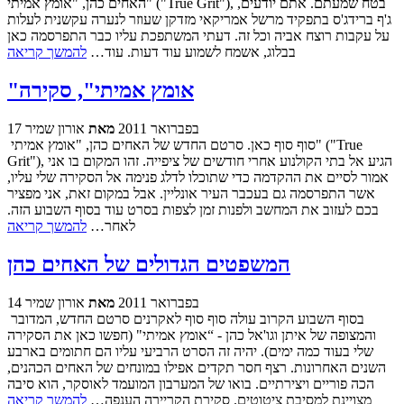
האחים כהן, "אומץ אמיתי" ("True Grit"), בטח שמעתם. אתם יודעים,
ג'ף ברידג'ס בתפקיד מרשל אמריקאי מזדקן שעוזר לנערה עקשנית לעלות
על עקבות רוצח אביה וכל זה. דעתי המשתפכת עליו כבר התפרסמה כאן
בבלוג, אשמח לשמוע עוד דעות. עוד…
להמשך קריאה
"אומץ אמיתי", סקירה
17 בפברואר 2011
מאת
אורון שמיר
סוף סוף כאן. סרטם החדש של האחים כהן, "אומץ אמיתי" ("True
Grit"), הגיע אל בתי הקולנוע אחרי חודשים של ציפייה. זהו המקום בו אני
אמור לסיים את ההקדמה כדי שתוכלו לדלג פנימה אל הסקירה שלי עליו,
אשר התפרסמה גם בעכבר העיר אונליין. אבל במקום זאת, אני מפציר
בכם לעזוב את המחשב ולפנות זמן לצפות בסרט עוד בסוף השבוע הזה.
לאחר…
להמשך קריאה
המשפטים הגדולים של האחים כהן
14 בפברואר 2011
מאת
אורון שמיר
בסוף השבוע הקרוב עולה סוף סוף לאקרנים סרטם החדש, המדובר
והמצופה של איתן וגו'אל כהן - “אומץ אמיתי" (חפשו כאן את הסקירה
שלי בעוד כמה ימים). יהיה זה הסרט הרביעי עליו הם חתומים בארבע
השנים האחרונות. רצף חסר תקדים אפילו במונחים של האחים הכהנים,
הכה פוריים ויצירתיים. בואו של המערבון המועמד לאוסקר, הוא סיבה
מצויינת למסיבת ציטוטים. סקירת הקריירה הענפה…
להמשך קריאה