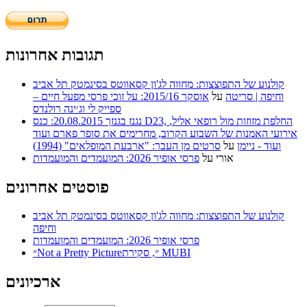
תגובות אחרונות
קולנוע של התפוצצות: מחווה לג'ון קסאווטס בסינמטק תל אביב
וחיפה | סריטה
על
אוסקר 2015/16: על זוכי פרסי מפעל חיים –
ספייק לי וג׳ינה רולנדס
נגנז בגנזך 20.08.2015: כנס D23, החלפת מזוזות מול רופאי אליל,
אירועי האמנות של השבוע הקרוב, מחרימים את סופר פארם ועוד
ועוד - ניימן
על
סרטים מן העבר: "ארבעת המופלאים" (1994)
אורי
על
פרסי אופיר 2026: המועמדים והמועמדות
פוסטים אחרונים
קולנוע של התפוצצות: מחווה לג'ון קסאווטס בסינמטק תל אביב
וחיפה
פרסי אופיר 2026: המועמדים והמועמדות
״Not a Pretty Picture״, סקירת MUBI
ארכיונים