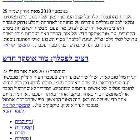
29 בנובמבר 2010
מאת
אורון שמיר
אפתח בהתנצלות קלה על קצב העדכון הנמוך של הבלוג. ימים עמוסים
ומלאי לבטים גורליים עוברים על כוחותינו לאחרונה והבלוג נדחק לעמדת
התחביב הלא-רווחי שיש לעדכן מדי פעם. מבטיח השתפרות בימים
הקרובים, עם טור אוסקר חדש של אור, הספד ראוי בעקבות מותו בטרם
עת של לסלי נילסן זצ"ל, חגיגת "כלבת" בסוף השבוע ואולי הפתעה נוספת.
בינתיים, הנה כתבה שהכנתי עבור עכבר…
להמשך קריאה
רצים לפסלון: טור אוסקר חדש
23 בנובמבר 2010
מאת
אור סיגולי
תגידו מזל טוב לאור, יש לו טור שבועי חדש בעכבר העיר אונליין! מעכשיו
ועד סוף פברואר, עד טקס האוסקר עצמו, תוכלו להתעדכן בכל הנחוץ
לחובבי פסלים של אנשים עירומים ומוזהבים. המדריך לאוסקרופיל הכבד
או למשתמש הטרי כאחד. עיקבו אחריו באתר העכבר, או המתינו יום
אחד כדי שיעלה גם כאן. הנה הטור הראשון, כפי שהתפרסם אתמול
בעכבר העיר אונליין. טוקבקים על…
להמשך קריאה
לעמוד הבא
|
דף הבית
|
קטגוריות
|
תגיות
|
סקירות