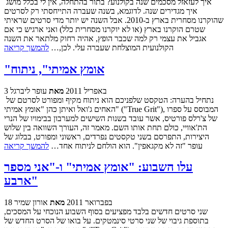
איך לעזאזל מסכמים שנה בקולנוע? בתור בהתחלה, אין לי בכלל מושג
איך מגדירים שנה. לדוגמא, בשנה שעברה התייחסתי רק לסרטים
שהוקרנו מסחרית בארץ ב-2010. אבל השנה יש יותר מדי סרטים שראיתי
שטרם הוקרנו בארץ (או לא יוקרנו מסחרית כלל) ואני ארגיש כי אם
אגביל את עצמי רק למה שכבר הופץ, אהיה רחוק מלתאר את השנה
הקולנועית המוצלחת שעברה עלי. לכן,…
להמשך קריאה
"אומץ אמיתי", ניתוח
3 באפריל 2011
מאת
עופר ליברגל
נתחיל בהערה: הטקסט שלפניכם הוא ניתוח מקיף ומפורט לסרטם של
האחים ג'ואל ואיתן כהן "אומץ אמיתי" ("True Grit"), המבוסס על ספרו
של צ'רלס פורטיס, אשר עובד בשנות השישים למערבון בבימויו של הנרי
הת'אוויי, כולם תחת אותו השם. מאמר זה, העורך השוואה בין שלוש
היצירות, התפרסם בשני טקסטים נפרדים, ראשוני ומפורט, בבלוג של
עופר "זה לא מקגאפין". הוא הולחם לניתוח אחד…
להמשך קריאה
עלו השבוע: "אומץ אמיתי" ו-"אני מספר
ארבע"
18 בפברואר 2011
מאת
אורון שמיר
שני סרטים חדשים בלבד מפציעים בסוף השבוע הנוכחי על המסכים,
בתוספת גיבוי של שני סרטי סינמטקים. על בואו של הסרט החדש של