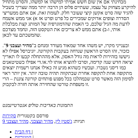
מבחינתי אם אין שום חשש אמיתי למישהו או למשהו, והסרט מתחיל
להיקרע מצחוק על עצמו, שעתיים פלוס הן הרבה יותר ממה שצריך בשביל
להגיד שזה סרט אקשן קיצי שעובר חלק. לעומת זאת, אם אתם ממעריצי
הסדרה וצופים אדוקים שמכירים כל פרט ופרט אז א) אני ממש אשמח
לדעת מה הגיל שלכם, כי האמת שהדמוגרפיה של המותג קצת מבלבלת
אותי, ו-ב) אתם ממש לא צריכים את הטקסט הזה, ונחמד מצדכם
שהמשכתם עד לכאן.
ובענייני מקרו, יש משהו אחד שמאוד מעודד ומנחם ב"
מהיר ועצבני 9
".
כזכור, זהו הסרט הראשון שנדחה בעקבות הקורונה. יוניברסל אפילו לא
גיששו בזהירות לראות מה גודל האסון, אלא מההתחלה קבעו לו תאריך
יציאה חדש שנה קדימה, וסרבו להוציא אותו לוי.או.די אפילו כשטיטאנים
כמו דיסני נשברו. ועכשיו כשהוא מגיע זה כאילו אנחנו רשמית יוצאים
מתקופה אחת לתקופה אחרת שבתקווה תהיה טובה יותר. אין יותר ראוי
לסימון הזה מאשר סרט שבמהלכו בכל מפגש פותחים קורונה צוננת – הרי
זו משפחת טורטו שהחזירה אותה חזרה לבקבוק.
התמונות באדיבות טוליפ אנטרטיינמנט
פורסם בקטגורית
סקירות
תגיות:
ג'סטין לין
,
מהיר ועצבני
,
מהיר ועצבני 9
|
דף הבית
|
קטגוריות