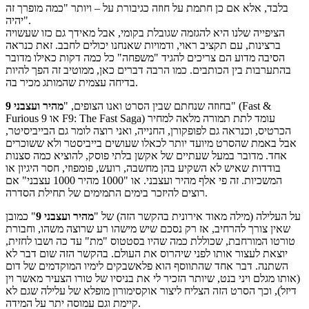
בלבד, אלא אם כן חתמת על חוזה כגיבורת על – ויותר "כמה מופרך זה
יהיה".
הציפייה שלנו היא להגזמה שגובלת בקומי, אבל מאידך גם כזו שעשויה
ברצינות, עם תקציב ראוי, ודמויות שאנחנו יכולים לחבב. זאת כנראה
הסיבה מדוע הם צריכים להגיד "משפחה" כל כמה דקות כאילו מדובר
בהתערבות בין הכותבים. כמו הרבה דברים כאן, ממוטיב זה הפך להיות
בדיחה עצמית שהמותג מכיר בה.
" (Fast &
בחוזה שנחתם שבין הסרט ואנו הצופים, "
מהיר ועצבני 9
Furious 9 או F9: The Fast Saga) עומד לתת תמורה מלאה למחיר
הכרטיס, וכנראה גם לפופקורן, החנייה, ואני רוצה לומר גם הבייביסיטר,
אבל באמת שהסרט מיועד יותר לכאלו שעושים בייביסטר ולא ששוכרים
אחד. מדובר במעל שעתיים של אקשן בלתי פוסק, להוציא כמה סצנות
בודדות שאיש לא השקיע בהן מחשבה, רועש, פומפוזי, חסר היגיון או
המשכיות. זה פי אלף מהיר ועצבני. או "1000 מהיר 1000 עצבני" אם
רוצים להיזכר בימים התמימים של תחילת הסדרה.
על העלילה (מילה מאוד אירונית בהקשר הזה) של "
מהיר ועצבני 9
" כמובן
שאין צורך להרחיב, אז רק נסכם שיש מישהו רע שרוצה משהו, וחבורת
טורטו המורחבת, שכוללת כמה שהיו בסטטוס "מת" עד כה ושבו לחזית,
יוצאת לעצור אותו לפני שיהרוס את העולם. בהקשר הזה שום דבר לא
השתנה. דבר אחד שהתווסף הוא פלאשבקים לימיו המוקדמים של דום
(אותו מגלם ויני בנט, שיותר הזכיר לי את בניסיו של טורו הצעיר מאשר וין
דיזל), וכך הסרט הזה הצליח ליצור אוקסימורון מופלא של עלילה שגם לא
קיימת וגם עמוסה יתר על המידה.