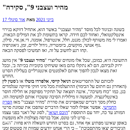
"מהיר ועצבני 9", סקירה
17 ביוני 2021
מאת
אור סיגולי
בשונה ובניגוד לכל מוסד "מהיר ועצבני" באשר הוא, אתחיל דווקא בגירוי
אינטלקטואלי, ואחוד לכם חידה. קראו בתשומת לב את המילים הבאות,
ואמרו לי מה משותף לכולן: מגנט, חלל, אינטרפול, אומגה, די.אן.איי, סילון,
גוף אנושי, מוקשים, ביומטריה, גידול ילדים, זמן, גיאוגרפיה.
קחו רגע לחשוב על זה, ואז תמשיכו לפסקה הבאה.
התשובה היא, כמובן, שכל אלו מונחים שליוצרי "
מהיר ועצבני 9
" אין מושג
ירוק לגביהם, הם לא נתקלו בהם מאז ששיחקו בקוביות בכיתה ב', ובכל
זאת מצאו לנכון להפוך אותם לאלמנטים אינטגרליים בעלילת הסרט
החדש.
לזכותם של התסריטאים
דניאל קייסי
,
אלפרדו בוטלו
או
ג'סטין לין
(האחרון גם חתום על הבימוי) ההתעלמות מכל מיני חוקי פיזיקה שנלמדים
בגן, כמו "כוח משיכה", איננה תוצאה של תחקיר מפוקפק או חלילה חוסר
באינטליגנציה. למעשה זו מילולית הסיבה ששכרו אותם למשימה הזו,
כחלק מסך דברים שמאפיינים את סדרת "מהיר ועצבני" מאז
הפרק
החמישי
. אפשר אפילו לומר שאלו הדברים שהפכו את שמונת סרטי
המותג עד כה, יחד עם התוספת "
הובס ושואו
", לסוג של ז'אנר בפני עצמו
– סרט לוני טונס, אבל בגרסה מצולמת ולא מונפשת.
באופן שאיננו מפתיע אף אחד, גם בסרט החדש השאלה היא פחות "האם
הגיבורים יצאו מהתסבוכת" – כי הרי אנחנו יודעים שמוות זה סטטוס זמני