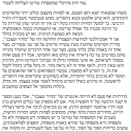
עוד חוק פיזיקלי שמשפחת טורטו הצליחה לשבור.
משהו שמצאתי יוצא דופן הפעם, או לפחות מועצם ובולט יותר מהסרטים
הקודמים, הוא שיש אלמנט מטא בתסריט. ממש סנטימטר משבירת הקיר
הרביעי. כך למשל דמויות תוהות בקול רם איך זה הגיוני שהן שורדות כל
כך הרבה סכנות בלי אפילו שריטה, או התעסקות בכמה האסקלציה
הבאה לא נשמעת הגיונית. ואז יש מכונית בחלל.
אני די אמביוולנטי למודעות העצמית החדשה הזו של "מהיר ועצבני",
סדרת הסרטים שחוגגת כעת עשרה סרטים על פני שני עשורים. מצד
אחד זה באמת שלב בלתי נמנע. מצד שני אחד הדברים שתמיד נהניתי
מהם בסרטים עד כה (ראיתי את כולם מאז החמישי, אבל רק פעם אחת
בסמוך ליציאתם, אז אינני מומחה גדול) זה שבתוך הטורטו-וורס, ההיגיון
הוא שאין היגיון, ולאף אחד זה לא נראה מוזר. זה מקל עלינו כקהל לקבל
את זה, כי הסרט לא ממצמץ. עכשיו כשפתאום נראה שהאנשים על
המסך לא מגיבים בתור הדמויות, אלא כשחקנים שקוראים את התסריט
לראשונה, זה מרגיש כאילו הסרט מתחיל לאבד אמון בעצמו. וזה מדלג
בקלות מהמסך אל הצופים במושבים.
מידתיות אף פעם לא הייתה אינטרס של "מהיר ועצבני", אבל בענן מספר
9 ישנה הרגשה של יד חופשית מדי. אם לא מספיק שני נבלים חדשים (ג'ון
סנה ות'יו ארסטד רסמוסן הדני), אז גם מביאים לגיבוי את סייפר (שרליז
ת'רון), מחזירים דמות מתה אחת, מוסיפים לפחות חמש דמויות חדשות,
מעבים את המשפחה של טורטו כי יש משפחה ויש משפחה ולא כל
משפחה היא משפחה עד שהיא באמת משפחה, קופצים לפלאשבקים,
עושים בדיחות הפוך על הפוך, וכל זה על פני מעל לשעתיים. זה מקהה את