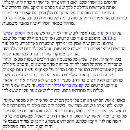
החושים באיזשהו שלב. ואם הייתי צריך איזושהי הוכחה לזה, קיבלתי
אותה באדישות מוחלטת לכך שאני בסרט איימקס שבו בהפרש של
עשרים דקות מופיעות על המסך גם
הלן מירן
וגם
קארדי
בי
. בימים
כתיקונים אני אמור להתלהב מזה ברמה של מחיאות כפיים, אבל זה כל כך
מדולל בשאר הטירוף שזה מאבד משמעות.
על פי ראיונות עם
ג'סטין לין
, שחזר למותג לראשונה מאז
הסרט השישי
ב-2013
, מתוכננים עוד שני סרטים, ואז יגיע הסוף לסיפורו של שבט
טורטו. כמובן שזה אמין כמו מרדף המכוניות באדינבורו, כי כל עוד
הסרטים יביאו צופים הם ימשיכו להיעשות, אבל עלי להודות שבשלב הזה
אני הכי מסוקרן שהייתי עד כה מהעומד לבוא.
בכל היקר לי, אין לי שמץ של מושג מה הם הולכים לעשות מכאן. אחרי
שהבדיחות מהקהל הפכו להיות בדיחות מהתסריטאים, והסרט מילולית
מזנק לאטמוספירה כמו איזה סרט מד"ב של קאנון מ-1979 (עם קאטים
שנועדו להחריף את האלמנט הקומי והמופרך, כדי שחלילה נחשוב
שהיוצרים לא קורצים בחזרה), מעניין האם יש לאן לקחת את זה הלאה.
עוד שני סרטים של
קפיצת כריש גדול יותר ממג
, זה משהו שאני חייב
לגלות מה מתרחש בהם. וברור לי שאצטער על זה ששאלתי.
באופן אישי, הסרט האהוב עלי מבין הסרטים שראיתי הוא מספר שמונה,
שיצא לפני ארבע שנים. מצד שני, בשלב הזה הם כולם די מתערבבים לי
בראש. אם אתם כמוני, כלומר, מחבבים אך לא באמת זוכרים מי אם ילדו
של טורטו ומה הקשר של הסוכן אף אחד (קורט ראסל, שמשום מה כל כך
דומה פה לג'ין הקמן שלרגע החסרתי פעימה), ייתכן ש"
מהיר ועצבני 9
"
יהיה קצת יותר מדי בשבילכם.