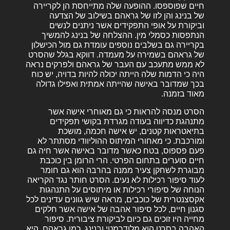
חיים שפוספסו. ההופעה שלה מתייחסת הן לקריירה
של בנינג והן לזו של גראהם בשילוב של הצדעה
וביקורת על אופי התפקידים אשר ניתנים לנשים
הנתפסות כסמלי מין. ההצלחה של בנינג להמשיך
בקריירה גם בשלבים נוספים עומדת גם מול הכישלון
של גראהם בשמירה על מעמדה. דווקא בגלל שהסרט
לא ממש מתעכב עם העבר של גראהם ולפרקים נראה
היה כי הדמות שלה הייתה יכולה להיות בדויה, יש כוח
בכך שמדובר באישה שהייתה אמתית ואפילו גדולה
מאוד בזמנה.
הסרט מנסה להראות כי גם מאוחרי אישה אשר
מתנהגת כדיווה בעודה מגרדת בקושי תפקידים
בתיאטראות קטנים, יש אישה חכמה, מושכת
ומורכבת. כי מאחורי המיתוס ההוליוודי מסתתר לא
פעם פספוס, בטח כאשר מדובר באישה אשר חיה גם
חיים סוערים בתחום הפרטי. הרי הרומן בין כוכבת
מבוגרת לשחקן צעיר ממנה בהרבה הוא גם חומר
לעוד סיפור רכילות לא נעים. הסרט חותר נגד הקריאה
הנוחה של סיפורי רכילות או מיתוסים על התנהגות
אקסצנטרית של כוכבים, מראה שיש גוונים עדינים לכל
סגנון חיים, לכל סיפור אהבה של אישה אשר חלקים
מחייה היו זוכים גם כיום לביקורת ציבורית. סיפור
האהבה בסרט הוא מלודרמטי ובנינג, כמו גראהם, היא