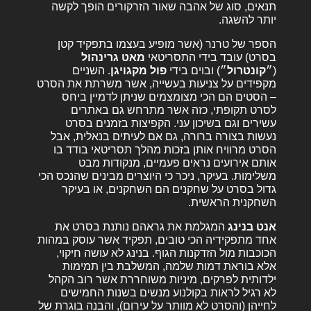
תנאים, סוג של אהבה שאור הזרקורים הופך לקשה
יותר להשגה.
הספר של טרנר (אשר מופיע בעצמו בתפקיד קטן
בסרט) עובד בידי התסריטאי
מאט גרינהול
(״
קונטרול
״) ובוים בידי
פול מקגויגן
. השניים
מקפידים על צניעות בעשייה, אשר משרתת את הסרט
– הסטים הם הכי מצומצמים שניתן לדמיין ביחס
לסרט תקופתי, כזה אשר מתרחש גם באתרים
עשירים וגם בשיכון עני. הקפיצות בזמנים בסרט
נעשות בצורה ברורה, גם אם לעיתים בנאלית, אבל
הסרט מרוויח אותן בזכות מהלך תסריטאי בודד בו
אותם אירועים נראים פעמיים, מנקודות מבט
משלימות. בעיקר, ניכר כי היוצרים מבינים שהנכס הכי
גדול בסרט על שחקנים הם השחקנים, או בעיקר
השחקנית הראשית.
אנט בנינג
המגלמת את גראהם נותנת בסרט את
אחד מתפקידיה הכי טובים, תפקיד אשר עוסק במהות
הכוכבות מול הזדקנות הגוף. בנינג לא עושה חיקוי,
אלא בוראת דמות שלמה, המשלבת בין תמימות
ילדותית לפרקים, מיניות משוחררת אשר רוב הקהל
לא רגיל לראות בקולנוע מנשים בשנות החמישים
לחייהן (והסרט לא מוותר על עירום), והבנה בוגרת של