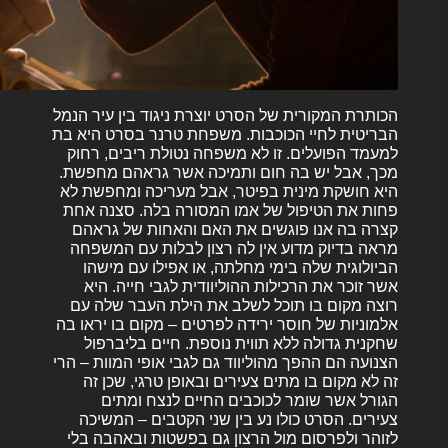
הכותרת המקורית של הסרט יוצרת ניגוד בין עיר הנמל
הבריטית לחיי הכוכבות. משפחת טרנר בסרט היא בת
למעמד הפועלים. זו לא משפחה נטולת ריבים, רחוק
מכך, אבל יש בה חום ותמיכה אשר גראהם מחפשת.
היא חושקת מינית בפיטר, אבל מעריכה ומחפשת לא
פחות את הטיפול של אמו המסורה בלה. סצנה אחת
קצרה בה אנו פוגשים את האם והאחות של גראהם
מראה בדיוק מדוע אין לה רצון לבלות עם המשפחה
הביולוגית שלה בימי מחלתה, או אפילו עם מישהו
אשר זוכר את הרכילות ההוליוודית לגבי חייה. היא
רוצה מקום בו תוכל לשלב את הילת העבר שלה עם
אלמוניות של חוסר ירידה לפרטים – מקום בו יראו בה
שחקנית גדולה ללא תווית נוספת. חיים בליברפול
הצנועה הם ההפך מהוליווד גם לגבי אופי המוות – הרי
זה לא מקום בו מתים צעירים ובאופן טרגי, שכן זה
הגורל אשר שומר לכוכבים החיים לנצח ומתים
צעירים. הסרט כולו נע בין שני הקטבים – המשיכה
לזוהר ולפרסום מול הרצון גם בפשטות ובאהבה בלי