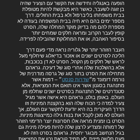
הופעה באנגליה וחידשה את הקשר עם הצעיר שהיה
בן זוגה לשעבר, כאשר היא מבקשת להיות מטופלת
בבית משפחתו בליברפול ולא בבית החולים. דרך
מספר ימים בהם היא חיה בבית המשפחה בעודה לא
מספרת להם מה בדיוק מוקד המחלה שלה, הסרט
קופץ לעבר הקרוב ומראה חלקים שמחים יותר
בסיפור האהבה, או את המחלוקת שהובילה לפרידה.
העבר הזוהר יותר של גלוריה נראה מדי פעם דרך
הליכה לסרטים ישנים או אזכור בדיאלוג שיחלוף מעל
לראש של חלקים מן הקהל. הסרט לא דן בכוכבות,
אלא בהשלכות שלה אחרי סוג של דעיכה. גראהם
מתחילה את הסרט בתור סוג של גרסה מודרנית של
נורמה דזמונד מ״
שדרות סנסט
״
– דמות אשר
מתנהגת בסגנון אשר אינו תואם את המציאות, אלא
סטנדרטים של התנהגות בסרטים ישנים שחלפו מן
העולם. באופן בולט, גראהם היא אישה אשר מגיל
צעיר למדה כי הכוח שלה הוא בהקצנת המיניות וזו
הדרך העיקרית בה היא יודעת לתקשר עם העולם, אך
העולם לא מוכן לקבל את בנות גילה כמייצגות מיניות.
הסרט בו זמנית מראה אלו חסרונות יוצר הדימוי הזוהר
של דמותה ומצדיע לרצון שלה להיות פעילה מינית גם
בגיל הנחשב מבוגר יחסית. גראהם בסרט הזה לא
פעם חלשה פיזית, לא תמיד קוראת נכון את המציאות