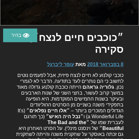
״כוכבים חיים לנצח״,
סקירה
8 בפברואר 2018
מאת
עופר ליברגל
כוכבי קולנוע לא חיים לנצח פיזית, אבל לפעמים נוטים
לחשוב כי הם נותרים לעד בתודעה. הדבר לא לגמרי
נכון.
גלוריה גראהם
הייתה כוכבת קולנוע גדולה מאוד
במשך קרוב לעשור, בחצי השני של שנות הארבעים
ובעיקר בשנות החמישים המוקדמות. היא הופיעה
בתפקידי משנה בשניים מן הסרטים ההוליוודים
הגדולים המוכרים ביותר – ״
אלו חיים נפלאים
״ (It's
a Wonderful Life)
ו״
נבל היה האיש
״
(כך תורגם
לעברית שמו של ״
The Bad and the
Beautiful
״
של וינסנט מינלי). על הסרט האחרון היא
גם זכתה באוסקר על שחקנית משנה והייתה לשחקנית