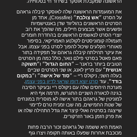
הראשונה שמקבלת אוסקר בשידור חי בטלוויזיה.
את המועמדות הראשונה שלה לאוסקר קיבלה גראהם
על הסרט ״
אש צולבת
״
(Crossfire), אחד מן
הסרטים הראשונים בהוליווד שדן באנטישמיות
ופשעים אשר מבצעים חיילים, מה שהפך את רוב
יוצרי הסרט לנאשמים הראשונים בהחדרת חומרים
תעמולה קומוניסטים לקולנוע האמריקאי, בסיפור
מאוחרי הקלעים שיכול להפוך לסרט בפני עצמו. אבל
את עיקר תהילתה קיבלה גראהם על תפקידה בתור
פאם פאטל בסרטי פילם נואר, כולל כמה מן הסרטים
הטובים ביותר בז'אנר – ״
החום הגדול
״
ו״
תשוקה
אנושית
״
עם פריץ לאנג, או שני הסרטים שביים
בעלה השני, ניקולס ריי – ״
סוד של אישה
״
ו״
במקום
בודד
״, עוד
סרט יוצא דופן שראוי לדיון בפני עצמו
.
מערכת היחסים שלה עם ניקולס ריי ובעיקר הסיבה
בגינה לכאורה השניים התגרשו, תרמה אף היא
למוניטין של גראהם בתור אישה לא מוסרית במונחים
של שנות החמישים, מה שבו זמנית טרם לדימוי
שייצגה בסרטיה ואולי קיצר את גודל התהילה שלה או
את פרק הזמן באור הזרקורים.
האמת היא ששמה של גראהם זכור הרבה פחות
מכוכבת אחרות שפעלו באותה תקופה ויצרו גוף