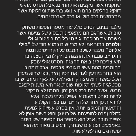
שחקנית אשר מקצינה את החיים. אבל הסרט מרגש
דווקא בחלקים בהם הוא נוגע ברגשות ומחלוקת אשר
מתרחשים בכל חולי או בכל מערכת יחסים.
מלבד בנינג, הסרט כולל עוד מספר הופעות משחק
טובות, אשר גם הם מתאפיינות בסוג של צניעות אשר
משרת את הכוכבת.
ג'יימי בל
בתור פיטר ו
ג'ולי
וולטרס
בתור אמו לא מרגישים כמו איחוד של ״
בילי
אליוט
״
מעבר לשלב המבט על הקרדיטים.
ונסה
רדגרייב
גונבת את ההצגה בדיוק לחצי הסצנה בה
היא צריכה לגנוב את ההצגה. הסרט אולי עוסק
בחומרים מהם עשויים גורפי פרסים, אבל דומה כי
הוא בחר ביודעין לעדן את הכיוון הזה, כפי שהוא מעדן
הכל. כאשר הוא מצחיק, הוא לא לועג לאף דמות. יש בו
נוסטלגיה לשתי תקופות שונות, אך היא משנית לכאב
הרגשי אשר נוכח בכל פרק זמן. הסרט לא מבקש
להיות סוחט דמעות או אפילו בלתי נשכח, אלא
להראות פן אחר של החיים, גם בצד הקולנוע
והתאטרון המוקצן יותר. אין בסרט עשייה קולנועית
גדולה (פרט להופעתה של בנינג) והוא בשום אופן לא
צפיית חובה, אבל הוא מספר את הסיפור שלו היטב
באמצעים הצנועים שבחר, יודע טוב מאוד מה הוא
עושה וגם מה לא לעשות.