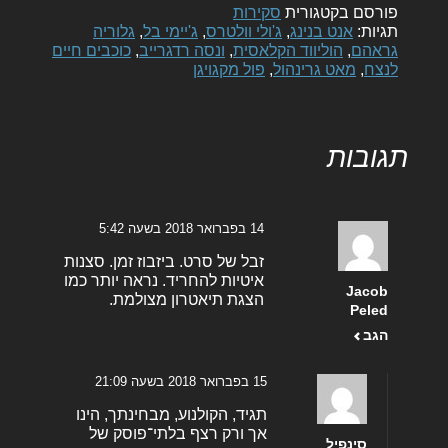
פורסם בקטגורית
סקירות
תגיות:
אנט בנינג
,
ג'ולי וולטרס
,
ג'יימי בל
,
גלוריה
גראהם
,
הוליווד הקלאסית
,
ונסה רדגרייב
,
כוכבים חיים
לנצח
,
מאט גרינהול
,
פול מקגויגן
תגובות
14 בפברואר 2018 בשעה 5:42
זבל של סרט. ביזבוז זמן. סצנות
איטיות להחריד. נראה יותר כמו
Jacob
הצגת תיאטרון מצולמת.
Peled
הגב
15 בפברואר 2018 בשעה 21:09
תגיד, הקולנוע, מבחינתך, הינו
אך ורק רצף בלתי־פוסק של
סינפיל