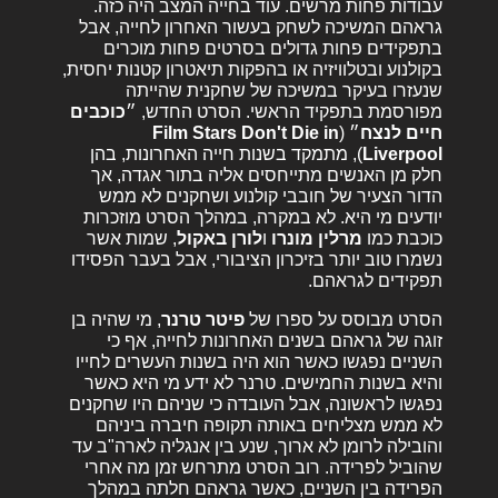
עבודות פחות מרשים. עוד בחייה המצב היה כזה.
גראהם המשיכה לשחק בעשור האחרון לחייה, אבל
בתפקידים פחות גדולים בסרטים פחות מוכרים
בקולנוע ובטלוויזיה או בהפקות תיאטרון קטנות יחסית,
שנעזרו בעיקר במשיכה של שחקנית שהייתה
מפורסמת בתפקיד הראשי. הסרט החדש, ״
כוכבים
חיים לנצח
״ (
Film Stars Don't Die in
Liverpool
),
מתמקד בשנות חייה האחרונות, בהן
חלק מן האנשים מתייחסים אליה בתור אגדה, אך
הדור הצעיר של חובבי קולנוע ושחקנים לא ממש
יודעים מי היא. לא במקרה, במהלך הסרט מוזכרות
כוכבת כמו
מרלין מונרו
ו
לורן באקול
, שמות אשר
נשמרו טוב יותר בזיכרון הציבורי, אבל בעבר הפסידו
תפקידים לגראהם.
הסרט מבוסס על ספרו של
פיטר טרנר
, מי שהיה בן
זוגה של גראהם בשנים האחרונות לחייה, אף כי
השניים נפגשו כאשר הוא היה בשנות העשרים לחייו
והיא בשנות החמישים. טרנר לא ידע מי היא כאשר
נפגשו לראשונה, אבל העובדה כי שניהם היו שחקנים
לא ממש מצליחים באותה תקופה חיברה ביניהם
והובילה לרומן לא ארוך, שנע בין אנגליה לארה"ב עד
שהוביל לפרידה. רוב הסרט מתרחש זמן מה אחרי
הפרידה בין השניים, כאשר גראהם חלתה במהלך