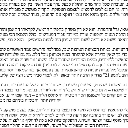
. העובדה שכל אחד מהם התגלה כבעל ערך עבור השני, בין אם בעזרה באימו
ני, אז הם נאלצים להמציא לעצמם תעסוקה. תקרית מטופשת מובילה אותם ל
מגלים שהתיכון של 2012 שונה מהותית מהתיכון שלהם. ג'נקו מוצא את עצמו דווקא עם החנונים, בעו
רו הרעיונות, באחת הסצינות הטובות שבו, במהלכה נדרשים צמד השוטרים ל
די כך שאין ברירה אלא להיפתח בפניו ולצחוק מכל הלב. מה גם שלמרות שה
הראשון ללימודים, מגלים הגיבורים שסדרי עולם השתנו ומי שהיה מגניב באמ
סרטי התיכון – ג'נקו מציג בפני שמידט (ובפנינו) את הקליקות. “הנה הגותי
בלבל מול נערות יפניות סייבר-פאנקיות. עניין פעוט אך כזה שמאוד חסר ב
ת הראשיות. שמידט, המפסידן לשעבר, משתכר מכוחה של הפופולריות, בעוד 
ר שילמדו – אינם בהכרח שיא השבלוניות ההוליוודית. בנוסף, מדובר בצמד ה
 הם קודם כל השמנמן חסר הביטחון והאתלט הלוהט – ניגוד קומי ידוע. אב
ייחודית יותר. והכימיה ביניהם כה מבעבעת עד כי לא הייתי מתפלא אם הם היו מסיימים את הסרט כזוג לכל דבר.
בלי להתאמץ ובהחלט לא לוקח את עצמו ברצינות לרגע, אבל בעצם מושקע ל
מת לב. יש צורך בהרבה זמן וזיעה כדי לגרום לסרט להיראות קליל וקולח וי
רך מוסף עבור הצופה העירני. הרפלקסיביות לא באה להחליף או לפצות על ש
כותרות הסיום המעולות של השנה, לפחות עד הגעת הרולר המסורתי ולמרות שאין שום סצינה נסתרת בסוף. רק תחושה של הצלחה מפתיעה.