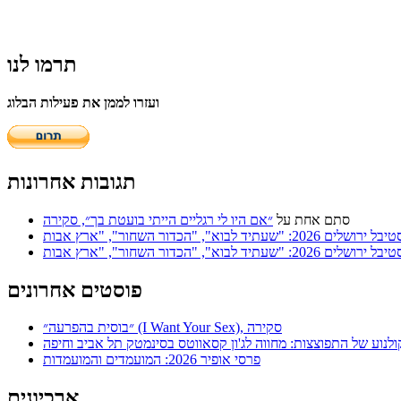
תרמו לנו
ועזרו לממן את פעילות הבלוג
תגובות אחרונות
סתם אחת
על
״אם היו לי רגליים הייתי בועטת בך״, סקירה
פוסטים אחרונים
״בוסית בהפרעה״ (I Want Your Sex), סקירה
ולנוע של התפוצצות: מחווה לג'ון קסאווטס בסינמטק תל אביב וחיפה
פרסי אופיר 2026: המועמדים והמועמדות
ארכיונים