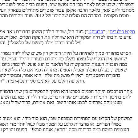
והפופולרי. שבע שנים לאחר מכן הם נפגשו שוב, הפעם בבית ספר לשוטרים
מסתבר להם שאין כל-כך הרבה אקשן עבור שוטרים מתחילים בפארק העירו
סמים מקומית. במהרה הם 
סקוט פילגרים
”, “
פרוג'קט
ג'ונה היל, שהיה הילדון השמן בחבורת ג'אד אפטאו, גדל והתפתח. הוא לא רק משחק בתפקיד הראשי, לקראתו התאמן והוריד דרסטית במשקל, אלא אף שותף לכתיבת התסריט יחד עם מייקל באקול (“
פיל לורד וכריס מילר (“גשם של פלאפל”), והתוצאה פשוט לא דומה לשום דבר שניתן היה לצפות מרימייק – הוא קצבי, עשוי למופת, מצחיק בקול רם וקשה להאמין, אבל הוא גם מקורי ואף מלא כנות.
הסרט מתוודה סמוך לפתיחה על היותו רימייק רק משום שלהוליווד נגמ
שחושף את הבלוף של עצמו בשלב כה מוקדם ובעזרת הומור עצמי, עד כ
כמה תובנות רעננות ומתבקשות על הז'אנר בו הוא פועל. לדוגמה: ביום 
שאפשר, בעולם סובלני ומכיל. הסצינה מתחילה כמו אם כל הקלישאות של 
בחבורת היפסטרים. “אין לי מושג מה אלה" הוא אומר, וממשיך להת
התקופה והלכו על האוניברסלי והנכון-תמיד. “רחוב ג'אמפ 21” מדוייק הרבה יותר ובאופן לא לגמרי סביר משיג רצף של קליעות בול. גם מבחינת הבדיחות המפתיעות וגם כמעט בכל התפתחות עלילתית.
אחד הנדבכים היותר חכמים בסרט הוא היפוך התפקידים בין שתי הדמויו
להם בתיכון. התמורות שעוברים שני החברים, ביחד ולחוד, כמו גם השיעו
מעט מהם טורחים לבצע אותו היטב. זאת אומרת, ברור שהיל וטאטום
המשחק של הסרט עם הסתירות המובנות שבו, הוא סוד כוחו. הוא מגניב 
בשולי הפריים, או מרצדות לרגע על המסך מבלי לגזול יותר מדי תשו
העצמית בנוסח כמה בדיחות מסוג "תראו, אנחנו סרט!". הפעם זהו רק ע