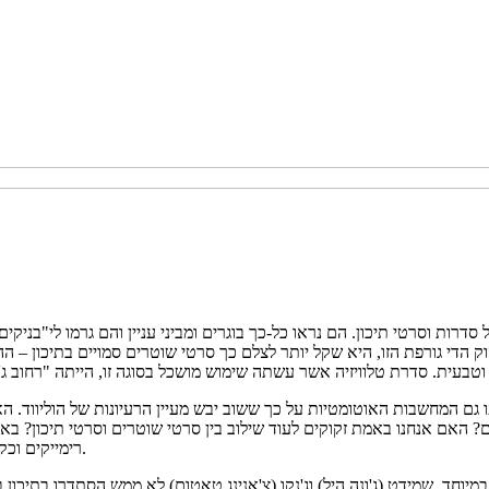
רות וסרטי תיכון. הם נראו כל-כך בוגרים ומביני עניין והם גרמו לי"בניקים
דות של החלטת הליהוק הדי גורפת הזו, היא שקל יותר לצלם כך סרטי שוטרים סמויים 
גם המחשבות האוטומטיות על כך ששוב יבש מעיין הרעיונות של הוליווד. ה
? האם אנחנו באמת זקוקים לעוד שילוב בין סרטי שוטרים וסרטי תיכון? באו
רימייקים וכקומדיה עם הכי הרבה דאחקות פר דקות שתוכלו למצוא כרגע בבתי הקולנוע.
 של 2005, שנראית כמו רטרו מביך במיוחד. שמידט (ג'ונה היל) וג'נקו (צ'אנינג טאטום) לא 