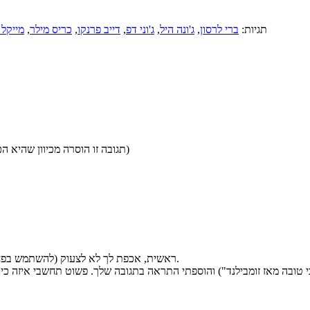
תגיות:
ברי לרסון
,
ג'ונה היל
,
ג'וני דפ
,
דייב פרנקו
,
כריס מילר
,
מייקל 
(תגובה זו הוסרה מכיוון שהיא הכילה ספוילר די רציני לסרט. על יותר מדי סימני קריאה דווקא הבלגנו)
ראשית, אכפת לך לא לצעוק (להשתמש בפחות סימני קריאה ושאלה) ? אפשר לקרוא אותך מצויין גם בלי.
הכי טובה מאז זומבילנד") והוספתי התראה בתגובה שלך. פשוט תחשבי איזה כי