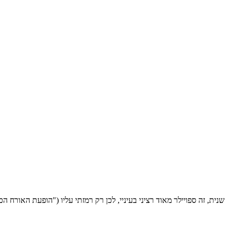
שנית, זה ספויילר מאוד רציני בעיניי, לכן רק רמזתי עליו ("הופעת האורח 