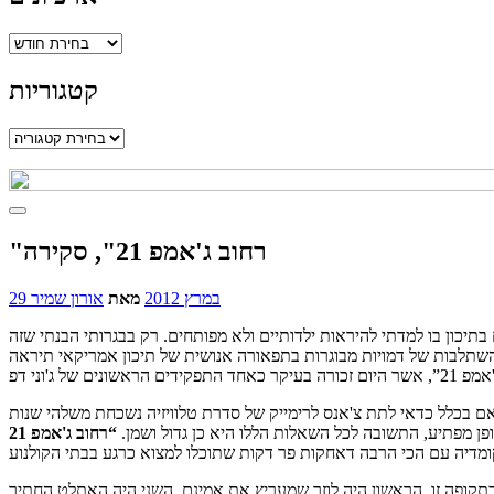
ארכיונים
קטגוריות
קטגוריות
"רחוב ג'אמפ 21", סקירה
29 במרץ 2012
מאת
אורון שמיר
 בתיכון בו למדתי להיראות ילדותיים ולא מפותחים. רק בבגרותי הבנתי שזה
בתיכון – ההשתלבות של דמויות מבוגרות בתפאורה אנושית של תיכון אמריקאי תיראה
אם בכלל כדאי לתת צ'אנס לרימייק של סדרת טלוויזיה נשכחת משלהי שנות
פן מפתיע, התשובה לכל השאלות הללו היא כן גדול ושמן.
ממש הסתדרו בתיכון בתקופה זו. הראשון היה לוזר שמעריץ את אמינם, השני היה האתלט החתיך