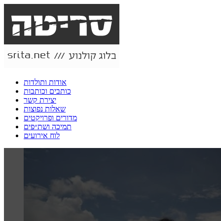
אודות ותולדות
כותבים וכותבות
יצירת קשר
שאלות נפוצות
מדורים ופרויקטים
תמיכה ושת״פים
לוח אירועים