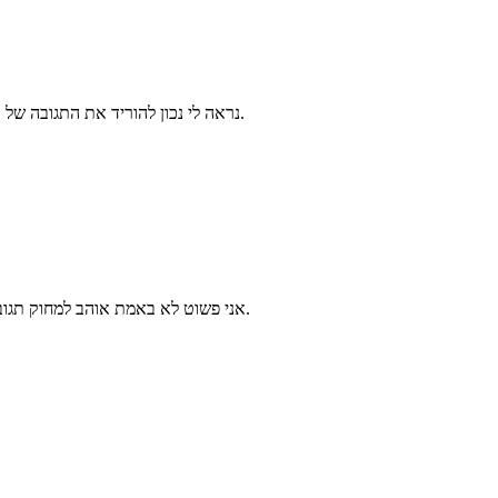
נראה לי נכון להוריד את התגובה של עתליה מהסיבה שהיא קצרה ולכן חושפת את הספויילר.
אני פשוט לא באמת אוהב למחוק תגובות, אבל משטרת הספויילרים בדרך כלל צודקת.