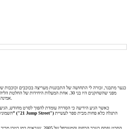
כנער מתבגר, זכורה לי התחושה של התבוננות מעריצה בכוכבים וכוכבות של סד
מפני שהשחקנים היו בני 30. אחת המעלות היחי
אמינה וטבעית. סדרת טלוויזיה אשר עשתה שימוש מושכל בסוגה זו, הייתה "רחוב ג'אמפ 21”, אשר היום זכורה בעיקר כאחד התפקידים הראשונים של ג'וני דפ.
כאשר הגיע הידיעה כי הסדרה עומדת להפוך לסרט מחודש, הגיעו 
התגלה כלא פחות מבית ספר לעשיית
“רחוב ג'אמפ 21” ("21 Jump Street")
השמונים
הסרט נפתח בעבר הרחוק והמעורפל