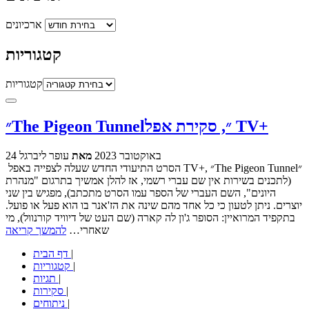
ארכיונים
קטגוריות
קטגוריות
״The Pigeon Tunnel״, סקירת אפל TV+
24 באוקטובר 2023
מאת
עופר ליברגל
הסרט התיעודי החדש שעלה לצפייה באפל TV+, ״The Pigeon Tunnel״
(לתכנים בשירות אין שם עברי רשמי, אז להלן אמשיך בתרגום "מנהרת
היונים", השם העברי של הספר עמו הסרט מתכתב), מפגיש בין שני
יוצרים. ניתן לטעון כי כל אחד מהם שינה את הז'אנר בו הוא פעל או פועל.
בתקפיד המרואיין: הסופר ג'ון לה קארה (שם העט של דיוויד קורנוול), מי
שאחרי…
להמשך קריאה
|
דף הבית
|
קטגוריות
|
תגיות
|
סקירות
|
ניתוחים