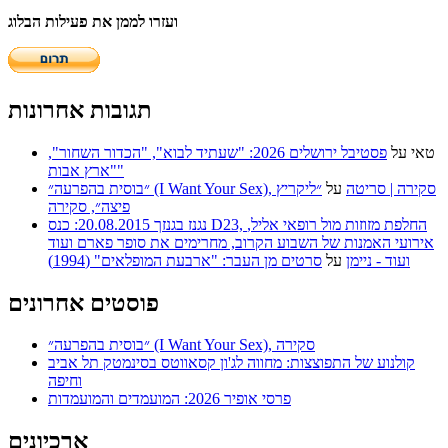
ועזרו לממן את פעילות הבלוג
תגובות אחרונות
טאי
על
פסטיבל ירושלים 2026: "שעתיד לבוא", "הכדור השחור",
"ארץ אבות"
״בוסית בהפרעה״ (I Want Your Sex), סקירה | סריטה
על
״ליקריץ
פיצה״, סקירה
נגנז בגנזך 20.08.2015: כנס D23, החלפת מזוזות מול רופאי אליל,
אירועי האמנות של השבוע הקרוב, מחרימים את סופר פארם ועוד
ועוד - ניימן
על
סרטים מן העבר: "ארבעת המופלאים" (1994)
פוסטים אחרונים
״בוסית בהפרעה״ (I Want Your Sex), סקירה
קולנוע של התפוצצות: מחווה לג'ון קסאווטס בסינמטק תל אביב
וחיפה
פרסי אופיר 2026: המועמדים והמועמדות
ארכיונים