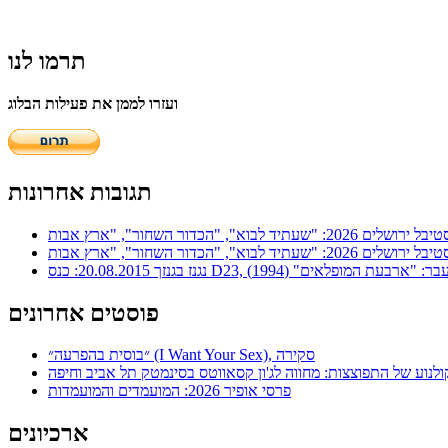
תרמו לנו
ועזרו לממן את פעילות הבלוג
תגובות אחרונות
ר: "ארבעת המופלאים" (1994)
פוסטים אחרונים
״בוסית בהפרעה״ (I Want Your Sex), סקירה
ולנוע של התפוצצות: מחווה לג'ון קסאווטס בסינמטק תל אביב וחיפה
פרסי אופיר 2026: המועמדים והמועמדות
ארכיונים