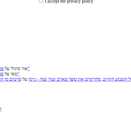
I accept the privacy policy
פסטיבל ירושלים 2026: "שעתיד לבוא", "הכדור השחור", "ארץ אבות"
אור סיגולי
על
פסטיבל ירושלים 2026: "שעתיד לבוא", "הכדור השחור", "ארץ אבות"
טאי
על
, אירועי האמנות של השבוע הקרוב, מחרימים את סופר פארם ועוד ועוד - ניימן
על
סרטים מן העב
ק