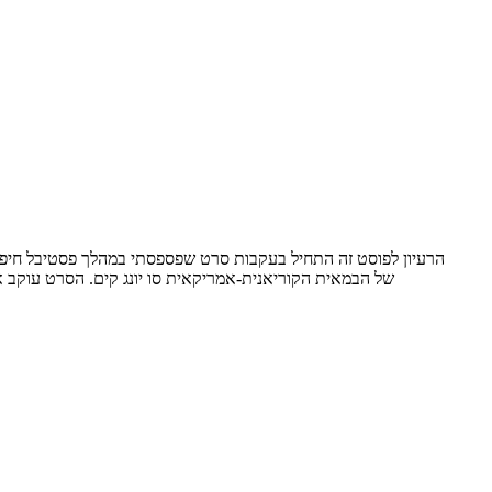
לכתוב גם עליו בבלוג, גם אם באיחור. מדובר בסרט שיר אהבה (Lovesong) של הבמאית הקוריאנית