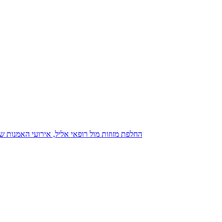
נגנז בגנזך 20.08.2015: כנס D23, החלפת מזוזות מול רופאי אליל