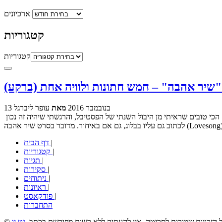
ארכיונים
קטגוריות
קטגוריות
שיר אהבה" – חמש חתונות ולוויה אחת (ברקע)
13 בנובמבר 2016
מאת
עופר ליברגל
הרעיון לפוסט זה התחיל בעקבות סרט שפספסתי במהלך פסטיבל חיפה וצפיתי בו לאחר כמה ימים בסינמטק תל אביב. לדעתי זהו אחד מן הסרטים הכי טובים שראיתי מן היבול השנתי של הפסטיבל, והרגשתי שיהיה זה נכון
|
דף הבית
|
קטגוריות
|
תגיות
|
סקירות
|
ניתוחים
|
ראיונות
|
פודקאסט
התחברות
כל הזכויות שמורות לסריטה, אין להעתיק ללא רשות מפורשת בכתב.
נט יו