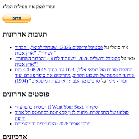
ועזרו לממן את פעילות הבלוג
תגובות אחרונות
אור סיגולי
על
פסטיבל ירושלים 2026: "שעתיד לבוא", "הכדור
השחור", "ארץ אבות"
טאי
על
פסטיבל ירושלים 2026: "שעתיד לבוא", "הכדור השחור",
"ארץ אבות"
נגנז בגנזך 20.08.2015: כנס D23, החלפת מזוזות מול רופאי אליל,
אירועי האמנות של השבוע הקרוב, מחרימים את סופר פארם ועוד
ועוד - ניימן
על
סרטים מן העבר: "ארבעת המופלאים" (1994)
פוסטים אחרונים
״בוסית בהפרעה״ (I Want Your Sex), סקירה
קולנוע של התפוצצות: מחווה לג'ון קסאווטס בסינמטק תל אביב
וחיפה
פרסי אופיר 2026: המועמדים והמועמדות
ארכיונים