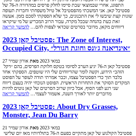
התפוגג, אחרי שבמוצאי שבת סיימו לחלק פרסים במהדורה ה-76 של
פסטיבל קאן. אני המשכתי מהפסטיבל אל טיול משפחתי וחברות תעופה
שונות קצת שיבשו לי את התכנונים, כך שלא הספקתי לסכם בזמן. אעשה
זאת כעת בהנחה שבכל מקרה, עבור הרוב המכריע של מי שיקראו
דיווחים מקאן, מדובר בסרטים שכדאי לצפות להם…
להמשך קריאה
פסטיבל קאן 2023: The Zone of Interest,
Occupied City, ״אינדיאנה ג׳ונס וחוגת הגורל״
27 במאי 2023
מאת
אורון שמיר
פסטיבל קאן ה-76 יגיע הערב לסיומו בטקס חלוקת הפרסים, בהם ״דקל
הזהב״ הידוע, וקשה לומר שהדיווחים שלי היו שוטפים. הספקתי אחד
בלבד תוך כדי הפסטיבל עצמו, וכבר אמרתי תודה לעופר על הפוסט
המקדים הסוקר את התחרות הראשית. הפוסט הנוכחי יהיה בעצם דיווח
שני רגע לפני הסוף, אבל כיוון שרוב הסרטים של קאן נוטים להיות
מדוברים יותר לאורך השנה, אשמור לעצמי…
להמשך קריאה
פסטיבל קאן 2023: About Dry Grasses,
Monster, Jean Du Barry
21 במאי 2023
מאת
אורון שמיר
פסטיבל הקולנוע של קאן מתקיים בפעם ה-76 בתולדותיו מאז יום שלישי