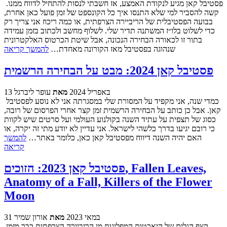
פסטיבל קאן מגיע לנקודת האמצע, אז חשבתי לנסות להתחיל לדווח ממנו.
קשה להסביר למי שלא התנסו איך כל הקונספט של זמן פועל כאן אחרת,
בבועה הפסטיבלית של הריביירה הצרפתית, או כמה ריכוז אני צריך רק
כדי לשלוט בלו״ז המשתנה תדיר שלי. לשלוף מחשב ולכתוב בזמן עמידה
בתור זו לכאורה הבחירה הנכונה, אבל שיטת הכרטוס האלקטרונית
שנהוגה בפסטיבל מאז הקורונה מאחדת…
להמשך קריאה
פסטיבל קאן 2024: מבט על הבחירה הרשמית
13 באפריל 2024
מאת
עופר ליברגל
כמדי שנה, אני מקפיד על המסורת שלי במסגרתה אני לא נוסע לפסטיבל
קאן. אבל כן כותב על הבחירה הרשמית זמן קצר אחרי הפרסום של רובה,
כסוג של תצפית על עתיד השנה בקולנוע העולמי ועל סרטים שיש לקוות
כי רובם יגיעו בדרך כלשהי לישראל. אני עדיין לא יודע מתי זה יקרה, או
האם יהיה השנה דיווח מפסטיבל קאן כאן, כלומר באתר…
להמשך
קריאה
פסטיבל קאן 2023: הזוכים, Fallen Leaves,
Anatomy of a Fall, Killers of the Flower
Moon
31 במאי 2023
מאת
אורון שמיר
קצף הגלים של היאכטות המפליגות מן הריביירה הצרפתית כבר מזמן