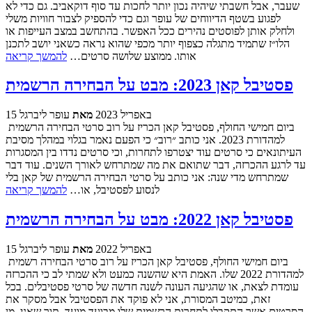
שעבר, אבל חשבתי שיהיה נכון יותר לחכות עד סוף דוקאביב. גם כדי לא
לפגוע בשטף הדיווחים של עופר וגם כדי להספיק לצבור חוויות משלי
ולחלק אותן לפוסטים נהירים ככל האפשר. בהתחשב במצב העייפות או
הלו״ז שתמיד מתגלה כצפוף יותר מכפי שהוא נראה כשאני יושב לתכנן
אותו. ממוצע שלושה סרטים…
להמשך קריאה
פסטיבל קאן 2023: מבט על הבחירה הרשמית
15 באפריל 2023
מאת
עופר ליברגל
ביום חמישי החולף, פסטיבל קאן הכריז על רוב סרטי הבחירה הרשמית
למהדורת 2023. אני כותב ״רוב״ כי הפעם נאמר בגלוי במהלך מסיבת
העיתונאים כי סרטים עוד יצטרפו לתחרות, וכי סרטים נדדו בין המסגרות
עד לרגע ההכרזה, דבר שתואם את מה שמתרחש לאורך השנים. עוד דבר
שמתרחש מדי שנה: אני כותב על סרטי הבחירה הרשמית של קאן בלי
לנסוע לפסטיבל, או…
להמשך קריאה
פסטיבל קאן 2022: מבט על הבחירה הרשמית
15 באפריל 2022
מאת
עופר ליברגל
ביום חמישי החולף, פסטיבל קאן הכריז על רוב סרטי הבחירה רשמית
למהדורת 2022 שלו. האמת היא שהשנה כמעט ולא שמתי לב כי ההכרזה
עומדת לצאת, או שהגיעה העונה לשנה חדשה של סרטי פסטיבלים. בכל
זאת, כמיטב המסורת, אני לא פוקד את הפסטיבל אבל מסקר את
הסרטים אשר התקבלו לתחרות הרשמית שלו מבועד מועד, תוך שאני, מן