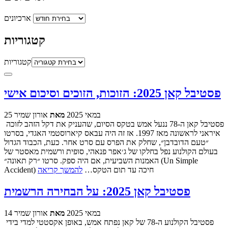
ארכיונים
קטגוריות
קטגוריות
פסטיבל קאן 2025: הזוכות, הזוכים וסיכום אישי
25 במאי 2025
מאת
אורון שמיר
פסטיבל קאן ה-78 ננעל אמש בטקס הסיום, שהעניק את דקל הזהב לזוכה
איראני לראשונה מאז 1997. אז זה היה עבאס קיארוסטמי האגדי, בסרטו
״טעם הדובדבן״, שחלק את הפרס עם סרט אחר. כעת, הכבוד הגדול
בעולם הקולנוע נפל בחלקו של ג׳אפר פנאהי, סופית ורשמית מאסטר של
האמנות השביעית, אם היה ספק. סרטו ״רק תאונה״ (Un Simple
Accident) חיכה עד תום הטקס…
להמשך קריאה
פסטיבל קאן 2025: על הבחירה הרשמית
14 במאי 2025
מאת
אורון שמיר
פסטיבל הקולנוע ה-78 של קאן נפתח אמש, באופן אקסטטי למדי בידי