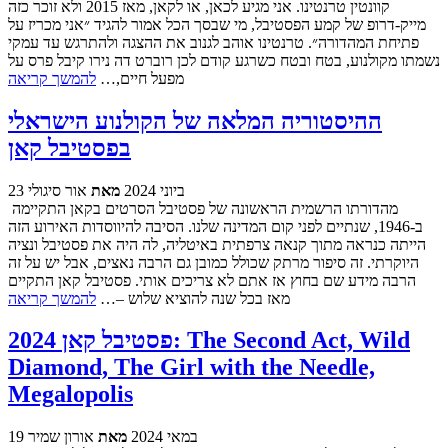
קוונטין טרנטינו. אני מגיע לכאן, או לקאן, מאז 2015 ולא זוכר כזה
מייק-דרופ של קמע הפסטיבל, מי שבסך הכל אמור להגיד ״אני מכריז על
פתיחת המהדורה״. טרנטינו אוהב לגנוב את ההצגה ולהתרגש עד עמקי
נשמתו מקולנוע, בטח ובטח כשרגע קודם לכן רוברט דה נירו קיבל פרס על
מפעל חיים,…
להמשך קריאה
ההיסטוריה המלאה של הקולנוע הישראלי
בפסטיבל קאן
23 ביוני 2024
מאת
אור סיגולי
מהדורתו הרשמית הראשונה של פסטיבל הסרטים בקאן התקיימה
ב-1946, שנתיים לפני קום המדינה שלנו. הסיבה להיווסדות האירוע הזה
הייתה כנראה מתוך קנאה צרפתית באיטליה, לה היה את פסטיבל ונציה
היוקרתי. זה סיפור מרתק שכולל כמובן גם הרבה נאצים, אבל יש על זה
הרבה מידע שם בחוץ אז אתם לא צריכים אותי. פסטיבל קאן התקיים
מאז בכל שנה להוציא שלוש –…
להמשך קריאה
פסטיבל קאן 2024: The Second Act, Wild
Diamond, The Girl with the Needle,
Megalopolis
19 במאי 2024
מאת
אורון שמיר