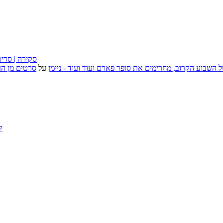
״בוסית בהפרעה״ (I Want Your Sex), סקירה
, אירועי האמנות של השבוע הקרוב, מחרימים את סופר פארם ועוד ועוד - ניימן
על
סרטים מן העב
ק