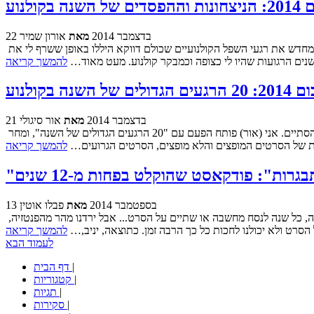
ל השנה בקולנוע
22 בדצמבר 2014
מאת
אורון שמיר
בדרך כלל סיכומי שנה מביאים איתם סערת רגשות אמיתית. בין אם מה שגורם לאפקט הוא להיזכר בערגה בסרטים שהרטיטו את הנפש, או לחוות מחדש את רגעי השפל הקולנועיים שכולם דווקא היללו באופן ששרף לי את
להמשך קריאה
 הגדולים של השנה בקולנוע
21 בדצמבר 2014
מאת
אור סיגולי
ברוכים הבאים לסיכומי השנה של סריטה, החלק הזה בו אנחנו מארגנים את כל הכאוס הנפלא והעמוס של החודשים שחלפו, ושל השנה שעומדת להסתיים. אני (אור) פותח הפעם עם "20 הרגעים הגדולים של השנה", ומחר
ריות של הסרטים המופצים והלא מופצים, הסרטים הגרועים…
להמשך קריאה
בגרות": פודקאסט שהוקלט בפחות מ-12 שנים
13 בספטמבר 2014
מאת
פבלו אוטין
כשהחלטתנו להקליט את הפודקאסט על "בויהוד" (או בשמו העברי "התבגרות") כמובן שהדבר הראשון שעלה זה הפנטזיה להקליט אותו במשך 12 שנה, כל שנה לנסח מחשבה או שתיים על הסרט... אבל ירדנו מהר מהפנטזיה,
 הסרט ולא יכולנו לחכות כל כך הרבה זמן. כתוצאה, יניב,…
להמשך קריאה
לעמוד הבא
|
דף הבית
|
קטגוריות
|
תגיות
|
סקירות