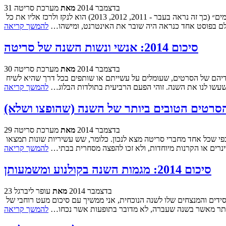
31 בדצמבר 2014
מאת
מערכת סריטה
כבכל שנה, הגיע הרגע להפוך את כל מה שקשור לקולנוע ב-2014 לקפסולת זמן בצורת פוסט. מטרתו של הטקסט השנתי שמכונה אצלנו ״סיכום הסיכומים״ (כך זה נראה בעבר - 2011, 2012, 2013) הוא לנקז ולרכז אליו את כל
ולם בפוסט אחד כנראה היה שובר את האינטרנט, ומישהו…
להמשך קריאה
סיכום 2014: אנשי ונשות השנה של סריטה
30 בדצמבר 2014
מאת
מערכת סריטה
עד עכשיו סיכמנו את השנה הקולנועית החולפת בעיקר דרך הפריזמה של, ובכן, סרטים. אבל מה עם האנשים והנשים? אלה שמאחורי, לפני, ומצדדיהם של הסרטים, שעומלים על עשייתם או שותפים בכל דרך שהיא לשיח
עשו לנו את השנה. זוהי הפעם הרביעית בתולדות הבלוג…
להמשך קריאה
29 בדצמבר 2014
מאת
מערכת סריטה
ומה נשתנתה השנה הזו מכל השנים? הפעם החלטנו שאנחנו עושים הכל בפוסט אחד - הסרטים הכי טובים שהופצו והסרטים הכי טובים שלא הופצו, כפי שכל אחד מחברי סריטה מצא לנכון. כלומר, שש עשיריות שונות תמצאו
נרים או הקרנות מיוחדות, ולא זכו להפצה מסחרית בבתי…
להמשך קריאה
סיכום 2014: מגמות השנה בקולנוע ומשמעותן
23 בדצמבר 2014
מאת
עופר ליברגל
אחרי שאור התחיל את שלב סיכומי השנה עם רגעי השנה ביום ראשון (ועוד קודם לכן עם סיכום השנה בתחום האימה), ובשני אורון המשיך עם המפסידים והמנצחים שלו לשנה הנוכחית, אני ממשיך עם סיכום מעט רוחבי של
ף יותר מאשר בשנה שעברה, לא מדובר בתופעות אשר נכחו…
להמשך קריאה