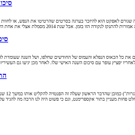
סיכום 2014: הניצחונות וההפסדים ש
 אבל שנת 2014 מסמלת אצלי את אחת השנים הרגועות שהיו לי כצופה וכמבקר קולנוע. מעט מאוד…
סיכום 2014: 20 הרגעים
ולאחריו יפציץ עופר עם סיכום השנה האישי שלו. לאחר מכן יגיעו גם העשי
"הת
לט פחות מעניין בתור אקספרימנט, וגם כי פשוט היה לנו הרבה מה להגיד על