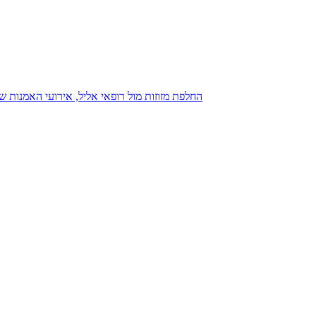
נגנז בגנזך 20.08.2015: כנס D23, החלפת מזוזות מול רופאי אליל