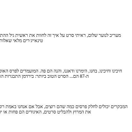
טינאייג׳רים מלאי שאלות
ה-87 הם... הסרט הטוב ביותר: בירדמן התבגרות התיאוריה של הכל וויפלאש מלון גרנד בודפשט משחק החיקוי סלמה צלף אמריקאי "סלמה" עם מועמדות לסרט ולשיר. זה פחות מהסרט…
את המרוץ ולהבליט סרטים, האיגודים הם פחות או יו