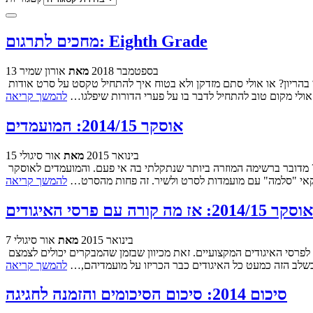
מחכים לתרגום: Eighth Grade
13 בספטמבר 2018
מאת
אורון שמיר
מעריב לנוער שלום, ראיתי סרט על איך זה לחוות את ראשית גיל ההתבגרות בשנות האלפיים-עשרה, אבל נזכרתי דווקא בשנות התשעים. האם אני בהריון? או אולי סתם מזדקן ולא בטוח איך להתחיל טקסט על סרט אודות
אולי מקום טוב להתחיל לדבר בו על פערי הדורות שיפלגו…
להמשך קריאה
אוסקר 2014/15: המועמדים
15 בינואר 2015
מאת
אור סיגולי
חיכינו וחיכינו, בחנו, הימרנו ודאגנו, והנה הם פה. המועמדים לפרס האוסקר של 2014/15 (כי אף אחד עדיין לא החליט של איזו שנה הטקס). והאמת? מדובר ברשימה המוזרה ביותר שנתקלתי בה אי פעם. והמועמדים לאוסקר
להמשך קריאה
7 בינואר 2015
מאת
אור סיגולי
המבקרים יכולים לחלק פרסים כמה שהם רוצים, אבל אם אנחנו באמת רוצים ללמוד על המרוץ השנתי לאוסקר, אנחנו צריכים להפנות את תשומת הלב לפרסי האיגודים המקצועיים. זאת מכיוון שבזמן שהמבקרים יכולים לצמצם
 בשלב הזה כמעט כל האיגודים כבר הכריזו על מועמדיהם,…
להמשך קריאה
סיכום 2014: סיכום הסיכומים והזמנה לחגיגה