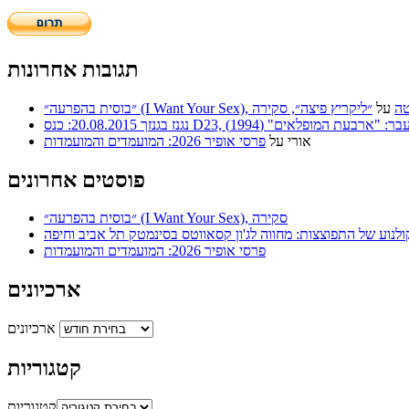
תגובות אחרונות
 | סריטה
על
״ליקריץ פיצה״, סקירה
ר: "ארבעת המופלאים" (1994)
אורי
על
פרסי אופיר 2026: המועמדים והמועמדות
פוסטים אחרונים
״בוסית בהפרעה״ (I Want Your Sex), סקירה
ולנוע של התפוצצות: מחווה לג'ון קסאווטס בסינמטק תל אביב וחיפה
פרסי אופיר 2026: המועמדים והמועמדות
ארכיונים
ארכיונים
קטגוריות
קטגוריות