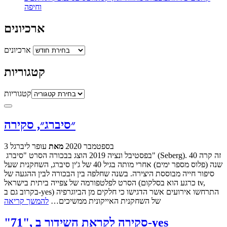
וחיפה
ארכיונים
ארכיונים
קטגוריות
קטגוריות
״סיברג״, סקירה
3 בספטמבר 2020
מאת
עופר ליברגל
בפסטיבל ונציה 2019 הוצג בבכורה הסרט "סיברג" (Seberg). זה קרה 40
שנה (פלוס מספר ימים) אחרי מותה בגיל 40 של ג'ין סיברג, השחקנית שעל
סיפור חייה מבוססת היצירה. בשנה שחלפה בין הבכורה לבין ההגעה של
הסרט לפלטפורמה של צפייה ביתית בישראל (כרגע הוא בסלקום tv,
בקרוב גם ב-yes) התרחשו אירועים אשר הדגישו כי חלקים מן הביוגרפיה
של השחקנית האייקונית ממשיכים…
להמשך קריאה
"71", סקירה לקראת השידור ב-yes