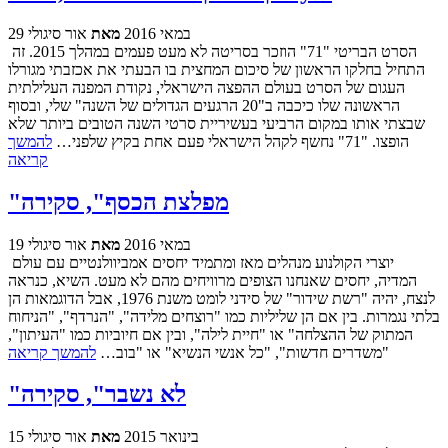
29 במאי 2016
מאת
אור סיגולי
הסרט הבריטי "71" הוזכר בסריטה לא מעט פעמים במהלך 2015. זה
התחיל בחלקו הראשון של סיכום המחצית בו הבעתי את אכזבתי מגורלו
העגום של הסרט בעולם ההפצה הישראלי, נקודת המפנה העלילתית
הראשונה שלו כיכבה ב"20 הרגעים הגדולים של השנה" שלי, ובסוף
שבצתי אותו במקום הרביעי בעשיריית סרטי השנה הטובים ביותר שלא
הופצו. "71" נחשף לקהל הישראלי פעם אחת בקיץ שלפני…
להמשך
קריאה
"מפלצת הכסף", סקירה
19 במאי 2016
מאת
אור סיגולי
יוצרי הקולנוע מנהלים מאז ומתמיד יחסים אמביוולנטיים עם עולם
המדיה, יחסים שאנחנו הצופים מרוויחים מהם לא מעט. השיא, כנראה
לנצח, יהיה "רשת שידור" של סידני לומט משנת 1976, אבל הדוגמאות הן
בלתי נגמרות. בין אם הן שליליות כמו "רוצחים מלידה", "הנרדף", "הניחוח
המתוק של ההצלחה" או "חיית לילה", ובין אם חיוביות כמו "העיתון",
"משדרים חדשות", "כל אנשי הנשיא" או "בוב…
להמשך קריאה
"לא נשבר", סקירה
15 בינואר 2015
מאת
אור סיגולי