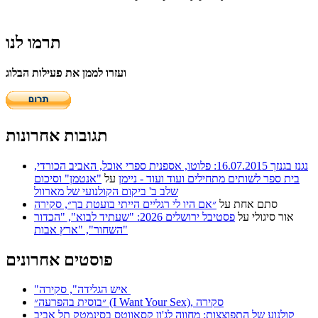
תרמו לנו
ועזרו לממן את פעילות הבלוג
תגובות אחרונות
נגנז בגנזך 16.07.2015: פלוטו, אספנית ספרי אוכל, האביב הכורדי,
בית ספר לשותים מתחילים ועוד ועוד - ניימן
על
"אנטמן" וסיכום
שלב ב' ביקום הקולנועי של מארוול
סתם אחת
על
״אם היו לי רגליים הייתי בועטת בך״, סקירה
אור סיגולי
על
פסטיבל ירושלים 2026: "שעתיד לבוא", "הכדור
השחור", "ארץ אבות"
פוסטים אחרונים
"איש הגלידה", סקירה
״בוסית בהפרעה״ (I Want Your Sex), סקירה
קולנוע של התפוצצות: מחווה לג'ון קסאווטס בסינמטק תל אביב