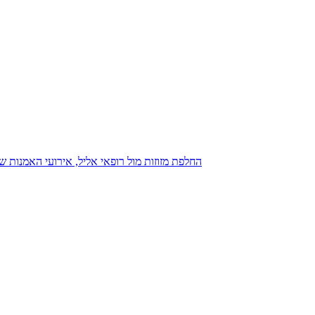
נגנז בגנזך 20.08.2015: כנס D23, החלפת מזוזות מול רופאי אליל