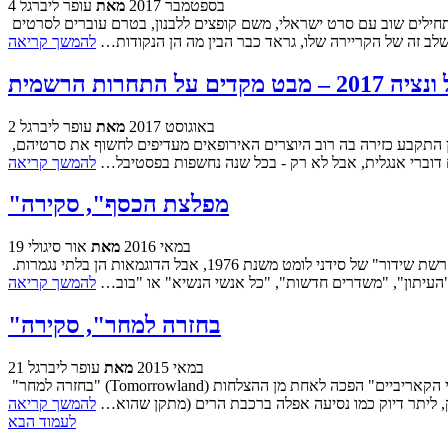
4 בספטמבר 2017
מאת
עופר ליברגל
הדיווח השלישי מפסטיבל ונציה (זה הראשון והנה השני) כולל הפעם חמישה סרטים במקום ארבעה, המגיעים משני אזורים גיאוגרפים שונים. מתחילים שוב עם סרט ישראלי, משם קופצים ללבנון, בטרם עוברים לסרטים
שלב זה של הקריירה שלו, גראד כבר הבין מה הן הנקודות…
להמשך קריאה
מקדים על התחרות הרשמית
2 באוגוסט 2017
מאת
עופר ליברגל
בסוף חודש אוגוסט ייצא לדרך בפעם ה-74 פסטיבל הקולנוע של ונציה, פסטיבל הסרטים הותיק בעולם. בשנים האחרונות דומה כי בעוד פסטיבל קאן התקבע כזירה בה רוב היוצרים האירופאים מעדיפים לחשוף את סרטיהם,
 דוברי אנגלית, אבל לא רק - בכל שנה נחשפות בפסטיבל…
להמשך קריאה
"מפלצת הכסף", סקירה
19 במאי 2016
מאת
אור סיגולי
יוצרי הקולנוע מנהלים מאז ומתמיד יחסים אמביוולנטיים עם עולם המדיה, יחסים שאנחנו הצופים מרוויחים מהם לא מעט. השיא, כנראה לנצח, יהיה "רשת שידור" של סידני לומט משנת 1976, אבל הדוגמאות הן בלתי נגמרות.
ו "העיתון", "משדרים חדשות", "כל אנשי הנשיא" או "בוב…
להמשך קריאה
"בחזרה למחר", סקירה
21 במאי 2015
מאת
עופר ליברגל
"בחזרה למחר" (Tomorrowland) הוא סרט שמבוסס על איזור מתקנים בפארקים של דיסני. זה רעיון לגטימי כמקור השראה לסרטים עבור האולפנים, בטח אחרי שסדרת סרטי "שודדי הקאריביים" הפכה לאחת מן ההצלחות
רק, ליתר דיוק כמו נסיעה אפלה ברכבת הרים (מתקן שהוא…
להמשך קריאה
לעמוד הבא