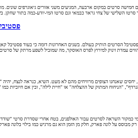
ד סרטו השלישי של צחי גראד כבמאי וגם סרטו המי-יודע-כמה בתור שחקן. ב
פסטיבל ונציה 2017 – מבט 
ווים עמדת זינוק למירוץ לפרס האוסקר, מה שמוביל לשפע מרתק של סרטים
הנרדף", "הניחוח המתוק של ההצלחה" או "חיית לילה", ובין אם חיוביות כמ
רק מבוסס על לונה פארק, חלק מן הזמן הוא גם מרגיש כמו בילוי בלונה פא