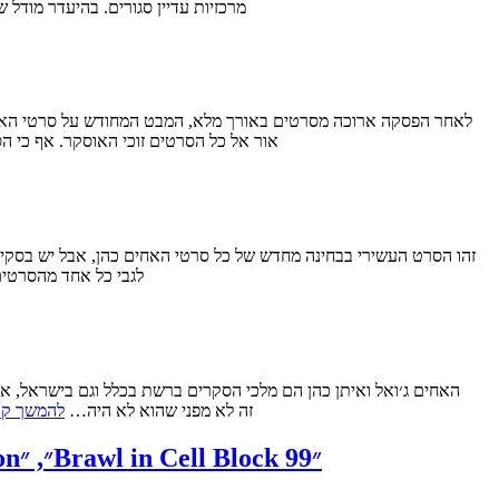
מרכזיות עדיין סגורים. בהיעדר מודל
אור אל כל הסרטים זוכי האוסקר. אף כי 
לגבי כל אחד מהסרטים
המזוהות והאהודות ביותר של הכהנים, כעת אני מגיע לסרט שייתכן ומעט נשכח עם השנים - ״אחי, איפה אתה?״ (?O Brother, Where Art Thou) זה לא מפני שהוא לא היה…
להמשך קר
פסטיבל ונציה 2017 – דיווח שלישי: ״הבן דוד״, ״The Insult״, ״Our Souls at Night״, ״Suburbicon״, ״Brawl in Cell Block 99״