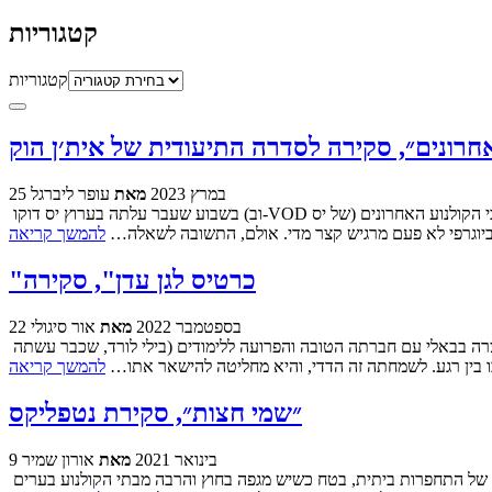
קטגוריות
קטגוריות
 האחרונים״, סקירה לסדרה התיעודית של אית׳ן הוק
25 במרץ 2023
מאת
עופר ליברגל
בשבוע שעבר עלתה בערוץ יס דוקו (וב-VOD של יס) הסדרה התיעודית "ניומן וודוורד: כוכבי הקולנוע האחרונים" (The Last Movie Stars), סדרה הכוללת שישה פרקים באורך שעה הסוקרת את חייהם של זוג השחקנים פול
רט ביוגרפי לא פעם מרגיש קצר מדי. אולם, התשובה לשאלה…
להמשך קריאה
"כרטיס לגן עדן", סקירה
22 בספטמבר 2022
מאת
אור סיגולי
רגע אחרי שסיימה את הקולג', ולפני שהיא מתחילה לעבוד במשרד נחשב, חייה של לילי (קייטלין דיוור) מקבלים תפנית של אגדה. במהלך חופשה קצרה בבאלי עם חברתה הטובה והפרועה ללימודים (בילי לורד, שכבר עשתה
בו בין רגע. לשמחתה זה הדדי, והיא מחליטה להישאר אתו…
להמשך קריאה
״שמי חצות״, סקירת נטפליקס
9 בינואר 2021
מאת
אורון שמיר
דצמבר הפך רשמית להיות החודש של נטפליקס, עם יותר צפיות מבכל זמן אחר בשנה. בארה״ב ממילא הכל מתנקז אל מה שקרוי תקופת החגים ואווירה של התחפרות ביתית, בטח כשיש מגפה בחוץ והרבה מבתי הקולנוע בערים