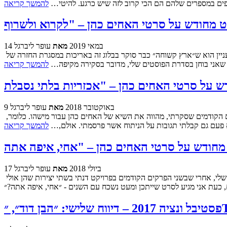
שתפים במספרים שלהם הם הכי קרוב לזה שיש כרגע. להיטי…
להמשך קריאה
14 במאי 2019
מאת
עופר ליברגל
לאחר הפסקה ארוכה מסרטים באורך מלא, המבט המחודש על סרטי האחים כהן חוזר, ומדלג, לפחות בינתיים, על סרט חשוב בפילמוגרפיה שלהם. העניין הוא ש״ארץ קשוחה״ כבר סוקר בבלוג זה באריכות במסגרת החזרה של
 שאני בוחן בסדרת הפוסטים שלי, מדובר בסקירה מקיפה…
להמשך קריאה
9 באוקטובר 2018
מאת
עופר ליברגל
זהו הסרט העשירי בבחינה מחדש של כל סרטי האחים כהן, אבל יש בסקירה הזו משהו שונה מן הסקירות לסרטים הקודמים. כל אחד מתשעת הסרטים הקודמים שסקרתי, מהווה את השיא של האחים כהן עבור מישהו. כלומר,
א פעם גם קבלתי תגובות על הניתוח אשר פרסמתי. אולם,…
להמשך קריאה
17 ביולי 2018
מאת
עופר ליברגל
האחים ג׳ואל ואיתן כהן הם מלכי הסקרים ברשת בכלל וגם בישראל, אחרי ניצחון צמוד בסינמונדיאל של עין הדג. בינתיים בסדרת הפוסטים השולית שלי, אחרי שבשני הפרקים הקודמים בפרויקט דנתי בשתי יצירות שהן אולי