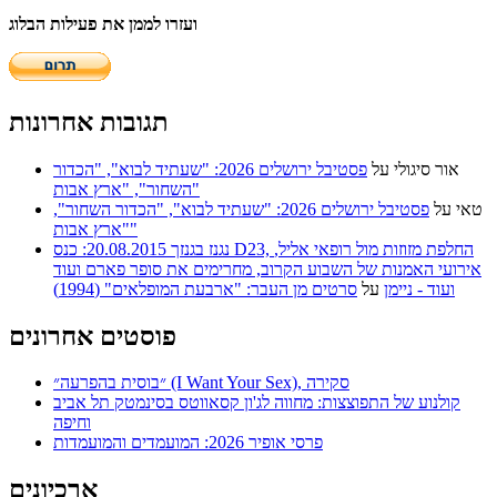
ועזרו לממן את פעילות הבלוג
תגובות אחרונות
אור סיגולי
על
פסטיבל ירושלים 2026: "שעתיד לבוא", "הכדור
השחור", "ארץ אבות"
טאי
על
פסטיבל ירושלים 2026: "שעתיד לבוא", "הכדור השחור",
"ארץ אבות"
נגנז בגנזך 20.08.2015: כנס D23, החלפת מזוזות מול רופאי אליל,
אירועי האמנות של השבוע הקרוב, מחרימים את סופר פארם ועוד
ועוד - ניימן
על
סרטים מן העבר: "ארבעת המופלאים" (1994)
פוסטים אחרונים
״בוסית בהפרעה״ (I Want Your Sex), סקירה
קולנוע של התפוצצות: מחווה לג'ון קסאווטס בסינמטק תל אביב
וחיפה
פרסי אופיר 2026: המועמדים והמועמדות
ארכיונים