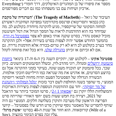
Everything״) מספר את סיפורו של בן המהגרים האיטלקים, דרך חומרי
ארכיון ושיחות עם בני משפחתו כמו גם חברים מפורסמים.
) – העיבוד של ג׳ואל
The Tragedy of Macbeth
(
הטרגדיה של מקבת'
כהן (במאי ותסריטאי) ופרנסס מקדורמנד (מפיקה ושחקנית ראשית)
למחזה הסקוטי של שייקספיר, מגיע להקרנה מיוחדת בקולנוע לב. מה
שמיוחד בה הוא ההזדמנות לראות על המסך הגדול את דנזל וושינגטון
מוביל קאסט נהדר, בסרט שקנה אותי באופן לא צפוי
בפסטיבל ניו-יורק
.
בהמשך החודש אפשר יהיה לצפות בסרט בשירות אפל+ ולכן ההקרנה
מחר בערב בקולנוע לב היא לא רק טרום-בכורה אלא הזדמנות נדירה. גם
, היא בכל זאת פתוחה לקהל.
אם לא זכיתם או זכיתן
בהגרלה שלנו
פסטיבל
אקינו
– לקולנוע יפני, יתקיים השנה בין ה-6 וה-17 בינואר
ביוזמת
סינמטק ירושלים
ומנהלו, רוני מהדב-לוין, ובשלל הסינמטקים השונים. כיוון
שכך, בכל סינמטק יש תוכניה מעט שונה, בעיקר בזמני ההקרנה אבל גם
בהיצע הסרטים, אז אדגיש את מה שנראה כמו היילייטס חובקי אולמות.
הבשורה הגדולה של הפסטיבל הפעם תהיה מחווה לבמאי ריוסוקה
המגוצ׳י, מי שהפך בשנה החולפת לשם דבר בזכות
״גלגל המזלות״ ו״הנהגת
של מר יוסוקה״
. יחד עם ההזדמנות הנוספת לצפות ביצירות הארוכות
והמוצלחות הללו יוקרן גם ״
אסאקו 1 ו-2
״, סרטו המוכר ביותר עד הדאבל
של 2021, ויצירה בת חמש שעות בשם ״הפי האוור״ שהייתה סרט
הפריצה הראשון שלו מערבה ותוקרן בשלושה חלקים. המגוצ׳י גם היה
שותף לתסריט של מאסטר נוסף שיוקרן סרט חדש שלו בפסטיבל – קיושי
קורוסאווה. הוא חוזר אל שנות ה-40 בסרטו ״
אשת
מרגל
״ (Wife of a
Spy), עליו זכה בפרס הבימוי בוונציה.