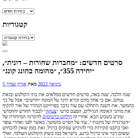
ארכיונים
קטגוריות
קטגוריות
סרטים חדשים: ״מחברות שחורות – רונית״,
״יחידה 355״, ״מהומה בהונג קונג״
5 בינואר 2022
מאת
אורון שמיר
שנה הלכה, שנה באה, סרטים חדשים ממלאים את בתי הקולנוע ובזאת
ננוחם. אם כי אחד מהם קורא תיגר על המונח ״חדשים״ אבל על כך
בהמשך. את השנה התחלנו עם עוד נדבך בפרויקט הנהדר של אור להקיף
את מותגי האימה הגדולים, הפעם סרטי ״
צעקה
״ לכבוד החדש והחמישי
שיגיע בשבוע הבא. אחרי זה
חילקנו כרטיסים
להקרנה המיוחדת של
״הטרגדיה של מקבת׳״, עוד על הסרט בהמשך, כאשר לפני ואחרי עופר
ואני כתבנו סקירות כדי להרגיש עסקים כרגיל. זאת בזמן שאין להכחיש
ששום דבר אינו כרגיל כרגע, בישראל כמו בשוק הקולנוע העולמי, ואולי