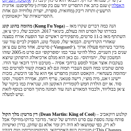
בין פריז, שנגחאי ומרוקו. הבמאי הוא סיימון קינברג (״
אקס-מן: הפניקס
האפלה
״) שגם כתב את התסריט יחד עם בק סמית (״מליפיסנט: אדונית
הרשע״) ותרזה ריבק (מחזאית, סופרת, יוצרת טלוויזיה וגם אחת
התסריטאיות של ״קאטוומן״).
) – הנה כמה דברים שקרו מאז
Kung Fu Yoga
(
מהומה בהונג קונג
בכורתו של הסרט הזה בעולם, בינואר 2017. הכוכב שלו, ג׳קי צ׳אן,
השתתף מאז ב-11 סרטים, מתפקידים ראשיים ועד הופעת אורח בסצנה
שאחרי הקרדיטים. הבמאי שלו, סטנלי טונג, הספיק לביים עוד שני
סרטים, אחד מהם עם צ׳אן (״Vanguard״). מדובר בשיתוף פעולה ארוך
שנים בין השניים, כולל להיטי עבר כמו ״סופרקופ״ וגם סרט מ-2005 שזהו
המשכון שלו, ״המיתוס״. גם כאן הוא מגלם ארכיאולוג הרפתקן שיוצא
בעקבות אוצר אבוד למסע ברחבי אסיה – מטיבט דרך דובאי ועד הודו.
סתם שתבינו כמה השם העברי תמוה וגם לא באמת קשור לסרטים כמו
״מהומה בשנחאי״. הקאסט המגוון מתפרש אף הוא על פני היבשת, בזכות
יישינג ז׳אנג, מיה מוצ׳י, דישה פטאני, עריף רחמן, אמירה דסטור, וסונו
סוד. אז יום הולדת חמש לקומדיית האקשן הזו, שנראית כמו ביקור של
צ׳אן בבוליווד, ולכבוד המאורע הנה עוד תמונה מתוך הסרט בנוסף לזאת
שיש למעלה.
) – קולנוע דוקאביב
Dean Martin: King of Cool
(
דין מרטין: מלך הקול
פותח עונה נוספת עם סרט החודש של ינואר. מדובר בדוקו-מוזיקלי אבל
לא רק, כפי שמושאו לא היה רק זמר אלא גם שחקן, בדרן ואישיות
מעניינת בנוף האמריקאי. הדוקומנטריסט טום דונהיו (״This Changes