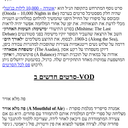
סרט נוסף המתרחש בתקופה הנ״ל הוא ״
אונודה – 10,000 לילות בג'ונגל
״
(Onoda – 10,000 Nights in the) שהיה חלק מפסטיבל סרטים בערבה
ומבוסס על סיפורו של החייל היפני שהמשיך להילחם במלחה״ע השנייה
מבלי לדעת את תוצאותיה. את יפן של אחרי המלחמה אפשר יהיה לראות
בסרט התיעודי ״
מישימה:
העימות
האחרון
״ (Mishima: The Last
Debate) השב אל הרצאה שהעביר הסופר יוקיו מישימה בפני סטודנטים
ב-1969. לבסוף, את ההיצע משלימים ״
לאורך
הים
״ (Along the Sea),
דרמה על שלוש נשים וייטנאמיות צעירות שהופכות למהגרות עבודה ביפן,
״
משפחת
אסאדה
״ (The Asadas), דיוקן משפחתי על רקע אסון
פוקושימה, ו״
איזון
״ (A Balance) אודות על במאית של תוכנית תעודה
המושפעת עמוקות מאחד התחקירים שלה. כרגיל, בסינמטק ירושלים ניתן
.
לרכוש
פס לכל הסרטים
סרטים חדשים ב-VOD
פה מלא אוויר
) – אמנדה סייפריד מגלמת סופרת
A Mouthful of Air
(
פה מלא אוויר
מצליחה של ספרי ילדים המלמדת אותם להתמודד עם פחדים. היא גם אם
צעירה המתמודדת עם דיכאון לאחר לידה, שצריכה ללמוד להתגבר על
פחדיה שלה. לצידה אפשר למצוא את פין וויטרוק, פול ג׳יאמטי, ג׳ניפר