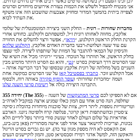
לכן זכינו הפעם רק בשלושה סרטים כאשר רבים אחרים נדחים ונדחים.
אני מבטיח להכפיל ולשלש את הכמות בעזרת אירועים מיוחדים וסרטים
לצפייה ביתית בהמשך המדור ומחזיק אצבעות שהשבוע הזה אינו משקף
את העתיד לבוא.
מחברות שחורות – רונית
– החלק השני ביצירה המונומנטלית של שלומי
אלקבץ, מחווה לאחותו רונית ז״ל, למשפחתם ולקולנוע. כחודש אחרי
הקרנת החלק הראשון הקולנוע, ״
ויויאן
״, אפשר ורצוי להשלים את החוויה
עם עוד שעה ושלושת-רבעי בחברת האחים אלקבץ,
הקולנוע שלהם
והניסיון של הבמאי להתגבר על המוות של שותפתו ליצירה. למי שצפו
בחלק הראשון, אל תוותרו על הנוכחי. בעיניי ״רונית״ מכיל את השיא של
שני הסרטים דרך העיסוק בסרט ״
גט
״, והוא גם הסרט היותר מדמיע מבין
השניים בשל מחלתה של רונית אלקבץ שבסופו של דבר הכריעה אותה –
אבל הקולנוע זוכר.
כתבתי בפסטיבל קאן
על שני הסרטים כמקשה אחת
ושמה ״מחברות שחורות״ ו
עופר הוסיף סקירה
באותה רוח, ולבסוף
.
התברגה היצירה כולה אל
רשימת סרטי השנה שלנו
) – אם לא הספיקו לכם
סרטי המתנקשות
של השנה
The 355
(
יחידה 355
שחלפה, הנה סרט אחד עם המון כאלו שמגיע ארצה במקביל לארה״ב
וטריטוריות נוספות. ליתר דיוק, צוות של סוכנות מיוחדות בהובלת ג׳סיקה
צ׳סטיין ובהשתתפות דיאן קרוגר, פנלופה קרוז ולופיטה ניונגו. הארבע
אחראיות על שלום העולם לאחר שנשק סודי ביותר נופל לידיים הלא
נכונות, וצריכות להישאר צעד אחד לפני אישה מסתורית (פאן בינג-בינג,
אם הקאסט לא היה מספק מגוון עד כה). יש גם גברים בסרט הריגול
והאקשן הזה, למשל אדגר רמירז וסבסטיאן סטן, והמון לוקיישנים הנעים