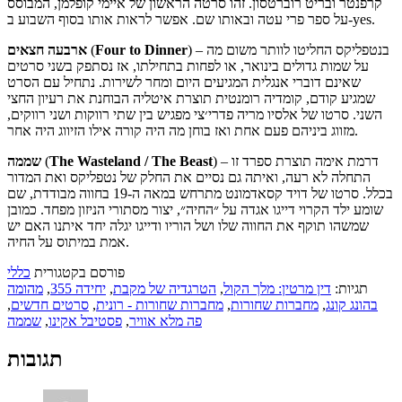
קרפנטר ובריט רוברטסון. זהו סרטה הראשון של איימי קופלמן, המבוסס
על ספר פרי עטה ובאותו שם. אפשר לראות אותו בסוף השבוע ב-yes.
) – בנטפליקס החליטו לוותר משום מה
Four to Dinner
(
ארבעה חצאים
על שמות גדולים בינואר, או לפחות בתחילתו, אז נסתפק בשני סרטים
שאינם דוברי אנגלית המגיעים היום ומחר לשירות. נתחיל עם הסרט
שמגיע קודם, קומדיה רומנטית תוצרת איטליה הבוחנת את רעיון החצי
השני. סרטו של אלסיו מריה פדרי׳צי מפגיש בין שתי רווקות ושני רווקים,
מזווג ביניהם פעם אחת ואז בוחן מה היה קורה אילו הזיווג היה אחר.
) – דרמת אימה תוצרת ספרד זו
The Wasteland / The Beast
(
שממה
התחלה לא רעה, ואיתה גם נסיים את החלק של נטפליקס ואת המדור
בכלל. סרטו של דויד קסאדמונט מתרחש במאה ה-19 בחווה מבודדת, שם
שומע ילד הקרוי דייגו אגדה על ״החיה״, יצור מסתורי הניזון מפחד. כמובן
שמשהו תוקף את החווה שלו ושל הוריו ודייגו יגלה יחד איתנו האם יש
אמת במיתוס על החיה.
פורסם בקטגורית
כללי
תגיות:
דין מרטין: מלך הקול
,
הטרגדיה של מקבת
,
יחידה 355
,
מהומה
בהונג קונג
,
מחברות שחורות
,
מחברות שחורות - רונית
,
סרטים חדשים
,
פה מלא אוויר
,
פסטיבל אקינו
,
שממה
תגובות