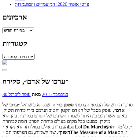
פרסי אופיר 2026: המועמדים והמועמדות
ארכיונים
ארכיונים
קטגוריות
קטגוריות
״ערכו של אדם״, סקירה
30 בנובמבר 2015
מאת
עופר ליברגל
סרטו החדש של הבמאי הצרפתי
סטפן
בריזה
, שנקרא בישראל ״
ערכו
של
אדם
״, עוסק בסבל של האדם הקטן והטוב הנרמס בידי כוחות השוק,
באופן אשר נוגע בין היתר לשמות השונים של הסרט במדינות בהן הוא
מוקרן. כמעט בכל מקום בעולם כותרת הסרט דומה לכותרת
״, כלומר ״
חוק
La Loi Du Marché
העברית, אולם במולדתו הוא נקרא ״
״, הם
The Measure of a Man
השוק
״. שני השמות, גם הצרפתי וגם ״