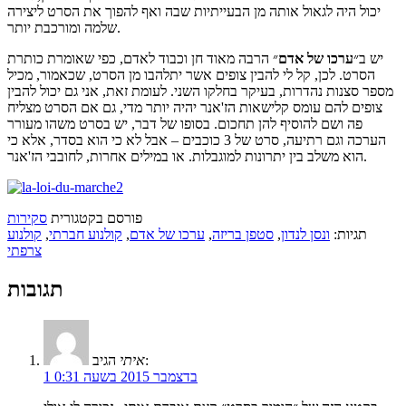
יכול היה לגאול אותה מן הבעייתיות שבה ואף להפוך את הסרט ליצירה
שלמה ומורכבת יותר.
יש ב״
ערכו של אדם
״ הרבה מאוד חן וכבוד לאדם, כפי שאומרת כותרת
הסרט. לכן, קל לי להבין צופים אשר יתלהבו מן הסרט, שכאמור, מכיל
מספר סצנות נהדרות, בעיקר בחלקו השני. לעומת זאת, אני גם יכול להבין
צופים להם עומס קלישאות הז'אנר יהיה יותר מדי, גם אם הסרט מצליח
פה ושם להוסיף להן תחכום. בסופו של דבר, יש בסרט משהו מעורר
הערכה וגם רתיעה, סרט של 3 כוכבים – אבל לא כי הוא בסדר, אלא כי
הוא משלב בין יתרונות למוגבלות. או במילים אחרות, לחובבי הז'אנר.
פורסם בקטגורית
סקירות
תגיות:
ונסן לנדון
,
סטפן בריזה
,
ערכו של אדם
,
קולנוע חברתי
,
קולנוע
צרפתי
תגובות
הגיב:
איתי
1 בדצמבר 2015 בשעה 0:31