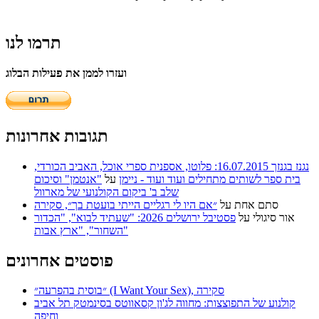
תרמו לנו
ועזרו לממן את פעילות הבלוג
תגובות אחרונות
נגנז בגנזך 16.07.2015: פלוטו, אספנית ספרי אוכל, האביב הכורדי,
בית ספר לשותים מתחילים ועוד ועוד - ניימן
על
"אנטמן" וסיכום
שלב ב' ביקום הקולנועי של מארוול
סתם אחת
על
״אם היו לי רגליים הייתי בועטת בך״, סקירה
אור סיגולי
על
פסטיבל ירושלים 2026: "שעתיד לבוא", "הכדור
השחור", "ארץ אבות"
פוסטים אחרונים
״בוסית בהפרעה״ (I Want Your Sex), סקירה
קולנוע של התפוצצות: מחווה לג'ון קסאווטס בסינמטק תל אביב
וחיפה