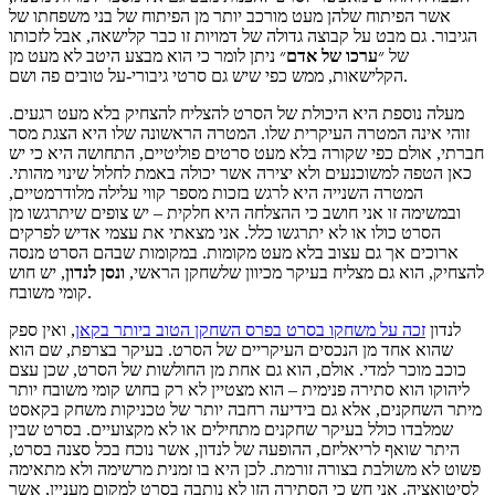
אשר הפיתוח שלהן מעט מורכב יותר מן הפיתוח של בני משפחתו של
הגיבור. גם מבט על קבוצה גדולה של דמויות זו כבר קלישאה, אבל לזכותו
של ״
ערכו של אדם
״ ניתן לומר כי הוא מבצע היטב לא מעט מן
הקלישאות, ממש כפי שיש גם סרטי גיבורי-על טובים פה ושם.
מעלה נוספת היא היכולת של הסרט להצליח להצחיק בלא מעט רגעים.
זוהי אינה המטרה העיקרית שלו. המטרה הראשונה שלו היא הצגת מסר
חברתי, אולם כפי שקורה בלא מעט סרטים פוליטיים, התחושה היא כי יש
כאן הטפה למשוכנעים ולא יצירה אשר יכולה באמת לחלול שינוי מהותי.
המטרה השנייה היא לרגש בזכות מספר קווי עלילה מלודרמטיים,
ובמשימה זו אני חושב כי ההצלחה היא חלקית – יש צופים שיתרגשו מן
הסרט כולו או לא יתרגשו כלל. אני מצאתי את עצמי אדיש לפרקים
ארוכים אך גם עצוב בלא מעט מקומות. במקומות שבהם הסרט מנסה
להצחיק, הוא גם מצליח בעיקר מכיוון שלשחקן הראשי,
ונסן לנדון
, יש חוש
קומי משובח.
לנדון
זכה על משחקו בסרט בפרס השחקן הטוב ביותר בקאן
, ואין ספק
שהוא אחד מן הנכסים העיקריים של הסרט. בעיקר בצרפת, שם הוא
כוכב מוכר למדי. אולם, הוא גם אחת מן החולשות של הסרט, שכן עצם
ליהוקו הוא סתירה פנימית – הוא מצטיין לא רק בחוש קומי משובח יותר
מיתר השחקנים, אלא גם בידיעה רחבה יותר של טכניקות משחק בקאסט
שמלבדו כולל בעיקר שחקנים מתחילים או לא מקצועיים. בסרט שבין
היתר שואף לריאליזם, ההופעה של לנדון, אשר נוכח בכל סצנה בסרט,
פשוט לא משולבת בצורה זורמת. לכן היא בו זמנית מרשימה ולא מתאימה
לסיטואציה. אני חש כי הסתירה הזו לא נותבה בסרט למקום מעניין, אשר