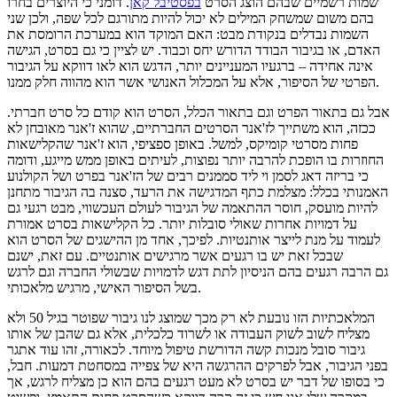
שמות רשמיים שבהם הוצג הסרט
בפסטיבל קאן
. דומני כי היוצרים בחרו
בהם משום שמשחק המילים לא יכול להיות מתורגם לכל שפה, ולכן שני
השמות נבדלים בנקודת מבט: האם המוקד הוא במערכת הרומסת את
האדם, או בגיבור הבודד הדורש יחס וכבוד. יש לציין כי גם בסרט, הגישה
אינה אחידה – ברגעיו המעניינים יותר, הדגש הוא לאו דווקא על הגיבור
הפרטי של הסיפור, אלא על המכלול האנושי אשר הוא מהווה חלק ממנו.
אבל גם בתאור הפרט וגם בתאור הכלל, הסרט הוא קודם כל סרט חברתי.
ככזה, הוא משתייך לז'אנר הסרטים החברתיים, שהוא ז'אנר מאובחן לא
פחות מסרטי קומיקס, למשל. באופן ספציפי, הוא ז'אנר שהקלישאות
החוזרות בו הופכת להרבה יותר נפוצות, לעיתים באופן ממש מייגע, ודומה
כי בריזה דאג לסמן וי ליד סממנים רבים של הז'אנר בפרט ושל הקולנוע
האמנותי בכלל: מצלמת כתף המדגישה את הרעד, סצנה בה הגיבור מתחנן
להיות מועסק, חוסר ההתאמה של הגיבור לעולם העכשווי, מבט רגעי גם
על דמויות אחרות שאולי סובלות יותר. כל הקלישאות בסרט אמורת
לעמוד על מנת לייצר אותנטיות. לפיכך, אחד מן ההישגים של הסרט הוא
שבכל זאת יש בו רגעים אשר מרגישים אותנטיים. עם זאת, ישנם
גם הרבה רגעים בהם הניסיון לתת דגש לדמויות שבשולי החברה וגם לרגש
בשל הסיפור האישי, מרגיש מלאכותי.
המלאכתיות הזו נובעת לא רק מכך שמוצג לנו גיבור שפוטר בגיל 50 ולא
מצליח לשוב לשוק העבודה או לשרוד כלכלית, אלא גם שהבן של אותו
גיבור סובל מנכות קשה הדורשת טיפול מיוחד. לכאורה, זהו עוד אתגר
בפני הגיבור, אבל לפרקים ההרגשה היא של צפייה במסחטת דמעות. חבל,
כי בסופו של דבר יש בסרט לא מעט רגעים בהם הוא כן מצליח לרגש, אך