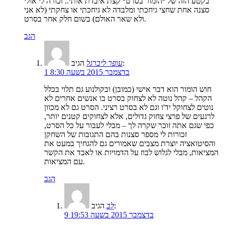
בקטע הזה של ״הומור בסרט״ קצת איבדת אותי.. זכורה לי אולי
סצנה אחת שחצי גיחכתי ומלבדה לא גיחכתי או צחקתי (לא אני
ולא שאר האולם) בשום חלק אחר בסרט.
הגב
הגיב:
עופר ליברגל
1 בדצמבר 2015 בשעה 8:30
חוש הומור הוא דבר אישי (כמובן) ובקולנוע גם תלוי בכלל
הקהל – קהל נוטה לא לצחוק בסרט בו אנשים אחרים לא
נוטים לצחוקל יד'ו וגם לא בסרט רציני. הסרט גם לא מכוון
לרגעים של פרצי צחוק גדולים, אלא לצחוקים קטנים יותר,
כפי שגם אתה זוכר שקרה לך – מבלי לעבור על כל הסרט,
זכורות לי מספר סצנות בהם התגובות של השחקן
והסיטואציה יוצרת מצבים שאמורים גם להגחיך במעט את
המציאות, מבלי לגלוש לבוז על הדמויות או לאבד את הקשר
עם המציאות.
הגב
הגיב:
לב
9 בדצמבר 2015 בשעה 19:53