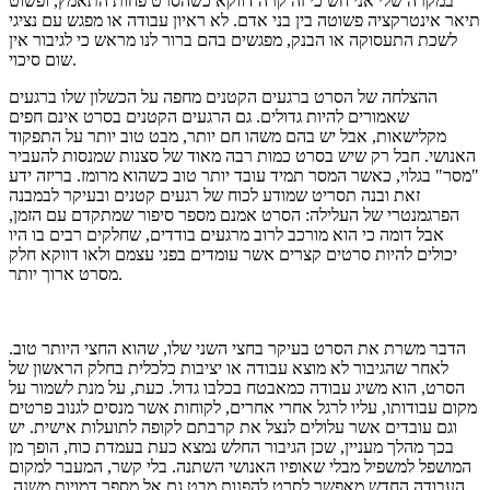
במקרה שלי אני חש כי זה קרה דווקא כשהסרט פחות התאמץ, ופשוט
תיאר אינטרקציה פשוטה בין בני אדם. לא ראיון עבודה או מפגש עם נציגי
לשכת התעסוקה או הבנק, מפגשים בהם ברור לנו מראש כי לגיבור אין
שום סיכוי.
ההצלחה של הסרט ברגעים הקטנים מחפה על הכשלון שלו ברגעים
שאמורים להיות גדולים. גם הרגעים הקטנים בסרט אינם חפים
מקלישאות, אבל יש בהם משהו חם יותר, מבט טוב יותר על התפקוד
האנושי. חבל רק שיש בסרט כמות רבה מאוד של סצנות שמנסות להעביר
"מסר" בגלוי, כאשר המסר תמיד עובד יותר טוב כשהוא מרומז. בריזה ידע
זאת ובנה תסריט שמודע לכוח של רגעים קטנים ובעיקר לבמבנה
הפרגמנטרי של העלילה: הסרט אמנם מספר סיפור שמתקדם עם הזמן,
אבל דומה כי הוא מורכב לרוב מרגעים בודדים, שחלקים רבים בו היו
יכולים להיות סרטים קצרים אשר עומדים בפני עצמם ולאו דווקא חלק
מסרט ארוך יותר.
הדבר משרת את הסרט בעיקר בחצי השני שלו, שהוא החצי היותר טוב.
לאחר שהגיבור לא מוצא עבודה או יציבות כלכלית בחלק הראשון של
הסרט, הוא משיג עבודה כמאבטח בכלבו גדול. כעת, על מנת לשמור על
מקום עבודותו, עליו לרגל אחרי אחרים, לקוחות אשר מנסים לגנוב פרטים
וגם עובדים אשר עלולים לנצל את קרבתם לקופה לתועלות אישית. יש
בכך מהלך מעניין, שכן הגיבור החלש נמצא כעת בעמדת כוח, הופך מן
המושפל למשפיל מבלי שאופיו האנושי השתנה. בלי קשר, המעבר למקום
העבודה החדש מאפשר לסרט להפנות מבט גם אל מספר דמויות משנה,