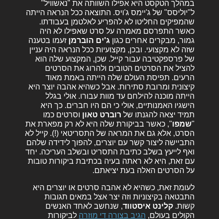
במהלך הטקסט היא אפילו השוותה את "נאשוויל"
ל"יוליסס" של ג'יימס ג'ויס. התוצאה ככל הנראה הייתה
שהמפיקים החליטו לא להפריע לאלטמן בעבודתו.
כאשר התפרסם מאמרה על סרט שאפילו לא היה
גמור, מבקרים אחרים כגון
ג'ים הוברמן
זעמו בטענה
שזה לא מקצועי. ובכן, מקצועיות ככל הנראה היה עניין
של פרספקטיבה עבור קייל. שכן, המקצוע שלה הוא
להציל את הסרטים הטובים ולהרוג את הסרטים
הרעים. תפיסת העולם שלה הייתה באמת מאוד
קיצונית ומרובת סתירות. אבל כשהיא אהבה יוצר היא
הייתה מוכנה להילחם עד מוות עבורו. אולי בגלל
הישגיו האמנותיים, אולי כי הם היו חברים. כך היא
תמיד יצאה להגנתו של
רוברט טאון
וסרטים כמו
"
שמפו
", כאשר בביקורת שלה היא לא רק מפארת את
הסרט, אלא גם את המראה של התסריטאי (!). קייל לא
התביישה ליצור קשר עם יוצרים, להפוך לידידה שלהם
ואף לייעץ בשלב כתיבת התסריט ובשלב העריכה. יחד
עם זאת, היא לא ראתה בעיה בכתיבת ביקורות טובות
על הסרטים האלה בעת יציאתם.
לעומת זאת, כשהיא לא אהבה סרטים או יוצרים היא
התבטאה בקיצוניות וזה יצר אצל במאים תגובות
קשות.
קלינט איסטווד
, שנחשב לאחד האנשים
הקוּלים בעולם,
הגיב בצורה די מוזרה
לביקורות