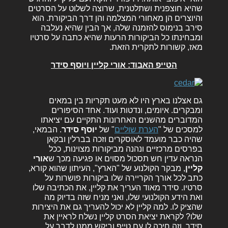
שהיא חוצפנית ושתלטנית, שרוצה לשלוט על הסרטים
והיוצרים הן מאחורי המצלמה והן דרך הביקורת. הוא
סירב בנימוס להזמנה שלה, אך הבין שהיא נעלבה
ומבחינתו כל הביקורות הרעות שהיא כתבה על סרטיו
מאז, קשורות לתקרית הזאת.
הטייפ האבוד: אורי קליין ויוסף סידר
גם אצלנו בארץ היו לא מעט תקריות בין במאים
ומבקרים. איומים, ונדטות ועוד. אחד הסיפורים
המדוברים מהשנים האחרונות התקיים עם יציאתו
למסכים של "
הערת שוליים
" של
יוסף סידר
. הבמאי,
שהיה כבר מועמד לאוסקרים וזכה בברלין ובקאן
בפרסים מרכזיים ונהנה מביקורות מצוינות, ככל
הנראה עדין חש תסכול מסוים או פגיעה מכך ש
אורי
קליין
, מבקר הקולנוע של "הארץ", העיתון שהוא קורא,
כתב לכל אורך הקריירה שלו ביקורות פושרות על
סרטיו. סידר מאוד העריך את קליין, את הכתיבה שלו
ואת הידע הקולנועי שלו, ואני מניח שזה בדיוק מה
שהציק לו. למה קליין לא יכול להעריך גם את היצירות
שלו? לקראת יציאת הסרט קליין נשלח לראיין את
סידר, וזה חיכה לו עם טייפ וביקש ממנו לדבר על