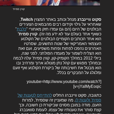
קווין סמית'
סקוט וויינברג
מנהל וכותב באתר המצוין
Twitch
,
שאחראי על גילוי וקידום רבים מהבמאים הצעירים
הבולטים של היום (הם גם עמדו חזק מאחורי "
כלבת
"
כשאף אחד בעולם עוד לא ידע מה זה).
קווין סמית'
הוא אחד הכותבים הקומיים הבולטים של הקולנוע
העצמאי האמריקאי של שנות התשעים, שסרטיו
האחרונים נהפכו לפחות ופחות משפיעים, ועם זאת
הוא הצליח לשמור על מעמדו הפולחני. לפני שנה,
ביולי 2012 במהלך הקומיק-קון, קווין סמית' עלה לבמה
ובמהלך מפגש עם קהל נתן מונולוג ארוך ומרהיב ובו
הוא מבטל את חשיבותה של ביקורת הקולנוע ואף זועם
ומלגלג על המבקרים בכלל.
[youtube=http://www.youtube.com/watch?
v=jYaIMyEoqic]
כתגובה, סקוט וויינברג החליט
להתייחס לטענות של
סמית' ולענות לו
. מה שמעניין זה שסמית', למרות
הזעם, מודה במובן מסוים שביקורת כן חשובה, וכך
קצת סותר את טענותיו של עצמו. לעומת סוואנברג