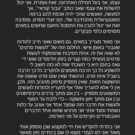
עצמו. אני בעל המילה האחרונה. זאת אומרת, אני יכול
להשלות את עצמי שאני כותב "עבור קוראיי", אך
למעשה, האנשים שהכי יהיה אכפת להם ברמה
הפוטנציאלית מהכתיבה שלי, הם יוצרי הסרט. ומסיבה
זאת אני יכול להבין את התסכול והזעם שחשים במאים
מסוימים כלפי מבקרים.
אני מאוד מעריך במאים. גם משום שאני חייב להודות
שעבורי באופן אישי, החלום הזה של "לעשות סרטים"
לא שווה את זה. אחת הסיבות שהפסקתי לעשות
סרטים (עשיתי כמה קצרים בזמן הלימודים שאני די
גאה בהם) היא כי חשבתי שזה לא כזה חשוב לי
להשקיע כל כך הרבה מאמצים ולהקריב כל כך הרבה
בשביל איזה סרט. הרגשתי שאין שום סרט ששווה את
ההשקעה הזאת. שאין מספיק סיפוק מהג'וב הזה. ולכן,
אין לי אלא להעריך ואולי אף להעריץ ולהודות לאנשים
המשוגעים מספיק – בין אם מתוך צרכים נרקיסיסטים
ובין אם מתוך חזון ותשוקה – כדי ללכת עד הסוף
ולעשות את הדבר הזה שמצד אחד אני אוהב עד כלות
נשמתי ומצד אחר אני מרגיש שהוא אחד הדברים
האבסורדים הקיימים על פני האדמה.
אני בחרתי להקדיש את חיי למקצוע שכן מספק אותי
מאוד ואני לא לגמרי מוצא לו שם בינתיים חוץ מאשר