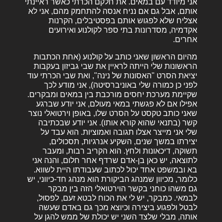
אני מיודד עם במאים. את חלקם הכרתי כאשר ראיינתי
אותם, אבל גם אם נניח אנסה להתחמק מהם, אני לא
אצליח שלא לפגוש אותם בפסטיבלים, הקרנות
אקדמיה, מסדרונות בתי ספר לקולנוע ואירועים
אחרים.
מהיום הראשון שאני כותב על קולנוע (אחת הכתבות
הראשונות שלי הייתה לראיין את שבי גביזון בעקבות
יציאת הסרט "האסונות של נינה", ואת שבי הכרתי עוד
לפני כן כמורה שלי באוניברסיטה), אני מודע לכך
שקיימת מערכת יחסים מורכבת בין במאים ומבקרים.
אפילו אם לא פגשתי במאי מעולם, אני יודע שברגע
שאני כותב טקסט על הסרט שלו, באופן וירטואלי נוצר
קשר (בתנאי שהוא קורא אותו). אני יודע שבכתיבה
שלי אני מייצר אצלו תגובה ואמוציות. הוא עבד על
יצירתו במשך שנים, השקיע אנרגיות, תסכולים,
תשוקה, דיכאונות ולחץ. הוא הקריב רבות, ומעבר
לתוצאה, יש כאן בן-אדם שרדף אחר חלום, והנה אני
בא ובמשפט אחד יכול לכתוב שעבודתו היית לשווא.
כלומר, מכיוון שמנהג הביקורת הוא מנהג חד-כיווני, יש
גם משהו כוחני בקשר הוירטואלי הזה בין מבקר
לבמאי. כמבקר, יש לי את הכוח לבטא זעם, לפסול,
לבטל ולפגוע ביצירה וכיוצא מכך גם באדם שעשה
אותה, מבלי שלצד השני יש יכולת של ממש להגן על