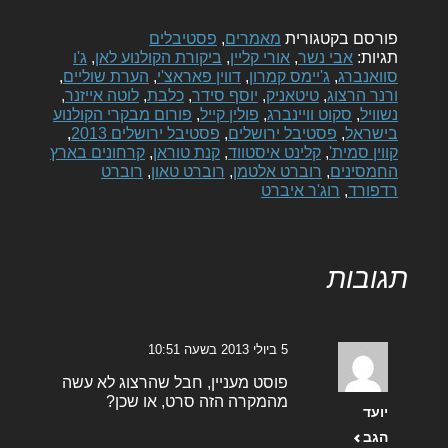
פורסם בקטגורית
מאמרים
,
פסטיבלים
תגיות:
אבי נשר
,
אורי קליין
,
ביקורת הקולנוע לאן
,
ג'ו
סוואנברג
,
ג'יימס קמרון
,
דווין פאראצ'י
,
הערת שוליים
,
ורנר הרצוג
,
טיטאניק
,
יוסף סידר
,
כלבת
,
לוטה אייזנר
,
נשוויל
,
סקוט וויינברג
,
פולין קייל
,
פורום מבקרי הקולנוע
בישראל
,
פסטיבל ירושלים
,
פסטיבל ירושלים 2013
,
קווין סמית'
,
קלינט איסטווד
,
קנת טוראן
,
קרחונים בארץ
החמסינים
,
רוברט אלטמן
,
רוברט טאון
,
רוברט
רדפורד
,
רוג'ר איברט
תגובות
5 ביולי 2013 בשעה 10:51
פוסט מעניין, חבל שהרצוג לא עשה
מהמקרה הזה סרט, או שכן?
יועד
הגב