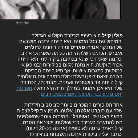
פולין קייל
פולין קייל
היא בעיניי מבקרת הקולנוע הגדולה
והמיתולוגית בכל הזמנים. היא הייתה יריבה מושבעת
של המבקר
אנדרו סאריס
ומורה רוחנית ל
רוג'רט
איברט
. הכתיבה שלה הייתה כל מה שאני הכי אוהב
וכל מה שאני הכי שונא בכתיבה ביקורתית. היא הייתה
אכזרית וקשה, היא נתנה מקום בביקורות (במופגן או
במוסווה) לתגרות אישיות, אך היא הייתה מבריקה
בצורה יוצאת דופן ובעלת יכולת כתיבה וניסוח אלוהית.
קייל הייתה פרובוקטורית ואמנית. מבחינתי, הכתיבה
שלה היא אכן אמנות. במהלך חייה היא ניהלה
מערכות
יחסים מורכבות וטעונות עם במאים רבים
.
אחד הסיפורים המוכרים ביותר סב סביב הידידות
שלה עם
רוברט אלטמן
. אלטמן הזמין את קייל לצפות
בראף-קאט של "
נאשוויל
". המיתוס אומר שהאולפנים
רצו להתערב בעריכה כדי שאלטמן יקצץ את הסרט.
קייל ראתה גרסה לא סופית (ארוכה בכ-20 דקות)
וכתבה עליה ביקורת ארוכה ומשבחת בניו-יורקר.