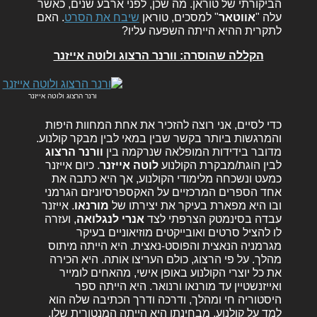
הביקורתי של טוראן. מה שכן, לפני ארבע שנים, כאשר
עלה "
אווטאר
" למסכים, טוראן
שיבח את הסרט
. האם
לתקרית ההיא הייתה השפעה עליו?
הקללה שהוסרה: וורנר הרצוג ולוטה אייזנר
ורנר הרצוג ולוטה אייזנר
כדי לסיים, אני רוצה להזכיר את אחת המחוות היפות
והמרגשות ביותר בקשר שבין במאי לבין מבקר קולנוע.
מדובר בידידות המופלאה שנרקמה בין
וורנר הרצוג
לבין הוגת/מבקרת הקולנוע
לוטה אייזנר
. כיום אייזנר
כמעט ונשכחה מלימודי הקולנוע, אך היא כתבה את
אחד הספרים המרכזיים על האקספרסיוניזם הגרמני
ובו היא מפארת בעיקר את יצירתו של
מורנאו
. אייזנר
עבדה בסינמטק הצרפתי לצד
אנרי לנגלואה
, ועזרה
לו להציל סרטים ואובייקטים מוזיאוניים בעיקר
מגרמניה הנאצית והפוסט-נאצית. היא הייתה מיתוס
מהלך. על פי הרצוג, כולם העריצו אותה. היא הכירה
את כל יוצרי הקולנוע באופן אישי, מהאחים לומייר
ואייזנשטיין עד מורנאו ורנואר. היא הייתה ספר
היסטוריה חי ומהלך, ודרכה ודרך הכתיבה שלה הוא
למד על קולנוע. מבחינתו היא הייתה המנטורית שלו.