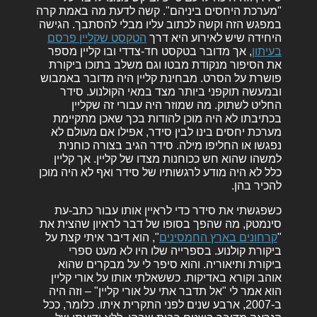
"מערכת היחסים ביניהם". קשה לדעת מה באמת קרה
במפגש הזה וקשה לכתוב עליו מבלי להסתבך. הגישה
היחידה שיש לאירוע היא דרך
הטקסט שקליין פרסם
בעיתון
, אך מדובר בטקסט חד-צדדי ובו קליין מספר
את הסיפור מנקודת מבטו וגם משלב בתוכו ביקורת
פושרת על הסרט. מבחינת קליין היה מדובר באמבוש
ובמעשה תוקפני ביותר מצד במאי הקולנוע. סידר
החליט לשתוק. מה שמוזר היה עבורי זה שקליין
בכתיבתו לא היה מוכן להודות בכך שאכן מתקיימת
מערכת יחסים בינו לבין סידר, אפילו אם מעולם לא
נפגשו או החליפו מילה. סידר הגיב בצורה כוחנית
למשהו שהוא חש ככוחנות מצדו של קליין. אך קליין
כלל לא היה מודע לרגשותיו של סידר ואף לא היה מוכן
להכיר בהן.
כשפגשתי את סידר כדי לראיין אותו עבור כתב-עת
סינמטק, מה שהפך בסופו של דבר לראיון שהצית את
"
קרחונים בארץ החמסינים
", הוא דיבר איתי קצת על
ביקורת קולנוע. בספרייה שלו היו לא מעט ספרי
ביקורת ותיאוריה. והוא סיפר לי על מבקרים שהוא
אוהב וקורא באדיקות. כששאלתי אותו על אורי קליין
הוא אמר לי "אל תדבר אתי על אורי קליין" – וזה היה
ב-2007, ארבע שנים לפני התקרית איתו. כלומר, ככל