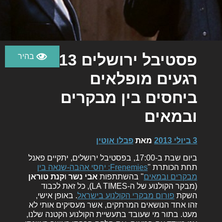
פסטיבל ירושלים 2013:
רגעים מופלאים
ביחסים בין מבקרים
ובמאים
3 ביולי 2013
מאת
פבלו אוטין
ביום שבת ב-17:00, בפסטיבל ירושלים, יתקיים פאנל
תחת הכותרת "
Frenemies: יחסי אהבה-שנאה בין
מבקרים ובמאים
" בהשתתפות
אבי נשר
ו
קנת טוראן
(מבקר הקולנוע של ה-LA TIMES), כל זאת לכבוד
השקת
פורום מבקרי הקולנוע בישראל
. באופן אישי,
זהו אחד הנושאים המרתקים, אשר מעסיקים אותי לא
מעט. בתור מי שעובד בתעשיית הקולנוע הקטנה שלנו,