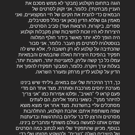
הוגה בתחום הקולנוע (מבקר לא ממש מסכם את
העניין מבחינתי). כלומר, אני זקוק לסרטים של
הבמאים כדי להצית את הקיום של חיי המקצועיים, ואני
מאמין גם שללא הדיון (וכאן אני כולל פסטיבלים,
ספרים, ביקורות, הרצאות ועוד) סביב הסרטים,
היצירות לא היו זוכות לחשיבות שהן מקבלות וקולנוע
היה הופך ללא יותר מאשר בידור חולף המלווה
בנוסטלגיה לסרטים מן העבר. כלומר, אני סבור
שהכתיבה על קולנוע לא רק חשובה לי, אלא שיש לה
תפקיד בהפיכת היצירות האלה שהבמאים והבמאיות
עמלו כל כך קשה עליהן, למעניינות יותר, חשובות יותר,
בעלות ערך ויוקרה. כלומר, המבקר תפקידו להפוך את
הדיון על קולנוע לדיון מרתק ומעורר השראה.
כך, דרך ההיכרות שלי עם במאים, גיליתי שיש בינינו
מערכת יחסים מורכבת וסותרת. מצד אחד הם מדי
פעם קראו לי "האויב", ופלטו אמירות כמו "אני צריך
להיזהר ממך". כשאני נחמד אליהם, הם לעתים
מסתכלים עליי בחשדנות. מצד אחר אני מוצא מוצא
שפה משותפת איתם: אהבת הקולנוע, ההתלהבות
מסרטים והרצון לדבר עליהם בהתרגשות ובדעתנות
שמים אותנו למעשה בעולם משותף ומחברים בינינו.
בנוסף, מכיוון שהתפקיד שלי הוא לכתוב כמה הסרטים
של היוצרים האלה "טובים", ולהשקיע מהזמן שלי כדי