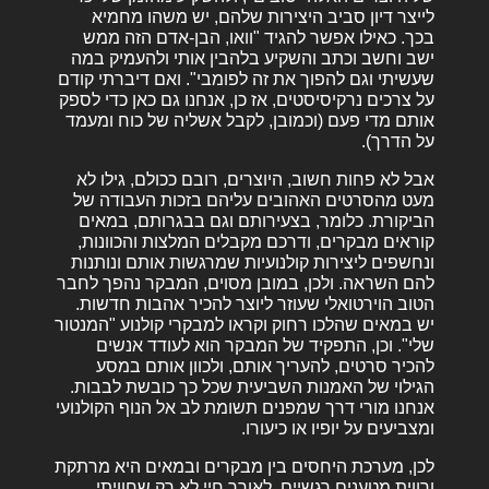
לייצר דיון סביב היצירות שלהם, יש משהו מחמיא
בכך. כאילו אפשר להגיד "וואו, הבן-אדם הזה ממש
ישב וחשב וכתב והשקיע בלהבין אותי ולהעמיק במה
שעשיתי וגם להפוך את זה לפומבי". ואם דיברתי קודם
על צרכים נרקיסיסטים, אז כן, אנחנו גם כאן כדי לספק
אותם מדי פעם (וכמובן, לקבל אשליה של כוח ומעמד
על הדרך).
אבל לא פחות חשוב, היוצרים, רובם ככולם, גילו לא
מעט מהסרטים האהובים עליהם בזכות העבודה של
הביקורת. כלומר, בצעירותם וגם בבגרותם, במאים
קוראים מבקרים, ודרכם מקבלים המלצות והכוונות,
ונחשפים ליצירות קולנועיות שמרגשות אותם ונותנות
להם השראה. ולכן, במובן מסוים, המבקר נהפך לחבר
הטוב הוירטואלי שעוזר ליוצר להכיר אהבות חדשות.
יש במאים שהלכו רחוק וקראו למבקרי קולנוע "המנטור
שלי". וכן, התפקיד של המבקר הוא לעודד אנשים
להכיר סרטים, להעריך אותם, ולכוון אותם במסע
הגילוי של האמנות השביעית שכל כך כובשת לבבות.
אנחנו מורי דרך שמפנים תשומת לב אל הנוף הקולנועי
ומצביעים על יופיו או כיעורו.
לכן, מערכת היחסים בין מבקרים ובמאים היא מרתקת
ורווית מטענים רגשיים. לאורך חיי לא רק שחוויתי