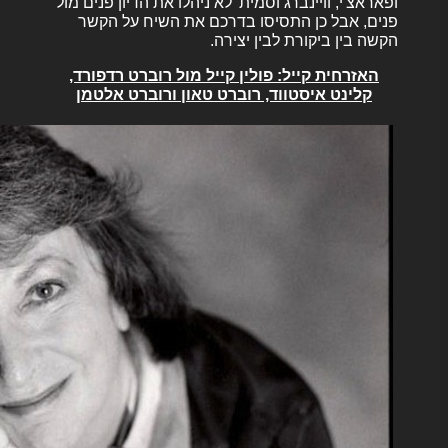
ופאראצ'י, וויינברג וסמית' לא ניהלו את הדיון פנים מול
פנים, אבל כן התסיסו בדרכם את השיח על הקשר
הקשה בין ביקורת לבין יצירה.
האזרחית קייל: פולין קייל מול רוברט רדפורד,
קלינט איסטווד, רוברט טאון ורוברט אלטמן