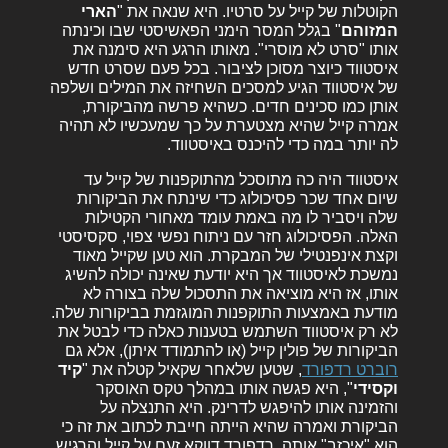
הקוטלות של קייל על סרטיו. היא שנאה את "
הארי
המזוהם
" בגלל המסר הימני הפאשיסטי שבו וכינתה
אותו "סרט לא מוסרי". מאותו הרגע היא סימנה את
איסטווד כיוצר מסוכן לציבור. בכל פעם שסרט חדש
של איסטווד הגיע למסכים השחיזה את המילים ושלפה
אותן כמו סכינים חדים. כשהיא פרשה מהביקורת,
אמרה קייל שהיא מצטערת על כך שמעכשיו לא תהיה
לה יותר במה כדי להיכנס באיסטווד.
איסטווד היה כה מתוסכל מהתוקפנות של קייל עד
שיום אחד שכר פסיכולוג כדי שינתח את הביקורות
שלה ויסביר לו מה באמת עומד מאחורי הקטילות
האלה. הפסיכולוג חזר עם ניתוח נפשי צפוי, סקסיסטי
וקצת אינפנטילי של המבקרת. הוא טען שקייל מאוד
נמשכת לאיסטווד אך היא יודעת שאינה יכולה להשיג
אותו, אז היא מוציאה את התסכול שלה בצורה לא
מודעת באמצעות התוקפנות המוגזמת בביקורות שלה.
לא רק איסטווד השתמש בטענות כאלה כדי לבטל את
הביקורות של פולין קייל (או להתמודד איתן), אלא גם
רוברט רדפורד
, שטען שלאחר שקאיל קטלה את "
קיד
וקסידי
", היא פגשה אותו במהלך טקס האוסקר
והזמינה אותו להיפגש לדרינק. היא התנצלה על
הביקורת ואמרה שהיא הייתה חייבת לכתוב את זה כי
הוא "איכזב" אותה. רדפורד דווקא זעם על קייל והרגיש