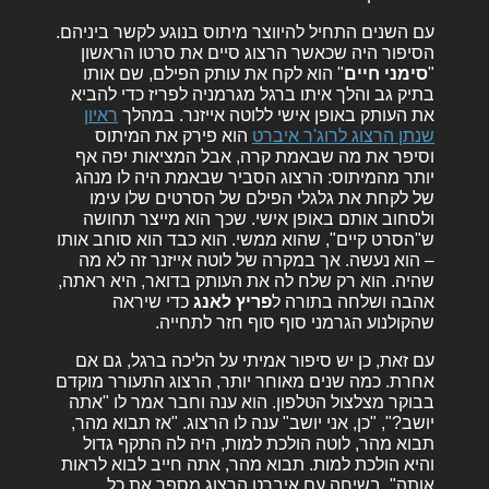
עם השנים התחיל להיווצר מיתוס בנוגע לקשר ביניהם.
הסיפור היה שכאשר הרצוג סיים את סרטו הראשון
"
סימני חיים
" הוא לקח את עותק הפילם, שם אותו
בתיק גב והלך איתו ברגל מגרמניה לפריז כדי להביא
את העותק באופן אישי ללוטה אייזנר. במהלך
ראיון
שנתן הרצוג לרוג'ר איברט
הוא פירק את המיתוס
וסיפר את מה שבאמת קרה, אבל המציאות יפה אף
יותר מהמיתוס: הרצוג הסביר שבאמת היה לו מנהג
של לקחת את גלגלי הפילם של הסרטים שלו עימו
ולסחוב אותם באופן אישי. שכך הוא מייצר תחושה
ש"הסרט קיים", שהוא ממשי. הוא כבד הוא סוחב אותו
– הוא נעשה. אך במקרה של לוטה אייזנר זה לא מה
שהיה. הוא רק שלח לה את העותק בדואר, היא ראתה,
אהבה ושלחה בתורה ל
פריץ לאנג
כדי שיראה
שהקולנוע הגרמני סוף סוף חזר לתחייה.
עם זאת, כן יש סיפור אמיתי על הליכה ברגל, גם אם
אחרת. כמה שנים מאוחר יותר, הרצוג התעורר מוקדם
בבוקר מצלצול הטלפון. הוא ענה וחבר אמר לו "אתה
יושב?", "כן, אני יושב" ענה לו הרצוג. "אז תבוא מהר,
תבוא מהר, לוטה הולכת למות, היה לה התקף גדול
והיא הולכת למות. תבוא מהר, אתה חייב לבוא לראות
אותה". בשיחה עם איברט הרצוג מספר את כל