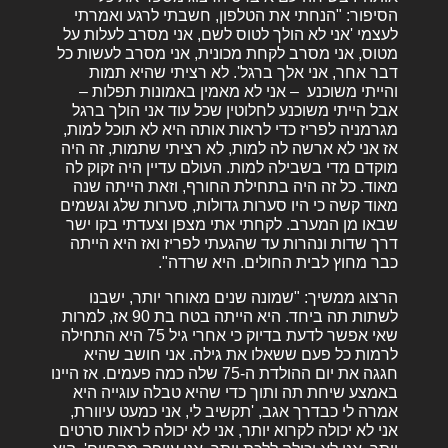
הסיפור: "הנחתי את הטלפון, חשבתי לרגע ואמרתי
לעצמי 'אני לא הולך לטוס לשם, אני מסרב לעלות על
מטוס, אני מסרב לקחת מכונית, אני מסרב לעשות כל
דבר אחר, אני אלך ברגל'. לא רציתי שהיא תמות
והייתי משוכנע – אני לא מאמין באמונות תפלות –
אבל הייתי משוכנע לחלוטין שכל עוד אני הולך ברגל
מגרמניה לפריז כדי לראות אותה היא לא תוכל למות,
אז אני לא ארשה לה למות, לא רציתי שתמות, זה היה
מוקדם מדי בשבילה למות. העולם עדיין היה זקוק לה
מאוד. כל זה היה בתחילת החורף, וזאת הייתה שנה
מאוד קשה כי היו סערות גדולות, סערות שלג וגשמים
שבאו מן המערב. לקחתי אתי מצפן וצעדתי בקו ישר
דרך שדות ונהרות עד שהגעתי לפריז ואז היא הייתה
כבר מחוץ לבית החולים. היא שרדה".
הרצוג ממשיך: "שמונה שנים מאוחר יותר, ישבנו
לשתות תה ביחד. היא הייתה בטח בת 90 אז, למרות
שאי אפשר לדעת בדיוק כי אחרי גיל 75 היא התחילה
לרמות כל פעם ששאלו את גילה. אני חושב שהיא
חגגה את יום ההולדת ה-75 שלה כמה פעמים. אז היינו
באמצע שיחת תה ותוך כדי שהיא טבלה עוגייה היא
אמרה לי כבדרך אגב, 'תקשיב לי, אני כמעט עיוורת,
אני לא יכולה לקרוא יותר, אני לא יכולה לראות סרטים