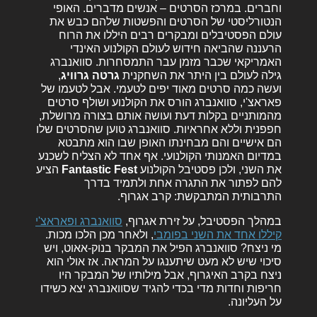
וחברים. במרכז הסרטים – אנשים מדברים. האופי
הנטורליסטי של הסרטים והפשטות שלהם כבש את
עולם הפסטיבלים ומבקרים רבים היללו את הרוח
הרעננה שהביאה חידוש לעולם הקולנוע האינדי
האמריקאי שכבר מזמן עבר התמסחרות. סוואנברג
גילה לעולם בין היתר את השחקנית
גרטה גרוויג
,
ועשה כמה סרטים מאוד יפים לטעמי. אבל לטעמו של
פאראצ'י, סוואנברג הורס את הקולנוע ושולף סרטים
מהמותניים בקלות דעת ועושה אותם בצורה מרושלת,
חפפנית וללא אחראיות. סוואנברג טוען שהסרטים שלו
הם אישיים והם מבחינתו האופן שבו הוא מתבטא
במדיום האמנותי הקולנועי. אף אחד לא הצליח לשכנע
את השני, ולכן פסטיבל הקולנוע
Fantastic Fest
הציע
להם לפתור את התגרה אחת ולתמיד בדרך
התרבותית המתבקשת: קרב אגרוף.
במהלך הפסטיבל, על זירת אגרוף,
סוואנברג ופאראצ'י
קיללו אחד את השני בפומבי
, ולאחר מכן הלכו מכות.
מי ניצח? סוואנברג הפיל את המבקר בנוק-אאוט, ויש
סיכוי שיש לא מעט שיתענגו על המראה. אז אולי הוא
ניצח בקרב האיגרוף, אבל מילותיו של המבקר היו
חריפות וחדות מדי בכדי להגיד שסוואנברג יצא כשידו
על העליונה.