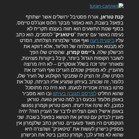
קנת טוראן
, אורח פסטיבל ירושלים אשר ישתתף
בפאנל בשבת, הוא כאמור מבקר הלוס אנג'לס טיימס.
בסוף שנות התשעים הוא חווה בעצמו תקרית לא
נעימה כאשר עם יציאת "
טיטאניק
" למסכים, הוא כתב
עליו
ביקורת רעה
ואף אמר שלמרות הצלחתו, הסרט
לא מבטא את ההצלחה של הוליווד, אלא דווקא את
הכישלון שלה.
ג'יימס קמרון
, שהסרט שלו הפך
לשובר הקופות הגדול ביותר, קיבל ביקורות מצוינות,
ומאוחר יותר זכה בשלל אוסקרים – לא היה מרוצה
מהעניין. לא מספיק שכולם העריכו ואף העריצו את
הסרט שלו, זה הציק לו שמבקר הקולנוע של העיר שלו,
כלומר, זה שכותב בעיתון שמגיע אליו הביתה, קטל את
סרטו בצורה אכזרית לטעמו. הוא היה כה מתוסכל
שהוא החליט
לפרסם תגובה בעיתון
ובו הוא מסביר
באופן מלומד ובכעס רב למה טוראן טועה. טוראן
כמובן, לא שינה את דעתו. האם טוראן וקמרון נפגשו
באופן אישי? האם הצליחו לדבר על העניין הזה? יהיה
מעניין לבדוק עם טוראן את הנושא בפאנל בשבת. שני
הטקסטים היו מאוד פוגעניים. טוראן כתב שלקמרון אין
מספיק כישרון לעשות את "טיטאניק" ושהצרה היא
שהוא לא מודע לכך, וקמרון כמובן ביטל את הכישרון