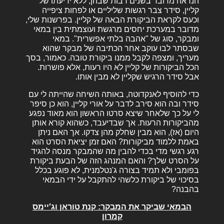
הנראה מדובר בשנים רבות שבהן, ללא ידיעתו של
קליין, סידר צבר רגשות שליליים או לפחות ציפייה
וכעס לקראת הביקורת הבאה של קליין. בפרשנות שלי,
מדובר במערכת יחסים מרגשת ועוצמתית בין במאי
ומבקר, סוג של "אהבה בלתי אפשרית". במאי
שבסתר לבו עוקב אחר הכתיבה של מבקר שהוא
מעריך, ומצפה לקבל ממנו ביקורת טובה. כאמור, בסך
הכל הביקורות של קליין לא היו רעות, אלא פושרות.
אבל סידר הרגיש שקליין לא מבין אותו.
כדי להוסיף לאנקדוטה, באותה השיחה שהייתה לי עם
סידר ובה הוא סירב לדבר על אורי קליין, הוא כן סיפר
לי על כך שלאחר שיצא סרטו הראשון הוא מאוד נפגע
מהביקורות הרעות. אך שבדיעבד, כשהוא קורא אותן
היום (אז), הוא מבין שחלק מהן צדקו. אך האם ניתן
באמת ללמוד מביקורות? האם זמן יציאת הסרט הוא
רגע רגשי מדי בכדי להבין מה שהמבקר מנסה להגיד
על הסרט שלך? והאם המנהג הזה של הבעת ביקורת
בפומבי ולא תמיד בצורה ג'נטלמנית, לא פוגע בכלל
בסיכוי של ביקורת כלשהי להתקבל על ידי הבמאי
בהבנה?
הבמאי שביקר את המבקר: קנת טוראן וג'יימס
קמרון