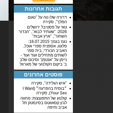
תגובות אחרונות
דרורה שלו נוה
על
"נאום
המלך", סקירה
טאי
על
פסטיבל ירושלים
2026: "שעתיד לבוא", "הכדור
השחור", "ארץ אבות"
נגנז בגנזך 16.07.2015:
פלוטו, אספנית ספרי אוכל,
האביב הכורדי, בית ספר
לשותים מתחילים ועוד ועוד -
ניימן
על
"אנטמן" וסיכום שלב
ב' ביקום הקולנועי של מארוול
פוסטים אחרונים
"איש הגלידה", סקירה
״בוסית בהפרעה״ (I Want
Your Sex), סקירה
קולנוע של התפוצצות: מחווה
לג'ון קסאווטס בסינמטק תל
אביב וחיפה