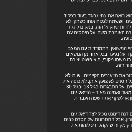
וא רואה את צחי גראד בעוד תפקיד
עים וששמח לגלות אותו כשחקן לא
 להיות שהקהל הזה, במקום להגיד
צירה האומרת משהו על היחסים עם
וגיה.
יי הנישואין והתמודדות עם המצב
וי על נגיעה בכל אחד מן הנושאים
ו משהו מקורי, הוא פשוט יצירה
ור הזה.
ר את הז'אנרים הקיימים. יש בו לא
 הסרט לא צועק אותן, לא כופה את
עצמו. הוא כן מנסה לספר סיפור על אב ובת, על יצירת קשר בין אנשים, על התבגרות בגיל 13 ובגיל 30
וד ואמינה מאוד – הדיאלוגים
ון או לשקף את השפה העברית
דנה דימנט מכיל לצד דיאלוגים
רון. אבל החסרונות של הסרט כבים
רק מקווה שהקהל ידע לזהות את