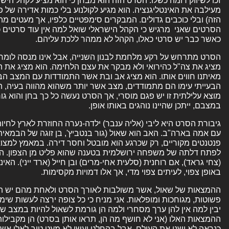
זכו לשיווק דומה כשלו. הסרט הזה הוא מבחן כי הוא מציע לקהל היש
מעילבה את האינטליגנציה. הוא מגיע לקולנוע בלי כמות אדירה של פ
הזה) ובלי כוכבים גדולים. המבקרים סימפטיים כלפיו, אך מעטים מהם
הסרטים שאני מרגיש כי הקהל הישראלי שואל למה אין עוד סרטים כ
כאשר כבר יש סרטי כאלו, הקהל לא ממהר ללכת עליהם.
הסרט מתרחש על רקע מלחמת לבנון השנייה, אבל אינו מנסה לומר
מציג את צה"ל כהירואי ולא מבקר את עצם הלחימה. הוא מציג את ה
מאיתנו חווים אותו. הוא מציג אב ובת אשר התמודדות עם המצב הב
הבעייתי עימו הם מתמודדים, מצב אשר יותר משהוא מהווה בעיה, ה
מוצא עלילתית זו יש פגם מוסרי, אך הסרט נעשה כל כך בחן והוא גו
במצבם, ייתכן שהיינו נוהגים באותו אופן.
גיבורת הסרט היא ליבי (אליה ענבר) ילדה-נערה החוזרת לארץ לחיו
עם אמה בארה"ב. האב הוא שאול (גור בנטביץ', בן זוגה של הבמא
פנטנטים מקוריים, רק שכרגע הוא מובטל וחסר דירה. במאמץ למצוא מ
לפתח דלתה של משפחה ירושלמית בטענה שהוא פליט מן הצפון. 
(צחי גראד), אם רוחנית (סלעית אחי-מרים) ובן חייל (ארד ייני). הא
באופן צפוי, לעיתים צפוי מדי, אך אלו דמויות מקסימות.
ההמצאות של שאול, אשר משולבות לאורך הסרט ולאחת מהם יש תפק
פשוטות, מגוחכות ומופלאות. אני מניח כי כל צופה ירצה לעשות שי
יבין למה אין להן ערך מסחרי ולמה הן גורמת לשאול להיות במצב ש
ההמצאות האלו (אני לא חושף מה הן, תראו אותן בסרט) הן מקבילות
כנראה לא ישנו את העולם, אבל בהחלט יעשו לא מעט טוב לאלו אשר 