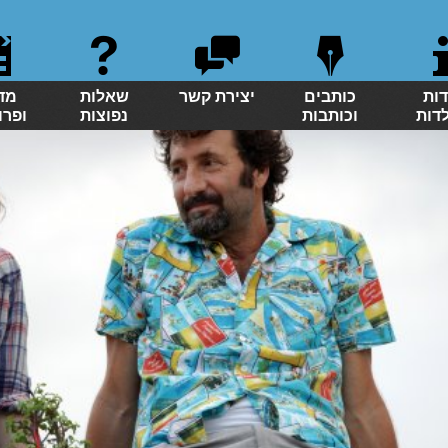
דות
כותבים
יצירת קשר
שאלות
מד
לדות
וכותבות
נפוצות
ופרו