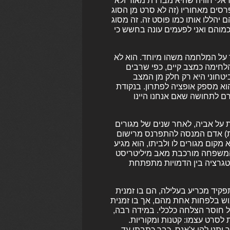
ראלי חוויה שהיא מבדרת מאוד ולא
רסים מאחוריו (זה לא סרט מן הסוג
 יהללו אותו כמו פוסט זה. זה מסוג
מוהם ואני לפעמים עונה בחשש כי
 על המלחמה משהו מיוחד. הוא לא
לחימה כמצב קיים, כפי שרבים
יטחוני היא רק חלק מן המצב
וא מספק אופציה לפתרון. בנקודת
רם לתחושה שאם אנחנו היינו
ת על אביה, לאחר שנים של מגורים
ית) אדם המנסה להתפרנס מרישום
קום מגורים לו ולביתו, הוא מגיע
המשפחה מורכבת מאב מיליטריסט
ינטגרציה בין הדמויות מתפתחת
יד מכריע בעלילה, הם בו זמנית
מוש בלפחות אחת מהם, אך בו זמנית
ל חוסר הצלחה כלכלי. במידה רבה,
 לסרט עצמו: קטנות ומקוריות.
יתנו להן צ'אנס. כבר כתבתי עד