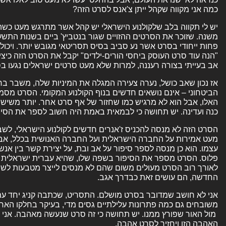
כמה אני מקווה שקהל ייתן צ'אנס לסרט הזה?
יש לי תקווה בלב שלקולנוע הישראלי יש קהל אשר מתרגש מעט כשה
משנה. שזוכר את הסרטים ההזויים שגור בנטביץ' ביים בשנות התש
פחות ייחודי בסרט אשר נע סביב בסיס תסריטאי מגובש יותר. ויכול
"הנה עוד סרט העוסק ביחסי הורים-ילדים" יקבל את הסרט הזה כי
אב בעייתי בצורה רעננה, למרות שלא מעט סרטים ישראלים נגעו בס
אז נכון שאב כושל, נערה צעירה המגלה את המיניות שלה, משבר בח
הביטחוני – אינם נושאים חדשים בנוף הקולנוע המקומי. הסרט מסמן 
האלו, אבל הוא לא מרגיש כמו שחזור של אף סרט אחר. יותר משיש ב
כנה ועדינה. יש תחושה כי לבמאית באמת היה חשוב לספר את הסיפ
הסרט הזה לא מנסה להכניס ז'אנרים חדשים לקולנוע הישראלי, לשבו
מעט אמירות על החברה הישראלית ועל החברה האנושית בכלל, אבל
פלוס. הסרט מספר את הסיפור בשפה שלו, שהיא עברית ישראלית מא
לאורך רוב הסרט מעולים משום שהם לא מנסים לייצר מטבעות לש
החדשה, הם עושים זאת כבדרך אגב.
אני לא חושב שמדובר בסרט מושלם. התסריט, שכתבה קניג יחד עם 
משובחים גם כמה פתרונות עלילתיים גסים מדי, בעיקר בחלקו האח
מול האור שפורץ ממנו. יש תחושה כי זה סרט שנעשה מאהבה. אני 
האהבה הזו ויחזיר לסרט אהבה.