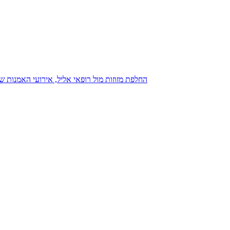
נגנז בגנזך 20.08.2015: כנס D23, החלפת מזוזות מול רופאי אליל