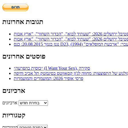
תגובות אחרונות
ר: "ארבעת המופלאים" (1994)
פוסטים אחרונים
״בוסית בהפרעה״ (I Want Your Sex), סקירה
ולנוע של התפוצצות: מחווה לג'ון קסאווטס בסינמטק תל אביב וחיפה
פרסי אופיר 2026: המועמדים והמועמדות
ארכיונים
ארכיונים
קטגוריות
קטגוריות