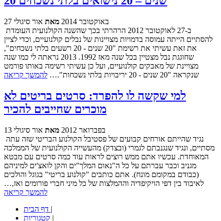
20 שנים – 20 נישואים בלתי נשכחים
27 באוקטובר 2014
מאת
אור סיגולי
ב-27 לאוקטובר 2012 הרהרתי בכך שהשנה הקולנועית העומדת
להסתיים הייתה עמוסה בדמויות מצויינות של נבלים קולנועיים, וכדי לציין
את זאת עשיתי את רשימת "20 שנים - 20 רשעים בלתי נשכחים",
שחוגגת נבל מצטיין בכל שנה מאז 1992. 2013 נראתה לי כמו שנה
מצויינת של מאבקים קולנועיים, ועל כן עשיתי רשימה באותו פורמט
שנקראה "20 שנים - 20 יריבויות בלתי נשכחות".…
להמשך קריאה
למי שקשה לו להפרד: סרטים בריטים לא
מוכרים שחייבים להכיר
13 בפברואר 2012
מאת
אור סיגולי
נגיד שהייתם אורחים קבועים של פסטיבל הקולנוע הבריטי שזה עתה
מסתיים, ונגיד שנגנבתם לגמרי (ובצדק) מהעשייה הקולנועית של הממלכה
המאוחדת. עכשיו אתם ממש רוצים לראות עוד כמה סרטים עם מבטא
מגניב וכבר עברתם על כל ה"נאום המלך"ים והקן לואצ'ים למיניהם
(כבודם במקומם מונח). אתם כותבים "קולנוע בריטי" בגוגל והולכים
לאיבוד בין דפי הויקיפדיה וההמלצות של כל מיני חברי פורומים ואז,…
להמשך קריאה
|
דף הבית
|
קטגוריות