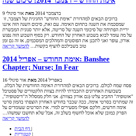
אימת החודש – דצמבר 2014: סיכום שנה
9 בדצמבר 2014
מאת
אור סיגולי
ברוכים הבאים למהדורת "אימת החודש" החגיגית של דצמבר, זו
שמסכמת את השנה בתחום האימה. עם זאת, סיכום השנה הזה איננו
יריית הפתיחה של סיכומי השנה של סריטה, אלא יותר סנונית המבשרת
על מה עומד לבוא בשבוע האחרון של החודש. רק בסוף השבוע הזה נפגש
אורון, עופר ואני לתכנן את הפוסטים והמהלכים המסכמים, אז זה גם זמן
טוב בשבילכם להציף בקשות…
להמשך קריאה
אימת החודש – אפריל 2014: Banshee
Chapter; Nurse; In Fear
16 באפריל 2014
מאת
אור סיגולי
פסח שמח לכולם. ברוכים הבאים למהדורת האימה החודשית של הבלוג.
בשבועות האחרונים התכבדתי להיות בצוות הלקטורים של פסטיבל
"אוטופיה" החביב עלינו (גם אורון בצוות). אני חלק ממסלול ה"דיסטופיה",
זה שמתרכז בסרטי אימה, ככה שכבר בחודש האחרון הוצפתי בהמון סרטי
אימה חדשים, חלקם אפילו מסעירים למדי. את הסרטים שעומדים על
הפרק כמובן שלא אוכל לחשוף בשלב זה, אבל שלא תחשבו שמשהו…
להמשך קריאה
|
דף הבית
|
קטגוריות