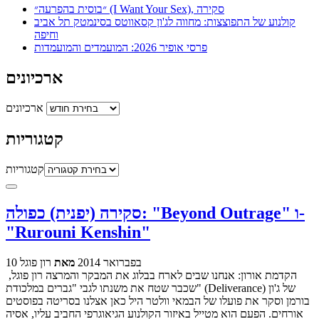
״בוסית בהפרעה״ (I Want Your Sex), סקירה
קולנוע של התפוצצות: מחווה לג'ון קסאווטס בסינמטק תל אביב
וחיפה
פרסי אופיר 2026: המועמדים והמועמדות
ארכיונים
ארכיונים
קטגוריות
קטגוריות
סקירה (יפנית) כפולה: "Beyond Outrage" ו-
"Rurouni Kenshin"
10 בפברואר 2014
מאת
רון פוגל
הקדמת אורון: אנחנו שבים לארח בבלוג את המבקר והמרצה רון פוגל,
שכבר שטח את משנתו לגבי "גברים במלכודת" (Deliverance) של ג'ון
בורמן וסקר את פועלו של הבמאי וולטר היל כאן אצלנו בסריטה בפוסטים
אורחים. הפעם הוא מטייל באיזור הקולנוע הגיאוגרפי החביב עליו, אסיה