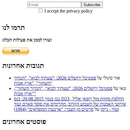
I accept the privacy policy
תרמו לנו
ועזרו לממן את פעילות הבלוג
תגובות אחרונות
אור סיגולי
על
פסטיבל ירושלים 2026: "שעתיד לבוא", "הכדור
השחור", "ארץ אבות"
טאי
על
פסטיבל ירושלים 2026: "שעתיד לבוא", "הכדור השחור",
"ארץ אבות"
נגנז בגנזך 20.08.2015: כנס D23, החלפת מזוזות מול רופאי אליל,
אירועי האמנות של השבוע הקרוב, מחרימים את סופר פארם ועוד
ועוד - ניימן
על
סרטים מן העבר: "ארבעת המופלאים" (1994)
פוסטים אחרונים