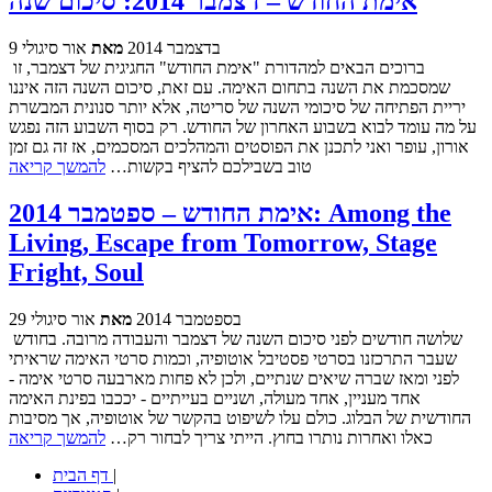
אימת החודש – דצמבר 2014: סיכום שנה
9 בדצמבר 2014
מאת
אור סיגולי
ברוכים הבאים למהדורת "אימת החודש" החגיגית של דצמבר, זו
שמסכמת את השנה בתחום האימה. עם זאת, סיכום השנה הזה איננו
יריית הפתיחה של סיכומי השנה של סריטה, אלא יותר סנונית המבשרת
על מה עומד לבוא בשבוע האחרון של החודש. רק בסוף השבוע הזה נפגש
אורון, עופר ואני לתכנן את הפוסטים והמהלכים המסכמים, אז זה גם זמן
טוב בשבילכם להציף בקשות…
להמשך קריאה
אימת החודש – ספטמבר 2014: Among the
Living, Escape from Tomorrow, Stage
Fright, Soul
29 בספטמבר 2014
מאת
אור סיגולי
שלושה חודשים לפני סיכום השנה של דצמבר והעבודה מרובה. בחודש
שעבר התרכזנו בסרטי פסטיבל אוטופיה, וכמות סרטי האימה שראיתי
לפני ומאז שברה שיאים שנתיים, ולכן לא פחות מארבעה סרטי אימה -
אחד מעניין, אחד מעולה, ושניים בעייתיים - יככבו בפינת האימה
החודשית של הבלוג. כולם עלו לשיפוט בהקשר של אוטופיה, אך מסיבות
כאלו ואחרות נותרו בחוץ. הייתי צריך לבחור רק…
להמשך קריאה
|
דף הבית