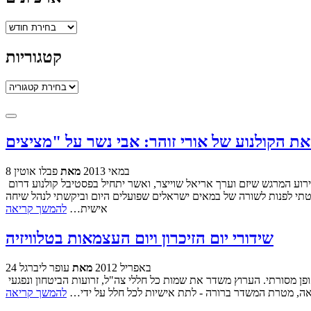
ארכיונים
קטגוריות
קטגוריות
8 במאי 2013
מאת
פבלו אוטין
הקדמה: בחודש יוני תיערך רטרוספקטיבה מלאה של סרטי אורי זוהר, אחד היוצרים החשובים, המוכשרים והאהובים של הקולנוע שלנו. לקראת האירוע המרגש שיזם וערך אריאל שוייצר, ואשר יתחיל בפסטיבל קולנוע דרום
תי לפנות לשורה של במאים ישראלים שפועלים היום וביקשתי לנהל שיחה
אישית…
להמשך קריאה
שידורי יום הזיכרון ויום העצמאות בטלוויזיה
24 באפריל 2012
מאת
עופר ליברגל
המשדר המייצג ביותר עבורי את יום הזיכרון ואת ההבדל ביחס של החברה הישראלית בינו לבין יום השואה, משודר דווקא בערוץ 33, בכל שנה באופן מסורתי. הערוץ משדר את שמות כל חללי צה"ל, זרועות הביטחון ונפגעי
ואה, מטרת המשדר ברורה - לתת אישיות לכל חלל על ידי…
להמשך קריאה