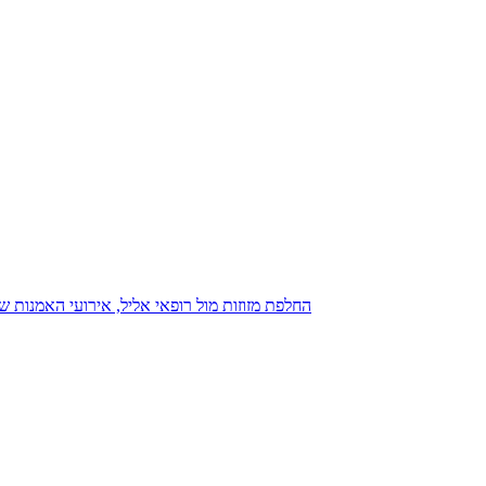
נגנז בגנזך 20.08.2015: כנס D23, החלפת מזוזות מול רופאי אליל