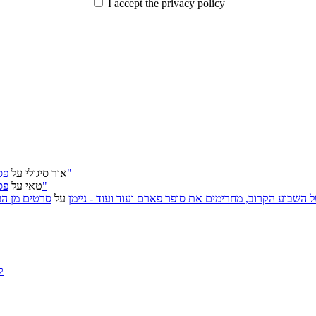
I accept the privacy policy
פסטיבל ירושלים 2026: "שעתיד לבוא", "הכדור השחור", "ארץ אבות"
אור סיגולי
על
פסטיבל ירושלים 2026: "שעתיד לבוא", "הכדור השחור", "ארץ אבות"
טאי
על
, אירועי האמנות של השבוע הקרוב, מחרימים את סופר פארם ועוד ועוד - ניימן
על
סרטים מן העב
ק