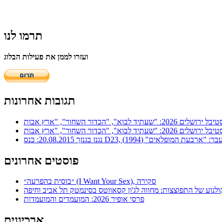
תרמו לנו
ועזרו לממן את פעילות הבלוג
תגובות אחרונות
ר: "ארבעת המופלאים" (1994)
פוסטים אחרונים
״בוסית בהפרעה״ (I Want Your Sex), סקירה
ולנוע של התפוצצות: מחווה לג'ון קסאווטס בסינמטק תל אביב וחיפה
פרסי אופיר 2026: המועמדים והמועמדות
ארכיונים