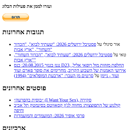
ועזרו לממן את פעילות הבלוג
תגובות אחרונות
אור סיגולי
על
פסטיבל ירושלים 2026: "שעתיד לבוא", "הכדור
השחור", "ארץ אבות"
טאי
על
פסטיבל ירושלים 2026: "שעתיד לבוא", "הכדור השחור",
"ארץ אבות"
נגנז בגנזך 20.08.2015: כנס D23, החלפת מזוזות מול רופאי אליל,
אירועי האמנות של השבוע הקרוב, מחרימים את סופר פארם ועוד
ועוד - ניימן
על
סרטים מן העבר: "ארבעת המופלאים" (1994)
פוסטים אחרונים
״בוסית בהפרעה״ (I Want Your Sex), סקירה
קולנוע של התפוצצות: מחווה לג'ון קסאווטס בסינמטק תל אביב
וחיפה
פרסי אופיר 2026: המועמדים והמועמדות
ארכיונים