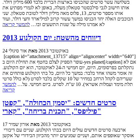
בשלושה עשר סרטים שהכניסו בארצות הברית בלבד 600 מיליון דולר.
אותו חישוב לגבי סילבסטר סטאלון מעלה, באופן לא לגמרי מפתיע את
אותו מספר סרטים, 13, פלוס מאה מיליון דולר לטובת סטאלון. שני
הכוכבים האלה יחד הכניסו במשך עשור קרוב למיליארד וחצי דולר, ועוד
לא אמרנו מילה על שנות התשעים ובו…
להמשך קריאה
דיווחים מהשטח: יום הקולנוע 2013
24 באוקטובר 2013
מאת
אור סיגולי
[caption id="attachment_13715" align="aligncenter" width="640"]
עופר הספיק לצלם בחטף את תחילת היום ב-yes planet[/caption] אם לא
נתקלתם בפרסומים, היום, יום חמישי ה-24 לאוקטובר, הוא יום הקולנוע.
זה אומר משהו אחד בלבד: במשך כל היום, כל בתי הקולנוע פותחים את
שעריהם לקהל הרחב במחיר של 10 שקלים בלבד לסרט (לא כולל סרטי
תלת מימד ועמלות אשראי). 10 ש"ח. לסרט. ביום חמישי. על…
להמשך
קריאה
סרטים חדשים: "יסמין הכחולה", "קפטן
פיליפס", "תכנית בריחה", "קארי"
17 באוקטובר 2013
מאת
אורון שמיר
ארבעה סרטים חדשים עולים היום בבתי הקולנוע. שניים עם דיבורי
אוסקר שאופפים אותם, ושניים שמגיעים יותר מהכיוון הבידורי של אקשן