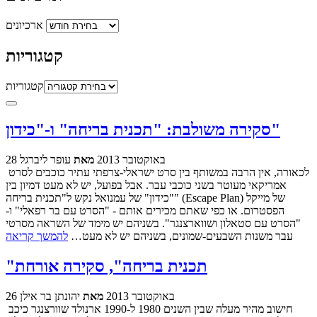
ארכיונים
קטגוריות
קטגוריות
סקירה משולבת: "תכנית בריחה" ו-"כידון"
28 באוקטובר 2013
מאת
עופר ליברגל
לכאורה, אין הרבה במשותף בין סרט ישראלי-צרפתי עתיר כוכבים לסרט
אמריקאי מעוטר בשני כוכבי עבר. אבל בפועל, יש לא מעט דמיון בין
"כידון" של עמנואל נקש ל"תכנית בריחה" (Escape Plan) של מייקל
הפסטרום. או כפי שאתם מכירים אותם - "הסרט עם בר רפאלי" ו-
"הסרט עם סטאלון ושווארצנגר". בשניהם יש מימד של השראה מסרטי
עבר משנות השבעים-שמונים, בשניהם יש לא מעט…
להמשך קריאה
"תכנית בריחה", סקירה אורחת
26 באוקטובר 2013
מאת
יהונתן בר אילן
חישוב מהיר מעלה שבין השנים 1980 ל-1990 ארנולד שוורצנגר כיכב