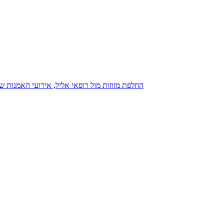
נגנז בגנזך 20.08.2015: כנס D23, החלפת מזוזות מול רופאי אליל