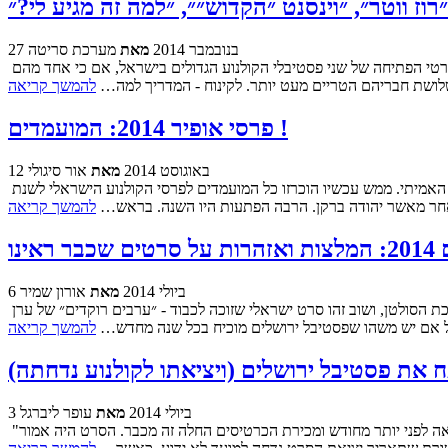
ז ווטר״, ״וינסנט ״הקדוש״״, ״למה זה מגיע לי?״
27 בנובמבר 2014
מאת
מערכת סריטה
חמישה סרטים חדשים עולים השבוע לאקרנים בבתי הקולנוע, ולפחות שניים מהם מאתגרים את המושג ״חדשים״. זאת משום ששניהם כבר היו שני סרטי הפתיחה של שני פסטיבלי הקולנוע הגדולים בישראל, אם כי אחד מהם
שלושת חבריהם הטריים מעט יותר. לקינוח - המדריך למה…
להמשך קריאה
פרסי אופיר 2014: המועמדים !
12 באוגוסט 2014
מאת
אור סיגולי
אחרי שפתחנו את העונה, אחרי שדיברנו על האנדרדוגים המשמעותיים, ואחרי שהרכבנו לעצמינו את פרסי האופיר הפרטיים שלנו - הגיע הזמן למשחק האמיתי. ממש עכשיו הוכרזו כל המועמדים לפרסי הקולנוע הישראלי לשנת
להמשך קריאה
אינו
6 ביולי 2014
מאת
אורון שמיר
בסוף השבוע הקרוב, כבר בערב יום חמישי (10.7) ליתר דיוק, ייפתח זו הפעם ה-31 פסטיבל הקולנוע של ירושלים. זה יקרה בהקרנה המסורתית בבריכת הסולטן, ושוב זהו סרט ישראלי שזוכה לכבוד - ״ערבים רוקדים״ של ערן
בל אם יש משהו שפסטיבל ירושלים מוכיח בכל שנה מחדש…
להמשך קריאה
את פסטיבל ירושלים (ויציאתו לקולנוע נדחתה)
3 ביולי 2014
מאת
עופר ליברגל
"ערבים רוקדים", סרטו של הבמאי ערן ריקליס על פי תסריט של הסופר סייד קשוע, יהיה סרט הפתיחה של פסטיבל ירושלים 2014. הודעה על כך יצאה לפני יותר מחודש ומכירת הכרטיסים החלה זה מכבר. הסרט היה אמור