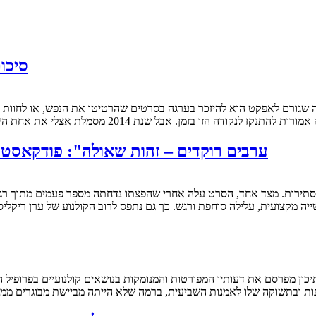
סיכום 2014: הניצחונות וההפסדים ש
 אבל שנת 2014 מסמלת אצלי את אחת השנים הרגועות שהיו לי כצופה וכמבקר קולנוע. מעט מאוד…
"ערבים רוקדים – זהות שאולה": פודקאסט ש
ה מקצועית, עלילה סוחפת ורגש. כך גם נתפס לרוב הקולנוע של ערן ריקלי
וקה שלו לאמנות השביעית, ברמה שלא הייתה מביישת מבוגרים ממנו, וכל זאת עוד לפני ש