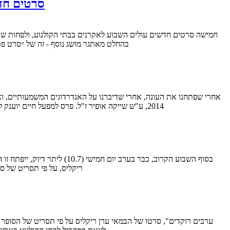
סרטים חדש
בהחלט מאתגר מושג נוסף - זה של ״סרט פת
2014, ע"ש שייקה אופיר ז"ל. פרס למפעל חיים יוענק לשחקן, במאי, מפיק, תסריטאי ואושיית הקאלט של הקולנוע הישראלי - לא אחר מאשר יהודה ברקן. הרבה הפתעות היו השנה. בראש…
ריקליס, על פי תסריט של 