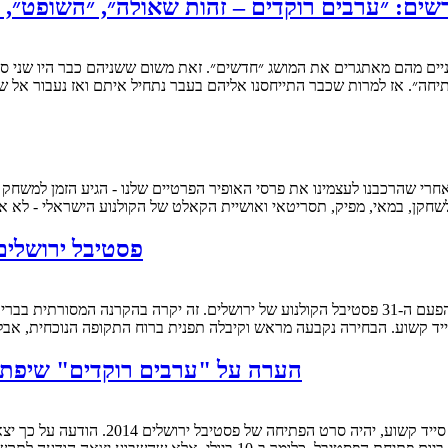
ים: ״ערבים רוקדים – זהות שאולה״, ״השופט״, ״רו
יחה״. אז למרות שכבר התייחסנו אליהם בעבר נתחיל איתם ואז נעבור אל 
פסטיבל ירושלים 2014: המלצות ואזהרות על סרטים שכבר ר
סייד קשוע. הבחירה נקבעה מראש וקיבלה תפנית ברוח התקופה הנוכחית, א
הערה על "ערבים רוקדים" שיפתח 