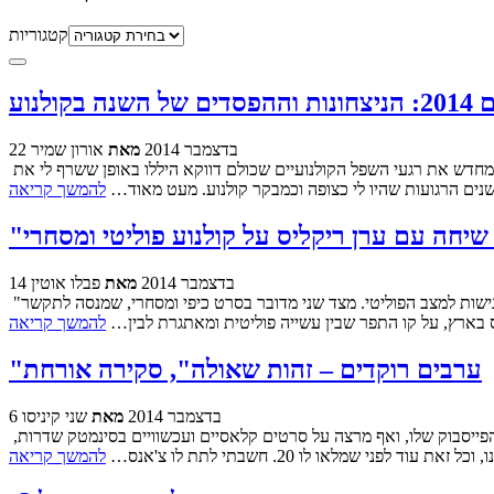
קטגוריות
ל השנה בקולנוע
22 בדצמבר 2014
מאת
אורון שמיר
בדרך כלל סיכומי שנה מביאים איתם סערת רגשות אמיתית. בין אם מה שגורם לאפקט הוא להיזכר בערגה בסרטים שהרטיטו את הנפש, או לחוות מחדש את רגעי השפל הקולנועיים שכולם דווקא היללו באופן ששרף לי את
להמשך קריאה
יחה עם ערן ריקליס על קולנוע פוליטי ומסחרי
14 בדצמבר 2014
מאת
פבלו אוטין
"ערבים רוקדים - זהות שאולה" מוקרן כרגע בבתי הקולנוע ומעורר לא מעט סתירות. מצד אחד, הסרט עלה אחרי שהפצתו נדחתה מספר פעמים מתוך רגישות למצב הפוליטי. מצד שני מדובר בסרט כיפי ומסחרי, שמנסה לתקשר
ס בארץ, על קו התפר שבין עשייה פוליטית ומאתגרת לבין…
להמשך קריאה
"ערבים רוקדים – זהות שאולה", סקירה אורחת
6 בדצמבר 2014
מאת
שני קיניסו
הקדמת אורון: את הסקירה הבאה כתב שני קיניסו, שמאז היותו תלמיד תיכון מפרסם את דעותיו המפורטות והמנומקות בנושאים קולנועיים בפרופיל הפייסבוק שלו, ואף מרצה על סרטים קלאסיים ועכשוויים בסינמטק שדרות,
מלאו לו 20. חשבתי לתת לו צ'אנס…
להמשך קריאה