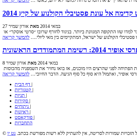
להמשך קריאה
קדימה אל עונת פסטיבלי הקולנוע של קיץ 2014
27 במאי 2014
מאת
אורון שמיר
הקיץ נחשב בדרך כלל לתקופה חד-גונית מבחינת היצע קולנועי, אבל מי שמתעניינת או מתעניין, וגם הקוראים והקוראות הוותיקים יותר של הבלוג, כבר למדו שזו התקופה המגוונת ביותר. בניגוד לחורף שרובו ״סרטי אוסקר״ או
 פסטיבלי הקולנוע של ישראל, המתקיימים בין מאי ליולי.…
להמשך קריאה
 אופיר 2014: רשימת המתמודדים הראשונית
8 במאי 2014
מאת
אורון שמיר
ראשית, התנצלות כללית, בפני האקדמיה והקוראים והקוראות של הבלוג כאחד, על הפרסום המוקדם מדי של הפוסט הזה. עקב אי הבנה נורתה יריית הפתיחה לפני שהרצים היו מוכנים, אז בואו נחזיר את השמפניה מהכוסות
סי אופיר, ואתמול היא סוף כל סוף הגיעה. הדבר החיובי…
להמשך קריאה
|
דף הבית
|
קטגוריות
|
תגיות
|
סקירות
|
ניתוחים
|
ראיונות
|
פודקאסט
התחברות
כל הזכויות שמורות לסריטה, אין להעתיק ללא רשות מפורשת בכתב.
נט יו