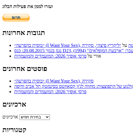
ועזרו לממן את פעילות הבלוג
תגובות אחרונות
 | סריטה
על
״ליקריץ פיצה״, סקירה
ר: "ארבעת המופלאים" (1994)
אורי
על
פרסי אופיר 2026: המועמדים והמועמדות
פוסטים אחרונים
״בוסית בהפרעה״ (I Want Your Sex), סקירה
ולנוע של התפוצצות: מחווה לג'ון קסאווטס בסינמטק תל אביב וחיפה
פרסי אופיר 2026: המועמדים והמועמדות
ארכיונים
ארכיונים
קטגוריות