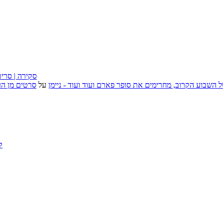
״בוסית בהפרעה״ (I Want Your Sex), סקירה
, אירועי האמנות של השבוע הקרוב, מחרימים את סופר פארם ועוד ועוד - ניימן
על
סרטים מן העב
ק