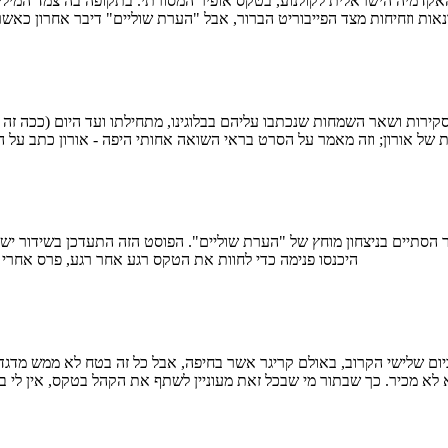
פייבוריט הברור, אבל "הערת שוליים" דיבר אחרון כאשר גרף 9 פרסי אופיר, ביניהם לסרט, הבימוי, התסרי
 של אורון; וזה מאמר על הסרט בראי השואה אחותי היפה - אורון כתב על 
היכנסו פנימה כדי לחוות את הטקס רגע אחר רגע, פרס אחרי 
לא מכיר. כך שבתור מי שבכל זאת מעוניין לשתף את הקהל בטקס, אין לי 