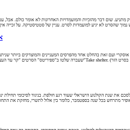
 נמוך שהסרט לא יגיע למועמדות לסרט. עניין של סטטיסטיקה. על זכייה אין
אוסקר 
שעברה שלטו ב"ספיריטס" הסרטים "קר עד העצם"' "הילדים בסדר" ו"ברבור שחור". השנה
 את שנת הקולנוע הישראלי שעוד רגע חולפת. בניגוד לסיכומי תחילת ינואר
אופיר מתרחש בכל שנה בספטמבר, כלומר בין אלול לתשרי, מחזקת את הת