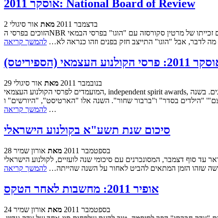
אוסקר 2011: National Board of Review
2 בדצמבר 2011
מאת
אור סיגולי
הזוכים בפרסי הNBR הוכרזו אתמול בלילה, שעון ישראל. אך לפי המנגינה החביבה עלי: המשחק רק מתניע. שום דבר מהזכיות והמועמדויות האחרונות לא אומר כולם. אבל, עם זכייתו של מרטין סקורסזה עם "הוגו" בפרסי הבמאי
 מה לדבר, אבל "הוגו" התייצב חזק בפנים וזהו כנראה לא…
להמשך קריאה
2011: פרסי הקולנוע העצמאי (הספיריטס)
29 בנובמבר 2011
מאת
אור סיגולי
המועמדים לפרסי הקולנוע העצמאי, independent spirit awards, להן: הספיריטס, הם עוד פרס שהוא למעשה די נטול חשיבות בקונטקסט אוסקרי ועם זאת בהחלט אחד מהפרסים המעניינים והמוצדקים ביותר שניתנים. בשנה
 אלו "הארטיסט", "היורשים" ו"Take shelter. חדשות נפלאות הן מועמדותו של יוסף סידר בקטגוריית התסריט (אם כי לא בסרט הזר)
…
להמשך קריאה
סיכום שנת תשע"א בקולנוע הישראלי
28 בספטמבר 2011
מאת
אורון שמיר
 עד סוף דצמבר, המסונכרנים עם סיכומי שנה לועזיים, לקולנוע הישראלי
חושה שזהו הזמן המתאים להביט לאחור על השנה שהייתה…
להמשך קריאה
אופיר 2011: מחשבות לאחר הטקס
24 בספטמבר 2011
מאת
אורון שמיר