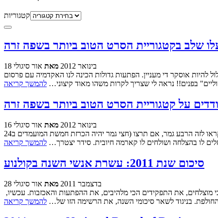
קטגוריות
18 בינואר 2012
מאת
אור סיגולי
ל להיות אוסקר די מעניין. הפתעות גדולות הכינה לנו האקדמיה עם פרסום
ליים" בפנים!! נראה לי שצריך לקרות משהו מאוד קיצוני…
להמשך קריאה
16 בינואר 2012
מאת
אור סיגולי
ב18 לינואר, יוכרזו 9 הסרטים שיעלו לשלב מוקדמות בקטגוריית הסרט הטוב ביותר בשפה זרה לאוסקר הקרוב (או בשמו הידוע: פרס הסרט הזר). קראו לזה הרבע גמר, אם תרצו (חצי גמר יהיה הכרזת חמשת המועמדים ב24
אחלים לו בהצלחה ושולחים לו קארמה חיובית. סידר יצטרך…
להמשך קריאה
סיכום שנת 2011: עשרת אנשי השנה בקולנוע
28 בדצמבר 2011
מאת
אור סיגולי
סיכום שנה, בקולנוע ובכלל, זה לא דבר פשוט. בשבוע האחרון תקפנו כל אחד בנפרד את הסרטים הכי טובים, את הסרטים הכי גרועים, את הרגעים הכי מוצלחים, את התפקידים הכי מלהיבים, את ההפתעות והאכזבות. עכשיו,
 החולפת. בניגוד לשאר סיכומי השנה, את הרשימה הזו של…
להמשך קריאה