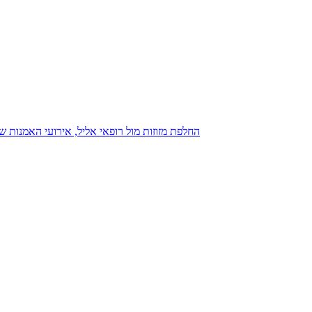
נגנז בגנזך 20.08.2015: כנס D23, החלפת מזוזות מול רופאי אליל