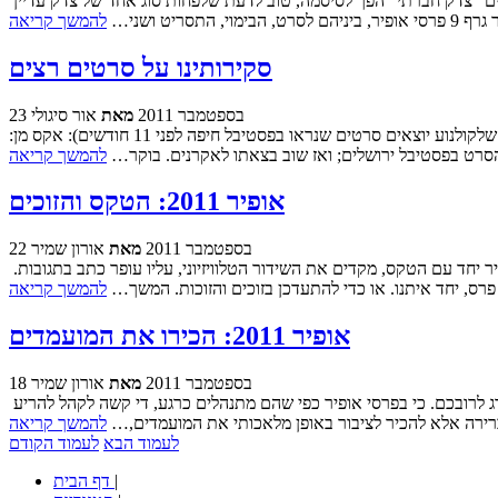
הצדק נעשה. זו התחושה המסכמת עימה הסתיימו שלשום חלוקת פרסי האקדמיה הישראלית לקולנוע, בטקס אופיר המסורתי. בתקופה בה צמד המילים "צדק חברתי" הפך לסיסמה, טוב לדעת שלפחות סוג אחד של צדק עדיין
ט ושני…
להמשך קריאה
סקירותינו על סרטים רצים
23 בספטמבר 2011
מאת
אור סיגולי
לנוחיות קוראינו - רשימה של הסרטים המוצגים כעת בקולנוע עם לינקים לסקירות ושאר השמחות שנכתבו עליהם בבלוגינו, מתחילתו ועד היום (ככה זה שלקולנוע יוצאים סרטים שנראו בפסטיבל חיפה לפני 11 חודשים): אקס מן:
הסרט בפסטיבל ירושלים; ואז שוב בצאתו לאקרנים. בוקר…
להמשך קריאה
אופיר 2011: הטקס והזוכים
22 בספטמבר 2011
מאת
אורון שמיר
אור ואני היינו באולם קריגר אשר בחיפה, בטקס פרסי אופיר ה-22 אשר הסתיים בניצחון מוחץ של "הערת שוליים". הפוסט הזה התעדכן בשידור ישיר יחד עם הטקס, מקדים את השידור הטלוויזיוני, עליו עופר כתב בתגובות.
פרס, יחד איתנו. או כדי להתעדכן בזוכים והזוכות. המשך…
להמשך קריאה
אופיר 2011: הכירו את המועמדים
18 בספטמבר 2011
מאת
אורון שמיר
ביום שלישי שעבר ננעלה ההצבעה לפרסי אופיר 2011. הטקס ייערך ביום שלישי הקרוב, באולם קריגר אשר בחיפה, אבל כל זה בטח לא ממש מדגדג לרובכם. כי בפרסי אופיר כפי שהם מתנהלים כרגע, די קשה לקהל להריע
ברירה אלא להכיר לציבור באופן מלאכותי את המועמדים,…
להמשך קריאה
לעמוד הבא
לעמוד הקודם
|
דף הבית