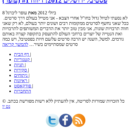
פסטיבל ירושלים 2012: דיווח #1 (עופר)
8 ביולי 2012
מאת
עופר ליברגל
לא נסעתי לטיול גדול בחו"ל אחרי הצבא - אני מטייל בעולם דרך סרטים.
ככל שאני נחשף לסרטים ממקומות רבים ושונים יותר בעולם, לא רק שאני
חווה תרבויות שונות, אני מבין טוב יותר את הדברים המשותפים לתרבויות
ואת הנטייה של יוצרים ברחבי העולם להתעסק בתקופה קצרה באותם
גורמים. למשל, השנה יש הרבה סרטים על/עם חיות בפסטיבל, ויש כמה
סרטים שמסתיימים בשיר…
להמשך קריאה
|
דף הבית
|
קטגוריות
|
תגיות
|
סקירות
|
ניתוחים
|
ראיונות
|
פודקאסט
התחברות
© כל הזכויות שמורות לסריטה, אין להעתיק ללא רשות מפורשת בכתב.
נט יו