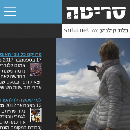
פרויקט כל זוכי האוסקר בקטגור
17 בספטמבר 2017
מ
אמנם קלנדרית
החדשה לאחר נ
אחרי רוב שנות השיש
למי שקשה לו להפרד:
13 בפברואר 2012
מא
נגיד שהייתם 
לגמרי (ובצדק
עוד כמה סרטי
(כבודם במקומם מונח). 