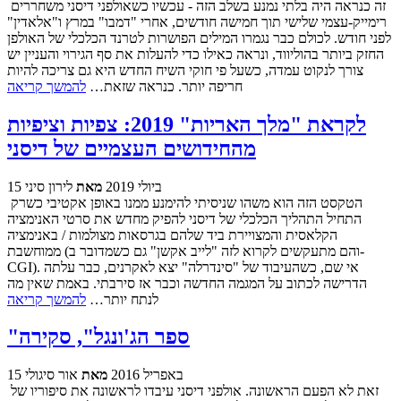
זה כנראה היה בלתי נמנע בשלב הזה - עכשיו כשאולפני דיסני משחררים
רימייק-עצמי שלישי תוך חמישה חודשים, אחרי "דמבו" במרץ ו"אלאדין"
לפני חודש. לכולם כבר נגמרו המילים הפושרות לטרנד הכלכלי של האולפן
החזק ביותר בהוליווד, ונראה כאילו כדי להעלות את סף הגירוי והעניין יש
צורך לנקוט עמדה, כשעל פי חוקי השיח החדש היא גם צריכה להיות
חריפה יותר. כנראה שזאת…
להמשך קריאה
לקראת "מלך האריות" 2019: צפיות וציפיות
מהחידושים העצמיים של דיסני
15 ביולי 2019
מאת
לירון סיני
הטקסט הזה הוא משהו שניסיתי להימנע ממנו באופן אקטיבי כשרק
התחיל התהליך הכלכלי של דיסני להפיק מחדש את סרטי האנימציה
הקלאסית והמצויירת ביד שלהם בגרסאות מצולמות / באנימציה
ממוחשבת (והם מתעקשים לקרוא לזה "לייב אקשן" גם כשמדובר ב-
CGI). אי שם, כשהעיבוד של "סינדרלה" יצא לאקרנים, כבר עלתה
הדרישה לכתוב על המגמה החדשה וכבר אז סירבתי. באמת שאין מה
לנתח יותר…
להמשך קריאה
"ספר הג'ונגל", סקירה
15 באפריל 2016
מאת
אור סיגולי
זאת לא הפעם הראשונה. אולפני דיסני עיבדו לראשונה את סיפוריו של