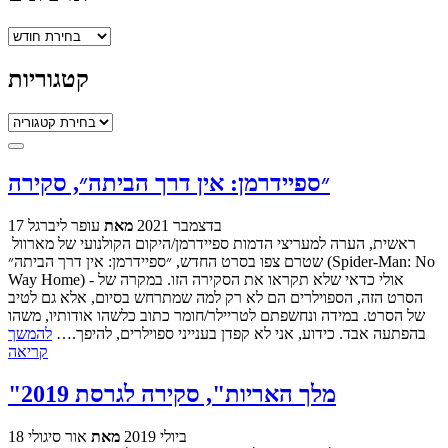
ארכיונים
קטגוריות
קטגוריות
״ספיידרמן: אין דרך הביתה״, סקירה
17 בדצמבר 2021
מאת
עופר ליברגל
ראשית, הערה למעריצי הדמות ספיידרמן/היקום הקולנועי של מארוול
שטרם צפו בסרט החדש, ״ספיידרמן: אין דרך הביתה״ (Spider-Man: No
Way Home) - אולי כדאי שלא תקראו את הסקירה הזו. במקרה של
הסרט הזה, הספוילרים הם לא רק למה שמתרחש בסיום, אלא גם לטיב
של הסרט. במידה ונחשפתם לטריילר/חומר כתוב כלשהו אודותיו, משהו
בהפתעה אבד. כידוע, אני לא קפדן בענייני ספוילרים, להיפך.…
להמשך
קריאה
"מלך האריות", סקירה לגרסת 2019
18 ביולי 2019
מאת
אור סיגולי