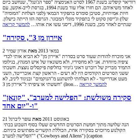
רודיאר קיפלינג בשנת 1967 לסרט האנימציה "ספר הג'ונגל", שנחשב כיום
לאחד משיאיהם. הם חזרו אליו עוד בשנת 1994, בגרסת לייב-אקשן, עם
חיות אמיתיות, סטיבן סומרס בתפקיד הבמאי (לפני הצלחת "המומיה"
שלו) וג'ייסון סקוט לי בתפקיד מוגלי המבוגר. הגרסה הזו הייתה כישלון.
שנתיים לאחר מכן, בשנת 1996, דיסני עשו את אותו…
להמשך קריאה
"איירון מן 3", סקירה
2 במאי 2013
מאת
אורון שמיר
אני מוכרח להודות שעוד סרט בסדרת "איירון מן" לא הביא אותי לכדי
ציפיה מיוחדת. אני לא מחסידיו, ולא משונאיו של איש המגהץ, בגילומו
התמיד מבריק של רוברט דאוני ג'וניור בחליפת פיקסלים נוצצת. חשבתי
ששני הסרטים הקודמים היו לא רעים - הראשון קצת אוברייטד, השני
מעט אנדרייטד - לא הצלחתי להשתגע מ"הנוקמים" ובניגוד ליניב, לא
להמשך קריאה
חששתי או ציפיתי ל"איירון מן 3" (Iron…
סקירה משולשת: "הפלישה למערב", "קונאן"
ו-"יום אחד"
21 באוגוסט 2011
מאת
עופר ליברגל
הנה שלושה מתוך חמשת הסרטים החדשים שעלו בסוף השבוע בבתי
הקולנוע מרוכזים בסקירה אחת, הכוללת הקשרים מפתיעים ביניהם.
"הפלישה למערב" ("Cowboys and Aliens") [caption