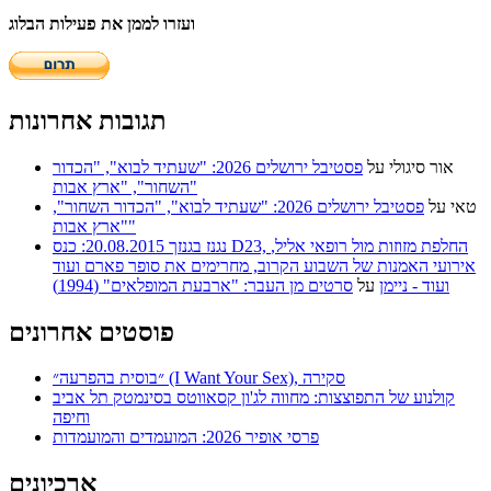
ועזרו לממן את פעילות הבלוג
תגובות אחרונות
אור סיגולי
על
פסטיבל ירושלים 2026: "שעתיד לבוא", "הכדור
השחור", "ארץ אבות"
טאי
על
פסטיבל ירושלים 2026: "שעתיד לבוא", "הכדור השחור",
"ארץ אבות"
נגנז בגנזך 20.08.2015: כנס D23, החלפת מזוזות מול רופאי אליל,
אירועי האמנות של השבוע הקרוב, מחרימים את סופר פארם ועוד
ועוד - ניימן
על
סרטים מן העבר: "ארבעת המופלאים" (1994)
פוסטים אחרונים
״בוסית בהפרעה״ (I Want Your Sex), סקירה
קולנוע של התפוצצות: מחווה לג'ון קסאווטס בסינמטק תל אביב
וחיפה
פרסי אופיר 2026: המועמדים והמועמדות
ארכיונים