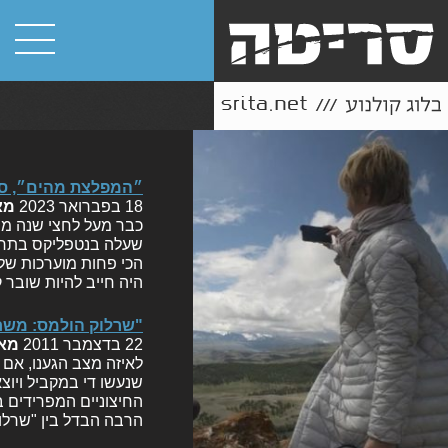
״המפלצת מהים״, סק
18 בפברואר 2023
מא
שעלה בנטפליקס בתחיל
הכי פחות מוערכות של
היה חייב להיות שובר
"שרלוק הולמס: משח
22 בדצמבר 2011
מא
לאיזה מצב הגענו, אם 
שנעשו די במקביל ויוצ
החיצוניים המפרידים בי
הרבה הבדל בין "שרלוק הולמס: משח