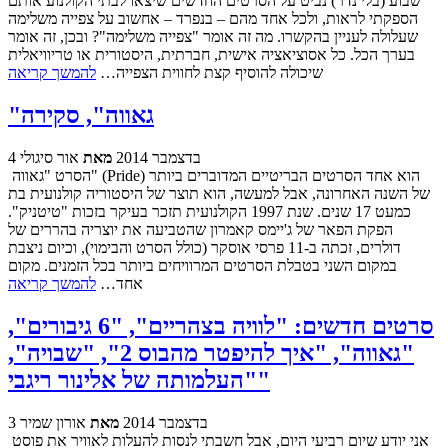
שבוע (בלי נדר) נביט על הסרטים החדשים שיצאו לבתי הקולנוע אותם
הספקתי לראות, ולכל אחד מהם – בנפרד – אחשוב על צפייה משלימה
שעלולה לעניין בהקשרו. מה זה אומר "צפייה משלימה"? ובכן, זה אומר
בערך הכל. כל אסוציאציה אישית, חברתית, היסטורית או טריוויאלית
שיכולה להוסיף קצת לחווית הצפייה…
להמשך קריאה
"גאווה", סקירה
4 בדצמבר 2014
מאת
אור סיגולי
הסרט "גאווה" (Pride) הוא אחד הסרטים הבריטיים המדוברים ביותר
של השנה האחרונה, אבל למעשה, הוא תוצר של היסטוריה קולנועית בת
כמעט 17 שנים. שנת 1997 הקולנועית תזכר בעיקר בזכות "טיטניק".
הפקת הפאר של ג'יימס קאמרון שהטביעה את יוצריה בהררים של
דולרים, זכתה ב-11 פרסי אוסקר (כולל הסרט והבימוי), וכיום ניצבת
במקום השני בטבלת הסרטים המרוויחים ביותר בכל הזמנים. מקום
אחד…
להמשך קריאה
סרטים חדשים: "לוויה בצהריים", "6 גיבורים",
"גאווה", "איך להיפטר מהבוס 2", "שבויה",
"העלמותה של אלינור ריגבי"
3 בדצמבר 2014
מאת
אורון שמיר
אני יודע שיום רביעי היום, אבל חשבתי לנסות להעלות לאוויר את פוסט