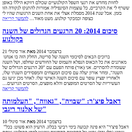
לחוות מחדש את רגעי השפל הקולנועיים שכולם דווקא היללו באופן
ששרף לי את הקרביים, כל עוצמות הסינפיליה אמורות להתנקז לנקודה הזו
בזמן. אבל שנת 2014 מסמלת אצלי את אחת השנים הרגועות שהיו לי
כצופה וכמבקר קולנוע. מעט מאוד…
להמשך קריאה
סיכום 2014: 20 הרגעים הגדולים של השנה
בקולנוע
21 בדצמבר 2014
מאת
אור סיגולי
ברוכים הבאים לסיכומי השנה של סריטה, החלק הזה בו אנחנו
מארגנים את כל הכאוס הנפלא והעמוס של החודשים שחלפו, ושל השנה
שעומדת להסתיים. אני (אור) פותח הפעם עם "20 הרגעים הגדולים של
השנה", ומחר אורון יעלה עם סיכום המנצחים והמפסידים השנתי שלו,
ולאחריו יפציץ עופר עם סיכום השנה האישי שלו. לאחר מכן יגיעו גם
העשיריות של הסרטים המופצים והלא מופצים, הסרטים הגרועים…
להמשך קריאה
דאבל פיצ'ר: "שבויה", "גאווה", "העלמותה
של אלנור ריגבי"
10 בדצמבר 2014
מאת
אור סיגולי
"דאבל פיצ'ר" היא פינה קבועה בימי רביעי בבלוג. הרעיון הוא פשוט: בכל