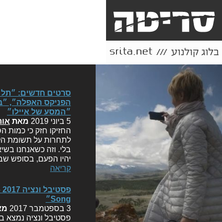
״המסע של איילו״
5 ביוני 2019
מאת
אור
החזיקו חזק כי כמות 
לתחרות על תשומת הלב 
בלי. וזה כשאנחנו בשי
יהיו הפעם, בסופש שב
קריאה
Song״
3 בספטמבר 2017
מא
פסטיבל ונציה נמצא ב