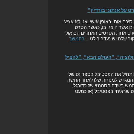
אור כבר סיכם אותו באופן אישי. אני לא אציע
ים אשר הוצגו בו, כאשר הסרט
בסרט אחד. הסרטים האחרים הם אולי
קור שלנו יש נעדר בולט…
להמשך
ווח חמישי (אורון) – ״11 דקות״, ״אבולוציה״, ״העולם הבא״, ״להציל
שהתחיל את הפסטיבל בספרינט של
מן המגרש למנוחה שלו לאחר התשה
שתמש בשדה הסמנטי של כדורגל,
ט שראיתי בפסטיבל (או כמעט