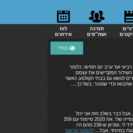
ורים
תמיכה
לוח
יקטים
ושת״פים
אירועים
רביעי ועד ערב יום חמישי, כלומר
י השידור המקדישים את עצמם
ם לנושא גם בבתי הקולנוע, כאשר
 תסתיים באופן רשמי, אבל כבר בשלב הזה אני יכול
להכריז בהתרברבות רבה שהשנה שברתי שוב את שיאי הצפייה שלי. את 2020 סיימתי עם 359
סרטים, ובעת פרסום הפוסט הזה אני כבר עומד על 362. הידד לי. ומכיוון ש-238 מהם היו
להמשך קריאה