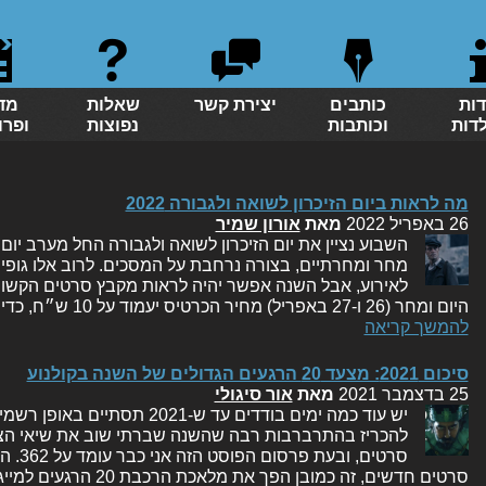
דות
כותבים
יצירת קשר
שאלות
מד
לדות
וכותבות
נפוצות
ופרו
מה לראות ביום הזיכרון לשואה ולגבורה 2022
26 באפריל 2022
מאת
אורון שמיר
השבוע נציין את יום הזיכרון לשואה ולגבורה החל מערב יום 
מחר ומחרתיים, בצורה נרחבת על המסכים. לרוב אלו גופ
לאירוע, אבל השנה אפשר יהיה לראות מקבץ סרטים הקשורי
היום ומחר (26 ו-27 באפריל) מחיר הכרטיס יעמוד על 10 ש״ח, כדי שתבואו וכדי שנזכור. בשל כך,…
להמשך קריאה
סיכום 2021: מצעד 20 הרגעים הגדולים של השנה בקולנוע
25 בדצמבר 2021
מאת
אור סיגולי
יש עוד כמה ימים בודדים עד ש-2021
סרטים חדשים, זה כמובן הפך את מלאכת הרכבת 20 הרגעים למייגעת במיוחד. אבל…