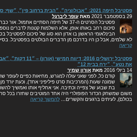
פסטיבל חיפה 2021: ״אבולוציה״, ״הבית ברחוב פין״, ״שף: סרט על אנתוני בורדיין״
29 בספטמבר 2021
מאת
עופר ליברגל
פסטיבל הסרטים ה-37 של חיפה הסתיים אתמול. 
סיכום רחב באותו אופן, אלא השלמות קטנות לדברים נוספ
הבינלאומי הראשון בו אדון הוא סוג של סיכום לפסטיבל 
לא שלמים, אבל כן היו בדרכם מן הדברים הבולטים בפסטיבל. בסי
קריאה
פסטיבל ירושלים 2016: די
את נטע״, ״ירח בבית 12״
14 ביולי 2016
מאת
אורון שמיר
קודם כל, לפני שאני עולה למגרש, מחיאות כפיים לעופר 
שמונה שעות (המרכיבות סרט פיליפיני אחד), וכעת יורד 
בת שבוע של צפייה וכתיבה. אני אחליף אותו ואמשיך לה
משום שמשחק הכדור הפופולרי היה אחד המוטיבים שחזרו בכל סר
בכולם), לעיתים ברגעים והקשרים…
להמשך קריאה