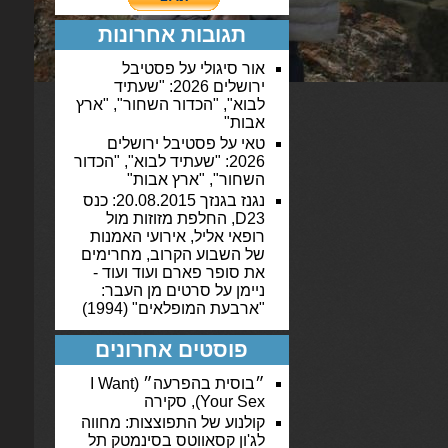
תגובות אחרונות
אור סיגולי
על
פסטיבל
ירושלים 2026: "שעתיד
לבוא", "הכדור השחור", "ארץ
אבות"
טאי
על
פסטיבל ירושלים
2026: "שעתיד לבוא", "הכדור
השחור", "ארץ אבות"
נגנז בגנזך 20.08.2015: כנס
D23, החלפת מזוזות מול
רופאי אליל, אירועי האמנות
של השבוע הקרוב, מחרימים
את סופר פארם ועוד ועוד -
ניימן
על
סרטים מן העבר:
"ארבעת המופלאים" (1994)
פוסטים אחרונים
״בוסית בהפרעה״ (I Want
Your Sex), סקירה
קולנוע של התפוצצות: מחווה
לג'ון קסאווטס בסינמטק תל