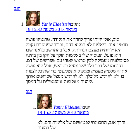
הגב
הגיב:
Yaniv Eidelstein
19 בינואר 2013 בשעה 15:32
טוב, אולי הייתי צריך לחדד את הנקודה. טרנטינו עושה
סרטי ז'אנר. ריאליזם לא תמצא בהם, וברור שפנטזיית נקמה
היא ילדותית מעצם הגדרתה. אבל בהתחשב בז'אנר שבו
הוא פועל, העיסוק שלו באלימות הולך על הקו בין בחינה
פסיכולוגית מעמיקה לבין טראש שטחי עם שפריצים של דם.
בסיכומו של דבר הלב שלו נמצא בטראש, אבל הוא עושה
את זה מספיק מעמיק ומספיק אינטליגנטי כדי שתוכל לצפות
בו ולא להרגיש מלוכלך, לא להרגיש מנוצל שסוחפים אותך
ליהנות מאלימות אינפנטילית על המסך.
הגב
הגיב:
Yaniv Eidelstein
19 בינואר 2013 בשעה 15:32
ודרך אגב, התכוונתי לפטישיזם של אלימות ודם, לא
של בהונות.