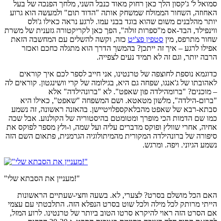
סמואל ל' ג'קסון הלך כאן רחוק מאוד כנבל השני, מלחך הפנכה של בעל
האחוזה, השחור הממולח שמשחק אותה "הדוד תום" ולמעשה הוא גרוע
יותר מהלבנים משום שהוא בוגד בבני עמו. לרגע נראה כאילו ג'ולס
ווינפילד, הבד-אס מ"ספרות זולה", הפך כאן לקריקטורה גזענית של משרת
שחור מתרפס, מין
סטפין פצ'יט
כזה, וקשה להשלים עם המחשבה הזאת
אפילו לרגע – איך זה ייתכן? בהמשך הדרך הוא מתגלה כחכם ואכזר
הרבה יותר, וגם זה לא תמיד נעים לצפייה.
כדוגמא נוספת לחוצפה של טרנטינו, אני חייב לספר לכם איך קוראים
לאהובתו של ג'אנגו, שפחה גם היא, בגילומה של קרי וושינגטון. קוראים לה
– מוכנים? "ברומהילדה פון שאפט". לא "ברונהילדה" אלא
"ברום-הילדה", מלשון מטאטא. ושם המשפחה "שאפט", כאילו היא
סבתא-רבא של שאפט מהבלאקספלויטיישן. בהאזנה ראשונה, זה נשמע
כמו שם הדמות הכי מופרך ומטומטם בהיסטוריה של הקולנוע. אבל שכה
אחיה, אחרי שוולץ ופוקס מדברים עליה ועל שמה, ו-ולץ מספר לפוקס את
סיפורה של ברונהילדה המקורית מהמיתולוגיה הגרמנית, פתאום השם הזה
נשמע הגיוני. ויפה. ומרגש.
"מעניין את הסבתא שלי!"
האם הכל מושלם בסרט? לצערי, לא. בשעה וחצי-שעתיים הראשונות
הייתי מרותק לכל מילה ולכל שוט בסרט הנפלא הזה. התלבטתי עם עצמי
אם הסרט הזה ראוי להיקרא סרטו הטוב ביותר של טרנטינו. לרוע המזל,