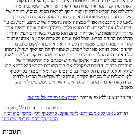
לקראת הסוף חלה דעיכה מסוימת באיכות הסרט, ו-20-30 הדקות
האחרונות קצת נמרחות ופחות מהודקות. יש תחושה שטרנטינו מיהר
להשלים את הסרט לדדליין וקצת חיפף לקראת הסוף. בנוסף, דמותה של
הילדי נותרת בלתי-מפותחת באופן קיצוני, והאהבה הגדולה בינה לבין
ג'אנגו לא מתבטאת אפילו בסצינה אחת נורמלית של שניהם, וחבל. גם על
עברו של ג'אנגו לא ידוע לנו כמעט כלום. במהלך מסעו אנחנו רואים אותו
מידרדר לתהומות של אכזריות, בהם הוא מתעלל בשחורים אפילו יותר
מהלבנים הרעים בסרט, ובכל זאת אנחנו נשארים איתו, כי אנחנו יודעים
שזו רק העמדת פנים שמטרתה לשחרר את אהובתו ולנקום בלבנים
הרעים. אבל דווקא סופו של הסרט, שאמור להיות הפייאוף הגדול, נקמתו
של ג'אנגו, הוא החלק החלש ביותר בו. למרות שהסרט קרוי על שם ג'אנגו,
ונועד כביכול ליצור גיבור אקשן שחור שישכתב את ההיסטוריה של
העבדות בדרום, הדמות שמקבלת את רוב השורות בסרט היא דווקא קינג
שולץ, וג'אנגו קצת נדחק לשוליים. טרנטינו קצת מאוהב מדי בכריסטוף
ולץ, התגלית שלו מסרטו הקודם, ונותן לו להשתלט על הסרט ולדחוק
הצידה את הגיבור. מתברר שגם היום, השחורים ממשיכים להידפק.
מאכזב.
עוד על "ג'אנגו ללא מעצורים" ב
פודקאסט מיוחד של סריטה
פורסם בקטגורית
כללי
,
סקירות
תגיות:
ג'אנגו ללא מעצורים
,
ג'יימי פוקס
,
כריסטוף וולץ
,
מרטין סקורסזה
,
מרטין סקורסזי
,
קוונטין טרנטינו
תגובות