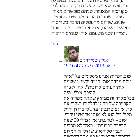
(דעתי האישית ואני יודע שאני במיעוט).
אני חושב שאפשר להשוות בין טרנטינו לבין
סקורסזה המאוחר. שניהם מוכשרים מאוד,
שניהם שואבים הרבה מסרטים קלאסיים
שונים, שניהם מתעסקים הרבה בשריטות
האישיות שלהם, אבל אחד מהם מבדר אותי
תמיד והשני משעמם אותי לעתים קרובות.
הגב
הגיב:
אורון שמיר
19 בינואר 2013 בשעה 16:47
טוב, לפחות אנחנו מסכימים על "אחד
מהם מבדר אותי תמיד והשני משעמם
אותי לעתים קרובות". אה, לא, זה
ההיפך אצלי. שיט.
בכל מקרה זה מצחיק שאתה מפריד את
הקריירה של מרטי לחלקים. שהרי אם
כך, אז גם טרנטינו עד ג'קי בראון והחל
מקיל ביל הוא לא אותו טרנטינו עבורי.
ושוב – לטרנטינו אין אפילו 30 שנות
קריירה "בינונית" (מאוד לא מסכים
לגביי סקורסזה, שאולי זה המקום
להזכיר שהוא ממש לא אחד הבמאים