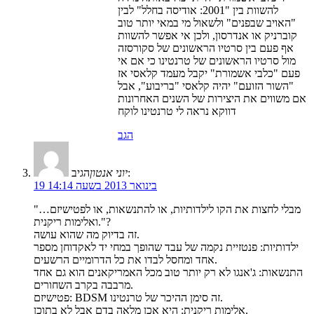
להשוות בין "2001: אודיסה בחלל" לבין
"האויב שבפנים" ולשאול מי במאי יותר טוב
קוברניק או אנדרסון, ולכן אי אפשר להשוות
אף פעם בין סרטיו הראשונים של סקורסזה
מול סרטיו הראשונים של טרנטינו כי אם אי
פעם "כלבי אשמורת" יקבל מעמד קלאסי אז
"השור הזועם" יהיה קלאסי "בריבוע", אבל
אם משווים את היצירות של השנים האחרונות
דווקא נראה לי טרנטינו לוקח
הגב
הגיב:
יוני אנטון
19 בינואר 2013 בשעה 14:14
"…מבלי לחצות את הקו לילדותיות, או להתנשאות, או לפטישיזם
ואלימות ריקנית."?
זה בדיוק מה שהוא עושה.
ילדותיות: פנטזיית נקמה של עבד שהופך במחי יד לאקדוחן מספר
אחד ומחסל לבדו את כל הדרומיים הרשעים.
התנשאות: ג'אנגו לא רק יותר טוב מכל האמריקאנים הוא גם אחד
מרבבה בקרב השחורים.
פטישיזם: BDSM זה סימן ההיכר של טרנטינו.
אלימות ריקנית: היא אכן מלאה בדם אבל לא בתוכן.