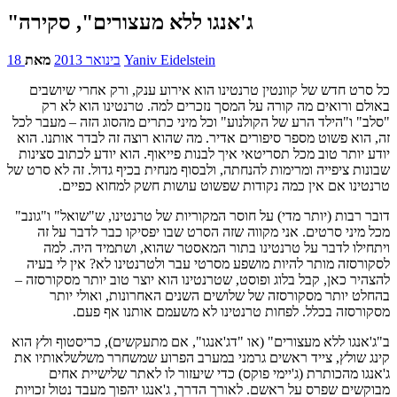
"ג'אנגו ללא מעצורים", סקירה
Yaniv Eidelstein
מאת
18 בינואר 2013
כל סרט חדש של קוונטין טרנטינו הוא אירוע ענק, ורק אחרי שיושבים
באולם ורואים מה קורה על המסך נזכרים למה. טרנטינו הוא לא רק
"סלב" ו"הילד הרע של הקולנוע" וכל מיני כתרים מהסוג הזה – מעבר לכל
זה, הוא פשוט מספר סיפורים אדיר. מה שהוא רוצה זה לבדר אותנו. הוא
יודע יותר טוב מכל תסריטאי איך לבנות פייאוף. הוא יודע לכתוב סצינות
שבונות ציפייה ומרימות להנחתה, ולבסוף מנחית בכיף גדול. זה לא סרט של
טרנטינו אם אין כמה נקודות שפשוט עושות חשק למחוא כפיים.
דובר רבות (יותר מדי) על חוסר המקוריות של טרנטינו, ש"שואל" ו"גונב"
מכל מיני סרטים. אני מקווה שזה הסרט שבו יפסיקו כבר לדבר על זה
ויתחילו לדבר על טרנטינו בתור המאסטר שהוא, ושתמיד היה. למה
לסקורסזה מותר להיות מושפע מסרטי עבר ולטרנטינו לא? אין לי בעיה
להצהיר כאן, קבל בלוג ופוסט, שטרנטינו הוא יוצר טוב יותר מסקורסזה –
בהחלט יותר מסקורסזה של שלושים השנים האחרונות, ואולי יותר
מסקורסזה בכלל. לפחות טרנטינו לא משעמם אותנו אף פעם.
ב"ג'אנגו ללא מעצורים" (או "דג'אנגו", אם מתעקשים), כריסטוף ולץ הוא
קינג שולץ, צייד ראשים גרמני במערב הפרוע שמשחרר משלשלאותיו את
ג'אנגו מהכותרת (ג'יימי פוקס) כדי שיעזור לו לאתר שלישיית אחים
מבוקשים שפרס על ראשם. לאורך הדרך, ג'אנגו יהפוך מעבד נטול זכויות