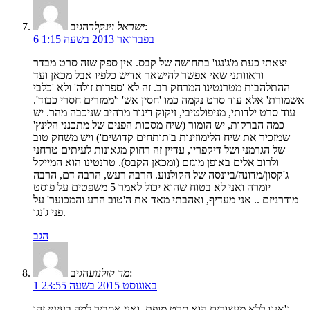
הגיב:
ישראל וינקלר
6 בפברואר 2013 בשעה 1:15
יצאתי כעת מ'ג'נגו' בתחושה של קבס. אין ספק שזה סרט מבדר
וראוותני שאי אפשר להישאר אדיש כלפיו אבל מכאן ועד
ההתלהבות מטרנטינו המרחק רב. זה לא 'ספרות זולה' ולא 'כלבי
אשמורת' אלא עוד סרט נקמה כמו 'חסין אש' ו'ממזרים חסרי כבוד'.
עוד סרט ילדותי, מניפולטיבי, זיקוק דינור מרהיב שניכבה מהר. יש
כמה הברקות, יש הומור (שיח מסכות הפנים של מתכנני הלינץ'
שמזכיר את שיח הלימוזינות ב'תותחים קדושים') ויש משחק טוב
של הגרמני ושל דיקפריו, עדיין זה רחוק מגאונות לעיתים טרחני
ולרוב אלים באופן מוגזם (ומכאן הקבס). טרנטינו הוא המייקל
ג'קסון/מדונה/ביונסה של הקולנוע. הרבה רעש, הרבה דם, הרבה
יומרה ואני לא בטוח שהוא יכול לאמר 5 משפטים על פוסט
מודרניזם .. אני מעדיף, ואהבתי מאד את ה'טוב הרע והמכוער' על
פני ג'נגו.
הגב
הגיב:
מר קולנוע
1 באוגוסט 2015 בשעה 23:55
ג'אנגו ללא מעצורים הוא סרט מופת. ואני אסביר למה בעיניי זהו