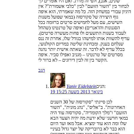
שונים, אגב), ולפי זה מדרג. ואם היו אומרים לך
לבחור בין "השור הזועם" לבין "כלבי אשמורת"? אין
היגיון עבורי במשחק הזה. כל מה שאמרתי, הוא איפה
גוף היצירה של סקורסזה (במאי שפועל משנות
השישים, עם מעל לחמישים סרטים ברזומה בכל
הסגנונות והז'אנרים) ואיפה של טרנטינו (שהחל
לעבוד בשנות התשעים ולו פחות מעשרה סרטים).
עדיף להשוות אותו למישהו בגודל שלו, אחרת זה ננס
שנלחם בענק. ומבחינת שליטה במדיום הקולנועי,
בכלל עדיף לא לדבר. זה שאתה אישית יותר נהנה
מסרטים של טרנטינו – מגניב ואפילו סביר. איפה
הקשר בין זה לבין דירוגים – לא ברור לי.
הגב
הגיב:
Yaniv Eidelstein
19 בינואר 2013 בשעה 15:25
לכן סייגתי "סקורסזה של 30 השנים
האחרונות". ב"אליס", "נהג מונית", "השור
הזועם" ו"מלך הקומדיה", סקורסזה עוד היה
במאי חדשני שלא ידעת מה יהיה הצעד הבא
שלו ומה הוא עוד ימציא. אבל מאז ועד היום
הוא כבר לא ברובריקה של יוצר גדול בעיניי