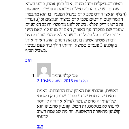
והטרוויס-ביקלים מנהג מונית; אבל בזמן אמת, ברגע השיא
שלהם. יש שם הרבה סמליות מוגזמת ולפעמים מטופשת
(הצלף הנאצי חורט צלב קרס במגדל הפעמון בו הוא מתבצר;
האמריקנים חורטים צלבי קרס במצחי הנאצים וכו'). ועדיין
זה סרט מדויק ונפלא. כשהקולנוע מתפוצץ ורוכב האופניים
שעבר שם במקרה עף באוויר, האם זה מגיע לו? האם היינו
מוכנים לוותר על היטלר כדי שהוא לא יפגע? ועוד כל מיני
זוטות שטיפין-טיפין בונים את הסרט הזה. ראיתי אותו
בקולנוע 3 פעמים כשיצא, והייתי הולך עוד פעם עכשיו
בשביל הכיף.
הגב
הגיב:
מר קולנוע
2 באוגוסט 2015 בשעה 19:46
ראשית, אהבתי את האופן שבו התנסחת. באמת
רואים שזה סרט שנוגע ללבך. שנית, רק רשמתי
שלדעתי זה סרט שעשוי לעילא אך היה לו חסר
לדעתי סאבטקסט. זה הכול. קוונטין טרנטינו הוא
קולנוען מהשורה הראשונה, וזה מה שבאמת חשוב
לדעתי
הגב