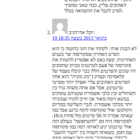
האהובים עליי), ככה שאני ממשיך
לסרב לקבל את ההשוואה בכלל.
הגיב:
יובל אדר
19 בינואר 2013 בשעה 18:35
לא הבנת אותי. לקחתי את הוגו כדוגמה כי הוא
הסרט האחרון שסקורסזה יצר בשנים
האחרונות. קשה (אם לא אפשרי) להשוות את
סקורסזה של פעם לטרנטינו מכיוון שהזמנים
היו שונים והסרטים הללו כבר קיבלו מעמד של
קלאסיקה ובצדק ("נהג מונית" הוא אחד
הסרטים האהובים עליי ואפילו יותר מסרטי
טרנטינו). אבל אם אתה משווה נגיד בין
השתולים ובין כלבי אשמורת ששניהם עוסקים
בנושא דומה מאוד אני חייב להגיד שנהניתי
יותר מכלבי אשמורת. לגביי השליטה במדיום
הקולנועי אולי סקורסזה לוקח כרגע אבל כמו
שאתה אמרת זה 50 סרטים מול פחות מ-10,
לסקורסזה היה זמן "להשתפשף" בעולם הזה
אולי טרנטינו יגיע לאותה רמה כמו סקורסזה
עם הזמן. כשאתה השוות בין "השור הזועם"
ל"כלבי אשמורת" היית יכול באותה מידה