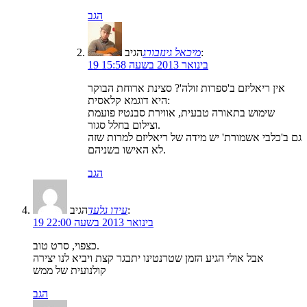
הגב
הגיב:
מיכאל גינזבורג
19 בינואר 2013 בשעה 15:58
אין ריאליזם ב'ספרות זולה'? סצינת ארוחת הבוקר
היא דוגמא קלאסית:
שימוש בתאורה טבעית, אווירת סבנטיז פועמת
וצילום בחלל סגור.
גם ב'כלבי אשמורת' יש מידה של ריאליזם למרות שזה
לא האישו בשניהם.
הגב
הגיב:
עידו גלעד
19 בינואר 2013 בשעה 22:00
כצפוי, סרט טוב.
אבל אולי הגיע הזמן שטרנטינו יתבגר קצת ויביא לנו יצירה
קולנועית של ממש
הגב