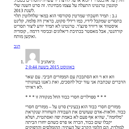
חולין על אלכסנדר דיומא או על לחיצת יד עשויה להסתיים בטבח.
קוונטין טרנטינו התעלה על עצמו מבחינתי. זה סרט השנה שלי
לשנת 2013.
נ.ב : תמיד חשבתי שמרטין סקורסזי הוא במאי שלחלוטין תלוי
בתסריט שמקבל לידיו, כמו רידלי סקוט, בראיין דה פלמה, קלינט
איסטווד או דיוויד פינצ'ר. טרנטינו לא תמיד יודע ליצור תסריט
קורהנטי, אבל מאסטר בכתיבת דיאלוגים ובבימוי דרמה , קומדיה
ואקשן מותח.
הגב
הגיב:
גיא
2 באוגוסט 2015 בשעה 0:44
ווא ווא וי ווא הסתבכת עם הממזרים חביבי. עם שאר
הדברים שכתבת אני עוד יכול להסכים, ואת ג'אנגו בעוונותיי
לא ראיתי.
* * * ספוילרים חסרי כבוד החל מנקודה זו * * *
ממזרים חסרי כבוד הוא (בעיניי) סרט על – ממזרים חסרי
כבוד. חלאות-אדם שעושים את העבודה השחורה שנקראת
"מלחמה", שהיא אף פעם לא באמת יפה ואסתטית, ושלא
יקבלו שום כבוד, הכרה או פרס כשהם יחזרו הביתה
למולדת. הם הלומי הקרב של העתיד; ההומלסים והדפוקים