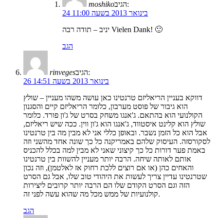
הגיב:
moshiko
24 בינואר 2013 בשעה 11:00
יניב – תודה רבה Vielen Dank! 🙂
הגב
הגיב:
rinveges
26 בינואר 2013 בשעה 14:51
דווקא בעניין הריאליזם טרנטינו כאן עושה משהו מעניין – שולץ
הוא גיבור של פוסט מערבון, כלומר הריאליזם קיים והסגנון
הקולנועי הוא בהתאם. ג'אנגו משחק בסרט של ג'ון פורד. כלומר
שולץ הוא קלינט איסטווד, ג'אנגו הוא ג'ון ווין. ככה שיש ריאליזם,
אבל הוא כל הזמן נשבר. ובאופן כללי אני לא מבין מה בין טרנטינו
לסקורסזה. העיסוק שלהם באמריקנה כל כך שונה אחד מהשני וזה
באמת פער דורות כל כך קיצוני שאני לא מבין למה בכלל להכניס
אותם לאותה שיחה. הרבה יותר מעניין להשוות בין טרנטינו
והאחים כהן (או אם רוצים ללכת רחוק אז לאלטמן), וזה נכון
שטרנטינו עדיין צריך לעשות את היהודי טוב שלו, אבל גם הסרט
הזה וגם הסרט הקודם שלו הם הרבה יותר קרובים ליצירות
קולנועיות של ממש מכל מה שהוא עשה לפני זה.
הגב