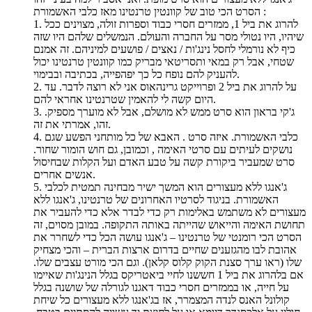
הסרט הכי טוב של קוונטין טרנטינו מאז כלבי האשמורת :
1. להרוג את ביל 1, ממזרים חסרי כבוד וספרות זולה, מצוינים ככל
שיהיו, היו נטולי מסר על החברה והעולם. הנמשלים שלהם היו שזה
כיף לא נורמלי לחסל נינג'ות / נאצים / פושעים למיניהם. זה אמנם
שטחי, אבל רק במאי ותסריטאי מבריק כמו קוונטין טרנטינו יכול
להעניק להם נופח כל כך יפהפייה, בכתיבה ובבימוי.
2. על להרוג את ביל 2 ופרוייקט גרינהאוס אני לא רוצה לדבר. עד
היום קשה לי להאמין שטרנטינו אחראי להם.
3. ג'קי בראון הוא סרט ממש לא מושלם, אבל לא מוערך מספיק.
זהו, אמרתי את זה.
4. כלבי האשמורת. איזה סרט . האבא של כל מותחני הפשע שגם
נושקים לעיתים עם סרטי האימה , וכמובן, גם חוש הומור שחור.
סרט שמעביר ביקורת קשה על טבע האדם ועל הקלות שבחיסול
אנשים אחרים.
5. ג'אנגו ללא מעצורים הוא המשך ישיר מבחינה תמטית לכלבי
האשמורת. בניגוד לסרטיו האחרונים של טרנטינו, ג'אנגו ללא
מעצורים לא משתמש באלימות רק כדי לבדר אלא כדי להעביר את
תחושת האימה והייאוש שהייתה באותה התקופה. במובן מסוים, זה
הסרט הכי רומנטי של טרנטינו – ג'אנגו עושה הכל כדי לשחרר את
אהובת לבו מהגזענים שחיים בדרום ארצות הברית – והכי מצחיק
שלו (ראו ערך סצנת הקוק קלוס קלאן). וגם הכי מורט עצבים שלו.
אם בלהרוג את ביל 1 חששנו לחיי ביאטריקס בגלל הנינג'ות שאיימו
על חייה, או בממזרים חסרי כבוד דאגנו לגורלה של שושנה בגלל
קולונל האנס לנדה המצמרר, אז בג'אנגו ללא מעצורים כל שיחת