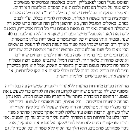
הפוסט-גזעי" הפכו לפאנצ'ליין, ורבים באלבמה ובמיסיסיפי ממשיכים
להצטער על ביטול העבדות ולבכות את הפסדם במלחמת האזרחים.
באקלים התקינות הפוליטית שנוצר, המילה "ניגר" היא המילה האסורה
והמוקצית ביותר בשפה האנגלית, שאסורה להגייה בכלל, וע"י לבנים
בפרט. באקלים המגביל הזה, בא החוצפן הלבן הזה ועושה סרט שלא רק
שהמילה האסורה נאמרת בו מאות פעמים ע"י כל דמות אפשרית; הוא גם
לוקח את ז'אנר אקספלויטיישן העבדות, שאף אחד לא העז לגעת בו 40
שנה, ומטיח אותו בפרצוף של המיינסטרים באכזריות בלתי מתפשרת.
לאורך רוב הסרט ישבתי בפה פעור מהתעוזה הזאת להתעסק בנושאים
הכי טאבו בלי שום אפולוגטיקה. טרנטינו מתאר מציאות שבה שחורים
נקנים ונמכרים כמו בהמות, שבה בעלי חוות לבנים רוצחים שחורים
ואונסים שחורות כלאחר יד. למרבה המזל, טרנטינו אמנם רוצה ומצליח
ליצור פרובוקציה בעצם העיסוק בחומרים האלה, אבל הוא ניחן בכישרון
נדיר לדעת בדיוק כמה רחוק ללכת מבלי לחצות את הקו לילדותיות, או
להתנשאות, או לפטישיזם ואלימות ריקנית.
מחיאות כפיים מיוחדות מגיעות ללאונרדו דיקפריו, שמשחק פה נבל דוחה
ומטונף ששולח גברתנים שחורים לקרוע זה את זה לגזרים כדי לשעשע את
עצמו. זו ההופעה המבדרת ביותר של דיקפריו מזה שנים רבות. הוא נותן
הופעה קיצונית ומרשימה – נבל אמיתי, כזה שאוהבים לשנוא. בידיו של
יוצר מוצלח פחות מטרנטינו זה היה מהלך שעלול להוביל לקץ הקריירה
שלך כשחקן. תרבות הפופ עוד עלולה לזכור אותך כשחקן שהוציא מפיו
דברי בלע על נחיתות הגזע השחור ולחגוג עליך ביוטיוב עד קץ הזמנים. אני
בטוח שדיקפריו היסס לא מעט לפני שלקח על עצמו את התפקיד, אבל
ניכר שמהרגע שהסכים, הוא הלך עד הסוף ללא פשרות וכל הכבוד לו. גם