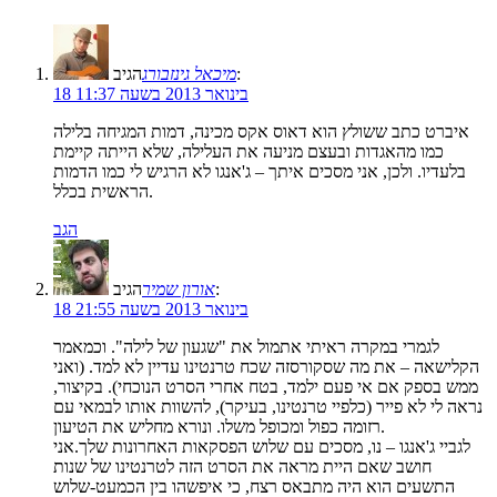
הגיב:
מיכאל גינזבורג
18 בינואר 2013 בשעה 11:37
איברט כתב ששולץ הוא דאוס אקס מכינה, דמות המגיחה בלילה
כמו מהאגדות ובעצם מניעה את העלילה, שלא הייתה קיימת
בלעדיו. ולכן, אני מסכים איתך – ג'אנגו לא הרגיש לי כמו הדמות
הראשית בכלל.
הגב
הגיב:
אורון שמיר
18 בינואר 2013 בשעה 21:55
לגמרי במקרה ראיתי אתמול את "שגעון של לילה". וכמאמר
הקלישאה – את מה שסקורסזה שכח טרנטינו עדיין לא למד. (ואני
ממש בספק אם אי פעם ילמד, בטח אחרי הסרט הנוכחי). בקיצור,
נראה לי לא פייר (כלפיי טרנטינו, בעיקר), להשוות אותו לבמאי עם
רזומה כפול ומכופל משלו. ונורא מחליש את הטיעון.
לגביי ג'אנגו – נו, מסכים עם שלוש הפסקאות האחרונות שלך.אני
חושב שאם היית מראה את הסרט הזה לטרנטינו של שנות
התשעים הוא היה מתבאס רצח, כי איפשהו בין הכמעט-שלוש