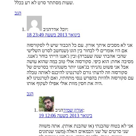
שעות מסתתר סרט לא רע בכלל.
הגב
הגיב:
יובל אדר
18 בינואר 2013 בשעה 23:49
אני לא מסכים איתך אורון. עם כל הכבוד שיש לי לסקורסזה
אם היו אומרים לי לבחור בין הוגו (שנחשב לסרט השלישי
שהכי אהבתי שנה שעברה) ובין ג'אנגו הייתי בוחר ג'אנגו.
מסיבה אחת: הוא כיפי. סקורסזה אולי טוב במה שהוא עושה
אבל אני פשוט נהניתי בג'אנגו יותר משנהניתי בסרטים של
סקורסזה וזה לדעתי גורם לטרנטינו להיכנס לאותה טבלה
עם סקורסזה ולהיות בהפרש ננסי מתחתיו, ואם לטרנטינו לא
היה את חסין מוות אולי אפילו לעקוף אותו.
הגב
הגיב:
אורון שמיר
19 בינואר 2013 בשעה 12:06
אני לא בטוח שהבנתי (או שהבנת אותי). אתה משווה
שני סרטים של שני הבמאים האלה (משני שנתונים