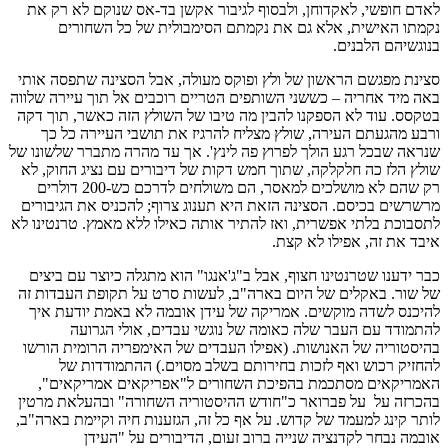
לאדם חופשי, לאקדוחן, ולבסוף לגיבור אקשן בד-אס שנוקם לא רק את
נקמתו האישית, אלא גם את נקמתם הסימבולית של כל השחורים
בנוגשיהם הלבנים.
סצינת מפגשם הראשון של ולץ ופוקס מעולה, אבל הסצינה שתפסה אותי
באה מיד אחריה – כששני השותפים הטריים רוכבים אל תוך עיירה שלווה
בטקסס. עוד לא הספקנו להבין מה טיבו של השולץ הזה כאשר, תוך דקה
ורבע מהגעתם העירה, שולץ מצליח להרגיז את תושבי העיירה כל כך
שנראה שבכל רגע הולך לפרוץ פה לינץ'. אך עד מהרה מתברר שלשונו של
שולץ הלז כה חלקלקה, שתוך חמש דקות של דיבורים עם נציג החוק, לא
רק שהם לא מושלכים למאסר, הם משולחים לדרכם כש-200 דולרים
מרשרשים בכיסם. הסצינה הזאת היא תענוג צרוף; להכניס את הגיבורים
לתסבוכת בלתי אפשרית, ואז להתיר אותה כאילו ללא מאמץ. טרנטינו לא
איבד את זה, אפילו לא קצת.
כבר ידענו שטרנטינו חצוף, אבל ב"ג'אנגו" הוא מתגלה כיוצר עם ביצים
של שור. באקלים של היום בארה"ב, לעשות סרט על תקופת העבדות זה
להיכנס לשדה מוקשים. אמריקה של עידן אובמה לא באמת יודעת איך
להתמודד עם העבר שלה כאומה של נוגשי עבדים, אולי הגרועה
בהיסטוריה של האנושות. (אפילו העבדים של האימפריה הרומית הורשו
להחזיק רכוש ואף לזכות בחירותם בשלב מסוים.) ההתמודדות של
האמריקאים מסתכמת בהפיכת השחורים ל"אפריקאים אמריקאים",
בהכרזה על על פברואר כ"חודש ההיסטוריה השחורה" ובהעלאת מרטין
לותר קינג למעמד של קדוש. על אף כל זה, הגזענות חיה וקיימת בארה"ב,
אובמה נבחר לקדנציה שנייה ברוב זעום, הדיבורים על "העידן