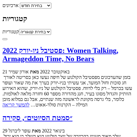
ארכיונים
קטגוריות
קטגוריות
פסטיבל ניו-יורק 2022: Women Talking,
Armageddon Time, No Bears
21 באוקטובר 2022
מאת
אורון שמיר
בזמן שהעדכונים מפסטיבל הקולנוע של חיפה געשו כאן בסריטה לאורך
חג סוכות וחול המועד, אני עשיתי בניו-יורק בערך את מה שאור ועופר
עשו בכרמל – רק בלי לדווח. פסטיבל הקולנוע של ניו-יורק, שהוא האירוע
הוותיק והגדול מסוגו בעיר, חגג מהדורה מספר 60 וחזרה מלאה לאולמות.
כלומר, בלי גרסה מקוונת לראשונה מזה שנתיים, אבל גם במלוא מובן
המילה – הקרנות סולד-אאוט…
להמשך קריאה
״סמטת הסיוטים״, סקירה
29 בינואר 2022
מאת
עופר ליברגל
שלב מאוד מעניין בקריירה של יוצר קולנוע הוא השלב בו הוא יכול