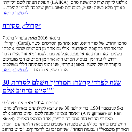
העולה העונה לשם ״לייקה״ (LAIKA). אולפני לייקה יצרו לראשונה סרט
באורך מלא בשנת 2009, בטכניקת סטופ-מושן שהפכה לסימן ההיכר…
להמשך קריאה
״קרול״, סקירה
7 בינואר 2016
מאת
עופר ליברגל
״קרול״ (Carol), סרטו החדש של טוד היינס, הוא אחד מן הסרטים אשר
הכי אהבתי בתקופה האחרונה. אולי גם אחד מן הסרטים שהכי אהבתי
בשנים האחרונות, או אי פעם, אבל על מנת לעמוד מאחורי אמירה כזו
דרוש לי עוד זמן. בנוסף, הסרט הוא אחד מן הסרטים הכי מוערכים
ביקורתית של השנה. באופן עקרוני, שני נתוני הפתיחה הללו משולבים
אחד בשני, אבל הם…
להמשך קריאה
30 שנה לפרדי קרוגר: המדריך השלם לסדרת
"סיוט ברחוב אלם"
9 בנובמבר 2014
מאת
אור סיגולי
ב-9 לנובמבר 1984, בדיוק לפני 30 שנה, יצא לקולנועים בארה"ב סרט
אימה עצמאי שענה לשם "סיוט ברחוב אלם" (A Nightmare on Elm
Street). מאחורי הסרט הזה עמד ווס קרייבן, אחד מבמאי האימה
החשובים ביותר בקולנוע, שבשנות השבעים עיצב את הז'אנר עם "הבית
האחרון משמאל" ו"גבעות הפחד", שניהם זכו גם לרימייקים. "סיוט ברחוב