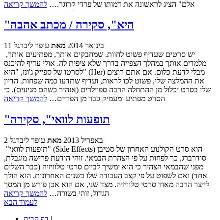
אלם" הציג לראשונה את דמותו של פרדי קרוגר.…
להמשך קריאה
"היא", סקירה / מכתב אהבה
11 בינואר 2014
מאת
עופר ליברגל
יש סרטים שעדיף פשוט לחוות. שמחבקים אותך, מפתיעים אותך,
מלמדים אותך במהלך הצפייה בדרך שלא ציפית לה. אולי עדיף להיכנס
לסרטו של ספייק ג'ונז, "היא" (Her) מבלי לדעת כלום. אם אתם רוצים
את ההמלצה שלי, פשוט לכו לראות, ועדיף שתדעו כמה שפחות. הדיון
שלי בסרט יכלול מן ההתחלה הרבה ספוילרים (אזהיר כשהם מגיעים), כי
הסרט מפתיע ומעמיק כבר מן הפריים…
להמשך קריאה
"תופעות לוואי", סקירה
2 באפריל 2013
מאת
עופר ליברגל
"תופעות לוואי" (Side Effects) הוא סרט הקולנוע האחרון של סטיבן
סודרברג, כך לפחות על פי הצהרת הבמאי. זוהי הודעת פרישה מוגבלת,
מפני שהבמאי הצהיר כי הוא ימשיך לביים סרטי טלוויזיה (כבר השלים
אחד) ואם לשפוט על פי קצב העבודה שלו בשנים האחרונות, הוא הולך
לייצר הרבה מאוד סרטי טלוויזיה. מצד שני, אם הוא אכן פורש מן המסך
הגדול, זוהי בשורה…
להמשך קריאה
לעמוד הבא
|
דף הבית