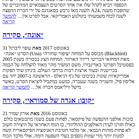
הכפפה ויביא לקהל שלו את אחד הסרטים העצמאיים המדוברים של
השנה מאז נרכש בסאנדנס על ידי חברת ההפצה A24, שהופכת משנה
לשנה לכוח משמעותי בקולנוע האמריקאי. אבל לסרט אין…
להמשך
קריאה
״אונה״, סקירה
31 באוגוסט 2017
מאת
עופר ליברגל
הסרט ״אונה״ (Una) מבוסס על המחזה ״ציפור שחורה״ (Blackbird)
מאת המחזאי הבריטי דייויד הארוור. המחזה הציג בבכורה בשנת 2005
בפסטיבל הפרינג' באדינבורו, משם המשיך מהר מאוד להצלחה על הבמה
בבריטניה ובעוד ארצות רבות ברחבי העולם. ביניהן שתי הפקות
אמריקאיות שונות בכיכובו של ג'ף דניאלס - הראשונה ב-2007 יחד עם
אליסון פיל, והשנייה בשנה שעברה, כמעט במקביל ליציאת הסרט, כאשר
מישל וויליאמס חברה אל…
להמשך קריאה
״קובו: אגדה של סמוראי״, סקירה
21 באוגוסט 2016
מאת
אורון שמיר
בזכות אולפני ההנפשה של פיקסאר, לפחות פעם בשנה מתבטאים כולם
כאילו חזרנו לעידן האולפנים ההוליוודי, בו הגוף האחראי על היצירה חשוב
לא פחות מזהות הבמאי. אך מלבד חטיבת האנימציה הפיקסארית קשה
למנות יותר מדי שמות נוספים בעלי השפעה דומה, אולי מלבד הכוח