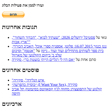
ועזרו לממן את פעילות הבלוג
תגובות אחרונות
טאי
על
פסטיבל ירושלים 2026: "שעתיד לבוא", "הכדור השחור",
"ארץ אבות"
נגנז בגנזך 16.07.2015: פלוטו, אספנית ספרי אוכל, האביב הכורדי,
בית ספר לשותים מתחילים ועוד ועוד - ניימן
על
"אנטמן" וסיכום
שלב ב' ביקום הקולנועי של מארוול
סתם אחת
על
״אם היו לי רגליים הייתי בועטת בך״, סקירה
פוסטים אחרונים
"איש הגלידה", סקירה
״בוסית בהפרעה״ (I Want Your Sex), סקירה
קולנוע של התפוצצות: מחווה לג'ון קסאווטס בסינמטק תל אביב
וחיפה
ארכיונים