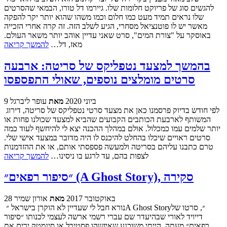
להגשים סוג של פריוקט חלומות שלו. גיירמו דל טורו, הבמאי שהסרטים
שלו נראים תמיד מעט כמו חלום וכמו משהו שהוא יותר יקר להפקה
מאשר יש לו פוטנציאל מסחרי, הגיע לשלב הזה. זה קרה אחרי הזכייה
באוסקר על "צורת המים", סרט שאני עדיין אוהב יותר משאר העולם.
מאז, דל…
להמשך קריאה
בהמשך למצעד נטפליקס של סריטה: ארבעה
סרטים מומלצים נוספים, שאולי התפספסו
9 ביוני 2020
מאת
עופר ליברגל
לפי חודש בדיוק פרסמנו כאן את מצעד סרטי נטפליקס של סריטה, דירוג
המשותף לארבעת הכותבים הקבועים שהביא למצעד שכולנו פחות או
יותר שלמים עמו כמכלול. אולם במהלך ההכנה יצא לי להיחשף לעוד כמה
סרטים ראויים שיכלו בהחלט להיכנס לו היה מדובר במצעד אישי שלי.
טרם כתבנו עליהם בסריטה ולמעשה פספסתי אותם, או את ההזדמנות
לצפות בהם, עד לרגע בו ניסינו…
להמשך קריאה
״סיפור רפאים״ (A Ghost Story), סקירה
28 באוקטובר 2017
מאת
אורון שמיר
נורא חבל לי שעדיין לא הוקרן בישראל ״A Ghost Story״, סרטו של
דייויד לאורי שבהיעדר שם עברי רשמי ארשה לעצמי לכנותו ״סיפור
רפאים״ מעתה. הייתי משוכנע שאיזשהו פסטיבל או סינמטק ירים את