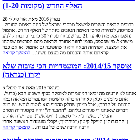
האלף החדש (מקומות 1-20)
28 במרץ 2016
מאת
אור סיגולי
ברוכים הבאים והשבים למשאל מבקרי ישראל של פינת "אימת החודש"
בסריטה, לבחירת סרטי האימה הטובים ביותר של האלף החדש. אתמול
נחשפו המקומות 40 עד 21 כפי שנבחרו על ידי 30 כתבי וכתבות קולנוע
מישראל. מי שפספס, מוזמן לחזור אחורה ולראות מהם הסרטים שפתחו
את המצעד. הפתיחה הבאה היא זו שהופיעה גם אתמול, אז אם כבר
קראתם אותה והבנתם מה בעצם עשינו…
להמשך קריאה
אוסקר 2014/15: המועמדויות הכי טובות שלא
יקרו (כנראה)
5 בינואר 2015
מאת
אור סיגולי
אנחנו לא יודעים מה יביאו המועמדות לאוסקר בסוף השבוע הבא (כרגיל,
אתם מוזמנים לכאן לאחר ההכרזה לרשימת המועמדים המלאה וכמה
תובנות על הדרך), אבל כמובן שחלק מהכיף הוא לנסות לנחש. יש כמה
דברים שאנחנו די סגורים עליהם. "התבגרות" יהיה בקטגוריות הסרט
והבימוי, כאשר ג'יי.קיי סימונס ("וויפלאש"), פטרישיה ארקט
("התבגרות") ומייקל קיטון ("בירדמן") יקבלו מועמדות ראשונה אחרי
הרבה הרבה שנים של עבודה…
להמשך קריאה