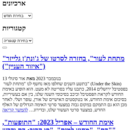
ארכיונים
ארכיונים
קטגוריות
קטגוריות
"מתחת לעור", בחזרה לסרטו של ג'ונת'ן גלייזר
("איזור העניין")
13 בנובמבר 2023
מאת
אור סיגולי
בתשע השנים שחלפו מאז נחשף לנו "מתחת לעור" (Under the Skin)
בפסטיבל ירושלים 2014, כתבנו עליו בסריטה לא מעט. הוא הופיע באימת
החודש לקראת הפסטיבל וכיכב בסיכומי השנה שלנו, בין אם בעשיריות,
בסיכום אימת החודש, או בטקסטים האישיים של אורן, עופר ושלי. לאחר
מכן הוא גם התמקם במקום גבוה במצעד סרטי האימה הגדולים של האלף
החדש, במצעד סרטי העשור שלנו, ובדירוג…
להמשך קריאה
אימת החודש – אפריל 2023: "התופעות",
"דם", "מחוץ למים", "פו הדוב: דם ודבש"