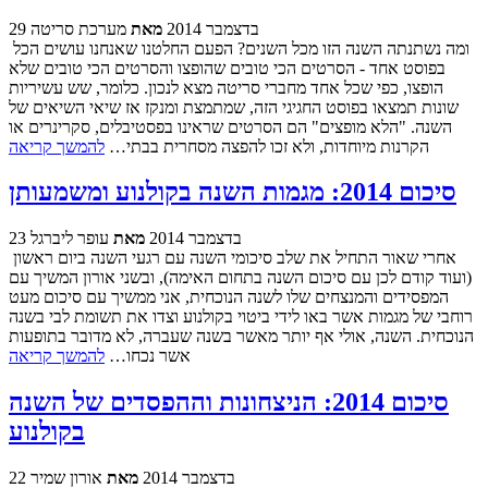
29 בדצמבר 2014
מאת
מערכת סריטה
ומה נשתנתה השנה הזו מכל השנים? הפעם החלטנו שאנחנו עושים הכל
בפוסט אחד - הסרטים הכי טובים שהופצו והסרטים הכי טובים שלא
הופצו, כפי שכל אחד מחברי סריטה מצא לנכון. כלומר, שש עשיריות
שונות תמצאו בפוסט החגיגי הזה, שמתמצת ומנקז אז שיאי השיאים של
השנה. "הלא מופצים" הם הסרטים שראינו בפסטיבלים, סקרינרים או
הקרנות מיוחדות, ולא זכו להפצה מסחרית בבתי…
להמשך קריאה
סיכום 2014: מגמות השנה בקולנוע ומשמעותן
23 בדצמבר 2014
מאת
עופר ליברגל
אחרי שאור התחיל את שלב סיכומי השנה עם רגעי השנה ביום ראשון
(ועוד קודם לכן עם סיכום השנה בתחום האימה), ובשני אורון המשיך עם
המפסידים והמנצחים שלו לשנה הנוכחית, אני ממשיך עם סיכום מעט
רוחבי של מגמות אשר באו לידי ביטוי בקולנוע וצדו את תשומת לבי בשנה
הנוכחית. השנה, אולי אף יותר מאשר בשנה שעברה, לא מדובר בתופעות
אשר נכחו…
להמשך קריאה
סיכום 2014: הניצחונות וההפסדים של השנה
בקולנוע
22 בדצמבר 2014
מאת
אורון שמיר