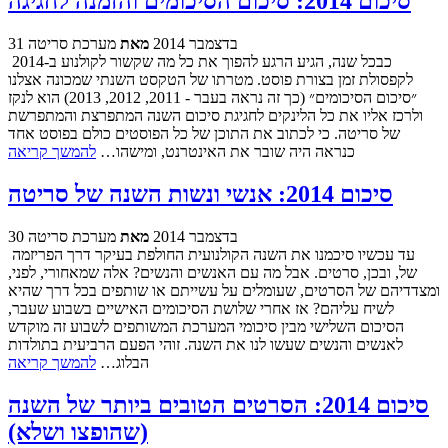
סיכום 2014: סיכום הסיכומים והזמנה לחגיגה
31 בדצמבר 2014
מאת
מערכת סריטה
כבכל שנה, הגיע הרגע להפוך את כל מה שקשור לקולנוע ב-2014
לקפסולת זמן בצורת פוסט. מטרתו של הטקסט השנתי שמכונה אצלנו
״סיכום הסיכומים״ (כך זה נראה בעבר - 2011, 2012, 2013) הוא לנקז
ולרכז אליו את כל הלינקים לחגיגת סיכום השנה המתפרצת והמתפרשת
של סריטה. כי לכתוב את התוכן של כל הפוסטים כולם בפוסט אחד
כנראה היה שובר את האינטרנט, ומישהו…
להמשך קריאה
סיכום 2014: אנשי ונשות השנה של סריטה
30 בדצמבר 2014
מאת
מערכת סריטה
עד עכשיו סיכמנו את השנה הקולנועית החולפת בעיקר דרך הפריזמה
של, ובכן, סרטים. אבל מה עם האנשים והנשים? אלה שמאחורי, לפני,
ומצדדיהם של הסרטים, שעומלים על עשייתם או שותפים בכל דרך שהיא
לשיח עליהם? אז אחרי שלושת הסיכומים האישיים בשבוע שעבר,
הסיכום השלישי מבין סיכומי המערכת המשותפים לשבוע זה מוקדש
לאנשים והנשים שעשו לנו את השנה. זוהי הפעם הרביעית בתולדות
הבלוג…
להמשך קריאה
סיכום 2014: הסרטים הטובים ביותר של השנה
(שהופצו ושלא)