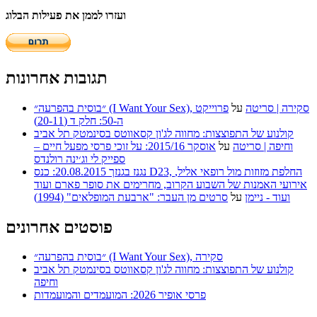
ועזרו לממן את פעילות הבלוג
תגובות אחרונות
״בוסית בהפרעה״ (I Want Your Sex), סקירה | סריטה
על
פרוייקט
ה-50: חלק ד (20-11)
קולנוע של התפוצצות: מחווה לג'ון קסאווטס בסינמטק תל אביב
וחיפה | סריטה
על
אוסקר 2015/16: על זוכי פרסי מפעל חיים –
ספייק לי וג׳ינה רולנדס
נגנז בגנזך 20.08.2015: כנס D23, החלפת מזוזות מול רופאי אליל,
אירועי האמנות של השבוע הקרוב, מחרימים את סופר פארם ועוד
ועוד - ניימן
על
סרטים מן העבר: "ארבעת המופלאים" (1994)
פוסטים אחרונים
״בוסית בהפרעה״ (I Want Your Sex), סקירה
קולנוע של התפוצצות: מחווה לג'ון קסאווטס בסינמטק תל אביב
וחיפה
פרסי אופיר 2026: המועמדים והמועמדות