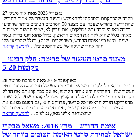
27 באפריל 2023
מאת
אור סיגולי
מקווה שהספקתם והספקתן להתאושש מחגיגת העשור של אימת החודש
שהתרחשה בחודש שעבר, עם מצעד 50 הסרטים הטובים ביותר שהופיעו
בפינה מאז היווסדה (בשני חלקים). אם עדיין לא, יש לי חדשות משמחות
מאוד: בגלל שהוא לקח את המקום הראשון, בגלל שהוא חוגג בדיוק עשר
שנים (ממש כמו אימת החודש, כשחושבים על זה), ובגלל שהבמאי שלו
חוזר אחרי שתיקה של עשור לפסטיבל…
להמשך קריאה
מצעד סרטי העשור של סריטה: חלק רביעי –
מקומות 5-20
28 באוקטובר 2019
מאת
מערכת סריטה
ברוכים הבאים לחלקו הרביעי של פרויקט ה-80 של סריטה – מצעד סרטי
העשור שלנו. ההקדמה היא אותה הקדמה, אז אם כבר קראתם את החלק
הקודם אתם מוזמנים לדלג מעליה ולקפוץ הישר למקומות 20-5. לא בשונה
מהפרויקט הגדול הראשון של סריטה, פרויקט ה-50, גם הפעם מצאנו את
עצמנו חברי סריטה (אורון שמיר, אור סיגולי, עופר ליברגל ולירון סיני
שהצטרפה אלינו מאז), נאלצים…
להמשך קריאה
אימת החודש – מרץ 2016: משאל מבקרי
ישראל לבחירת סרטי האימה הטובים ביותר של