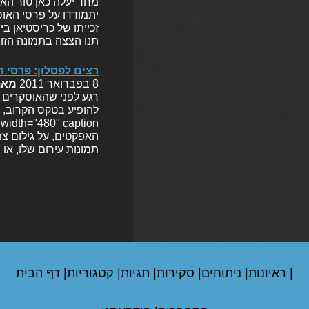
מחר יעלה כאן טור האו
יתמודדו על פרסי האוס
זכייתו של כריסטיאן ב
תנו הצצה בתמונה הזו,
רצים לפסלון: פרסי 
8 בפברואר 2011
מא
האפקטים, על גילום צ
תמונות עירום שלו, או של ג'סיקה אל
|
ראיונות
|
ניתוחים
|
סקירות
|
תגיות
|
קטגוריות
|
דף הבית