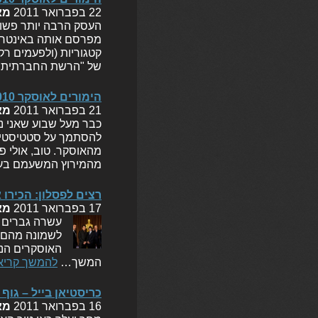
22 בפברואר 2011
מא
העסק הרבה יותר פשוט 
קטגוריות (ולפעמים רק
של "הרשת החברתית". 
הימורים לאוסקר 2010 – אור
21 בפברואר 2011
מא
כבר מעל שבוע שאני נז
להסתמך על סטטיסטיקו
מהמירוץ המשעמם בעול
רצים לפסלון: הכירו
17 בפברואר 2011
מא
לשמונה מהם ז
האוסקרים הנ"
המשך…
להמשך קריא
כריסטיאן בייל – גוף 
16 בפברואר 2011
מא