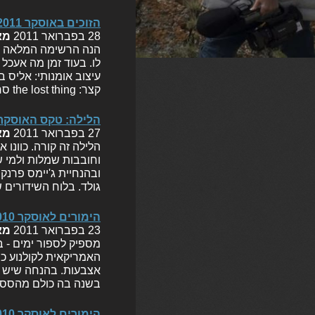
הזוכים באוסקר 2010/2011
28 בפברואר 2011
מא
לו. בעוד זמן מה אעכל
עיצוב אומנותי: אליס 
קצר: the lost thing סרט אנימציה: צעצוע של סיפור 3 תסריט…
הלילה: טקס האוסקר ה
27 בפברואר 2011
מא
ובהנחיית ג'יימס פרנקו
גולד. בלוח השידורים
הימורים לאוסקר 2010 – אורון
23 בפברואר 2011
מא
האמריקאית לקולנוע כ
אצבעות. בהנחה שיש ל
בשנה בה כולם מהססי
הימורים לאוסקר 2010 – עופר