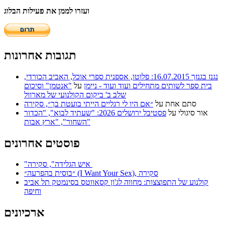
ועזרו לממן את פעילות הבלוג
תגובות אחרונות
נגנז בגנזך 16.07.2015: פלוטו, אספנית ספרי אוכל, האביב הכורדי,
בית ספר לשותים מתחילים ועוד ועוד - ניימן
על
"אנטמן" וסיכום
שלב ב' ביקום הקולנועי של מארוול
סתם אחת
על
״אם היו לי רגליים הייתי בועטת בך״, סקירה
אור סיגולי
על
פסטיבל ירושלים 2026: "שעתיד לבוא", "הכדור
השחור", "ארץ אבות"
פוסטים אחרונים
"איש הגלידה", סקירה
״בוסית בהפרעה״ (I Want Your Sex), סקירה
קולנוע של התפוצצות: מחווה לג'ון קסאווטס בסינמטק תל אביב
וחיפה
ארכיונים