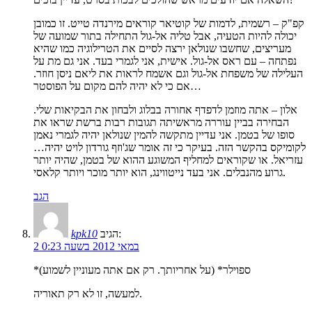
קפ"ק – רשמית, לדמות של קוטיאר קוראים מירנדה טייט. זו כמובן
יכולה להיות הטעיה, אבל טליה אל-גול התחילה בתור שמועה של
מעריצים, שחשבו שנולאן ירצה לסיים את הטרילוגיה כמו שהיא
נפתחה – עם ראס אל-גול. אישית, אני לגמרי בעד. אני גם מת על
העלילה של משפחת אל-גול וגם אשמח לראות את ליאם ניסן חוזר.
אם כי לא יהיה להם מקום על הפוסטר…
אלון – אתה מוזמן לדפדף אחורה בבלוג ולבחון את הבקיאות שלי.
הבחירה בביין עוררה מראשיתה תגובות רבות ברשת שראו את
סופו של בטמן. אני עדיין מתקשה להמין שנולאן יהיה לגמרי נאמן
לקומיקס בהקשר הזה. בעיקר כי זה אומר שג'וזף גורדון לויט יהיה…
עזריאל. או שקוראים למחליף המשוגע ההוא של בטמן, שהיה יותר
גרוע מהנבלים. אני בעד נייטווינג, הוא יותר מוכר ויותר קלאסי.
הגב
הגיב:
kpk10
2 במאי 2012 בשעה 0:23
*ספוילר* (על אחריותך. רק אם אתה מעוניין לשמוע)
למעשה, זו לא רק תאוריה.