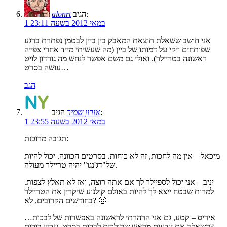
הגיב:
alonrt
1 במאי 2012 בשעה 23:11
אני חושב ששאלת תוצאת המאבק בין ביין לבטמן נפתרת ברגע
שפותחים ויקי על דמותו של ביין (מה שעשיתי מייד אחרי צפייה
ראשונה בטריילר). ואולי גם משם אפשר לנחש מה גורדון לויט
עושה בסרט…
הגב
הגיב:
אורון שמיר
1 במאי 2012 בשעה 23:55
תגובה מרוכזת:
מיכאל – אין מה לחכות, זה לא כוחות. בסרטים הכוונה. יכול להיות
של"דג'נגו" יהיה טריילר מעולה.
יניב – אני יכול לספיילר לך אם אתה רוצה, ואז לא תאלץ לצפות.
למרות שבטח ייצא לך להיות באולם קולנוע שיקרין את הטריילר
בחודשים הקרובים, לא? 🙂
איריס – קטע, גם אני הרהרתי לראשונה באפשרות של לבכות…
השאלה אם יודעים מראש שהולכים לבכות בסרט, עדיין בוכים?