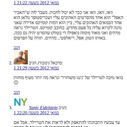
1 במאי 2012 בשעה 21:22
וואו, וואו, וואו אני כבר לא יכול לחכות. מעבר לזה ש"האביר
האפל" הוא אחד מהסרטים האהובים עליי ושכריסטופר נולאן הוא
אחד הבמאים האהובים עליי, ביין הוא דמות קומיקס אדירה שאני
נהנה לקרוא עליה כל פעם מחדש, כחובב קומיקס. הטריילר נראה
מדהים ואני מאוד מקווה (ואפילו די בטוח) שהסרט יהיה גם ככה,
באותו הטון; אפל, ריאלסטי.. מדהים. תודה על הפרסום.
הגב
הגיב:
מיכאל גינזבורג
1 במאי 2012 בשעה 21:29
בואו נחכה לטריילר של 'ג'נגו משוחרר' ונראה מה יותר מעיף מוחות
🙂
הגב
הגיב:
Yaniv Eidelstein
1 במאי 2012 בשעה 22:20
עד עכשיו התכוונתי להתאפק ולא לראות את הטריילר, אבל אם