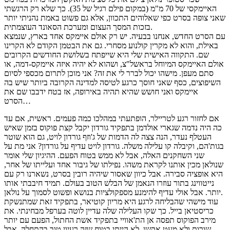
האיימקסי של 70 מ"מ (במקום פילם רגיל של 35). כך שלא רק הרגשתי
שאני צופה בסרט כפי שאלוהים התכוון, אלא גם פשוט באמת נהניתי יותר
בזכות המסך העצום ומערכת הסאונד העוצמתית.
עם הסרט החדש, אנחנו בבעיה. יש רק אולם איימקס אחד בארץ, שנמצא
באילת, והוא לא מקרין קולנוע מסחרי. גם את הבטמן הקודם לא הקרינו
שם. התקווה האישית שלי היא שייפתח בשלושת החודשים הקרובים
אולם האיימקס המיוחל בראשל"צ, ושהוא לא יהיה איזה איימקס-דמה, או
סתם מעפן. מישהו יכול לברר לי את זה? אני מוכן לתרום מכספי לסיום
השיפוצים, כסף שאני חוסך כרגע לטיסה למדינה הקרובה ביותר שיש בה
איימקס ואני חושש שהיא תהיה באירופה, אז בטח ידבבו שם את
הסרט…
אם לחזור רגע לטריילר, הופתעתי במהלכו כמה פעמים. ראשית, אם עד
כה היה נדמה שגארי אולדמן בתפקיד גורדון יקבל קצת פוקוס בזמן שאיש
העטלף נעדר, הנה צצה לה הדמות של ג'וזף גורדון לויט, גם הוא שוטר
בגות'הם, וקיבלה קו עלילה משלה. גורדון לויט עדיף על גורדון? אני מת על
שני השחקנים האלה, אבל לא ממש בטוח הפעם. ההיגיון שלי אומר
שנולאן מכין אותנו לקראת משהו. נפילתו של גיבור אחד ועלייתו של אחר,
היא אופציה סבירה. אבל כיוון שאסור שיהיה רובין בסרט, נשארנו רק עם
נייטווינג בתור עוזרו הנאמן של הבלש הטוב בעולם. תמיד חיבבתי אותו
יותר. אבל אולי עדיף להימנע מספקולציות בנושא ופשוט לסמוך על נולאן.
עוד מישהי שהבליחה לרגע היא מריון קוטיאר, בתפקיד זאת שמתנשקת
כריסטיאן בייל. כך שקו העלילה שלה עדיין לוטה בערפל מבחינתי. את
מירב הפוקוס תפסה אן הת'אוויי בתפקיד אשת החתול, הפעם עם יותר
שורות ולא מעט אקשן. לא הייתי בטוח שזה רעיון טוב בהתחלה, אבל