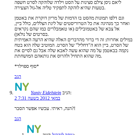
ליאם ניסן צילם סצינות על הסט וילדה שלוהקה לסרט חשפה
בטעות שהיא לוהקה לתפקיד טליה אל-גול הצעירה.
וגם דלפו תמונות מהסט בו הדמות של מריון דוקרת את באטמן
ואחר כך מנהיגה את כל הטרוריסטים של ליגת הצללים, כולל ביין,
אל צבא של באטמובילים (או טאמבלרים כמו שהם נקראים
בסרטים של נולאן).
במילים אחרות: זה די ברור מהדברים האלה שהיא הרעה האמיתית
של הסרט, ביין הוא ה"דחליל" של הסרט. המוטיב שלה הוא בטח
נקמה בבאטמן על מה שהוא עשה לאבא שלה אבל גם לסיים את
מה שהוא התחיל ולהרוס את גותאהם המושחתת.
*סוף ספוילר*
הגב
הגיב:
Yaniv Eidelstein
2 במאי 2012 בשעה 7:31
הנה, ראיתי. עכשיו אפשר הסבר?!
הגב
הגיב:
עופר ליברגל