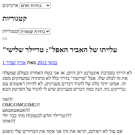
ארכיונים
קטגוריות
קטגוריות
"עלייתו של האביר האפל": טריילר שלישי
1 במאי 2012
מאת
אורון שמיר
לא הייתי בסביבת אינטרנט רוב היום, אז אני בטח האחרון בעולם שמעלה
את זה לבלוג שלו. אבל "סריטה" בדרך כלל לא מתחרה במשחקים מסוג
זה. אנחנו יותר בלוג של להגיד דברים מעניינים, לא להיות ראשונים עם
ברייקינג ניוז. הנה כמה דברים מעניינים שיש לי להגיד על הסרטון הבא:
אה!!!
OMGOMGOMG!!
אעאעאעאע!!!
טריילר חדש לבטמן!!! מתי כבר יולי???
אהה!!!
אם עוד לא ראיתם, תראו את זה! אני אקח את הכדורים שלי וניפגש