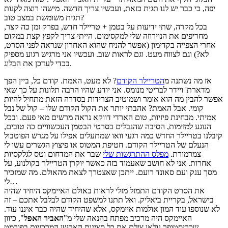
יפה, כי כבר יש לנו תגית כזאת, ועכשיו צריך חדשה. מישהו רוצה לקנות
תגית משומשת במצב טוב?
בכל מקרה, שתי ידיעות על בטמן + טריילר חדש, בפרק זמן כה קצר,
מחריפים את הנוירוזה שלי למקסימום. הייתי צריך לקפץ קצת במקום
אחרי הצפייה בקדימון (אפשר להניח שהוא האחרון שנראה לפני הסרט,
לא?) וגם לצווח מעט. וגם לראות שוב. ועכשיו אני מרגיש רגוע מספיק
בכדי לעדכן את הבלוג.
אז מה נשתנה מ
הטריילר הקודם
? לא מעט, האמת. קודם כל, ביין הפך
מדארת' ויידר לבריטי מנומס. אני יודע שהיו הרבה תלונות על כך שאי
אפשר להבין מה הוא אומר ושמוטיב הצרידות בסדרה הזאת מתחיל להיות
קומי. אבל האמת? אהבתי יותר את הקול הקודם שלו – קול של נבל
אמיתי. מבחינת פיזיות, טום הארדי דווקא נראה מרשים מאי פעם. ובכל
הנוגע למזימות, הסיבה שהנבלים בסרטי הבטמן העכשוויים כה טובים,
קיבלנו בטריילר החדש כמה רגעי וואו שמתעלים אפילו על מגרש הפוטבול
הנעלם של הטריילר הקודם. חטיפת המטוס או פיצוץ הגשרים עשו לי
צמרמורת.
מפלס ההתרגשות שלי
שבר את המדחום וטס לגלקסיות
אחרות. אני לא חושב שאעמוד בזה כאשר יוקרן הטריילר בקולנוע, על
מסך ענק ועם סאונד רועם. ייתכן שאצטרך לצאת מהאולם. מה שמזכיר
לי…
את הסרט הקודם התמזל מזלי לראות באולם האיימקס היחיד שהיה
בישראל, בקריית ביאליק. ואל תתנו למשפט הקודם לבלבל אתכם – זה
לא שנוספו עוד המון אולמות איימקס, אלא שהיחיד שהיה כבר איננו עוד.
האיימקס היה מרכיב מפתח בהנאה שלי מ"
האביר האפל
", כיוון
שכריסטופר נולאן צילם את כל סצינות האקשן המרכזיות בפורמט