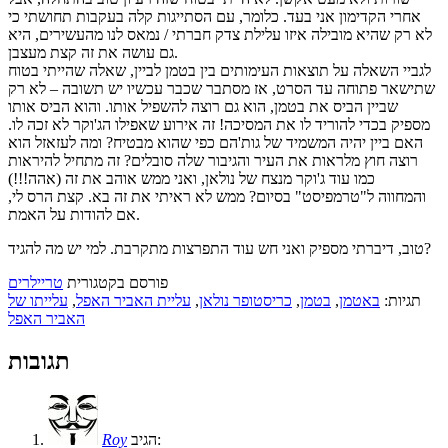
אחרי הקדימון אני בעד. כלומר, עם הסתייגות קלה בעקבות תחושתי כי
לא רק שהיא מובילה איזו עלילת צדק חברתי / נמאס לנו מהעשירים, היא
גם עושה את זה קצת מעצבן.
לגביי השאלה על תוצאות העימותים בין בטמן לביין, שאלה שהייתי בטוח
שתישאר פתוחה עד הסרט, אז מסתבר שכבר עכשיו יש תשובה – לא רק
שביין הביס את בטמן, הוא גם רוצה להשפיל אותו. והוא הביס אותו
מספיק בכדי להוריד לו את המסיכה! זה אירוע שאפילו הג'וקר לא זכה לו.
האם ביין יהיה המשמיד של גות'הם כפי שהוא מבטיח? ומה לעזאזל הוא
רוצה חוץ מלראות את העיר והגיבור שלה סובלים? זה מתחיל להיראות
כמו עוד ג'וקר מנצח של נולאן, ואני ממש אוהב את זה (אהה!!!)
והמחווה ל"טרמפיסט" בסיום? ממש לא ראיתי את זה בא. קצת הרס לי,
אם להודות על האמת.
טוב, דיברתי מספיק ואני חש עוד התפרצות מתקרבת. למי יש מה להגיד?
פורסם בקטגורית
טריילרים
תגיות:
באטמן
,
בטמן
,
כריסטופר נולאן
,
עליית האביר האפל
,
עלייתו של
האביר האפל
תגובות
הגיב:
Roy