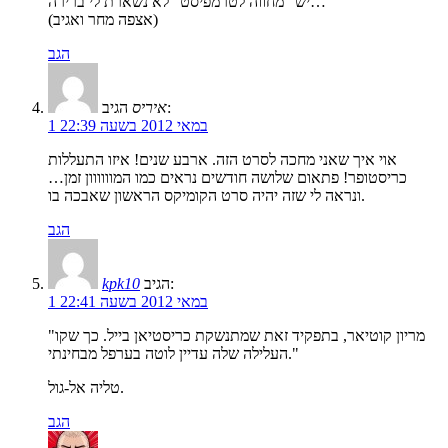
יש "מחווה לטרמפיסט" לא נשארת לי ברירה…
(אצפה מחר ואגיב)
הגב
הגיב:
איריס
1 במאי 2012 בשעה 22:39
אוי איך שאני מחכה לסרט הזה. ארבע שנים! איזו התעללות
כריסטופר! פתאום שלושה חודשים נראים כמו המוווווון זמן…
ונראה לי שזה יהיה סרט הקומיקס הראשון שאבכה בו.
הגב
הגיב:
kpk10
1 במאי 2012 בשעה 22:41
"מריון קוטיאר, בתפקיד זאת שמתנשקת כריסטיאן בייל. כך שקו
העלילה שלה עדיין לוטה בערפל מבחינתי."
טליה אל-גול.
הגב