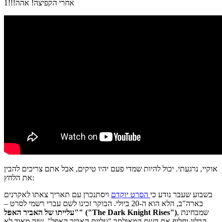
אחרי הקפיצה! אהה!!!1
אוקיי, נרגעתי. יכול להיות שמדי פעם יהיו טיקים, אבל אתם צריכים להבין
את הלחץ:
בשבוע שעבר נודע כי
הסרט יוקדם
ויסתנכרן עם תאריך צאתו לאקרנים
בארה"ב, הלא הוא ה-20 ביולי. הבוקר זכינו לשם עברי רשמי לסרט –
, שמבחינת
"עלייתו של האביר האפל" ("The Dark Knight Rises")
הבלוג יחליף את השם המאולתר "עליית האביר האפל". שזה מאוד לא