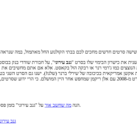
שנית את כישרון הבימוי שלו בסרט "
גנב עירוני
ת אקשן אמריקאית בכיכובה של שירלי ברנר (שלנו!). ישנו גם הסרט השני בטר
", סרט מ-2008 עם אלן ריקמן שמחפש אחר היין המושלם. כי הרי ידוע 
, בבלוגו. כל השאר – תלוייים בתגובות שלכם.
הנה
מה שחשב אור
על "גנב עירוני" בזמן פס
גנב עירוני