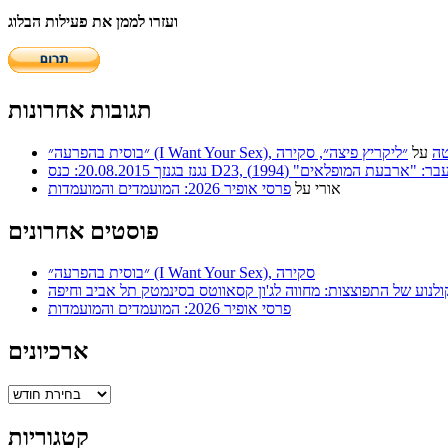
ועזרו לממן את פעילות הבלוג
תגובות אחרונות
 | סריטה
על
״ליקריץ פיצה״, סקירה
ר: "ארבעת המופלאים" (1994)
אורי
על
פרסי אופיר 2026: המועמדים והמועמדות
פוסטים אחרונים
״בוסית בהפרעה״ (I Want Your Sex), סקירה
ולנוע של התפוצצות: מחווה לג'ון קסאווטס בסינמטק תל אביב וחיפה
פרסי אופיר 2026: המועמדים והמועמדות
ארכיונים
ארכיונים
קטגוריות