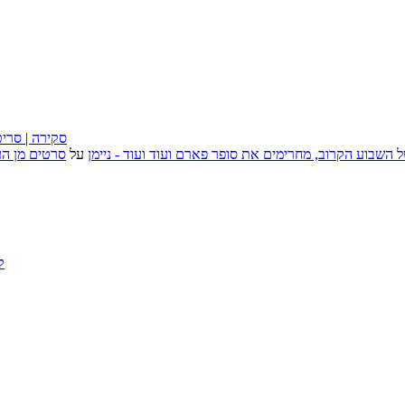
״בוסית בהפרעה״ (I Want Your Sex), סקירה
, אירועי האמנות של השבוע הקרוב, מחרימים את סופר פארם ועוד ועוד - ניימן
על
סרטים מן העב
ק