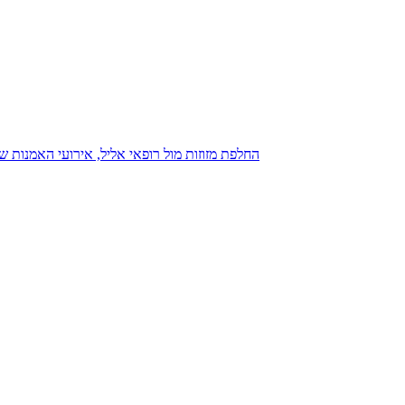
נגנז בגנזך 20.08.2015: כנס D23, החלפת מזוזות מול רופאי אליל