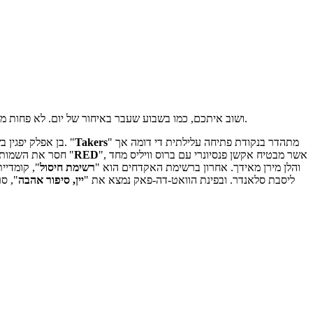
ושוב איתכם, כמו בשבוע שעבר באיחור של יום. לא פחות משישה סרטים חדשים מחכים לכם בבתי הקולנוע החל מאתמול, במה שנראה כמו סוף שבוע מלא התלבטויות לחובבי סרטי הפעולה בכלל והשודים בפרט.
" מתהדר בנקודת פתיחה עלילתית די דומה אך
Takers
", על חבורת שודדי בנק בבוסטון שאחד מחבריה מפתח מצפון ומתאהב במנהלת בנק שנלקחה כבת ערובה. "
בן אפלק יפגין ב
", אשר מבטיח אקשן פנסיונרי עם ברוס וויליס מחד
RED
חסר את השמות הנוצצים כמו ג'רמי רנר או רבקה הול בקאסט. אלא אם אתם מחשיבים את היידן כריסטינסן ומאט דילון. סרט נוסף אשר עלה ארצה ללא שם עברי הוא "
והלן מירן מאידך. אחרון ברשימת האקדחים הוא "
רשימת חיסול
", קומדיי
ליסבת סלאנדר. ובפינת הוואט-דה-פאק נמצא את "
יין, סיפור אהבה