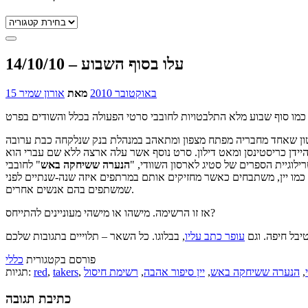
קטגוריות
עלו בסוף השבוע – 14/10/10
15 באוקטובר 2010
מאת
אורון שמיר
ילוגיית הספרים של סטיג לארסון השוודי, "
הנערה ששיחקה באש
" לחובבי
שסרטים, כמו יין, משתבחים כאשר מחזיקים אותם במרתפים איזה שנה-שנתיים לפני
שמשתפים בהם אנשים אחרים.
אז זו הרשימה. מישהו או מישהי מעוניינים להתייחס?
טיבל חיפה. וגם
עופר כתב עליו
פורסם בקטגורית
כללי
,
הנערה ששיחקה באש
,
יין סיפור אהבה
,
רשימת חיסול
,
takers
,
red
תגיות:
כתיבת תגובה